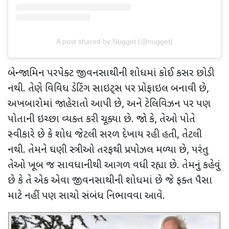
A post shared by Nugget (@nugget)
બેન્જામિન પરપેક્ટ જીવનસાથીની શોધમાં કોઈ કસર છોડી
નથી. તેણે વિવિધ ડેટિંગ સાઇટ્સ પર પ્રોફાઇલ બનાવી છે
,
અખબારોમાં જાહેરાતો આપી છે
,
અને ટેલિવિઝન પર પણ
પોતાની ઇચ્છા વ્યક્ત કરી ચૂક્યા છે. જો કે
,
તેઓ પોતે
સ્વીકારે છે કે શોધ જેટલી સરળ દેખાય રહી હતી, તેટલી
નથી. તેમને ઘણી સ્ત્રીઓ તરફથી પ્રપોઝલ મળ્યા છે
,
પરંતુ
તેઓ ખૂબ જ સાવધાનીથી આગળ વધી રહ્યા છે. તેમનું કહેવું
છે કે તે એક એવા જીવનસાથીની શોધમાં છે જે ફક્ત પૈસા
માટે નહીં પણ સાચો સંબંધ નિભાવવા આવે.