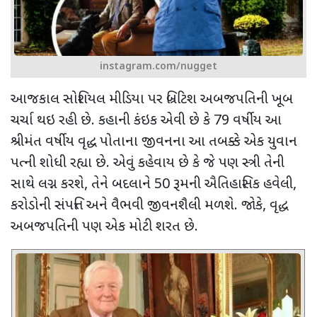
instagram.com/nugget
આજકાલ સોશિયલ મીડિયા પર બ્રિટિશ અબજપતિની ખૂબ
ચર્ચા થઇ રહી છે. કહાની કંઇક એવી છે કે 79 વર્ષીય આ
શ્રીમંત વર્ષીય વૃદ્ધ પોતાના જીવનના આ તબક્કે એક યુવાન
પત્ની શોધી રહ્યા છે. એવું કહેવાય છે કે જે પણ સ્ત્રી તેની
સાથે લગ્ન કરશે, તેને બદલાને 50 રૂમની ઐતિહાસિક હવેલી
,
કરોડોની સંપત્તિ અને વૈભવી જીવનશૈલી મળશે. જોકે
,
વૃદ્ધ
અબજપતિની પણ એક મોટી શરત છે.