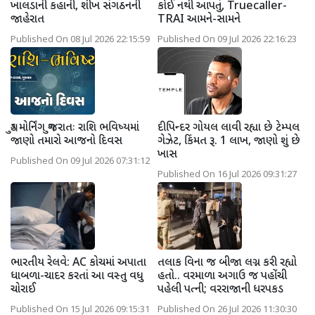
ખાલડાની કહાની, શીખ સંગઠનની
કોઈ નથી આપતું, Truecaller-
જાહેરાત
TRAI આમને-સામને
Published On 08 Jul 2026 22:15:59
Published On 09 Jul 2026 22:16:23
ગુડ મોર્નિંગ ગુજરાતઃ રાશિ ભવિષ્યમાં
દીપિન્દર ગોયલ લાવી રહ્યા છે ટેમ્પલ
જાણો તમારો આજનો દિવસ
ગેઝેટ, કિંમત રૂ. 1 લાખ, જાણો શું છે
ખાસ
Published On 09 Jul 2026 07:31:12
Published On 16 Jul 2026 09:31:27
ભારતીય રેલવે: AC કોચમાં અપાતા
તલાક વિના જ બીજા લગ્ન કરી રહ્યો
ધાબળા-ચાદર કરતાં આ વસ્તુ વધુ
હતો.. વરમાળા અગાઉ જ પહોંચી
ચોરાઈ
પહેલી પત્ની; વરરાજાની ધરપકડ
Published On 15 Jul 2026 09:15:31
Published On 26 Jul 2026 11:30:30