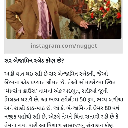
instagram.com/nugget
સર બેન્જામિન સ્લેડ કોણ છે
?
અહીં વાત થઇ રહી છે સર બેન્જામિન સ્લેડની
,
જેઓ
બ્રિટનના એક પ્રખ્યાત શ્રીમંત છે. તેઓ સોમરસેટમાં સ્થિત
'
મૌન્સેલ હાઉસ
'
નામની એક અદભુત
,
સદીઓ જૂની
મિલકત ધરાવે છે. આ ભવ્ય હવેલીમાં 50 રૂમ
,
ભવ્ય બગીચા
અને શાહી ઠાઠ-માઠ છે. જો કે, બેન્જામિનની ઉંમર 80 વર્ષ
નજીક પહોંચી રહી છે
,
એટલે તેમને ચિંતા સતાવી રહી છે કે
તેમના ગયા પછી આ વિશાળ સામ્રાજ્યનું સંચાલન કોણ