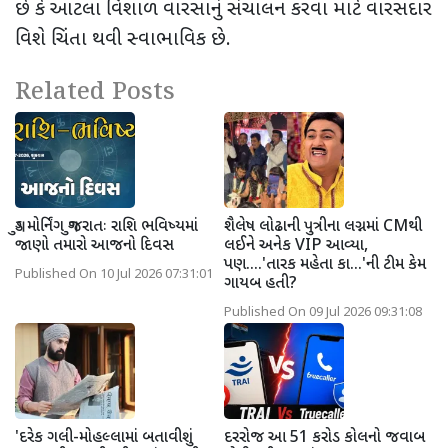
છે કે આટલા વિશાળ વારસાનું સંચાલન કરવા માટે વારસદાર
વિશે ચિંતા થવી સ્વાભાવિક છે.
Related Posts
ગુડ મોર્નિંગ ગુજરાતઃ રાશિ ભવિષ્યમાં
શૈલેષ લોઢાની પુત્રીના લગ્નમાં CMથી
જાણો તમારો આજનો દિવસ
લઈને અનેક VIP આવ્યા,
પણ....'તારક મહેતા કા...'ની ટીમ કેમ
Published On 10 Jul 2026 07:31:01
ગાયબ હતી?
Published On 09 Jul 2026 09:31:08
'દરેક ગલી-મોહલ્લામાં બતાવીશું
દરરોજ આ 51 કરોડ કોલનો જવાબ