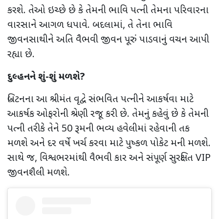
કરશે. તેઓ ઇચ્છે છે કે તેમની ભાવિ પત્ની તેમના પરિવારના
વારસાને આગળ ધપાવે. બદલામાં
,
તે તેના ભાવિ
જીવનસાથીને અતિ વૈભવી જીવન પૂરું પાડવાનું વચન આપી
રહ્યા છે.
દુલ્હનને શું-શું મળશે
?
બ્રિટનના આ શ્રીમંત વૃદ્વે સંભવિત પત્નીને આકર્ષવા માટે
આકર્ષક ઓફરોની શ્રેણી રજૂ કરી છે. તેમનું કહેવું છે કે તેમની
પત્ની તરીકે
તેને
50
રૂમની ભવ્ય હવેલીમાં રહેવાની તક
મળશે અને દર વર્ષે ખર્ચ કરવા માટે પુષ્કળ પોકેટ મની મળશે.
સાથે જ
,
વિશ્વભરમાંથી વૈભવી કાર અને સંપૂર્ણ સુરક્ષિત
VIP
જીવનશૈલી મળશે.