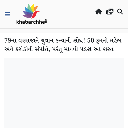
79ના વરરાજાને યુવાન કન્યાની શોધ! 50 રૂમનો મહેલ
અને કરોડોની સંપત્તિ, પરંતુ માનવી પડશે આ શરત