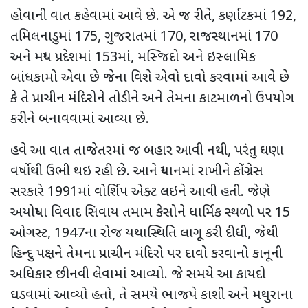
હોવાની વાત કહેવામાં આવે છે. એ જ રીતે
,
કર્ણાટકમાં
192,
તમિલનાડુમાં
175,
ગુજરાતમાં
170,
રાજસ્થાનમાં
170
અને મધ્ય પ્રદેશમાં
153
માં
,
મસ્જિદો અને ઇસ્લામિક
બાંધકામો એવા છે જેના વિશે એવો દાવો કરવામાં આવે છે
કે તે પ્રાચીન મંદિરોને તોડીને અને તેમના કાટમાળનો ઉપયોગ
કરીને બનાવવામાં આવ્યા છે.
હવે આ વાત તાજેતરમાં જ બહાર આવી નથી
,
પરંતુ ઘણા
વર્ષોથી ઉભી થઇ રહી છે. આને ધ્યાનમાં રાખીને
કોંગ્રેસ
સરકારે
1991
માં વોર્શિપ એક્ટ લઇને આવી હતી. જેણે
અયોધ્યા વિવાદ સિવાય
તમામ કેસોને ધાર્મિક સ્થળો પર
15
ઓગસ્ટ
, 1947
ના રોજ યથાસ્થિતિ લાગૂ કરી દીધી, જેથી
હિન્દુ પક્ષને તેમના પ્રાચીન મંદિરો પર દાવો કરવાનો કાનૂની
અધિકાર છીનવી લેવામાં આવ્યો. જે સમયે આ કાયદો
ઘડવામાં આવ્યો હતો
,
તે સમયે ભાજપે કાશી અને મથુરાના