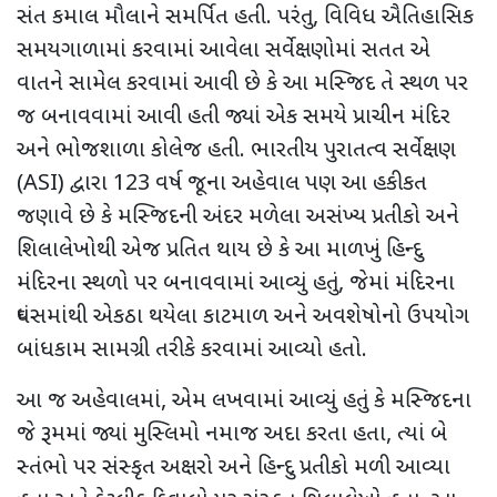
સંત કમાલ મૌલાને સમર્પિત હતી. પરંતુ
,
વિવિધ ઐતિહાસિક
સમયગાળામાં કરવામાં આવેલા સર્વેક્ષણોમાં સતત એ
વાતને સામેલ કરવામાં આવી છે કે આ મસ્જિદ તે સ્થળ પર
જ બનાવવામાં આવી હતી જ્યાં એક સમયે પ્રાચીન મંદિર
અને ભોજશાળા કોલેજ હતી. ભારતીય પુરાતત્વ સર્વેક્ષણ
(
ASI)
દ્વારા 123 વર્ષ જૂના અહેવાલ પણ આ હકીકત
જણાવે છે
કે મસ્જિદની અંદર મળેલા અસંખ્ય પ્રતીકો અને
શિલાલેખોથી એજ પ્રતિત થાય છે કે આ માળખું હિન્દુ
મંદિરના સ્થળો પર બનાવવામાં આવ્યું હતું
,
જેમાં મંદિરના
ધ્વંસમાંથી એકઠા થયેલા કાટમાળ અને અવશેષોનો ઉપયોગ
બાંધકામ સામગ્રી તરીકે કરવામાં આવ્યો હતો.
આ જ અહેવાલમાં
,
એમ લખવામાં આવ્યું હતું કે મસ્જિદના
જે રૂમમાં જ્યાં મુસ્લિમો નમાજ અદા કરતા હતા
,
ત્યાં બે
સ્તંભો પર સંસ્કૃત અક્ષરો અને હિન્દુ પ્રતીકો મળી આવ્યા