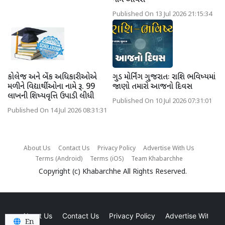
નામ આવશે
Published On 13 Jul 2026 21:15:34
કોલેજ અને બેંક અધિકારીઓએ
ગુડ મોર્નિંગ ગુજરાતઃ રાશિ ભવિષ્યમાં
મળીને વિદ્યાર્થીઓના નામે રૂ. 99
જાણો તમારો આજનો દિવસ
લાખની શિષ્યવૃત્તિ ઉપાડી લીધી
Published On 10 Jul 2026 07:31:01
Published On 14 Jul 2026 08:31:31
About Us
Contact Us
Privacy Policy
Advertise With Us
Terms (Android)
Terms (iOS)
Team Khabarchhe
Copyright (c)
Khabarchhe
All Rights Reserved.
About Us
Contact Us
Privacy Policy
Advertise With Us
En