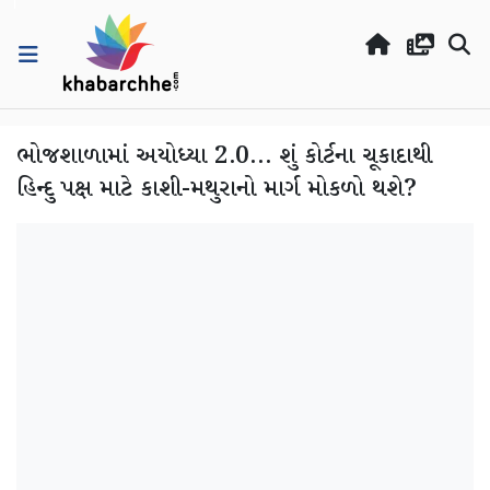
ભોજશાળામાં અયોધ્યા 2.0... શું કોર્ટના ચૂકાદાથી
હિન્દુ પક્ષ માટે કાશી-મથુરાનો માર્ગ મોકળો થશે?