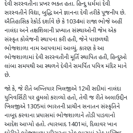
દેવી સરસ્વતીના પ્રખર ભક્ત હતા. હિન્દુ ધર્મમાં
દેવી
સરસ્વતીને વિદ્યા
,
બુદ્ધિ અને જ્ઞાનના દેવી તરીકે પૂજનીય છે.
ઐતિહાસિક રેકોર્ડ દર્શાવે છે કે
1034
માં
રાજા ભોજે અહીં
નાલંદા અને તક્ષશિલાની પ્રખ્યાત સંસ્થાઓની જેમ એક
સંસ્કૃત કોલેજની સ્થાપના કરી હતી, જેને પાછળથી
ભોજશાળા નામ આપવામાં આવ્યું. કારણ કે આ
ભોજશાળામાં દેવી સરસ્વતીની મૂર્તિ સ્થાપિત હતી
,
હિન્દુઓ
લાંબા સમયથી આ સ્થળને દેવીને સમર્પિત પવિત્ર મંદિર માને
છે.
જો કે, જે રીતે બખ્તિયાર ખિલજીએ
12
મી સદીમાં નાલંદા
યુનિવર્સિટી પર હુમલો કરાવ્યો હતો
,
તેવી જ રીતે અલાઉદ્દીન
ખિલજીએ
1305
માં ભારતની પ્રાચીન સનાતન સંસ્કૃતિને
નાબૂદ કરવાના પ્રયાસમાં ભોજશાળાને તોડી પાડવાનો
આદેશ આપ્યો હતો. ત્યારબાદ
1401
માં
,
દિલાવર ખાન