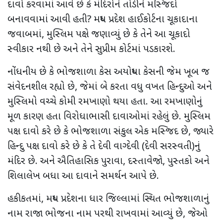
દાવો કરવામાં આવે છે કે મંદિરોને તોડીને મસ્જિદો
બનાવવામાં આવી હતી
?
મધ્ય પ્રદેશ હાઈકોર્ટના ચૂકાદાના
જવાબમાં
,
મુસ્લિમ પક્ષે જણાવ્યું છે કે તેને આ ચૂકાદો
સ્વીકાર નથી છે અને તેને સુપ્રીમ કોર્ટમાં પડકારશે.
નોંધનીય છે કે ભોજશાળા કેસ અયોધ્યા કેસની જેમ ખૂબ જ
સંવેદનશીલ રહ્યો છે, જેમાં બે કરતા વધુ વખત હિન્દુઓ અને
મુસ્લિમો વચ્ચે કોમી રમખાણો થયા હતા. આ રમખાણોનું
મૂળ કારણ હતા વિરોધાભાસી દાવાઓમાં રહેલું છે. મુસ્લિમ
પક્ષ દાવો કરે છે કે ભોજશાળા સંકુલ એક મસ્જિદ છે
,
જ્યારે
હિન્દુ પક્ષ દાવો કરે છે કે તે દેવી વાગ્દેવી (દેવી સરસ્વતી)નું
મંદિર છે. અને ઐતિહાસિક પુરાવા
,
દસ્તાવેજો
,
પુસ્તકો અને
શિલાલેખ બધા ​​આ દાવાને સમર્થન આપે છે.
હકીકતમાં
,
મધ્ય પ્રદેશના ધાર જિલ્લામાં સ્થિત ભોજશાળાનું
નામ રાજા ભોજના નામ પરથી રાખવામાં આવ્યું છે
,
જેઓ