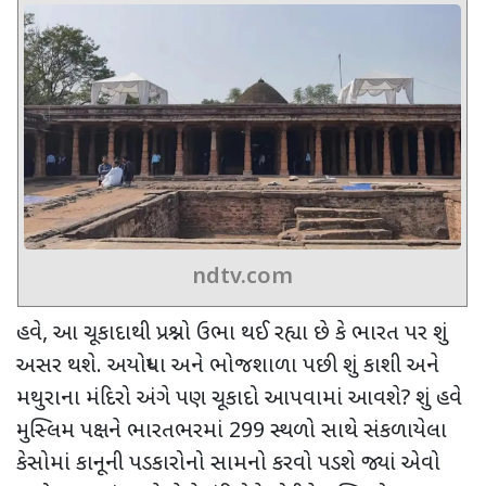
ndtv.com
હવે
,
આ ચૂકાદાથી પ્રશ્નો ઉભા થઈ રહ્યા છે કે ભારત પર શું
અસર થશે. અયોધ્યા અને ભોજશાળા પછી
શું કાશી અને
મથુરાના મંદિરો અંગે પણ ચૂકાદો આપવામાં આવશે
?
શું હવે
મુસ્લિમ પક્ષને ભારતભરમાં
299
સ્થળો સાથે સંકળાયેલા
કેસોમાં કાનૂની પડકારોનો સામનો કરવો પડશે જ્યાં એવો