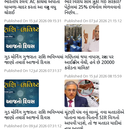
ભારતીય રેલવે: AC કોચમાં અપાતા
ભારે વિરોધ સામે ઝૂકી ગઈ સરકાર?
ધાબળા-ચાદર કરતાં આ વસ્તુ વધુ
પેટ્રોલમાં 25% ઇથેનોલ ભેળવવાનો
ચોરાઈ
નિર્ણય...
Published On 15 Jul 2026 09:15:31
Published On 07 Jul 2026 21:15:12
ગુડ મોર્નિંગ ગુજરાતઃ રાશિ ભવિષ્યમાં
ગણિતમાં થયા નાપાસ, રસ્તા પર
જાણો તમારો આજનો દિવસ
આઈસ્ક્રીમ વેચી, હવે છે 20000
કરોડના માલિક!
Published On 12 Jul 2026 07:31:37
Published On 15 Jul 2026 08:15:59
ગુડ મોર્નિંગ ગુજરાતઃ રાશિ ભવિષ્યમાં
ચૂંટણી પંચ નવું લાવ્યું, નવા મતદારોએ
જાણો તમારો આજનો દિવસ
પોતાના માતા-પિતાની SIR વિગતો
આપવી પડશે, તો જ મતદાર યાદીમાં
Published On 09 Jul 2026 07:31:12