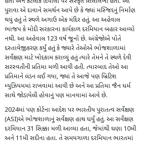
હતા અને કેટલીક દિવાલો પર સંસ્કૃત શિલાલેખો હતા. આ
પુરાવા એ દાવાને સમર્થન આપે છે કે જ્યાં મસ્જિદનું નિર્માણ
થયું હતું તે સ્થળે અગાઉ એક મંદિર હતું. આ અહેવાલ
ભાજપ કે મોદી સરકારના કાર્યકાળ દરમિયાન બહાર આવ્યો
નથી. આ અહેવાલ
123 વર્ષ જૂનો છે. અંગ્રેજોએ પોતે
દસ્તાવેજીકરણ કર્યું હતું કે જ્યારે તેઓએ ભોજશાળામાં
સર્વેક્ષણ માટે ખોદકામ કરાવ્યું હતું ત્યારે તેમને તે સ્થળે દેવી
સરસ્વતીની પ્રતિમા મળી આવી હતી. ત્યારબાદ તેઓ આ
પ્રતિમાને લંડન લઈ ગયા
,
જ્યાં તે આજે પણ બ્રિટિશ
મ્યુઝિયમમાં રાખવામાં આવી છે અને આ પ્રતિમા જૈન ધર્મ
સાથે જોડાયેલી હોવાનું પણ માનવામાં આવે છે.
2024
માં પણ
કોર્ટના આદેશ પર ભારતીય પુરાતત્વ સર્વેક્ષણ
(
ASI)
એ ભોજશાળાનું સર્વેક્ષણ હાથ ધર્યું હતું. આ સર્વેક્ષણ
દરમિયાન
31
સિક્કા મળી આવ્યા હતા, જેમાંથી ઘણા
10
મી
અને
11
મી સદીના હતા. તે સમયગાળા દરમિયાન ભારતમાં