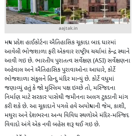
aajtak.in
મધ્ય પ્રદેશ હાઈકોર્ટના ઐતિહાસિક ચૂકાદા બાદ
ધારમાં
આવેલી ભોજશાળા ફરી એકવાર રાષ્ટ્રીય ચર્ચામાં કેન્દ્ર સ્થાને
આવી ગઇ છે. ભારતીય પુરાતત્વ સર્વેક્ષણ (
ASI)
સર્વેક્ષણના
અહેવાલ અને ઐતિહાસિક પુરાવાઓના આધારે
,
કોર્ટે
ભોજશાળા સંકુલને હિન્દુ મંદિર માન્યું છે. કોર્ટે વધુમાં
જણાવ્યું હતું કે જો મુસ્લિમ પક્ષ
ઇચ્છે તો
,
મસ્જિદના
નિર્માણ માટે સરકાર પાસેથી જમીનના અલગ ટુકડાની માંગ
કરી શકે છે. આ ચૂકાદાને પગલે હવે અયોધ્યાની જેમ
,
કાશી
,
મથુરા અને દેશભરના અન્ય વિવિધ સ્થળોએ મંદિર-મસ્જિદ
વિવાદો અંગે એક નવી બહેસ શરૂ થઈ ગઇ છે.