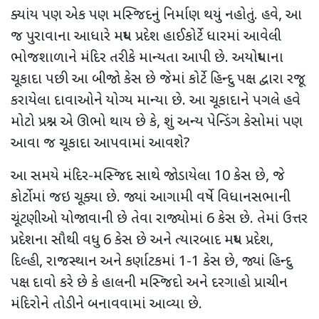
ક્યાંય પણ એક પણ મસ્જિદનું નિર્માણ થયું નહોતું. હવે
,
આ
જ પુરાવાના આધારે
મધ્ય પ્રદેશ હાઈકોર્ટે ધારમાં આવેલી
ભોજશાળાને મંદિર તરીકે માન્યતા આપી છે. અયોધ્યાના
ચૂકાદા પછી
આ બીજો કેસ છે જેમાં કોર્ટે હિન્દુ પક્ષ દ્વારા રજૂ
કરાયેલા દાવાઓને યોગ્ય માન્યા છે. આ ચૂકાદાને પગલે
હવે
મોટો પ્રશ્ન એ ઊભો થાય છે કે, શું અન્ય પેન્ડિંગ કેસોમાં પણ
આવા જ ચૂકાદા આપવામાં આવશે
?
આ સમયે મંદિર-મસ્જિદ સાથે જોડાયેલા 10 કેસ છે, જે
કોર્ટોમાં જઇ ચૂક્યા છે. જ્યાં આગામી વર્ષે વિધાનસભાની
ચૂંટણીઓ યોજાવાની છે તેવા રાજ્યોમાં 6 કેસ છે. તેમાં ઉત્તર
પ્રદેશના સૌથી વધુ 6 કેસ છે અને ત્યારબાદ
મધ્ય પ્રદેશ
,
દિલ્હી
,
રાજસ્થાન અને કર્ણાટકમાં 1-1 કેસ છે
,
જ્યાં હિન્દુ
પક્ષ દાવો કરે છે કે હાલની મસ્જિદો અને દરગાહો પ્રાચીન
મંદિરોને તોડીને બનાવવામાં આવ્યા છે.