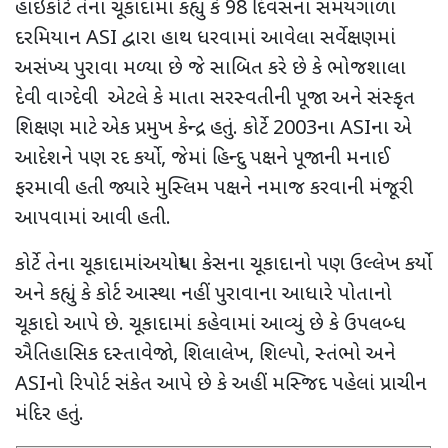
હાઇકોર્ટે તેના ચૂકાદામાં
કહ્યું કે
98
દિવસના સમયગાળા
દરમિયાન
ASI
દ્વારા હાથ ધરવામાં આવેલા સર્વેક્ષણમાં
અસંખ્ય પુરાવા મળ્યા છે જે સાબિત કરે છે કે ભોજશાલા
દેવી વાગ્દેવી એટલે કે માતા સરસ્વતીની પૂજા અને સંસ્કૃત
શિક્ષણ માટે એક પ્રમુખ કેન્દ્ર હતું. કોર્ટે
2003
ના
ASI
ના એ
આદેશને પણ રદ કર્યો
,
જેમાં હિન્દુ પક્ષને પૂજાની મનાઈ
ફરમાવી હતી જ્યારે મુસ્લિમ પક્ષને નમાજ કરવાની મંજૂરી
આપવામાં આવી હતી.
કોર્ટે તેના ચૂકાદામાંઅયોધ્યા કેસના ચૂકાદાનો પણ ઉલ્લેખ કર્યો
અને કહ્યું કે કોર્ટ આસ્થા નહીં પુરાવાના આધારે પોતાનો
ચૂકાદો આપે છે. ચૂકાદામાં કહેવામાં આવ્યું છે કે ઉપલબ્ધ
ઐતિહાસિક દસ્તાવેજો
,
શિલાલેખ
,
શિલ્પો
,
સ્તંભો અને
ASI
નો રિપોર્ટ સંકેત આપે છે કે અહીં મસ્જિદ પહેલાં પ્રાચીન
મંદિર હતું.