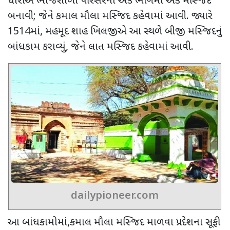
ઘોરીએ ભોજશાળા પરિસરના એક ભાગમાં એક મસ્જિદ
બનાવી
;
જેને કમાલ મૌલા મસ્જિદ કહેવામાં આવી. જ્યારે
1514માં
,
મહમૂદ શાહ ખિલજીએ આ સ્થળે બીજી મસ્જિદનું
બાંધકામ કરાવ્યું
,
જેને લાત મસ્જિદ કહેવામાં આવી.
dailypioneer.com
આ બાંધકામોમાં
,
કમાલ મૌલા મસ્જિદ માળવા પ્રદેશના સૂફી