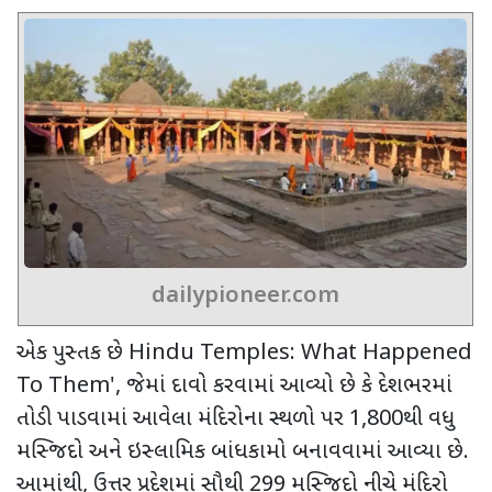
dailypioneer.com
એક પુસ્તક છે
Hindu Temples: What Happened
To Them',
જેમાં દાવો કરવામાં આવ્યો છે કે દેશભરમાં
તોડી પાડવામાં આવેલા મંદિરોના સ્થળો પર
1,800
થી વધુ
મસ્જિદો અને ઇસ્લામિક બાંધકામો બનાવવામાં આવ્યા છે.
આમાંથી
,
ઉત્તર પ્રદેશમાં સૌથી
299
મસ્જિદો નીચે મંદિરો