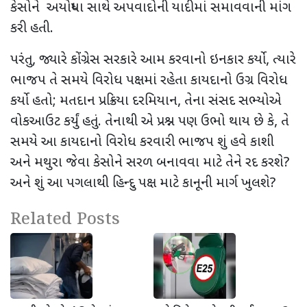
કેસોને અયોધ્યા સાથે અપવાદોની યાદીમાં સમાવવાની માંગ
કરી હતી.
પરંતુ
,
જ્યારે કોંગ્રેસ સરકારે આમ કરવાનો ઇનકાર કર્યો
,
ત્યારે
ભાજપ તે સમયે વિરોધ પક્ષમાં રહેતા કાયદાનો ઉગ્ર વિરોધ
કર્યો હતો
;
મતદાન પ્રક્રિયા દરમિયાન
,
તેના સંસદ સભ્યોએ
વોકઆઉટ કર્યું હતું. તેનાથી એ પ્રશ્ન પણ ઉભો થાય છે કે, તે
સમયે આ કાયદાનો વિરોધ કરવારી ભાજપ શું હવે કાશી
અને મથુરા જેવા કેસોને સરળ બનાવવા માટે તેને રદ કરશે
?
અને
શું આ પગલાથી હિન્દુ પક્ષ માટે કાનૂની માર્ગ ખુલશે
?
Related Posts