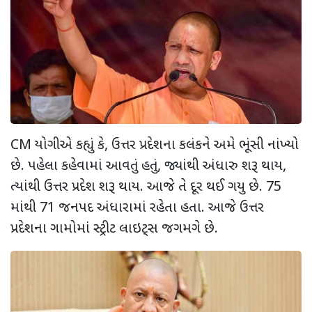
CM યોગીએ કહ્યું કે, ઉત્તર પ્રદેશના કલંકને અમે ભૂંસી નાંખ્યો
છે. પહેલા કહેવામાં આવતું હતું, જ્યાંથી અંધારુ શરૂ થાય,
ત્યાંથી ઉત્તર પ્રદેશ શરૂ થાય. આજે તે દૂર થઈ ગયુ છે. 75
માંથી 71 જનપદ અંધારામાં રહેતા હતા. આજે ઉત્તર
પ્રદેશના ગામોમાં સ્ટ્રીટ લાઇટ્સ જગમગે છે.