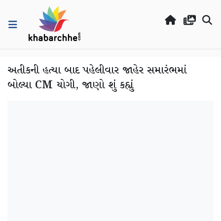
અતીકની હત્યા બાદ પહેલીવાર જાહેર સમારંભમાં
બોલ્યા CM યોગી, જાણો શું કહ્યું