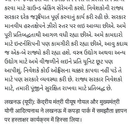
કરવા માટે ગ્રાઉન્ડ બ્રેકિંગ સેરેમની કરશે. નિવેશકોની રાજ્ય
સરકાર દરેક જરૂરિયાત પૂર્ણ કરવાનું કાર્ય કરી રહી છે. સરકાર
માનવીય હસ્તક્ષેપને ઝીરો સ્તર પર લઇ આવ્યા છીએ. અમે
પૂરી પ્રતિબદ્ધતાથી આગળ વધી રહ્યા છીએ. અમે કામદારો
માટે ઇન્ટર્નશિપની પણ કામગીરી કરી રહ્યા છીએ, આવુ કદાચ
જ એક-બે રાજ્યો કરી રહ્યા હશે. વસ્ત્ર ઉદ્યોગ અથવા અન્ય
ઉદ્યોગ માટે અમે વીજળીને લઇને પ્રતિ યૂનિટ છૂટ પણ
આપીશું. નિવેશકે કોઈ ઓફિસના ચક્કર કાપવા નહીં પડે તે
માટે પણ સરકારે વ્યવસ્થા કરી છે. રાજ્ય સરકાર નિવેશકો
માટે, તમારી પૂંજીને સુરક્ષિત રાખવા માટે પ્રતિબદ્ધ છે.
लखनऊ (यूपी): केंद्रीय मंत्री पीयूष गोयल और मुख्यमंत्री
योगी आदित्यनाथ ने लखनऊ में कपड़ा पार्क में समझौता ज्ञापन
पर हस्ताक्षर कार्यक्रम में हिस्सा लिया।