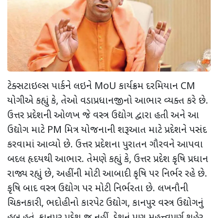
ટેક્સટાઇલ્સ પાર્કને લઇને MoU કાર્યક્રમ દરમિયાન CM
યોગીએ કહ્યું કે, તેઓ વડાપ્રધાનજીનો આભાર વ્યક્ત કરે છે.
ઉત્તર પ્રદેશની ઓળખ જે વસ્ત્ર ઉદ્યોગ દ્વારા હતી અને આ
ઉદ્યોગ માટે PM મિત્ર યોજનાની શરૂઆત માટે પ્રદેશને પસંદ
કરવામાં આવ્યો છે. ઉત્તર પ્રદેશના પુરાતન ગૌરવને આપવા
બદલ હૃદયથી આભાર. તેમણે કહ્યું કે, ઉત્તર પ્રદેશ કૃષિ પ્રધાન
રાજ્ય રહ્યું છે, અહીંની મોટી આબાદી કૃષિ પર નિર્ભર રહે છે.
કૃષિ બાદ વસ્ત્ર ઉદ્યોગ પર મોટી નિર્ભરતા છે. લખનૌની
ચિકનકારી, ભદોહીનો કારપેટ ઉદ્યોગ, કાનપુર વસ્ત્ર ઉદ્યોગનું
હબ હતું. કાનપુર પ્રદેશ જ નહીં, દેશનું પણ મહત્ત્વપૂર્ણ શહેર