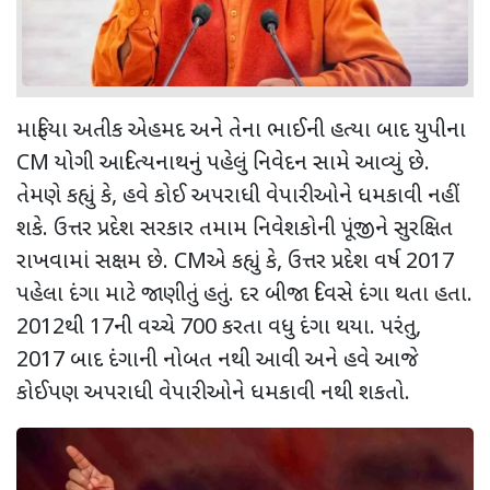
માફિયા અતીક એહમદ અને તેના ભાઈની હત્યા બાદ યુપીના
CM યોગી આદિત્યનાથનું પહેલું નિવેદન સામે આવ્યું છે.
તેમણે કહ્યું કે, હવે કોઈ અપરાધી વેપારીઓને ધમકાવી નહીં
શકે. ઉત્તર પ્રદેશ સરકાર તમામ નિવેશકોની પૂંજીને સુરક્ષિત
રાખવામાં સક્ષમ છે. CMએ કહ્યું કે, ઉત્તર પ્રદેશ વર્ષ 2017
પહેલા દંગા માટે જાણીતું હતું. દર બીજા દિવસે દંગા થતા હતા.
2012થી 17ની વચ્ચે 700 કરતા વધુ દંગા થયા. પરંતુ,
2017 બાદ દંગાની નોબત નથી આવી અને હવે આજે
કોઈપણ અપરાધી વેપારીઓને ધમકાવી નથી શકતો.