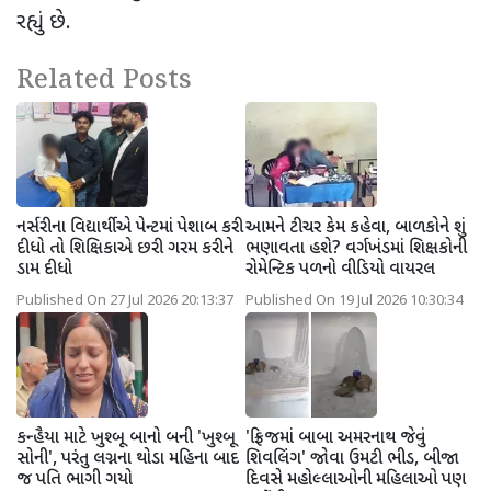
રહ્યું છે.
Related Posts
નર્સરીના વિદ્યાર્થીએ પેન્ટમાં પેશાબ કરી
આમને ટીચર કેમ કહેવા, બાળકોને શું
દીધો તો શિક્ષિકાએ છરી ગરમ કરીને
ભણાવતા હશે? વર્ગખંડમાં શિક્ષકોની
ડામ દીધો
રોમેન્ટિક પળનો વીડિયો વાયરલ
Published On 27 Jul 2026 20:13:37
Published On 19 Jul 2026 10:30:34
કન્હૈયા માટે ખુશ્બૂ બાનો બની 'ખુશ્બૂ
'ફ્રિજમાં બાબા અમરનાથ જેવું
સોની', પરંતુ લગ્નના થોડા મહિના બાદ
શિવલિંગ' જોવા ઉમટી ભીડ, બીજા
જ પતિ ભાગી ગયો
દિવસે મહોલ્લાઓની મહિલાઓ પણ