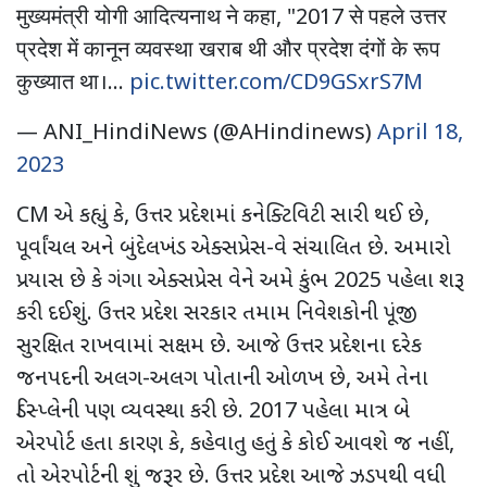
मुख्यमंत्री योगी आदित्यनाथ ने कहा, "2017 से पहले उत्तर
प्रदेश में कानून व्यवस्था खराब थी और प्रदेश दंगों के रूप
कुख्यात था।…
pic.twitter.com/CD9GSxrS7M
— ANI_HindiNews (@AHindinews)
April 18,
2023
CM એ કહ્યું કે, ઉત્તર પ્રદેશમાં કનેક્ટિવિટી સારી થઈ છે,
પૂર્વાંચલ અને બુંદેલખંડ એક્સપ્રેસ-વે સંચાલિત છે. અમારો
પ્રયાસ છે કે ગંગા એક્સપ્રેસ વેને અમે કુંભ 2025 પહેલા શરૂ
કરી દઈશું. ઉત્તર પ્રદેશ સરકાર તમામ નિવેશકોની પૂંજી
સુરક્ષિત રાખવામાં સક્ષમ છે. આજે ઉત્તર પ્રદેશના દરેક
જનપદની અલગ-અલગ પોતાની ઓળખ છે, અમે તેના
ડિસ્પ્લેની પણ વ્યવસ્થા કરી છે. 2017 પહેલા માત્ર બે
એરપોર્ટ હતા કારણ કે, કહેવાતુ હતું કે કોઈ આવશે જ નહીં,
તો એરપોર્ટની શું જરૂર છે. ઉત્તર પ્રદેશ આજે ઝડપથી વધી