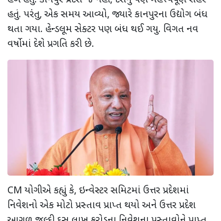
હતું. પરંતુ, એક સમય આવ્યો, જ્યારે કાનપુરના ઉદ્યોગ બંધ
થતા ગયા. હેન્ડલૂમ સેક્ટર પણ બંધ થઈ ગયુ. વિગત નવ
વર્ષોમાં દેશે પ્રગતિ કરી છે.
CM યોગીએ કહ્યું કે, ઇન્વેસ્ટર સમિટમાં ઉત્તર પ્રદેશમાં
નિવેશનો એક મોટો પ્રસ્તાવ પ્રાપ્ત થયો અને ઉત્તર પ્રદેશ
આગળ જલ્દી દસ લાખ કરોડના નિવેશના પ્રસ્તાવોને પ્રાપ્ત