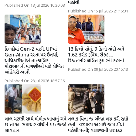
પહોંચી
Published On 18 Jul 2026 10:30:08
Published On 15 Jul 2026 21:15:31
દિલ્હીમાં Gen-Z પછી, UPમાં
13 કિલો સોનું, 9 કિલો ચાંદી અને
Gen-Alpha રસ્તા પર ઉતર્યા;
1.62 કરોડ રૂપિયા રોકડા...
અધિકારીઓએ તાત્કાલિક
રિશ્વતખોર લલિત કુમારની કહાની
મોટાભાગની માંગણીઓ માટે લેખિત
Published On 09 Jul 2026 20:15:13
બાંહેધરી આપી
Published On 28 Jul 2026 18:57:36
લાલ ચટણી સાથે મોમોઝ ખાવાનું ગમે
તલાક વિના જ બીજા લગ્ન કરી રહ્યો
છે તો આ સમાચાર વાંચીને થઇ જજો
હતો.. વરમાળા અગાઉ જ પહોંચી
સાવધાન
પહેલી પત્ની; વરરાજાની ધરપકડ