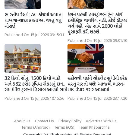
ભારતીય રેલવે: AC કોચમાં અપાતા
દેશને પહેલી હાઇડ્રોજન ટ્રેન; કોઈ
ધાબળા-ચાદર કરતાં આ વસ્તુ વધુ
ઇલેક્ટ્રિક વાયરિંગ નહીં, કોઈ ડીઝલ
ચોરાઈ
ખર્ચ નહીં, એક સાથે 2600 લોકો
મુસાફરી કરી શકશે
Published On 15 Jul 2026 09:15:31
Published On 19 Jul 2026 09:31:10
32 કિલો સોનું, 1500 કિલો ચાંદી
સ્કોચથી લઈને ચોકલેટ સુધીની દરેક
અને 582 કરોડ રૂપિયા રોકડાનું દાન...
વસ્તુ સસ્તી થશે! આજથી ભારત-
રામ મંદિર ટ્રસ્ટનો હિસાબ આવ્યો સામે
UK વેપાર કરાર અમલમાં
Published On 15 Jul 2026 10:15:56
Published On 15 Jul 2026 23:17:20
About Us
Contact Us
Privacy Policy
Advertise With Us
Terms (Android)
Terms (iOS)
Team Khabarchhe