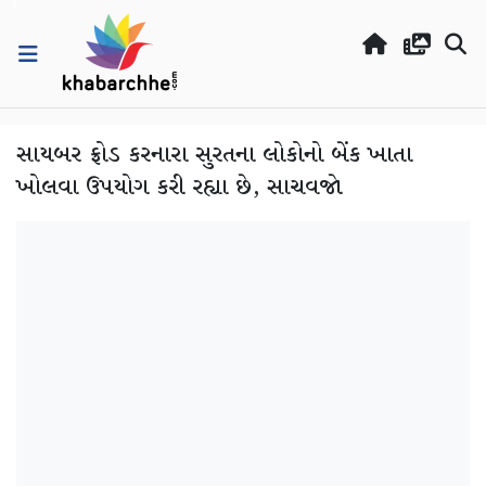
સાયબર ફ્રોડ કરનારા સુરતના લોકોનો બેંક ખાતા
ખોલવા ઉપયોગ કરી રહ્યા છે, સાચવજો