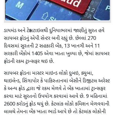
ડાયમંડ અને ટેક્સટાઇલથી દુનિયાભરમાં જાણીતું સુરત હવે
સાયબર ફ્રોડનું એપી સેન્ટર બની રહ્યું છે. છેલ્લાં
270
દિવસમાં સુરતની
2
સહકારી બેંક
, 13
ખાનગી અને
11
સરકારી બેંકોમં
1405
એવા ખાતા ખુલ્યા છે
,
જેમાં સાયબર
ફ્રોડની રકમ ટ્રાન્સફર થઇ છે.
સાયબર ફ્રોડના માસ્ટર માઇન્ડ લોકો દુબઇ
,
ક્યુબા
,
થાઇલેન્ડ
,
સિંગાપોર કે પાકિસ્તાનમાં બેસીને ડિજીટલ અરેસ્ટ
કે અન્ય ફ્રોડ દ્વારા જે રકમ મેળવે તે બેંક ખાતામાં ટ્રાન્સફર
કરવા માટં સુરતનો ઉપયોગ કરવામાં આવે છે.
9
મહિનામાં
2600
કરોડનું ફ્રોડ થયું છે. કેટલાંક લોકો કમિશન મેળવવાની
લાલચે તેમના બેંક ખાતા ભાડે આપે છે તો કેટલાંક લોકોની