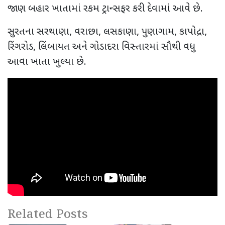
જાણ બહાર ખાતામાં રકમ ટ્રાન્સફર કરી દેવામાં આવે છે.
સુરતના સરથાણા
,
વરાછા
,
લસકાણા
,
પુણાગામ
,
કાપોદ્રા
,
રિંગરોડ
,
લિંબાયત અને ગોડાદરા વિસ્તારમાં સૌથી વધુ
આવા ખાતા ખુલ્યા છે.
Related Posts