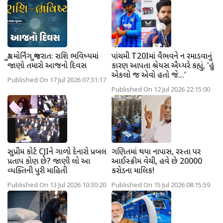
ગુડ મોર્નિંગ ગુજરાતઃ રાશિ ભવિષ્યમાં
પાંચમી T20Iમાં વૈભવને ન રમાડવાનું
જાણો તમારો આજનો દિવસ
કારણ આપતા શ્રેયસ ઐય્યરે કહ્યું, 'હું
એકલો જ એવો હતો જે...'
Published On 17 Jul 2026 07:31:17
Published On 12 Jul 2026 22:15:00
સુપ્રીમ કોર્ટ CJIને ગાળો દેનારો પ્રબલ
ગણિતમાં થયા નાપાસ, રસ્તા પર
પ્રતાપ કોણ છે? જાણી લો આ
આઈસ્ક્રીમ વેચી, હવે છે 20000
વ્યક્તિની પુરી માહિતી
કરોડના માલિક!
Published On 13 Jul 2026 10:30:20
Published On 15 Jul 2026 08:15:59