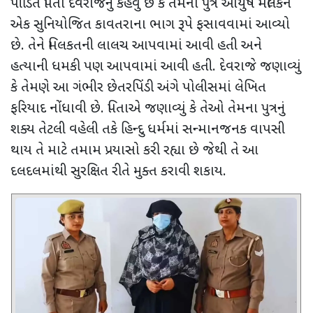
પીડિત પિતા દેવરાજનું કહેવું છે કે તેમના પુત્ર આયુષ મલિકને
એક સુનિયોજિત કાવતરાના ભાગ રૂપે ફસાવવામાં આવ્યો
છે. તેને મિલકતની લાલચ આપવામાં આવી હતી અને
હત્યાની ધમકી પણ આપવામાં આવી હતી. દેવરાજે જણાવ્યું
કે તેમણે આ ગંભીર છેતરપિંડી અંગે પોલીસમાં લેખિત
ફરિયાદ નોંધાવી છે. પિતાએ જણાવ્યું કે તેઓ તેમના પુત્રનું
શક્ય તેટલી વહેલી તકે હિન્દુ ધર્મમાં સન્માનજનક વાપસી
થાય તે માટે તમામ પ્રયાસો કરી રહ્યા છે જેથી તે આ
દલદલમાંથી સુરક્ષિત રીતે મુક્ત કરાવી શકાય.