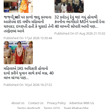
જજની ખુરશી પર કાળો જાદુ કરવાના
32 કરોડનું દેવું થઇ ગયું હોવાથી
આરોપમાં 65 વર્ષીય મહિલાની
કંપનીના ભાગીદારે MDને પતાવી દેવા
ધરપકડ; ઇચ્છતી હતી કે ચુકાદો તેની
40 લાખની સોપારી આપી પણ...
તરફેણમાં આવે
Published On 01 Aug 2026 21:15:02
Published On 17 Jul 2026 13:30:44
મહિલાએ IAS અધિકારી હોવાનો
દાવો કરીને યુવાન સાથે કર્યા લગ્ન, 40
લાખ માંગ્યા પણ...
Published On 16 Jul 2026 16:27:32
About Us
Contact Us
Privacy Policy
Advertise With Us
Terms (Android)
Terms (iOS)
Team Khabarchhe