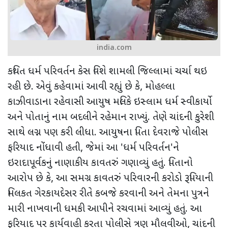
india.com
કથિત ધર્મ પરિવર્તન કેસ વિશે શામલી જિલ્લામાં ચર્ચા થઇ
રહી છે. એવું કહેવામાં આવી રહ્યું છે કે
,
મોહલ્લા
કાઝીવાડાના રહેવાસી આયુષ મલિકે ઇસ્લામ ધર્મ સ્વીકાર્યો
અને પોતાનું નામ બદલીને રહેમાન રાખ્યું. તેણે ચાંદની કુરેશી
સાથે લગ્ન પણ કરી લીધા. આયુષના પિતા દેવરાજે પોલીસ
ફરિયાદ નોંધાવી હતી
,
જેમાં આ
'
ધર્મ પરિવર્તન
'
ને
ઇરાદાપૂર્વકનું નાણાકીય કાવતરું ગણાવ્યું હતું. પિતાનો
આરોપ છે કે
,
આ સમગ્ર કાવતરું પરિવારની કરોડો રૂપિયાની
મિલકત ગેરકાયદેસર રીતે કબજે કરવાની અને તેમના પુત્રને
મારી નાખવાની ધમકી આપીને રચવામાં આવ્યું હતું. આ
ફરિયાદ પર કાર્યવાહી કરતા પોલીસે ત્રણ મૌલવીઓ
,
ચાંદની