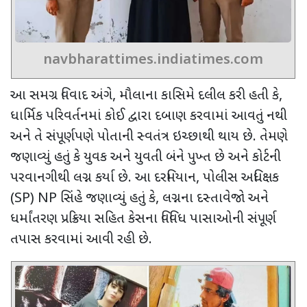
navbharattimes.indiatimes.com
આ સમગ્ર વિવાદ અંગે
,
મૌલાના કાસિમે દલીલ કરી હતી કે
,
ધાર્મિક પરિવર્તનમાં કોઈ દ્વારા દબાણ કરવામાં આવતું નથી
અને તે સંપૂર્ણપણે પોતાની સ્વતંત્ર ઇચ્છાથી થાય છે. તેમણે
જણાવ્યું હતું કે યુવક અને યુવતી બંને પુખ્ત છે અને કોર્ટની
પરવાનગીથી લગ્ન કર્યા છે. આ દરમિયાન
,
પોલીસ અધિક્ષક
(
SP) NP
સિંહે જણાવ્યું હતું કે
,
લગ્નના દસ્તાવેજો અને
ધર્માંતરણ પ્રક્રિયા સહિત કેસના વિવિધ પાસાઓની સંપૂર્ણ
તપાસ કરવામાં આવી રહી છે.