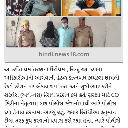
hindi.news18.com
આ કથિત ધર્માંતરણના વિરોધમાં
,
હિન્દુ રક્ષા દળના
અધિકારીઓની આગેવાની હેઠળ ડઝનબંધ કાર્યકરો શામલી
રેલ્વે સ્ટેશન પર એકઠા થયા હતા અને સૂત્રોચ્ચાર કરીને
શર્ટલેસ (અર્ધ-નગ્ન) વિરોધ પ્રદર્શન કર્યું હતું. સુરક્ષા માટે
CO
સિટીના નેતૃત્વમાં ત્રણ પોલીસ સ્ટેશનોમાંથી ભારે પોલીસ
દળ તૈનાત કરવામાં આવ્યું હતું. જ્યારે વિરોધીઓ હનુમાન
ટીલા તરફ કૂચ કરવાનો પ્રયાસ કરી રહ્યા હતા
,
ત્યારે પોલીસે