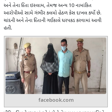
અને તેના પિતા ઇસ્લામ
,
તેમજ અન્ય
10
નામાંકિત
આરોપીઓ સામે ગંભીર કલમો હેઠળ કેસ દાખલ કર્યો છે.
ચાંદની અને તેના પિતાની ગઈકાલે ધરપકડ કરવામાં આવી
હતી.
facebook.com