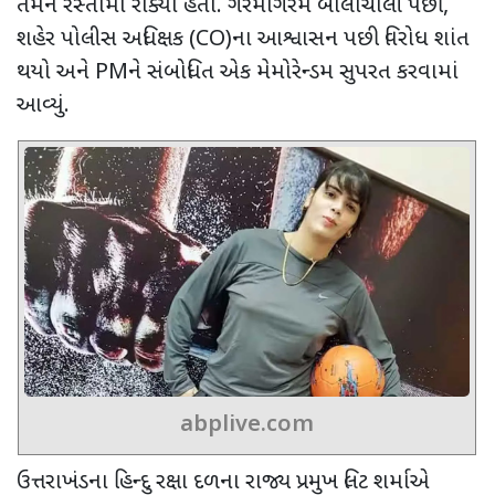
તેમને રસ્તામાં રોક્યા હતા. ગરમાગરમ બોલાચાલી પછી
,
શહેર પોલીસ અધિક્ષક (
CO)
ના આશ્વાસન પછી વિરોધ શાંત
થયો અને
PM
ને સંબોધિત એક મેમોરેન્ડમ સુપરત કરવામાં
આવ્યું.
abplive.com
ઉત્તરાખંડના હિન્દુ રક્ષા દળના રાજ્ય પ્રમુખ લિટ શર્માએ