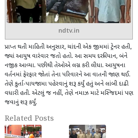
ndtv.in
પ્રાપ્ત થતી માહિતી અનુસાર
,
ચાંદની એક જીમમાં ટ્રેનર હતી
,
જ્યાં આયુષ વારંવાર જતો હતો. આ સમય દરમિયાન
,
બંને
નજીક આવ્યા. પછીથી તેઓએ લગ્ન કરી લીધા. આયુષના
વર્તનમાં ફેરફાર જોતાં તેના પરિવારને આ વાતની જાણ થઈ.
તેણે કુર્તા-પાયજામા પહેરવાનું શરૂ કર્યું હતું અને લાંબી દાઢી
વધારી હતી. એટલું જ નહીં
,
તેણે નમાઝ માટે મસ્જિદમાં પણ
જવાનું શરૂ કર્યું.
Related Posts