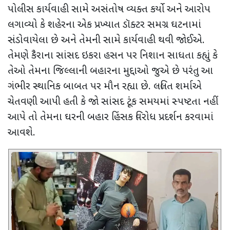
પોલીસ કાર્યવાહી સામે અસંતોષ વ્યક્ત કર્યો અને આરોપ
લગાવ્યો કે શહેરના એક પ્રખ્યાત ડૉક્ટર સમગ્ર ઘટનામાં
સંડોવાયેલા છે અને તેમની સામે કાર્યવાહી થવી જોઈએ.
તેમણે કૈરાના સાંસદ ઇકરા હસન પર નિશાન સાધતા કહ્યું કે
તેઓ તેમના જિલ્લાની બહારના મુદ્દાઓ જુએ છે પરંતુ આ
ગંભીર સ્થાનિક બાબત પર મૌન રહ્યા છે. લલિત શર્માએ
ચેતવણી આપી હતી કે જો સાંસદ ટૂંક સમયમાં સ્પષ્ટતા નહીં
આપે તો તેમના ઘરની બહાર હિંસક વિરોધ પ્રદર્શન કરવામાં
આવશે.