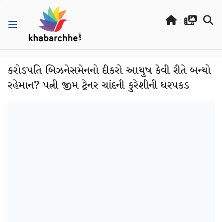
કરોડપતિ બિઝનેસમેનનો દીકરો આયુષ કેવી રીતે બન્યો
રહેમાન? પત્ની જીમ ટ્રેનર ચાંદની કુરેશીની ધરપકડ