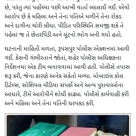
છે
,
પરંતુ ત્યાં પહોંચ્યા પછી આખી વાર્તા બદલાઈ ગઈ. એવો
આરોપ છે કે મહિલા અને તેના પતિએ મળીને તેના રોકડ
અને દાગીના ચોરી લીધા. પીડિત પરિસ્થિતિ સમજી શકે તે
પહેલાં જ તે છેતરપિંડી અને લૂંટનો ભોગ બની ગયો હતો.
ઘટનાની માહિતી મળતાં
,
રૂપસપુર પોલીસ એક્શનમાં આવી
ગઈ. કેસની ગંભીરતાને જોતાં
,
શહેર પોલીસ અધિક્ષકના
નિર્દેશનમાં એક ટીમ બનાવવામાં આવી હતી. પોલીસે તપાસ
શરૂ કરી
,
જેના કારણે અનેક સંકેતો મળ્યા. મોબાઇલ કોલ
ડિટેલ્સ
,
સોશિયલ મીડિયા સંપર્કો અને અન્ય પુરાવાઓના
આધારે
,
ટીમે આરોપીને શોધી કાઢ્યા. પોલીસે કાર્યવાહી કરી
અને મહિલા અને તેના પતિની ધરપકડ કરી.