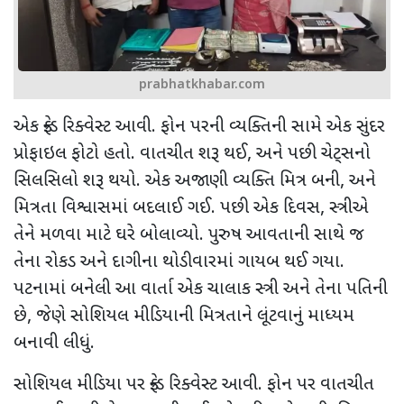
prabhatkhabar.com
એક ફ્રેન્ડ રિક્વેસ્ટ આવી. ફોન પરની વ્યક્તિની સામે એક સુંદર
પ્રોફાઇલ ફોટો હતો. વાતચીત શરૂ થઈ
,
અને પછી ચેટ્સનો
સિલસિલો શરૂ થયો. એક અજાણી વ્યક્તિ મિત્ર બની
,
અને
મિત્રતા વિશ્વાસમાં બદલાઈ ગઈ. પછી એક દિવસ
,
સ્ત્રીએ
તેને મળવા માટે ઘરે બોલાવ્યો. પુરુષ આવતાની સાથે જ
તેના રોકડ અને દાગીના થોડીવારમાં ગાયબ થઈ ગયા.
પટનામાં બનેલી આ વાર્તા એક ચાલાક સ્ત્રી અને તેના પતિની
છે
,
જેણે સોશિયલ મીડિયાની મિત્રતાને લૂંટવાનું માધ્યમ
બનાવી લીધું.
સોશિયલ મીડિયા પર ફ્રેન્ડ રિક્વેસ્ટ આવી. ફોન પર વાતચીત