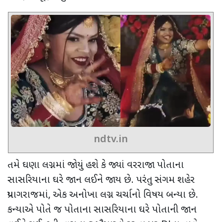
ndtv.in
તમે ઘણા લગ્નમાં જોયું હશે કે જ્યાં વરરાજા પોતાના
સાસરિયાના ઘરે જાન લઈને જાય છે. પરંતુ સંગમ શહેર
પ્રયાગરાજમાં
,
એક અનોખા લગ્ન ચર્ચાનો વિષય બન્યા છે.
કન્યાએ પોતે જ પોતાના સાસરિયાના ઘરે પોતાની જાન