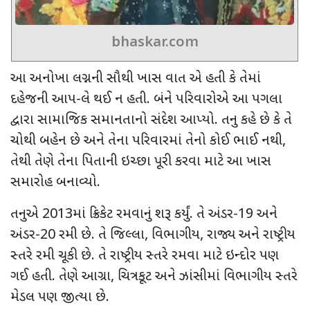
bhaskar.com
આ અનોખા લગ્નની સૌથી ખાસ વાત એ હતી કે તેમાં
દહેજની આપ-લે થઈ ન હતી. બંને પરિવારોએ આ પગલા
દ્વારા સામાજિક સમાનતાનો સંદેશ આપ્યો. તનુ કહે છે કે તે
ચોથી બહેન છે અને તેના પરિવારમાં તેનો કોઈ ભાઈ નથી
,
તેથી તેણે તેના પિતાની ઇચ્છા પૂરી કરવા માટે આ ખાસ
સમારોહ બનાવ્યો.
તનુએ 2013માં ક્રિકેટ રમવાનું શરૂ કર્યું. તે અંડર-19 અને
અંડર-20 રમી છે. તે જિલ્લા
,
વિભાગીય
,
રાજ્ય અને રાષ્ટ્રીય
સ્તરે રમી ચૂકી છે. તે રાષ્ટ્રીય સ્તરે રમવા માટે ઇન્દોર પણ
ગઈ હતી. તેણે આગ્રા
,
ચિત્રકૂટ અને ઝાંસીમાં વિભાગીય સ્તરે
મેડલ પણ જીત્યા છે.