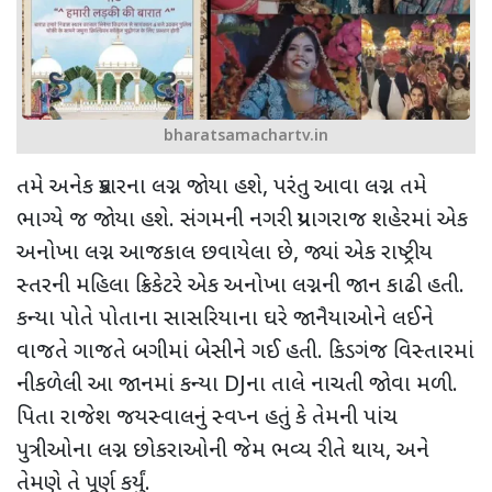
bharatsamachartv.in
તમે અનેક પ્રકારના લગ્ન જોયા હશે
,
પરંતુ આવા લગ્ન તમે
ભાગ્યે જ જોયા હશે. સંગમની નગરી પ્રયાગરાજ શહેરમાં એક
અનોખા લગ્ન આજકાલ છવાયેલા છે
,
જ્યાં એક રાષ્ટ્રીય
સ્તરની મહિલા ક્રિકેટરે એક અનોખા લગ્નની જાન કાઢી હતી.
કન્યા પોતે પોતાના સાસરિયાના ઘરે જાનૈયાઓને લઈને
વાજતે ગાજતે બગીમાં બેસીને ગઈ હતી. કિડગંજ વિસ્તારમાં
નીકળેલી આ જાનમાં કન્યા
DJ
ના તાલે નાચતી જોવા મળી.
પિતા રાજેશ જયસ્વાલનું સ્વપ્ન હતું કે તેમની પાંચ
પુત્રીઓના લગ્ન છોકરાઓની જેમ ભવ્ય રીતે થાય
,
અને
તેમણે તે પૂર્ણ કર્યું.