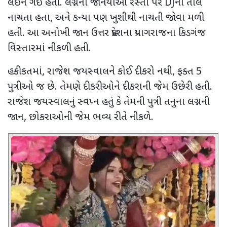
લઈને ગઈ હતી. લગ્નના જાનૈયાઓ રસ્તા પર
DJ
ના તાલે
નાચતા હતા
,
અને કન્યા પણ ખુશીથી નાચતી જોવા મળી
હતી. આ અનોખી જાન ઉત્તર પ્રદેશના પ્રયાગરાજના કિડગંજ
વિસ્તારમાં નીકળી હતી.
હકીકતમાં
,
રાજેશ જયસ્વાલને કોઈ દીકરો નથી
,
ફક્ત 5
પુત્રીઓ જ છે. તેમણે દીકરીઓને દીકરાની જેમ ઉછેરી હતી.
રાજેશ જયસ્વાલનું સ્વપ્ન હતું કે તેમની પુત્રી તનુના લગ્નની
જાન
,
છોકરાઓની જેમ ભવ્ય રીતે નીકળે.