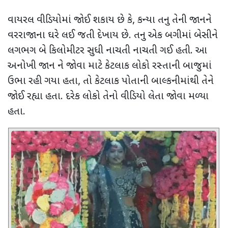
વાયરલ વીડિયોમાં જોઈ શકાય છે કે
,
કન્યા તનુ તેની જાનને
વરરાજાના ઘરે લઈ જતી દેખાય છે. તનુ એક બગીમાં બેસીને
લગભગ બે કિલોમીટર સુધી નાચતી નાચતી ગઈ હતી. આ
અનોખી જાન ને જોવા માટે કેટલાક લોકો રસ્તાની બાજુમાં
ઉભા રહી ગયા હતા
,
તો કેટલાક પોતાની બાલ્કનીમાંથી તેને
જોઈ રહ્યા હતા. દરેક લોકો તેનો વીડિયો લેતા જોવા મળ્યા
હતા.