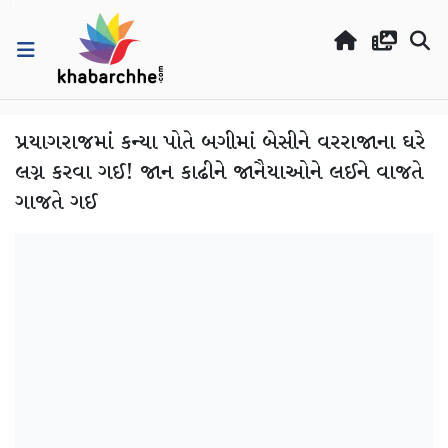
પ્રયાગરાજમાં કન્યા પોતે બગીમાં બેસીને વરરાજાના ઘરે
લગ્ન કરવા ગઈ! જાન કાઢીને જાનૈયાઓને લઈને વાજતે
ગાજતે ગઈ