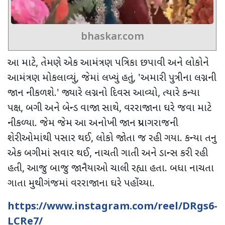
bhaskar.com
આ માટે
,
તેમણે એક આમંત્રણ પત્રિકા છપાવી અને લોકોને
આમંત્રણ મોકલાવ્યું
,
જેમાં લખ્યું હતું
, '
અમારી પુત્રીના લગ્નની
જાન નીકળશે.
'
જ્યારે લગ્નનો દિવસ આવ્યો
,
ત્યારે કન્યા
પક્ષ
,
બગી અને બેન્ડ વાજા સાથે
,
વરરાજાના ઘરે જવા માટે
નીકળ્યા. જેમ જેમ આ અનોખી જાન પ્રયાગરાજની
શેરીઓમાંથી પસાર થઈ
,
લોકો જોતા જ રહી ગયા. કન્યા તનુ
એક બગીમાં સવાર થઈ
,
નાચતી ગાતી અને ડાન્સ કરી રહી
હતી
,
આજુ બાજુ જાનૈયાઓ ચાલી રહ્યા હતા. બધા નાચતા
ગાતા મુથીગંજમાં વરરાજાના ઘરે પહોંચ્યા.
https://www.instagram.com/reel/DRgs6-
LCRe7/