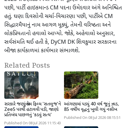
પછી
,
પાર્ટી હાઇકમાન્ડ
CM
પદના ઉમેદવાર અંગે અનિશ્ચિત
હતું. ઘણા દિવસોની ચર્ચા-વિચારણા પછી
,
પાર્ટીએ
CM
સિદ્ધારમૈયાનું નામ આગળ મૂક્યું
,
તેમની વરિષ્ઠતા અને
લોકપ્રિયતાનો હવાલો આપ્યો. જોકે
,
અહેવાલો અનુસાર
,
સર્વસંમતિ થઈ હતી કે
, DyCM DK
શિવકુમાર સરકારના
બીજા કાર્યકાળમાં કાર્યભાર સંભાળશે.
Related Posts
સરકારે જણાવ્યું કેમ ફિલ્મ 'સતલુજ'ને
આંગણામાં પડ્યું 40 વર્ષ જૂનું ઝાડ,
Zee5 પરથી હટાવવી પડી, જાણો
85 વર્ષીય વૃદ્ધનું ખૂલી ગયું નસીબ
પ્રતિબંધ પાછળનું 'કડવું સત્ય'
Published On 08 Jul 2026 08:15:51
Published On 08 Jul 2026 11:15:43