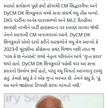
અડધો કાર્યકાળ પૂર્ણ કર્યો હોવાથી
CM
સિદ્ધારમૈયા અને
DyCM DK
શિવકુમાર વચ્ચે સત્તા સંઘર્ષ વધુ તીવ્ર બન્યો.
DKS
પાર્ટીના અનેક ધારાસભ્યો અને
MLC
દિલ્હીમાં
છાવણી નાખીને પાર્ટી હાઇકમાન્ડ પર દબાણ લાવ્યા જેથી
તેમને આગામી
CM
બનાવવામાં આવે.
DyCM DK
શિવકુમારે એવો દાવો કરીને અટકળોને વધુ વેગ આપ્યો કે
2023
ની ચૂંટણીમાં કોંગ્રેસના પ્રચંડ વિજય પછી તરત જ
'
પાંચ કે છ નેતાઓ
'
વચ્ચે નેતૃત્વ પરિવર્તન અંગે
'
ગુપ્ત કરાર
'
થયો હતો.
DyCM DK
શિવકુમારે પહેલી વાર આ સત્તા
કરારનો ઉલ્લેખ કર્યો હતો
,
પરંતુ વધુ વિગતો આપવાનું ટાળ્યું
હતું. તેમણે કહ્યું કે તે એક ગુપ્ત બાબત છે. તેમને કહ્યું કે
, '
હું
આ અંગે જાહેરમાં ટિપ્પણી કરવા માંગતો નથી.
'