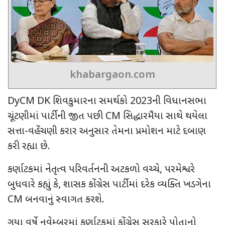
khabargaon.com
DyCM DK
શિવકુમારના સમર્થકો
2023
ની વિધાનસભા
ચૂંટણીમાં પાર્ટીની જીત પછી
CM
સિદ્ધારમૈયા સાથે થયેલા
સત્તા-વહેંચણી કરાર અનુસાર તેમના પ્રમોશન માટે દબાણ
કરી રહ્યા છે.
કર્ણાટકમાં નેતૃત્વ પરિવર્તનની અટકળો વચ્ચે
,
પરમેશ્વરે
બુધવારે કહ્યું કે
,
શાસક કોંગ્રેસ પાર્ટીમાં દરેક વ્યક્તિ ખડગેના
CM
બનવાનું સ્વાગત કરશે.
ગયા વર્ષે નવેમ્બરમાં કર્ણાટકમાં કોંગ્રેસ સરકારે પોતાનો