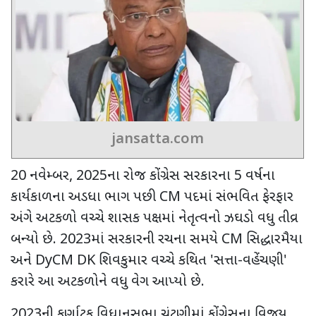
jansatta.com
20
નવેમ્બર
, 2025
ના રોજ કોંગ્રેસ સરકારના
5
વર્ષના
કાર્યકાળના અડધા ભાગ પછી
CM
પદમાં સંભવિત ફેરફાર
અંગે અટકળો વચ્ચે શાસક પક્ષમાં નેતૃત્વનો ઝઘડો વધુ તીવ્ર
બન્યો છે.
2023
માં સરકારની રચના સમયે
CM
સિદ્ધારમૈયા
અને
DyCM DK
શિવકુમાર વચ્ચે કથિત
'
સત્તા-વહેંચણી
'
કરારે આ અટકળોને વધુ વેગ આપ્યો છે.
2023
ની કર્ણાટક વિધાનસભા ચૂંટણીમાં કોંગ્રેસના વિજય