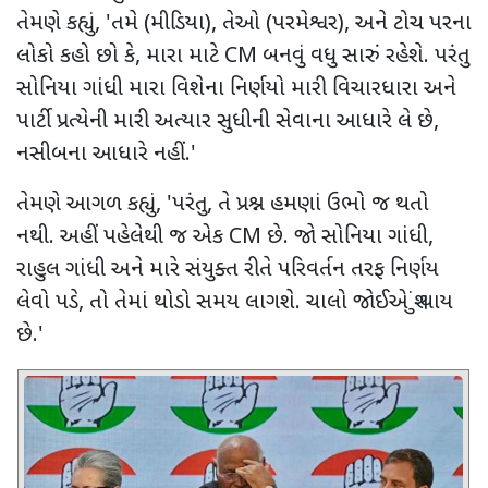
તેમણે કહ્યું
, '
તમે (મીડિયા)
,
તેઓ (પરમેશ્વર)
,
અને ટોચ પરના
લોકો કહો છો કે
,
મારા માટે
CM
બનવું વધુ સારું રહેશે. પરંતુ
સોનિયા ગાંધી મારા વિશેના નિર્ણયો મારી વિચારધારા અને
પાર્ટી પ્રત્યેની મારી અત્યાર સુધીની સેવાના આધારે લે છે
,
નસીબના આધારે નહીં.
'
તેમણે આગળ કહ્યું
, '
પરંતુ
,
તે પ્રશ્ન હમણાં ઉભો જ થતો
નથી. અહીં પહેલેથી જ એક
CM
છે. જો સોનિયા ગાંધી
,
રાહુલ ગાંધી અને મારે સંયુક્ત રીતે પરિવર્તન તરફ નિર્ણય
લેવો પડે
,
તો તેમાં થોડો સમય લાગશે. ચાલો જોઈએ શું થાય
છે.
'