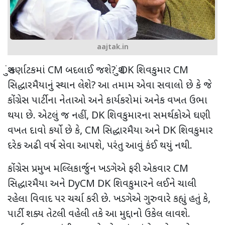
aajtak.in
શું કર્ણાટકમાં
CM
બદલાઈ જશે
?
શું
DK
શિવકુમાર
CM
સિદ્ધારમૈયાનું સ્થાન લેશે
?
આ તમામ એવા સવાલો છે કે જે
કોંગ્રેસ પાર્ટીના નેતાઓ અને કાર્યકરોમાં અનેક વખત ઉભા
થયા છે. એટલું જ નહીં
, DK
શિવકુમારના સમર્થકોએ ઘણી
વખત દાવો કર્યો છે કે
, CM
સિદ્ધારમૈયા અને
DK
શિવકુમાર
દરેક અઢી વર્ષ સેવા આપશે
,
પરંતુ આવું કંઈ થયું નથી.
કોંગ્રેસ પ્રમુખ મલ્લિકાર્જુન ખડગેએ ફરી એકવાર
CM
સિદ્ધારમૈયા અને
DyCM DK
શિવકુમારને લઈને ચાલી
રહેલા વિવાદ પર ચર્ચા કરી છે. ખડગેએ ગુરુવારે કહ્યું હતું કે
,
પાર્ટી શક્ય તેટલી વહેલી તકે આ મુદ્દાનો ઉકેલ લાવશે.