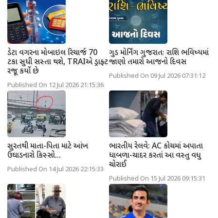
ડેટા વગરના મોબાઇલ રિચાર્જ 70
ગુડ મોર્નિંગ ગુજરાતઃ રાશિ ભવિષ્યમાં
ટકા સુધી સસ્તા થશે, TRAIએ ડ્રાફ્ટ
જાણો તમારો આજનો દિવસ
રજૂ કર્યો છે
Published On 09 Jul 2026 07:31:12
Published On 12 Jul 2026 21:15:36
સુરતથી માતા-પિતા માટે આંખ
ભારતીય રેલવે: AC કોચમાં અપાતા
ઉઘાડનારો કિસ્સો...
ધાબળા-ચાદર કરતાં આ વસ્તુ વધુ
ચોરાઈ
Published On 14 Jul 2026 22:15:33
Published On 15 Jul 2026 09:15:31