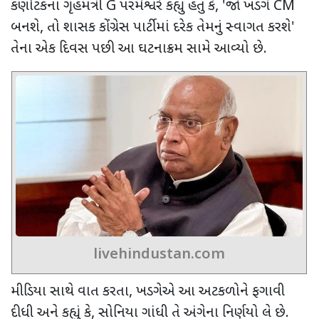
કર્ણાટકના ગૃહમંત્રી
G
પરમેશ્વરે કહ્યું હતું કે
, '
જો ખડગે
CM
બનશે
,
તો શાસક કોંગ્રેસ પાર્ટીમાં દરેક તેમનું સ્વાગત કરશે
'
તેના એક દિવસ પછી આ ઘટનાક્રમ સામે આવ્યો છે.
livehindustan.com
મીડિયા સાથે વાત કરતા
,
ખડગેએ આ અટકળોને ફગાવી
દીધી અને કહ્યું કે
,
સોનિયા ગાંધી તે અંગેના નિર્ણયો લે છે.