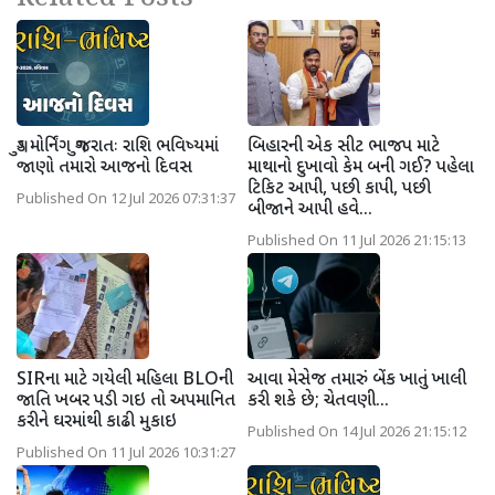
ગુડ મોર્નિંગ ગુજરાતઃ રાશિ ભવિષ્યમાં
બિહારની એક સીટ ભાજપ માટે
જાણો તમારો આજનો દિવસ
માથાનો દુખાવો કેમ બની ગઈ? પહેલા
ટિકિટ આપી, પછી કાપી, પછી
Published On 12 Jul 2026 07:31:37
બીજાને આપી હવે...
Published On 11 Jul 2026 21:15:13
SIRના માટે ગયેલી મહિલા BLOની
આવા મેસેજ તમારું બેંક ખાતું ખાલી
જાતિ ખબર પડી ગઇ તો અપમાનિત
કરી શકે છે; ચેતવણી...
કરીને ઘરમાંથી કાઢી મુકાઇ
Published On 14 Jul 2026 21:15:12
Published On 11 Jul 2026 10:31:27