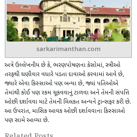
sarkarimanthan.com
અત્રે ઉલ્લેખનીય છે કે
,
ભરણપોષણના કેસોમાં
,
સ્ત્રીઓ
તરફથી ઘણીવાર વધારે પડતા દાવાઓ કરવામાં આવે છે
,
જ્યારે એવા કિસ્સાઓ પણ બન્યા છે
,
જ્યાં પતિઓએ
તેમાંથી કોઈ પણ રકમ ચૂકવવાનું ટાળવા અને તેમની સંપત્તિ
ઓછી દર્શાવવા માટે તેમની મિલકત અન્યને ટ્રાન્સફર કરી છે.
આ ઉપરાંત
,
માસિક આવક ઓછી દર્શાવવાના કિસ્સાઓ
પણ સામે આવ્યા છે.
Related Posts