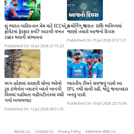
શું ભારત-પાકિસ્તાન મેચ માટે ICCએ
ગુડ મોર્નિંગ ગુજરાતઃ રાશિ ભવિષ્યમાં
ફોર્મેટમાં ફેરફાર કર્યો? આટલી વખત
જાણો તમારો આજનો દિવસ
ટક્કર થવાની સંભાવના
Published On 15 Jul 2026 07:31:21
Published On 16 Jul 2026 21:15:22
મધ્ય પ્રદેશમાં સરકારી ચોખા ભરેલો
ભારતીય ટીમને સમજવું પડશે આ
ટ્રક ઇથેનોલ પ્લાન્ટને બદલે ખાનગી
IPL નથી ચાલી રહી, થોડું જવાબદાર
મિલમાં પહોંચતા વહીવટીતંત્રમાં મચી
બનવું પડશે
ગયો ખળભળાટ
Published On 10 Jul 2026 22:15:04
Published On 12 Jul 2026 09:31:35
About Us
Contact Us
Privacy Policy
Advertise With Us