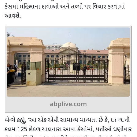
કેસમાં મહિલાના દાવાઓ અને તથ્યો પર વિચાર કરવામાં
આવશે.
abplive.com
બેન્ચે કહ્યું
, '
આ એક એવી સામાન્ય માન્યતા છે કે
, CrPC
ની
કલમ
125
હેઠળ ચાલનારા આવા કેસોમાં
,
પત્નીઓ ઘણીવાર