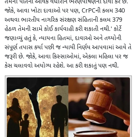
તેમના પતિની આવક વધારીને ભરણપોષણનો દાવો કરે છે.
જોકે
,
આવા ખોટા દાવાઓ પર પણ
, CrPC
ની કલમ
340
અથવા ભારતીય નાગરિક સંરક્ષણ સંહિતાની કલમ
379
હેઠળ તેમની સામે કોઈ કાર્યવાહી કરી શકાતી નથી.
'
કોર્ટે
જણાવ્યું હતું કે
,
ન્યાયના હિતમાં
,
દાવાઓ અને તથ્યોની
સંપૂર્ણ તપાસ કર્યા પછી જ ન્યાયી નિર્ણય આપવામાં આવે તે
જરૂરી છે. જોકે
,
આવા કિસ્સાઓમાં
,
એકલા મહિલા પર જ
કેસ ચલાવવો અયોગ્ય રહેશે. આ કરી શકાતું પણ નથી.