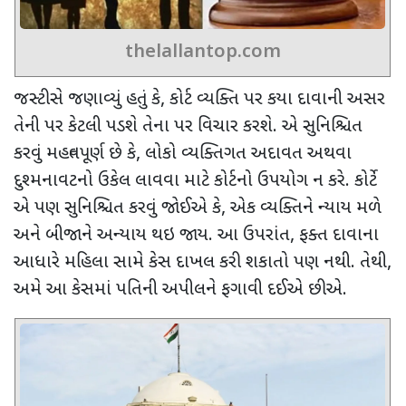
thelallantop.com
જસ્ટીસે જણાવ્યું હતું કે
,
કોર્ટ વ્યક્તિ પર કયા દાવાની અસર
તેની પર કેટલી પડશે તેના પર વિચાર કરશે. એ સુનિશ્ચિત
કરવું મહત્વપૂર્ણ છે કે
,
લોકો વ્યક્તિગત અદાવત અથવા
દુશ્મનાવટનો ઉકેલ લાવવા માટે કોર્ટનો ઉપયોગ ન કરે. કોર્ટે
એ પણ સુનિશ્ચિત કરવું જોઈએ કે
,
એક વ્યક્તિને ન્યાય મળે
અને બીજાને અન્યાય થઇ જાય. આ ઉપરાંત
,
ફક્ત દાવાના
આધારે મહિલા સામે કેસ દાખલ કરી શકાતો પણ નથી. તેથી
,
અમે આ કેસમાં પતિની અપીલને ફગાવી દઈએ છીએ.