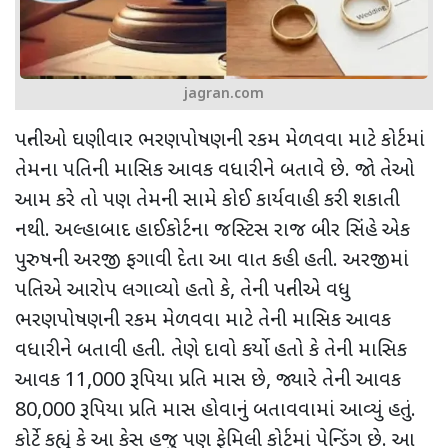
jagran.com
પત્નીઓ ઘણીવાર ભરણપોષણની રકમ મેળવવા માટે કોર્ટમાં
તેમના પતિની માસિક આવક વધારીને બતાવે છે. જો તેઓ
આમ કરે તો પણ તેમની સામે કોઈ કાર્યવાહી કરી શકાતી
નથી. અલ્હાબાદ હાઈકોર્ટના જસ્ટિસ રાજ બીર સિંહે એક
પુરુષની અરજી ફગાવી દેતા આ વાત કહી હતી. અરજીમાં
પતિએ આરોપ લગાવ્યો હતો કે
,
તેની પત્નીએ વધુ
ભરણપોષણની રકમ મેળવવા માટે તેની માસિક આવક
વધારીને બતાવી હતી. તેણે દાવો કર્યો હતો કે તેની માસિક
આવક
11,000
રૂપિયા પ્રતિ માસ છે
,
જ્યારે તેની આવક
80,000
રૂપિયા પ્રતિ માસ હોવાનું બતાવવામાં આવ્યું હતું.
કોર્ટે કહ્યું કે આ કેસ હજુ પણ ફેમિલી કોર્ટમાં પેન્ડિંગ છે. આ