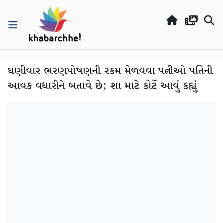
ઘણીવાર ભરણપોષણની રકમ મેળવવા પત્નીઓ પતિની
આવક વધારીને બતાવે છે; શા માટે કોર્ટે આવું કહ્યું