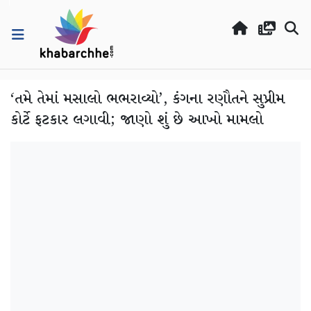
‘તમે તેમાં મસાલો ભભરાવ્યો’, કંગના રણૌતને સુપ્રીમ
કોર્ટે ફટકાર લગાવી; જાણો શું છે આખો મામલો