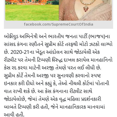
facebook.com/SupremeCourtOfIndia
બોલિવુડ અભિનેત્રી અને ભારતીય જનતા પાર્ટી (ભાજપ)ના
સાંસદ કંગના રણૌતને સુપ્રીમ કોર્ટ તરફથી મોટો ઝટકો લાગ્યો
છે.
2020-21
ના ખેડૂત આંદોલન સાથે જોડાયેલી એક
રીટ્વીટ પર તેમની ટિપ્પણી વિરુદ્ધ દાખલ કરાયેલ માનહાનિનો
કેસ રદ કરવા માટેની અરજી તેમણે પરત લઈ લીધી છે.
સુપ્રીમ કોર્ટે તેમની અરજી પર સુનાવણી કરવાનો સ્પષ્ટ
ઇનકાર કરી દીધો અને કહ્યું કે
,
તેઓ નીચલી કોર્ટમાં પોતાની
વાત રાખી શકે છે. આ કેસ કંગનાના રીટ્વીટ સાથે
જોડાયેલોછે
,
જેમાં તેમણે એક વૃદ્ધ મહિલા પ્રદર્શનકારી
બાબતે ટિપ્પણી કરી હતી
,
જેને માનહાનિકારક માનવામાં
આવી હતી.