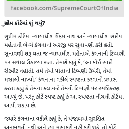
facebook.com/SupremeCourtOfIndia
સુપ્રીમ કોર્ટમાં શું થયું
?
સુપ્રીમ કોર્ટમાં
ન્યાયાધીશ વિક્રમ નાથ અને ન્યાયાધીશ સંદીપ
મહેતાની બેન્ચે કંગનાની અરજી પર સુનાવણી કરી હતી.
સુનાવણી શરૂ થતા જ ન્યાયાધીશ મહેતાએ કંગનાની ટિપ્પણી
પર સવાલ ઉઠાવ્યા હતા.
તેમણે કહ્યું કે
, ‘
આ કોઈ સાદી
રીટ્વીટ નહોતી. તમે તેમાં પોતાની ટિપ્પણી ઉમેરી
,
તેમાં
મસાલો નાખ્યો.
’
કંગનાના વકીલે સ્પષ્ટતા કરવાનો પ્રયાસ
કરતા કહ્યું કે તેમના ક્લાયન્ટે તેમની ટિપ્પણી પર સ્પષ્ટિકરણ
આપ્યું છે
,
પરંતુ કોર્ટે સ્પષ્ટ કહ્યું કે આ સ્પષ્ટતા નીચલી કોર્ટમાં
આપી શકાય છે.
જ્યારે કંગનાના વકીલે કહ્યું કે
,
તે પંજાબમાં સુરક્ષિત
અનુભવતી નથી અને ત્યાં મુસાફરી નહીં કરી શકે
,
તો કોર્ટે