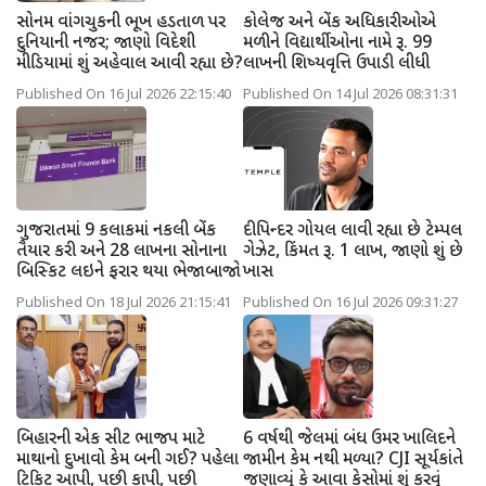
સોનમ વાંગચુકની ભૂખ હડતાળ પર
કોલેજ અને બેંક અધિકારીઓએ
દુનિયાની નજર; જાણો વિદેશી
મળીને વિદ્યાર્થીઓના નામે રૂ. 99
મીડિયામાં શું અહેવાલ આવી રહ્યા છે?
લાખની શિષ્યવૃત્તિ ઉપાડી લીધી
Published On 16 Jul 2026 22:15:40
Published On 14 Jul 2026 08:31:31
ગુજરાતમાં 9 કલાકમાં નકલી બેંક
દીપિન્દર ગોયલ લાવી રહ્યા છે ટેમ્પલ
તૈયાર કરી અને 28 લાખના સોનાના
ગેઝેટ, કિંમત રૂ. 1 લાખ, જાણો શું છે
બિસ્કિટ લઇને ફરાર થયા ભેજાબાજો
ખાસ
Published On 18 Jul 2026 21:15:41
Published On 16 Jul 2026 09:31:27
બિહારની એક સીટ ભાજપ માટે
6 વર્ષથી જેલમાં બંધ ઉમર ખાલિદને
માથાનો દુખાવો કેમ બની ગઈ? પહેલા
જામીન કેમ નથી મળ્યા? CJI સૂર્યકાંતે
ટિકિટ આપી, પછી કાપી, પછી
જણાવ્યું કે આવા કેસોમાં શું કરવું