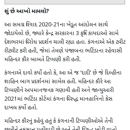
શું છે આખો મામલો
?
આ સમગ્ર વિવાદ
2020-21
ના ​​ખેડૂત આંદોલન સાથે
જોડાયેલો છે
,
જ્યારે કેન્દ્ર સરકારના 3 કૃષિ કાયદાઓ સામે
દેશભરમાં વિરોધ પ્રદર્શન ચાલી રહ્યા હતા. કંગનાએ એક ટ્વીટ
રીટ્વીટ કરી હતી
,
જેમાં તેમણે પંજાબના ભટિંડાના રહેવાસી
મહિન્દર કૌર બાબતે ટિપ્પણી કરી હતી.
કંગનાએ દાવો કર્યો હતો કે
,
આ એ જ
‘
દાદી
’
છે જે દિલ્હીના
શાહિન બાગ પ્રદર્શનમાં સામેલ હતી. મહિન્દર કૌરે આ
ટિપ્પણીને અપમાનજનક ગણાવી હતી અને જાન્યુઆરી
2021
માં ભટિંડા કોર્ટમાં કંગના વિરુદ્ધ માનહાનિનો કેસ
દાખલ કર્યો હતો.
મહિન્દર કૌરનું કહેવું હતું કે કંગનાની ટિપ્પણીઓએ તેની
છબીને નુકસાન પહોંચાડી છે અને તેની વિરુદ્ધ ખોટી વાતો