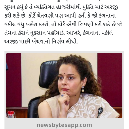
સૂચન કર્યું કે તે વ્યક્તિગત હાજરીમાંથી મુક્તિ માટે અરજી
કરી શકે છે. કોર્ટે ચેતવણી પણ આપી હતી કે જો કંગનાના
વકીલ વધુ બહેશ કરશે
,
તો કોર્ટ એવી ટિપ્પણી કરી શકે છે જે
તેમના કેસને નુકસાન પહોંચાડે. આખરે
,
કંગનાના વકીલે
અરજી પાછી ખેંચવાનો નિર્ણય લીધો.
newsbytesapp.com