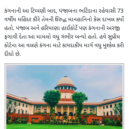
કંગનાની આ ટિપ્પણી બાદ
,
પંજાબના ભટિંડાના રહેવાસી
73
વર્ષીય મહિંદર કૌરે તેમની વિરુદ્ધ માનહાનિનો કેસ દાખલ કર્યો
હતો. પંજાબ અને હરિયાણા હાઈકોર્ટે પણ કંગનાની અરજી
ફગાવી દેતા આ મામલો વધુ ગંભીર બન્યો હતો. હવે સુપ્રીમ
કોર્ટના આ વલણે કંગના માટે કાયદાકીય માર્ગ વધુ મુશ્કેલ કરી
દીધો છે.