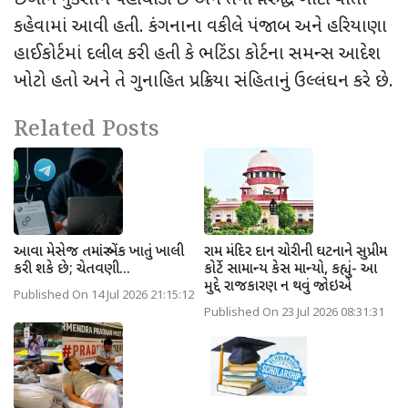
કહેવામાં આવી હતી. કંગનાના વકીલે પંજાબ અને હરિયાણા
હાઈકોર્ટમાં દલીલ કરી હતી કે ભટિંડા કોર્ટના સમન્સ આદેશ
ખોટો હતો અને તે ગુનાહિત પ્રક્રિયા સંહિતાનું ઉલ્લંઘન કરે છે.
Related Posts
આવા મેસેજ તમારું બેંક ખાતું ખાલી
રામ મંદિર દાન ચોરીની ઘટનાને સુપ્રીમ
કરી શકે છે; ચેતવણી...
કોર્ટે સામાન્ય કેસ માન્યો, કહ્યું- આ
મુદ્દે રાજકારણ ન થવું જોઇએ
Published On 14 Jul 2026 21:15:12
Published On 23 Jul 2026 08:31:31