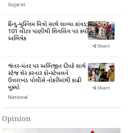
Gujarat
હિન્દુ-મુસ્લિમ મિત્રો સાથે લાવ્યા કાંવડ;
101 લીટર પાણીથી શિવલિંગ પર કર્યો
અભિષેક
Share
જંતર-મંતર પર અભિજીત દીપકે સાથે
સ્ટેજ શેર કરનાર કોન્સ્ટેબલને
ઉત્તરાખંડ પોલીસે નોકરીમાંથી કાઢી
મુક્યો
Share
National
Opinion