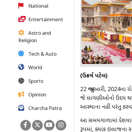
National
Entertainment
Astro and
Religion
Tech & Auto
World
(ઉત્કર્ષ પટેલ)
Sports
22 જાન્યુઆરી, 2024ના ર
Opinion
જે લાગણીઓનો ઉદય થયો હ
આસ્થાના નહીં પરંતુ કરુણ
Charcha Patra
આ સમયગાળામાં દેશવાસ
રૂપમાં, ક્યાંક ઇલાજના સ્