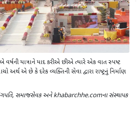
વર્ષની યાત્રાને યાદ કરીએ છીએ ત્યારે એક વાત સ્પષ્ટ
 અર્થ એ છે કે દરેક વ્યક્તિની સેવા દ્વારા રાષ્ટ્રનું નિર્માણ
ઉદ્યોગપતિ, સમાજસેવક અને khabarchhe.comના સંસ્થાપક