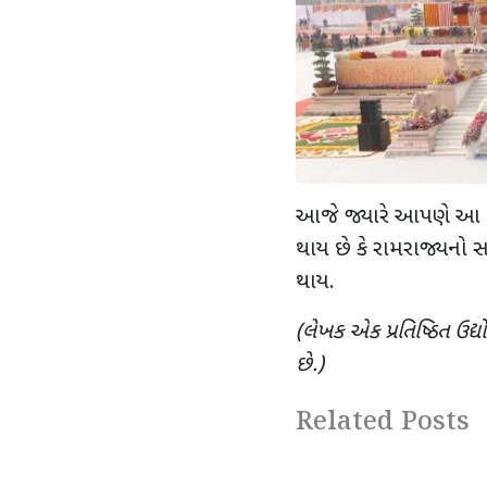
આજે જ્યારે આપણે આ બે 
થાય છે કે રામરાજ્યનો સાચો
થાય.
(લેખક એક પ્રતિષ્ઠિત 
છે.)
Related Posts