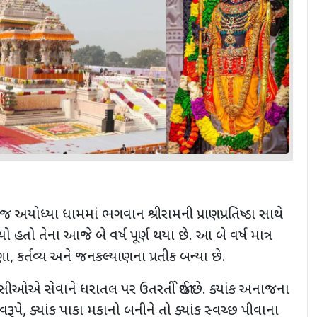
ોજ અયોધ્યા ધામમાં ભગવાન શ્રીરામની પ્રાણપ્રતિષ્ઠા સાથે
તો તેના આજે બે વર્ષ પૂર્ણ થયા છે. આ બે વર્ષ માત્ર
ા, કર્તવ્ય અને જનકલ્યાણના પ્રતીક બન્યા છે.
ીઓએ સેવાને ધરાતલ પર ઉતરતી જોઈ છે. ક્યાંક અનાજના
વરૂપે, ક્યાંક પાકા મકાનો બનીને તો ક્યાંક સ્વચ્છ પીવાના