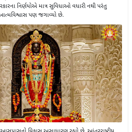
રકારના નિર્ણયોએ માત્ર સુવિધાઓ વધારી નથી પરંતુ
ત્મવિશ્વાસ પણ જગાવ્યો છે.
ી આસપાસનો વિકાસ અસાધારણ રહ્યો છે. આંતરરાષ્ટ્રીય