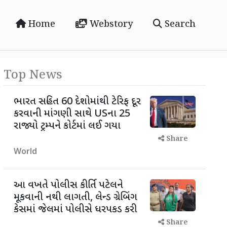
Home
Webstory
Search
Top News
ભારત સહિત 60 દેશોમાંથી ટેરિફ દૂર
કરવાની માંગણી સાથે USના 25
રાજ્યો ટ્રમ્પને કોર્ટમાં લઈ ગયા
Share
World
આ વખતે પોલીસ કીર્તિ પટેલને
મૂકવાની નથી લાગતી, લેન્ડ ગ્રેબિંગ
કેસમાં જેલમાં પોલીસે ધરપકડ કરી
Share