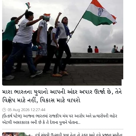
મારા ભારતના યુવાનો આપની અંદર અપાર ઊર્જા છે, તેને
વિક્ષેપ માટે નહીં, વિકાસ માટે વાપરો
05 Aug 2026 12:27:44
(ઉત્કર્ષ પટેલ) આજના ભારતમાં રાજકીય મંચ પર આરોપ અને પ્રત્યારોપની લહેર
એટલી અસરકારક બની છે કે તે દેશના યુવાને પોતાના...
હર્ષ સંઘવી ઉત્સાહી યુવા નેતા તો રહ્યા અને હવે પ્રજાના માનીતા