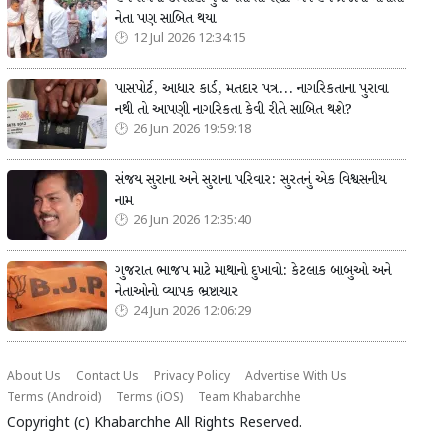
નેતા પણ સાબિત થયા
12 Jul 2026 12:34:15
પાસપોર્ટ, આધાર કાર્ડ, મતદાર પત્ર... નાગરિકતાના પુરાવા
નથી તો આપણી નાગરિકતા કેવી રીતે સાબિત થશે?
26 Jun 2026 19:59:18
સંજય સુરાના અને સુરાના પરિવાર: સુરતનું એક વિશ્વસનીય
નામ
26 Jun 2026 12:35:40
ગુજરાત ભાજપ માટે માથાનો દુખાવો: કેટલાક બાબુઓ અને
નેતાઓનો વ્યાપક ભ્રષ્ટાચાર
24 Jun 2026 12:06:29
About Us
Contact Us
Privacy Policy
Advertise With Us
Terms (Android)
Terms (iOS)
Team Khabarchhe
Copyright (c)
Khabarchhe
All Rights Reserved.