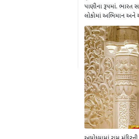
પાણીના રૂપમાં. ભારત સ
લોકોમાં અભિમાન અને આ
અયોધ્યામાં રામ મંદિરન