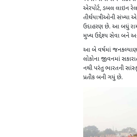
એરપોર્ટ, ડબલ લાઇન રેલ
તીર્થયાત્રીઓની સંખ્યા એ 
ઉદાહરણ છે. આ બધું રામ
મુખ્ય ઉદ્દેશ્ય સેવા બને
આ બે વર્ષમાં જનકલ્ય
લોકોના જીવનમાં સકારાત્મ
નથી પરંતુ ભારતની સાં
પ્રતીક બની ગયું છે.