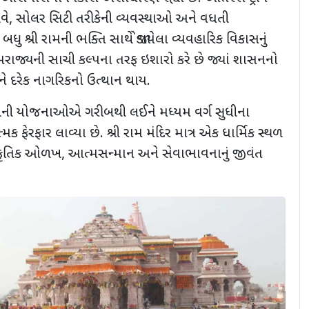
વે, સોલર સિટી તરીકેની વ્યવસ્થાઓ અને વધતી
બધુ શ્રી રામની ભક્તિ સાથે જોડાયેલા વ્યવહારિક વિકાસનું
રાજ્યની સાચી કલ્પના તરફ ઇશારો કરે છે જ્યાં શાસનનો
 અને દરેક નાગરિકનો ઉત્થાન થાય.
ાણની યોજનાઓએ ગરીબથી લઈને મધ્યમ વર્ગ સુધીના
ક ફેરફાર લાવ્યા છે. શ્રી રામ મંદિર માત્ર એક ધાર્મિક સ્થળ
સ્કૃતિક ઓળખ, આત્મસન્માન અને સેવાભાવનાનું જીવંત