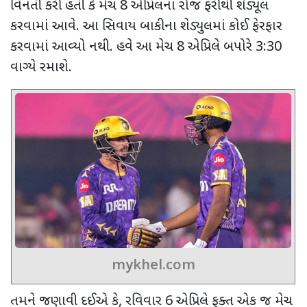
વિનંતી કરી હતી કે મેચ 8 એપ્રિલના રોજ ફરીથી શેડ્યૂલ
કરવામાં આવે. આ સિવાય બાકીના શેડ્યુલમાં કોઈ ફેરફાર
કરવામાં આવ્યો નથી. હવે આ મેચ 8 એપ્રિલે બપોરે 3:30
વાગ્યે રમાશે.
mykhel.com
તમને જણાવી દઈએ કે, રવિવાર 6 એપ્રિલે ફક્ત એક જ મેચ