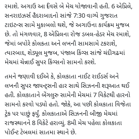
રમાશે. અગાઉ આ દિવસે બે મેચ યોજાવાની હતી. 6 એપ્રિલે,
સનરાઇઝર્સ હૈદરાબાદનો સાંજે 7:30 વાગ્યે ગુજરાત
ટાઇટન્સ સામે મુકાબલો થશે, જે અગાઉના કાર્યક્રમ મુજબ
છે. તો મંગળવાર, 8 એપ્રિલના રોજ ડબલ-હેડર મેચ રમાશે,
જેમાં બપોરે કોલકતા અને લખનૌ સામસામે ટકરાશે,
ત્યારબાદ, શેડ્યૂલ મુજબ, પંજાબ કિંગ્સ સાંજે ચંદીગઢમાં
મેચમાં ચેન્નાઈ સુપર કિંગ્સનો સામનો કરશે.
તમને જણાવી દઈએ કે, કોલકાતા નાઈટ રાઈડર્સ અને
લખનૌ સુપર જાયન્ટ્સની હાર સાથે સિઝનની શરૂઆત થઈ
હતી. કોલકાતાને બેંગલુરુ સામેની મેચમાં 7 વિકેટથી હારનો
સામનો કરવો પડ્યો હતો. જોકે, આ પછી કોલકાતા વિજેતા
ટ્રેક પર પાછું ફર્યું. કોલકાતાએ સિઝનની બીજી મેચમાં
રાજસ્થાનને 8 વિકેટે હરાવ્યું. 8મી મેચ પહેલા કોલકાતા
પોઈન્ટ ટેબલમાં સાતમા સ્થાને છે.