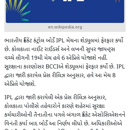
en.wikipedia.org
ભારતીય ક્રિકેટ કંટ્રોલ બોર્ડે IPL મેચના શેડ્યુલમાં ફેરફાર કર્યો
છે. કોલકાતા નાઈટ રાઈડર્સ અને લખનૌ સુપર જાયન્ટ્સ
વચ્ચે લીગની 19મી મેચ હવે 6 એપ્રિલે યોજાશે નહીં.
સુરક્ષાના કારણોસર BCCIએ શેડ્યૂલમાં ફેરફાર કર્યો છે. IPL
દ્વારા જારી કરાયેલ પ્રેસ રીલિઝ અનુસાર, હવે આ મેચ 8
એપ્રિલે યોજાશે.
IPL દ્વારા જારી કરાયેલી એક પ્રેસ રીલિઝ અનુસાર,
કોલકાતા પોલીસે તહેવારોને કારણે શહેરમાં સુરક્ષા
કર્મચારીઓની તૈનાતીના પગલે બંગાળ ક્રિકેટ એસોસિએશનને
વિનંતી કર્યા બાદ બોર્ડે આ નિર્ણય લીધો છે. અધિકારીઓએ