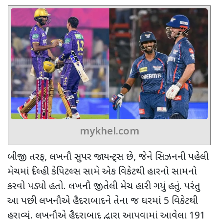
mykhel.com
બીજી તરફ, લખનૌ સુપર જાયન્ટ્સ છે, જેને સિઝનની પહેલી
મેચમાં દિલ્હી કેપિટલ્સ સામે એક વિકેટથી હારનો સામનો
કરવો પડ્યો હતો. લખનૌ જીતેલી મેચ હારી ગયું હતું. પરંતુ
આ પછી લખનૌએ હૈદરાબાદને તેના જ ઘરમાં 5 વિકેટથી
હરાવ્યું. લખનૌએ હૈદરાબાદ દ્વારા આપવામાં આવેલા 191