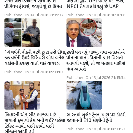
સ્ટાઇલિશ ડિઝાઇન સાથે મળશે
પણ AI દ્વારા UPI પેમેન્ટ થઈ જશે,
પ્રીમિયમ ફીચર્સ; જાણો શું છે કિંમત
NPCI તૈયાર કરી રહ્યું છે UAP
Published On 09 Jul 2026 21:15:37
Published On 10 Jul 2026 10:30:08
14 વર્ષની નોકરી પછી છુટા કરી દીધા,
ચૂંટણી પંચ નવું લાવ્યું, નવા મતદારોએ
56 વર્ષની ઉંમરે ડિલિવરી બોય બનેલા
પોતાના માતા-પિતાની SIR વિગતો
વડીલની કરુણ વાર્તા થઇ વાયરલ
આપવી પડશે, તો જ મતદાર યાદીમાં
નામ આવશે
Published On 10 Jul 2026 09:31:03
Published On 13 Jul 2026 21:15:34
બિહારની એક સીટ ભાજપ માટે
ભારતમાં બુલેટ ટ્રેનના પાટા પર દોડશે
માથાનો દુખાવો કેમ બની ગઈ? પહેલા
જાપાનની E10 શ્રેણીની ટ્રેનો
ટિકિટ આપી, પછી કાપી, પછી
Published On 18 Jul 2026 08:31:23
બીજાને આપી હવે...