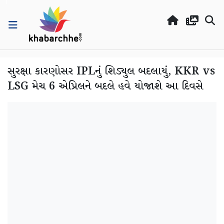
સુરક્ષા કારણોસર IPLનું શિડ્યુલ બદલાયું, KKR vs
LSG મેચ 6 એપ્રિલને બદલે હવે યોજાશે આ દિવસે