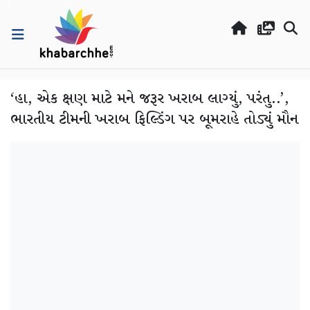
‘હા, એક ક્ષણ માટે મને જરૂર ખરાબ લાગ્યું, પરંતુ..’,
ભારતીય ટીમની ખરાબ ફિલ્ડિંગ પર બૂમરાહે તોડ્યું મૌન