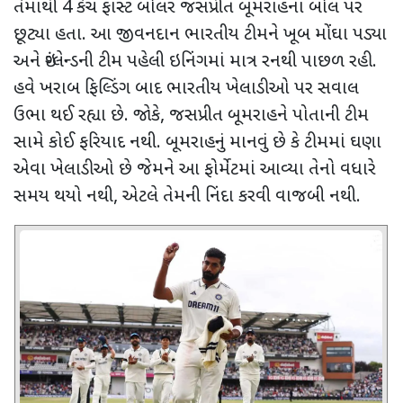
તેમાંથી 4 કેચ ફાસ્ટ બોલર જસપ્રીત બૂમરાહના બોલ પર
છૂટ્યા હતા. આ જીવનદાન ભારતીય ટીમને ખૂબ મોંઘા પડ્યા
અને ઇંગ્લેન્ડની ટીમ પહેલી ઇનિંગમાં માત્ર રનથી પાછળ રહી.
હવે ખરાબ ફિલ્ડિંગ બાદ ભારતીય ખેલાડીઓ પર સવાલ
ઉભા થઈ રહ્યા છે. જોકે
,
જસપ્રીત બૂમરાહને પોતાની ટીમ
સામે કોઈ ફરિયાદ નથી. બૂમરાહનું માનવું છે કે ટીમમાં ઘણા
એવા ખેલાડીઓ છે જેમને આ ફોર્મેટમાં આવ્યા તેનો વધારે
સમય થયો નથી
,
એટલે તેમની નિંદા કરવી વાજબી નથી.