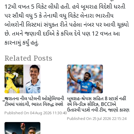
12
મી વખત 5 વિકેટ લીધી હતી. હવે બૂમરાહ વિદેશી ધરતી
પર સૌથી વધુ 5 કે તેનાથી વધુ વિકેટ લેનારા ભારતીય
બોલરોની લિસ્ટમાં સંયુક્ત રીતે પહેલા નંબર પર આવી ચૂક્યો
છે. તમને જણાવી દઈએ કે કપિલ દેવે પણ
12
વખત આ
કારનામું કર્યું હતું.
Related Posts
ગુજરાતના નીલ પટેલની ઓસ્ટ્રેલિયાની
બૂમરાહ-શ્રેયસ સહિત 8 સ્ટાર્સ નહીં
ટીમમાં પસંદગી, ભારત વિરુદ્ધ રમશે
રમે વિન્ડીઝ સીરિઝ, BCCIએ
ઉતારવી પડશે નવી ટીમ, જાણો કારણ
Published On 04 Aug 2026 11:30:40
Published On 25 Jul 2026 22:15:24