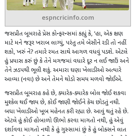
espncricinfo.com
જસપ્રીત બૂમરાહે પ્રેસ કોન્ફરન્સમાં કહ્યું કે
, ‘
હા
,
એક ક્ષણ
માટે મને જરૂર ખરાબ લાગ્યું
,
પરંતુ તમે બેસીને રડી તો નહીં
શકો
,
ખરું ને
?
તમારે રમત સાથે આગળ વધવું પડશે. એટલે
હું પ્રયાસ કરું છું કે તેને મગજમાં વધારે દૂર ન લઈ જાઉં અને
તેને ઝડપથી ભૂલી શકું. અમારા ઘણા ખેલાડીઓ અત્યારે
આવ્યા (નવા) છે અને તેમને થોડો સમય મળવો જોઈએ.
જસપ્રીત બૂમરાહ કહે છે
,
ક્યારેક-ક્યારેક બોલ જોઈ શકવા
મુશ્કેલ થઈ જાય છે
,
કોઈ જાણી જોઈને કેચ છોડતું નથી.
બધા ખેલાડીઓ ખૂબ મહેનત કરી રહ્યા છે. આવું થતું રહે છે.
એટલે હું કોઈ હોબાળો ઊભો કરવા માગતો નથી
,
હું એવું
દર્શાવવા માગતો નથી કે હું ગુસ્સામાં છું કે હું બોક્સને લાત