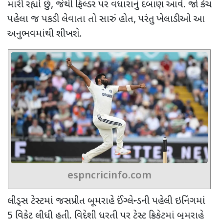
મારી રહ્યો છું
,
જેથી ફિલ્ડર પર વધારાનું દબાણ આવે. જો કેચ
પહેલા જ પકડી લેવાતા તો સારું હોત
,
પરંતુ ખેલાડીઓ આ
અનુભવમાંથી શીખશે.
espncricinfo.com
લીડ્સ ટેસ્ટમાં જસપ્રીત બૂમરાહે ઈંગ્લેન્ડની પહેલી ઇનિંગમાં
5 વિકેટ લીધી હતી. વિદેશી ધરતી પર ટેસ્ટ ક્રિકેટમાં બૂમરાહે