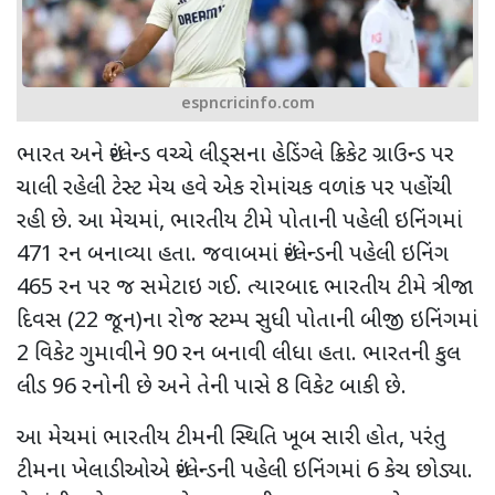
espncricinfo.com
ભારત અને ઇંગ્લેન્ડ વચ્ચે લીડ્સના હેડિંગ્લે ક્રિકેટ ગ્રાઉન્ડ પર
ચાલી રહેલી ટેસ્ટ મેચ હવે એક રોમાંચક વળાંક પર પહોંચી
રહી છે. આ મેચમાં
,
ભારતીય ટીમે પોતાની પહેલી ઇનિંગમાં
471
રન બનાવ્યા હતા. જવાબમાં
ઇંગ્લેન્ડની પહેલી ઇનિંગ
465
રન પર જ સમેટાઇ ગઈ. ત્યારબાદ ભારતીય ટીમે ત્રીજા
દિવસ (
22
જૂન)ના રોજ સ્ટમ્પ સુધી પોતાની બીજી ઇનિંગમાં
2
વિકેટ ગુમાવીને
90
રન બનાવી લીધા હતા. ભારતની કુલ
લીડ
96
રનોની છે અને તેની પાસે
8
વિકેટ બાકી છે.
આ મેચમાં ભારતીય ટીમની સ્થિતિ ખૂબ સારી હોત
,
પરંતુ
ટીમના ખેલાડીઓએ ઇંગ્લેન્ડની પહેલી ઇનિંગમાં
6
કેચ છોડ્યા.