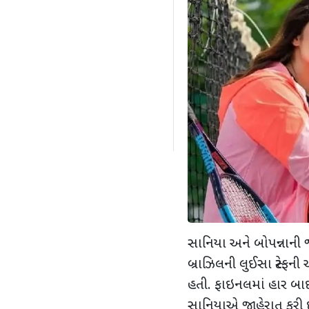
સાનિયા અને બોપન્નાની જ
બ્રાઝિલની લુઈસા સ્ટેફન
હતી. ફાઇનલમાં હાર બા
સાનિયાએ જાહેરાત કરી છે 