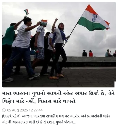
મારા ભારતના યુવાનો આપની અંદર અપાર ઊર્જા છે, તેને
વિક્ષેપ માટે નહીં, વિકાસ માટે વાપરો
05 Aug 2026 12:27:44
(ઉત્કર્ષ પટેલ) આજના ભારતમાં રાજકીય મંચ પર આરોપ અને પ્રત્યારોપની લહેર
એટલી અસરકારક બની છે કે તે દેશના યુવાને પોતાના...