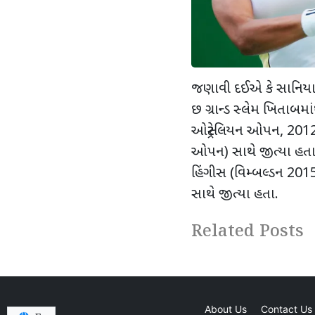
જણાવી દઈએ કે સાનિયાએ મ
છ ગ્રાન્ડ સ્લેમ ખિતાબમા
ઓસ્ટ્રેલિયન ઓપન, 2012
ઓપન) સાથે જીત્યા હતા.
હિંગીસ (વિમ્બલ્ડન 2
સાથે જીત્યા હતા.
Related Posts
About Us
Contact Us