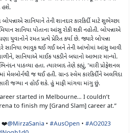
્ટ હશે.
બોપન્નાએ સાનિયાને તેની શાનદાર કારકિર્દી માટે શુભેચ્છા
મિયાન સાનિયા પોતાના આંસુ રોકી શકી નહોતી. બોપન્નાએ
ા યુવાનોને રમત પ્રત્યે પ્રેરિત કર્યા છે. જ્યારે બોપન્ના
યારે સાનિયા ભાવુક થઈ ગઈ અને તેની આંખોમાં આંસુ આવી
ભાળીને, સાનિયાએ માઈક પકડીને બધાનો આભાર માન્યો.
ંદન પાઠવ્યા હતા. ત્યારબાદ તેણે કહ્યું, 'મારી પ્રોફેશનલ
મેલબોર્નથી જ થઈ હતી. ગ્રાન્ડ સ્લેમ કારકિર્દીને અલવિદા
રી જગ્યા ન હોઈ શકે. હું માફી માંગવા માંગુ છું.
areer started in Melbourne… I couldn’t
arena to finish my [Grand Slam] career at.”
 ❤️
@MirzaSania
•
#AusOpen
•
#AO2023
E0dNogh1d0