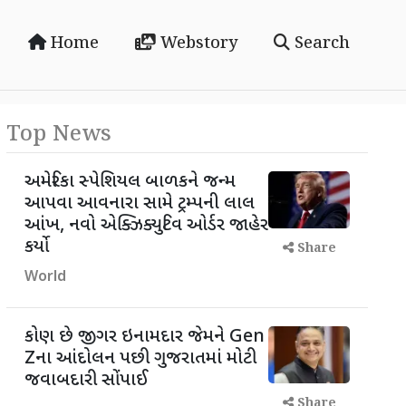
Home
Webstory
Search
Top News
અમેરિકા સ્પેશિયલ બાળકને જન્મ
આપવા આવનારા સામે ટ્રમ્પની લાલ
આંખ, નવો એક્ઝિક્યુટિવ ઓર્ડર જાહેર
કર્યો
Share
World
કોણ છે જીગર ઇનામદાર જેમને Gen
Zના આંદોલન પછી ગુજરાતમાં મોટી
જવાબદારી સોંપાઈ
Share