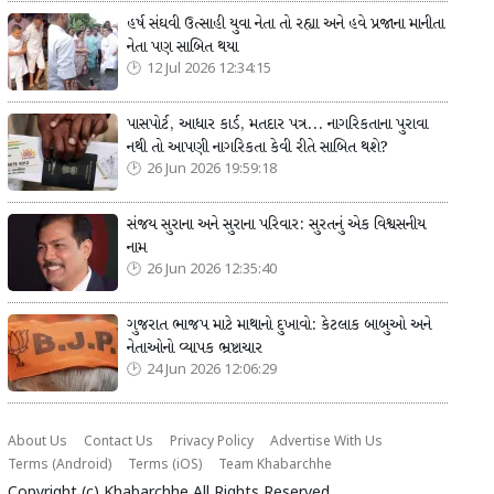
હર્ષ સંઘવી ઉત્સાહી યુવા નેતા તો રહ્યા અને હવે પ્રજાના માનીતા
નેતા પણ સાબિત થયા
12 Jul 2026 12:34:15
પાસપોર્ટ, આધાર કાર્ડ, મતદાર પત્ર... નાગરિકતાના પુરાવા
નથી તો આપણી નાગરિકતા કેવી રીતે સાબિત થશે?
26 Jun 2026 19:59:18
સંજય સુરાના અને સુરાના પરિવાર: સુરતનું એક વિશ્વસનીય
નામ
26 Jun 2026 12:35:40
ગુજરાત ભાજપ માટે માથાનો દુખાવો: કેટલાક બાબુઓ અને
નેતાઓનો વ્યાપક ભ્રષ્ટાચાર
24 Jun 2026 12:06:29
About Us
Contact Us
Privacy Policy
Advertise With Us
Terms (Android)
Terms (iOS)
Team Khabarchhe
Copyright (c)
Khabarchhe
All Rights Reserved.