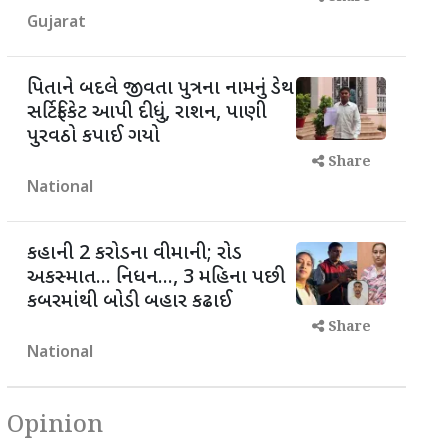
Gujarat
પિતાને બદલે જીવતા પુત્રના નામનું ડેથ
સર્ટિફિકેટ આપી દીધું, રાશન, પાણી
પુરવઠો કપાઈ ગયો
Share
National
કહાની 2 કરોડના વીમાની; રોડ
અકસ્માત... નિધન..., 3 મહિના પછી
કબરમાંથી બોડી બહાર કઢાઈ
Share
National
Opinion