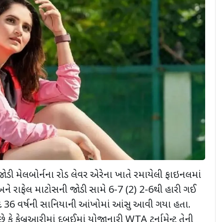
ોડી મેલબોર્નના રોડ લેવર એરેના ખાતે રમાયેલી ફાઇનલમાં
ી અને રાફેલ માટોસની જોડી સામે 6-7 (2) 2-6થી હારી ગઈ
દ 36 વર્ષની સાનિયાની આંખોમાં આંસુ આવી ગયા હતા.
કે ફેબ્રુઆરીમાં દુબઈમાં યોજાનારી WTA ટૂર્નામેન્ટ તેની