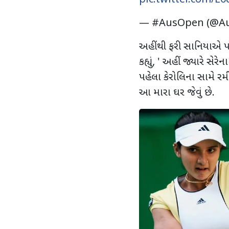
— #AusOpen (@Au
અહીંથી ફરી સાનિયાએ પ
કહ્યું, ' અહીં જ્યારે સેર
પહેલા કેરોલિના સામે રમી
આ મારા ઘર જેવું છે.