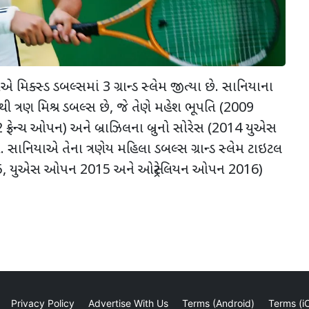
િક્સ્ડ ડબલ્સમાં 3 ગ્રાન્ડ સ્લેમ જીત્યા છે. સાનિયાના
ંથી ત્રણ મિશ્ર ડબલ્સ છે, જે તેણે મહેશ ભૂપતિ (2009
 ફ્રેન્ચ ઓપન) અને બ્રાઝિલના બ્રુનો સોરેસ (2014 યુએસ
 સાનિયાએ તેના ત્રણેય મહિલા ડબલ્સ ગ્રાન્ડ સ્લેમ ટાઇટલ
015, યુએસ ઓપન 2015 અને ઓસ્ટ્રેલિયન ઓપન 2016)
Privacy Policy
Advertise With Us
Terms (Android)
Terms (i