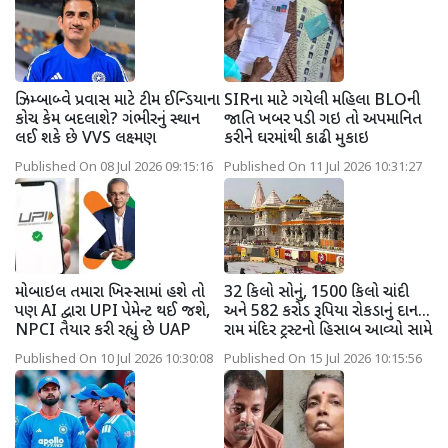
ઝિમ્બાબ્વે પ્રવાસ માટે ટીમ ઈન્ડિયાના
SIRના માટે ગયેલી મહિલા BLOની
કોચ કેમ બદલાશે? ગંભીરનું સ્થાન
જાતિ ખબર પડી ગઇ તો અપમાનિત
લઈ શકે છે VVS લક્ષ્મણ
કરીને ઘરમાંથી કાઢી મુકાઇ
Published On 08 Jul 2026 09:15:16
Published On 11 Jul 2026 10:31:27
મોબાઇલ તમારા ખિસ્સામાં હશે તો
32 કિલો સોનું, 1500 કિલો ચાંદી
પણ AI દ્વારા UPI પેમેન્ટ થઈ જશે,
અને 582 કરોડ રૂપિયા રોકડાનું દાન...
NPCI તૈયાર કરી રહ્યું છે UAP
રામ મંદિર ટ્રસ્ટનો હિસાબ આવ્યો સામે
Published On 10 Jul 2026 10:30:08
Published On 15 Jul 2026 10:15:56