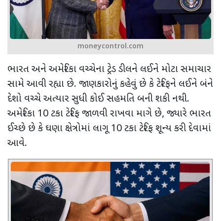
moneycontrol.com
ભારત અને અમેરિકા વચ્ચેના ટ્રેડ ડીલને લઈને મોટા સમાચાર
સામે આવી રહ્યા છે. જાણકારોનું કહેવું છે કે ટેરિફને લઈને બંને
દેશો વચ્ચે અત્યાર સુધી કોઈ સહમતિ બની શકી નથી.
અમેરિકા 10 ટકા ટેરિફ જાળવી રાખવા માગે છે
,
જ્યારે ભારત
ઈચ્છે છે કે ઘણા ક્ષેત્રોમાં લાગૂ 10 ટકા ટેરિફ શૂન્ય કરી દેવામાં
આવે.