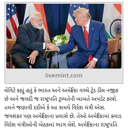
livemint.com
લેવિટે કહ્યું હતું કે ભારત અને અમેરિકા વચ્ચે ટ્રેડ ડીલ નજીક
છે અને જલદી જ રાષ્ટ્રપતિ ટ્રમ્પતેની બાબતે અપડેટ કરશે.
તમને જણાવી દઈએ કે આ સમયે વિદેશ મંત્રી એસ.
જયશંકર પણ અમેરિકાના પ્રવાસે છે. તેઓ અમેરિકામાં ક્વાડ
વિદેશ મંત્રીઓની બેઠકમાં ભાગ લેશે.
અમેરિકાના રાષ્ટ્રપતિ