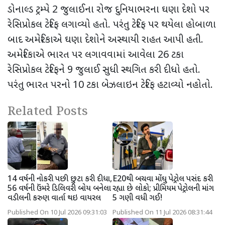
ડોનાલ્ડ ટ્રમ્પે 2 જુલાઈના રોજ દુનિયાભરના ઘણા દેશો પર
રેસિપ્રોકલ ટેરિફ લગાવ્યો હતો. પરંતુ ટેરિફ પર થયેલા હોબાળા
બાદ
અમેરિકાએ ઘણા દેશોને અસ્થાયી રાહત આપી હતી.
અમેરિકાએ ભારત પર લગાવવામાં આવેલા 26 ટકા
રેસિપ્રોકલ ટેરિફને 9 જુલાઈ સુધી સ્થગિત કરી દીધો હતો.
પરંતુ ભારત પરનો 10 ટકા બેઝલાઇન ટેરિફ હટાવ્યો નહોતો.
Related Posts
14 વર્ષની નોકરી પછી છુટા કરી દીધા,
E20થી બચવા મોંઘુ પેટ્રોલ પસંદ કરી
56 વર્ષની ઉંમરે ડિલિવરી બોય બનેલા
રહ્યા છે લોકો; પ્રીમિયમ પેટ્રોલની માંગ
વડીલની કરુણ વાર્તા થઇ વાયરલ
5 ગણી વધી ગઈ!
Published On 10 Jul 2026 09:31:03
Published On 11 Jul 2026 08:31:44