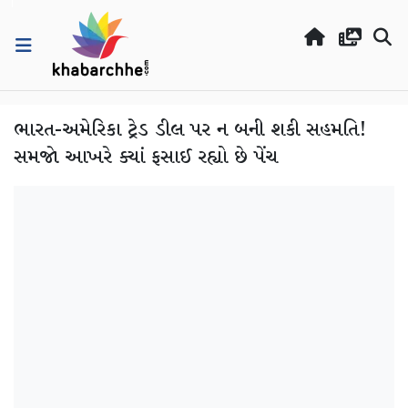
ભારત-અમેરિકા ટ્રેડ ડીલ પર ન બની શકી સહમતિ!
સમજો આખરે ક્યાં ફસાઈ રહ્યો છે પેંચ