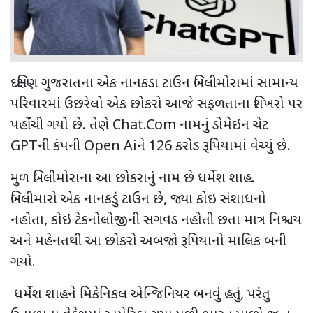
દક્ષિણ ગુજરાતના એક નાનકડા ટાઉન બિલીમોરામાં સામાન્ય
પરિવારમાં ઉછરેલો એક છોકરો આજે સફળતાના શિખરો પર
પહોંચી ગયો છે. તેણે
Chat.Com
નામનું ડોમેઇન ચેટ
GPT
ની કંપની
Open Ai
ને 126 કરોડ રૂપિયામાં વેચ્યું છે.
મુળ બિલીમોરાના આ છોકરાનું નામ છે ધર્મેશ શાહ.
બિલીમારો એક નાનકડું ટાઉન છે
,
જ્યા કોઇ સંશાધનો
નહોતા
,
કોઇ ટેકનોલોજીની સગવડ નહોતી છતા માત્ર નિશ્ચય
અને મહેનતથી આ છોકરો અબજો રૂપિયાનો માલિક બની
ગયો.
ધર્મેશ શાહને મિકેનિકલ એન્જિનિયર બનવું હતું
,
પરંતુ