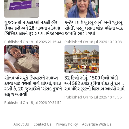
ગુજરાતમાં 9 કલાકમાં નકલી બેંક
કન્હૈયા માટે ખુશ્બૂ બાનો બની 'ખુશ્બૂ
તૈયાર કરી અને 28 લાખના સોનાના
સોની', પરંતુ લગ્નના થોડા મહિના બાદ
બિસ્કિટ લઇને ફરાર થયા ભેજાબાજો
જ પતિ ભાગી ગયો
Published On 18 Jul 2026 21:15:41
Published On 18 Jul 2026 10:30:08
સોનમ વાંગચુકે ઉપવાસને સમાપ્ત
32 કિલો સોનું, 1500 કિલો ચાંદી
કરવા માટે વચલો માર્ગ શોધ્યો, શરત
અને 582 કરોડ રૂપિયા રોકડાનું દાન...
રાખી કે, 20 જુલાઈએ 'સંસદ કૂચ'ને
રામ મંદિર ટ્રસ્ટનો હિસાબ આવ્યો સામે
સફળ બનાવો!
Published On 15 Jul 2026 10:15:56
Published On 18 Jul 2026 09:31:52
About Us
Contact Us
Privacy Policy
Advertise With Us