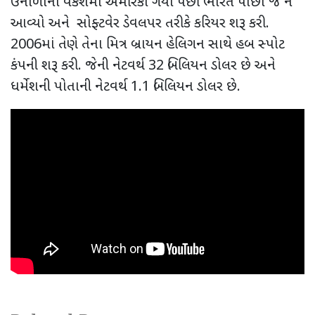
ઉનાળાના વેકેશમાં અમેરિકા ગયા પછી ભારત પાછો જ ન
આવ્યો અને સોફ્ટવેર ડેવલપર તરીકે કરિયર શરૂ કરી.
2006માં તેણે તેના મિત્ર બ્રાયન હેલિગન સાથે હબ સ્પોટ
કંપની શરૂ કરી. જેની નેટવર્થ 32 બિલિયન ડોલર છે અને
ધર્મેશની પોતાની નેટવર્થ 1.1 બિલિયન ડોલર છે.