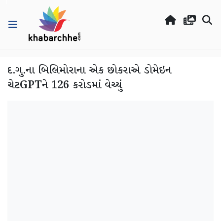
દ.ગુ.ના બિલિમોરાના એક છોકરાએ ડોમેઇન
ચેટGPTને 126 કરોડમાં વેચ્યું