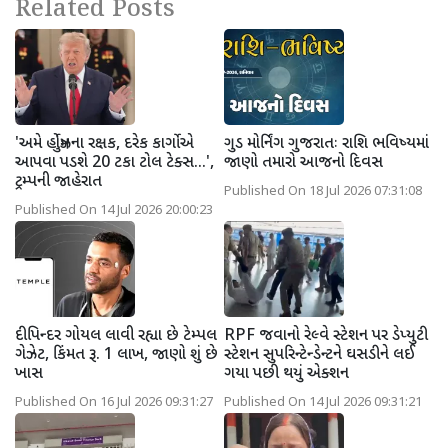
Related Posts
'અમે હોર્મુઝના રક્ષક, દરેક કાર્ગોએ
ગુડ મોર્નિંગ ગુજરાતઃ રાશિ ભવિષ્યમાં
આપવા પડશે 20 ટકા ટોલ ટેક્સ...',
જાણો તમારો આજનો દિવસ
ટ્રમ્પની જાહેરાત
Published On 18 Jul 2026 07:31:08
Published On 14 Jul 2026 20:00:23
દીપિન્દર ગોયલ લાવી રહ્યા છે ટેમ્પલ
RPF જવાનો રેલ્વે સ્ટેશન પર ડેપ્યુટી
ગેઝેટ, કિંમત રૂ. 1 લાખ, જાણો શું છે
સ્ટેશન સુપરિન્ટેન્ડેન્ટને ઘસડીને લઈ
ખાસ
ગયા પછી થયું એક્શન
Published On 16 Jul 2026 09:31:27
Published On 14 Jul 2026 09:31:21