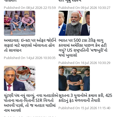
જાહેરાત
રીતે ખૂલ્યું રહસ્ય
Published On 08 Jul 2026 22:15:59
Published On 09 Jul 2026 10:30:27
અમદાવાદઃ ઇન્સ્ટા પર ઓફર જોઈને
ભારત પર 500 ટકા ટેરિફ લાગુ
સફાઇ માટે માણસો બોલાવતા હોવ
કરવામાં અમેરિકા પાછળ કેમ હટી
તો સાવધાન
ગયું? US રાષ્ટ્રપતિની 'મજબૂરી'નો
થયો ખુલાસો
Published On 14 Jul 2026 10:30:35
Published On 16 Jul 2026 10:30:29
ચૂંટણી પંચ નવું લાવ્યું, નવા મતદારોએ
સુરતના 3 યુવાનોએ કમાલ કરી, 425
પોતાના માતા-પિતાની SIR વિગતો
કરોડનું ફંડ મેળવવાની તૈયારી
આપવી પડશે, તો જ મતદાર યાદીમાં
Published On 15 Jul 2026 11:15:40
નામ આવશે