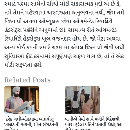
સ્માર્ટ ચશ્મા સાથેનો સૌથી મોટો સકારાત્મક મુદ્દો એ છે કે
,
તમે તેમને પહેરવામાં અસ્વસ્થતા અનુભવતા નથી
,
જેમ તમે
વિઝન પ્રો અથવા ઓક્યુલસ જેવા ઓગમેન્ટેડ રિયાલિટી
હેડસેટ્સ પહેરીને અનુભવો છો. સામાન્ય રીતે ઓગમેન્ટેડ
રિયાલિટી હેડસેટ્સ ખૂબ વજનદાર હોય છે. જો મેટા અથવા
અન્ય કોઈ કંપની સ્માર્ટ ચશ્મામાં એપલ વિઝન પ્રો જેવી બધી
સુવિધાઓ ફીટ કરવામાં સંપૂર્ણપણે સફળ થાય છે
,
તો તે એક
મોટી સફળતા હશે.
Related Posts
'દરેક ગલી-મોહલ્લામાં બતાવીશું
પત્નીએ પ્રેમી સાથે મળીને વિદેશથી
ખાલડાની કહાની, શીખ સંગઠનની
પાછા ફરેલા પતિને પતાવી દીધો; આ