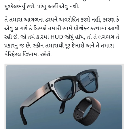
મુશ્કેલભર્યું હશે. પરંતુ અહીં એવું નથી.
તે તમારા આગળના દ્રશ્યને અવરોધિત કરશે નહીં
,
કારણ કે
એવું લાગશે કે ડિસ્પ્લે તમારી સામે પ્રોજેક્ટ કરવામાં આવી
રહી છે. જો તમે કારમાં
HUD
જોયું હોય
,
તો તે લગભગ તે
પ્રકારનું જ છે. સ્ક્રીન તમારાથી દૂર દેખાશે અને તે તમારા
પેરિફેરલ વિઝનમાં રહેશે.