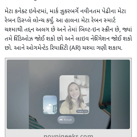
મેટા કનેક્ટ ઇવેન્ટમાં
,
માર્ક ઝુકરબર્ગે નવીનતમ પેઢીના મેટા
રેબન ડિસ્પ્લે લોન્ચ કર્યું. આ હાલના મેટા રેબન સ્માર્ટ
ચશ્માથી તદ્દન અલગ છે અને તેમાં બિલ્ટ-ઇન સ્ક્રીન છે
,
જ્યાં
તમે વિડિઓઝ જોઈ શકો છો અને લાઇવ નેવિગેશન જોઈ શકો
છો. આને ઓગમેન્ટેડ રિયાલિટી (
AR)
ચશ્મા ગણી શકાય.
noypigeeks.com