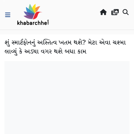
શું સ્માર્ટફોનનું અસ્તિત્વ ખતમ થશે? મેટા એવા ચશ્મા
લાવ્યું કે અડ્યા વગર થશે બધા કામ