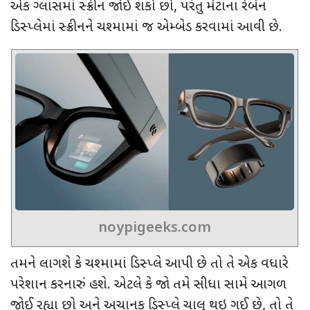
એક ગ્લાસમાં સ્ક્રીન જોઈ શકો છો
,
પરંતુ મેટાના રેબેન
ડિસ્પ્લેમાં સ્ક્રીનને ચશ્મામાં જ એમ્બેડ કરવામાં આવી છે.
noypigeeks.com
તમને લાગશે કે ચશ્મામાં ડિસ્પ્લે આપી છે તો તે એક વધારે
પરેશાન કરનારું હશે. એટલે કે જો તમે સીધા સામે આગળ
જોઈ રહ્યા છો અને અચાનક ડિસ્પ્લે ચાલુ થઇ ગઈ છે
,
તો તે