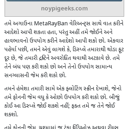
noypigeeks.com
તમે અગાઉના
MetaRayBan
વેરિઅન્ટ્સ સાથે વાત કરીને
આદેશો આપી શકતા હતા
,
પરંતુ અહીં તમે જોઈને અને
હાવભાવનો ઉપયોગ કરીને આદેશો આપી શકો છો. એકવાર
પહેર્યા પછી
,
તમને એવું લાગશે કે
,
ડિસ્પ્લે તમારાથી થોડા ફૂટ
દૂર છે
,
જે તમારી દ્રષ્ટિને અવરોધિત થવાથી અટકાવે છે. તમે
તેને બંધ પણ કરી શકો છો અને તેનો ઉપયોગ સામાન્ય
સનગ્લાસની જેમ કરી શકો છો.
તમને હંમેશા તમારી સામે એક ફ્લોટિંગ સ્ક્રીન દેખાશે
,
જેનો
તમે ફોનની જેમ વધુ કે ઓછો ઉપયોગ કરી શકો છો. બીજું
કોઈ આ ડિસ્પ્લે જોઈ શકશે નહીં
;
ફક્ત તમે જ તેને જોઈ
શકશો.
તમે ફોનની જેમ
,
ચશ્મામાં જ ટૂંકા વિડિઓઝ અથવા રીલ્સ