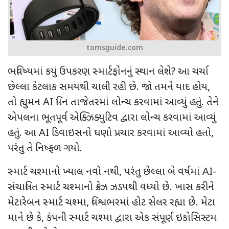
tomsguide.com
ભવિષ્યમાં કયું ઉપકરણ સ્માર્ટફોનનું સ્થાન લેશે
?
આ ચર્ચા
છેલ્લા કેટલાક સમયથી ચાલી રહી છે. જો તમને યાદ હોય
,
તો હ્યુમન
AI
પિન તાજેતરમાં લોન્ચ કરવામાં આવ્યું હતું. તેને
એપલના ભૂતપૂર્વ એક્ઝિક્યુટિવ દ્વારા લોન્ચ કરવામાં આવ્યું
હતું. આ
AI
ડિવાઇસનો ઘણો પ્રચાર કરવામાં આવ્યો હતો
,
પરંતુ તે નિષ્ફળ ગયો.
સ્માર્ટ ચશ્માનો ખ્યાલ નવો નથી
,
પરંતુ છેલ્લા બે વર્ષમાં
AI-
સંચાલિત સ્માર્ટ ચશ્માનો ક્રેઝ ઝડપથી વધ્યો છે. ખાસ કરીને
મેટારેબન સ્માર્ટ ચશ્મા
,
વિશ્વભરમાં હોટ સેલર રહ્યા છે. મેટા
માને છે કે
,
કંપની સ્માર્ટ ચશ્મા દ્વારા એક સંપૂર્ણ ઇકોસિસ્ટમ