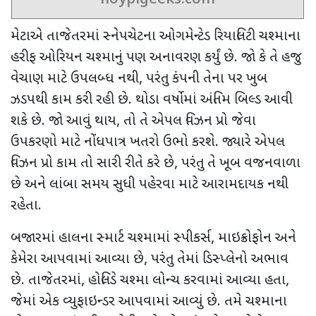
મેટાએ તાજેતરમાં સ્નેપચેટના ઓગમેન્ટેડ રિયાલિટી ચશ્માના
હરીફ ઓરિયન ચશ્માનું પણ અનાવરણ કર્યું છે. જો કે તે હજુ
વેચાણ માટે ઉપલબ્ધ નથી
,
પરંતુ કંપની તેના પર ખુબ
ઝડપથી કામ કરી રહી છે. થોડા વર્ષોમાં અંતિમ બિલ્ડ આવી
શકે છે. જો આવું થાય
,
તો તે એપલ વિઝન પ્રો જેવા
ઉપકરણો માટે નોંધપાત્ર ખતરો ઉભો કરશે. જ્યારે એપલ
વિઝન પ્રો કામ તો સારી રીતે કરે છે
,
પરંતુ તે ખૂબ વજનવાળા
છે અને લાંબા સમય સુધી પહેરવા માટે આરામદાયક નથી
રહેતા.
બજારમાં હાલના સ્માર્ટ ચશ્મામાં સ્પીકર્સ
,
માઇક્રોફોન અને
કેમેરા આપવામાં આવ્યા છે
,
પરંતુ તેમાં ડિસ્પ્લેનો અભાવ
છે. તાજેતરમાં
,
હોલિડે ચશ્મા લોન્ચ કરવામાં આવ્યા હતા
,
જેમાં એક વ્યુફાઇન્ડર આપવામાં આવ્યું છે. તમે ચશ્માના