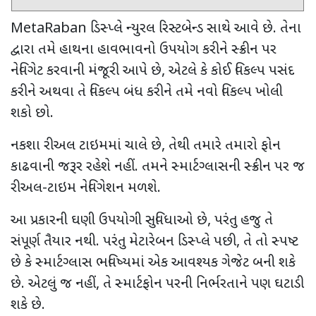
MetaRaban
ડિસ્પ્લે ન્યુરલ રિસ્ટબેન્ડ સાથે આવે છે. તેના
દ્વારા તમે હાથના હાવભાવનો ઉપયોગ કરીને સ્ક્રીન પર
નેવિગેટ કરવાની મંજૂરી આપે છે
,
એટલે કે કોઈ વિકલ્પ પસંદ
કરીને અથવા તે વિકલ્પ બંધ કરીને તમે નવો વિકલ્પ ખોલી
શકો છો.
નકશા રીઅલ ટાઇમમાં ચાલે છે
,
તેથી તમારે તમારો ફોન
કાઢવાની જરૂર રહેશે નહીં. તમને સ્માર્ટગ્લાસની સ્ક્રીન પર જ
રીઅલ-ટાઇમ નેવિગેશન મળશે.
આ પ્રકારની ઘણી ઉપયોગી સુવિધાઓ છે
,
પરંતુ હજુ તે
સંપૂર્ણ તૈયાર નથી. પરંતુ મેટારેબન ડિસ્પ્લે પછી
,
તે તો સ્પષ્ટ
છે કે સ્માર્ટગ્લાસ ભવિષ્યમાં એક આવશ્યક ગેજેટ બની શકે
છે. એટલું જ નહીં
,
તે સ્માર્ટફોન પરની નિર્ભરતાને પણ ઘટાડી
શકે છે.