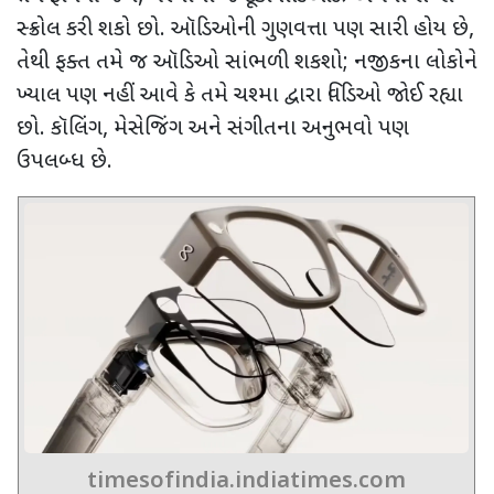
સ્ક્રોલ કરી શકો છો. ઑડિઓની ગુણવત્તા પણ સારી હોય છે
,
તેથી ફક્ત તમે જ ઑડિઓ સાંભળી શકશો
;
નજીકના લોકોને
ખ્યાલ પણ નહીં આવે કે તમે ચશ્મા દ્વારા વિડિઓ જોઈ રહ્યા
છો. કૉલિંગ
,
મેસેજિંગ અને સંગીતના અનુભવો પણ
ઉપલબ્ધ છે.
timesofindia.indiatimes.com