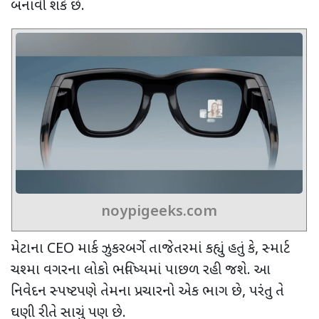
બનાવી શકે છે.
noypigeeks.com
મેટાના
CEO
માર્ક ઝુકરબર્ગે તાજેતરમાં કહ્યું હતું કે
,
સ્માર્ટ
ચશ્મા વગરના લોકો ભવિષ્યમાં પાછળ રહી જશે. આ
નિવેદન સ્પષ્ટપણે તેમના પ્રચારનો એક ભાગ છે
,
પરંતુ તે
ઘણી રીતે સાચું પણ છે.