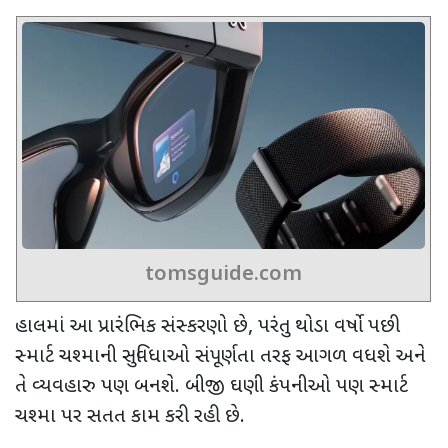
tomsguide.com
હાલમાં આ પ્રારંભિક સંસ્કરણો છે
,
પરંતુ થોડા વર્ષો પછી
સ્માર્ટ ચશ્માની સુવિધાઓ સંપૂર્ણતા તરફ આગળ વધશે અને
તે વ્યવહારુ પણ બનશે. બીજી ઘણી કંપનીઓ પણ સ્માર્ટ
ચશ્મા પર સતત કામ કરી રહી છે.