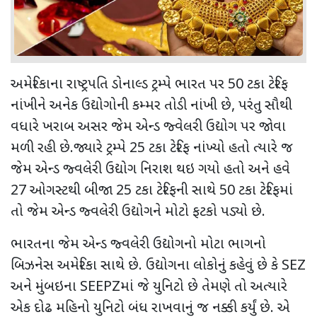
અમેરિકાના રાષ્ટ્રપતિ ડોનાલ્ડ ટ્રમ્પે ભારત પર
50
ટકા ટેરિફ
નાંખીને અનેક ઉદ્યોગોની કમ્મર તોડી નાંખી છે
,
પરંતુ સૌથી
વધારે ખરાબ અસર જેમ એન્ડ જ્વેલરી ઉદ્યોગ પર જોવા
મળી રહી છે.જ્યારે ટ્રમ્પે
25
ટકા ટેરિફ નાંખ્યો હતો ત્યારે જ
જેમ એન્ડ જ્વલેરી ઉદ્યોગ નિરાશ થઇ ગયો હતો અને હવે
27
ઓગસ્ટથી બીજા
25
ટકા ટેરિફની સાથે
50
ટકા ટેરિફમાં
તો જેમ એન્ડ જ્વલેરી ઉદ્યોગને મોટો ફટકો પડ્યો છે.
ભારતના જેમ એન્ડ જ્વલેરી ઉદ્યોગનો મોટા ભાગનો
બિઝનેસ અમેરિકા સાથે છે. ઉદ્યોગના લોકોનું કહેવું છે કે
SEZ
અને મુંબઇના
SEEPZ
માં જે યુનિટો છે તેમણે તો અત્યારે
એક દોઢ મહિનો યુનિટો બંધ રાખવાનું જ નક્કી કર્યું છે. એ