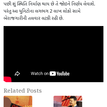
પછી શું સ્થિતિ નિર્માણ થાય છે તે જોઇને નિર્ણય લેવાશે.
પરંતુ આ યુનિટોના લગભગ
2
લાખ લોકો સામે
બેરાજગારીની તલવાર લટકી રહી છે.
Related Posts