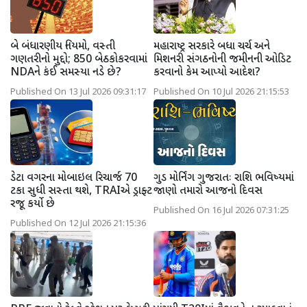
બે બંધારણીય નિયમો, વસ્તી
મહારાષ્ટ્ર સરકારે બધા ચર્ચ અને
ગણતરીનો મુદ્દો; 850 બેઠકોકરવામાં
મિશનરી સંગઠનોની જમીનની ઓડિટ
NDAને કંઈ સમસ્યા નડે છે?
કરવાનો કેમ આપ્યો આદેશ?
Published On 13 Jul 2026 09:31:17
Published On 10 Jul 2026 21:15:53
ડેટા વગરના મોબાઇલ રિચાર્જ 70
ગુડ મોર્નિંગ ગુજરાતઃ રાશિ ભવિષ્યમાં
ટકા સુધી સસ્તા થશે, TRAIએ ડ્રાફ્ટ
જાણો તમારો આજનો દિવસ
રજૂ કર્યો છે
Published On 16 Jul 2026 07:31:25
Published On 12 Jul 2026 21:15:36