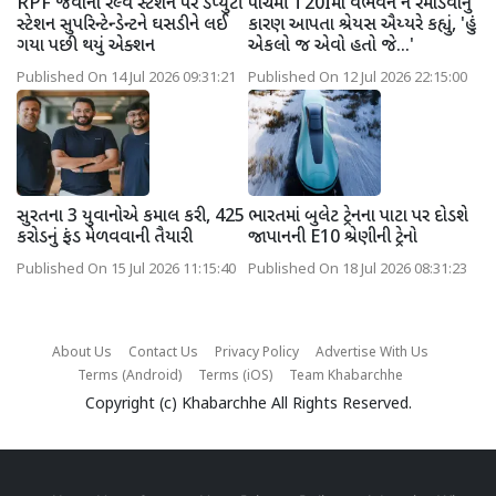
RPF જવાનો રેલ્વે સ્ટેશન પર ડેપ્યુટી
પાંચમી T20Iમાં વૈભવને ન રમાડવાનું
સ્ટેશન સુપરિન્ટેન્ડેન્ટને ઘસડીને લઈ
કારણ આપતા શ્રેયસ ઐય્યરે કહ્યું, 'હું
ગયા પછી થયું એક્શન
એકલો જ એવો હતો જે...'
Published On 14 Jul 2026 09:31:21
Published On 12 Jul 2026 22:15:00
સુરતના 3 યુવાનોએ કમાલ કરી, 425
ભારતમાં બુલેટ ટ્રેનના પાટા પર દોડશે
કરોડનું ફંડ મેળવવાની તૈયારી
જાપાનની E10 શ્રેણીની ટ્રેનો
Published On 15 Jul 2026 11:15:40
Published On 18 Jul 2026 08:31:23
About Us
Contact Us
Privacy Policy
Advertise With Us
Terms (Android)
Terms (iOS)
Team Khabarchhe
Copyright (c)
Khabarchhe
All Rights Reserved.