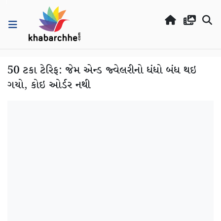
50 ટકા ટેરિફ: જેમ એન્ડ જ્વેલરીનો ધંધો બંધ થઇ
ગયો, કોઇ ઓર્ડર નથી