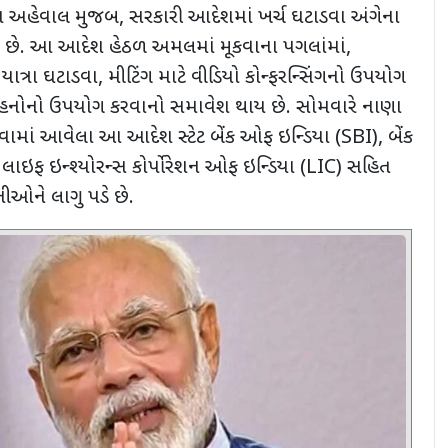
ા અહેવાલ મુજબ
,
સરકારી આદેશમાં ખર્ચ ઘટાડવા અંગેના
 છે. આ આદેશ હેઠળ અમલમાં મૂકવાના પગલાંમાં
,
યાત્રા ઘટાડવા
,
મીટિંગ માટે વીડિયો કોન્ફરન્સિંગનો ઉપયોગ
 વાહનોનો ઉપયોગ કરવાનો સમાવેશ થાય છે. સોમવારે નાણા
ાડવામાં આવેલા આ આદેશ સ્ટેટ બેંક ઓફ ઇન્ડિયા (
SBI),
બેંક
લાઇફ ઇન્શ્યોરન્સ કોર્પોરેશન ઓફ ઇન્ડિયા (
LIC)
સહિત
ીઓને લાગુ પડે છે.