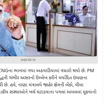
aajtak.in
CNG
ના ભાવમાં ગયા અઠવાડિયામાં વધારો થયો છે.
PM
્વ યુદ્ધની ગંભીર અસરનો ઉલ્લેખ કરીને મર્યાદિત ઇંધણના
 છે. હવે
,
નાણા મંત્રાલયે જાહેર ક્ષેત્રની બેંકો
,
વીમા
કીય સંસ્થાઓને ખર્ચ ઘટાડવાના પગલાં અમલમાં મૂકવાનો