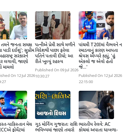
 તમને જનતા સમક્ષ
પત્નીએ પ્રેમી સાથે મળીને
પાંચમી T20Iમાં વૈભવને ન
ા પાડી દઈશું'; સુપ્રીમ
વિદેશથી પાછા ફરેલા
રમાડવાનું કારણ આપતા
ે મહારાષ્ટ્ર સરકારને
પતિને પતાવી દીધો; આ
શ્રેયસ ઐય્યરે કહ્યું, 'હું
ાર લગાવી, જાણો
રીતે ખૂલ્યું રહસ્ય
એકલો જ એવો હતો
 મામલો
જે...'
Published On 09 Jul 2026
ished On 12 Jul 2026
Published On 12 Jul 2026
10:30:27
9:27
22:15:00
ભારત-પાકિસ્તાન મેચ
ગુડ મોર્નિંગ ગુજરાતઃ રાશિ
ભારતીય રેલવે: AC
ICCએ ફોર્મેટમાં
ભવિષ્યમાં જાણો તમારો
કોચમાં અપાતા ધાબળા-