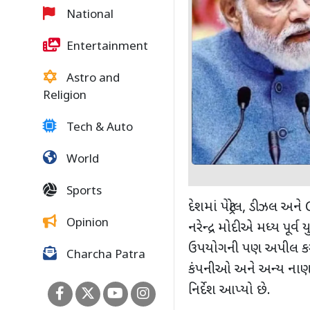
National
Entertainment
Astro and
Religion
Tech & Auto
World
Sports
દેશમાં પેટ્રોલ
,
ડીઝલ અને
Opinion
નરેન્દ્ર મોદીએ મધ્ય પૂર
ઉપયોગની પણ અપીલ કરી
Charcha Patra
કંપનીઓ અને અન્ય નાણા
નિર્દેશ આપ્યો છે.