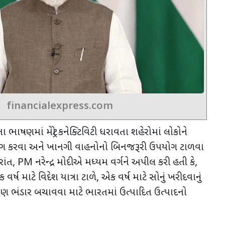
financialexpress.com
ના ભાષણમાં મેટ્રો કનેક્ટિવિટી ધરાવતા શહેરોમાં લોકોને
ગ કરવા અને ખાનગી વાહનોનો બિનજરૂરી ઉપયોગ ટાળવા
ાંત
, PM
નરેન્દ્ર મોદીએ મધ્યમ વર્ગને અપીલ કરી હતી કે
,
ષ માટે વિદેશ યાત્રા ટાળે
,
એક વર્ષ માટે સોનું ખરીદવાનું
ામણ ભંડાર બચાવવા માટે ભારતમાં ઉત્પાદિત ઉત્પાદનો