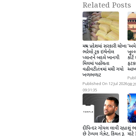
Related Posts
મધ્ય પ્રદેશમાં સરકારી ચોખા
'અમે
ભરેલો ટ્રક ઇથેનોલ
ખુલ્લ
પ્લાન્ટને બદલે ખાનગી
કોર્ટ
મિલમાં પહોંચતા
ફટક
વહીવટીતંત્રમાં મચી ગયો
આખો
ખળભળાટ
Publ
Published On 12 Jul 2026
08:2
09:31:35
દીપિન્દર ગોયલ લાવી રહ્યા
શું 
છે ટેમ્પલ ગેઝેટ, કિંમત રૂ.
માટે 