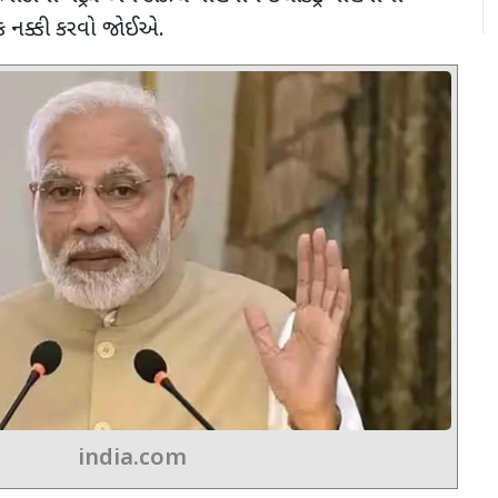
ાંક નક્કી કરવો જોઈએ.
india.com