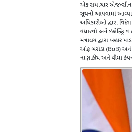
એક સમાચાર એજન્સીન
સૂચનો આપવામાં આવ્યા
અધિકારીઓ દ્વારા વિદેશ 
વધારવો અને ઇલેક્ટ્રિક
મંત્રાલય દ્વારા બહાર પ
ઓફ બરોડા (
BoB)
અને 
નાણાકીય અને વીમા કંપન