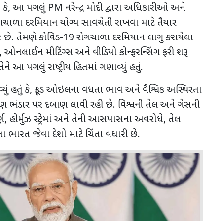
કે
,
આ પગલું
PM
નરેન્દ્ર મોદી દ્વારા અધિકારીઓ અને
ચાળા દરમિયાન યોગ્ય સાવચેતી રાખવા માટે તૈયાર
છે. તેમણે કોવિડ-
19
રોગચાળા દરમિયાન લાગુ કરાયેલા
,
ઓનલાઈન મીટિંગ્સ અને વીડિયો કોન્ફરન્સિંગ ફરી શરૂ
ેને આ પગલું રાષ્ટ્રીય હિતમાં ગણાવ્યું હતું.
ું હતું કે
,
ક્રૂડ ઓઇલના વધતા ભાવ અને વૈશ્વિક અસ્થિરતા
મણ ભંડાર પર દબાણ લાવી રહી છે. વિશ્વની તેલ અને ગેસની
્ણ
,
હોર્મુઝ સ્ટ્રેટમાં અને તેની આસપાસના અવરોધે
,
તેલ
ારત જેવા દેશો માટે ચિંતા વધારી છે.