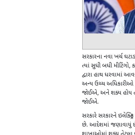
સરકારના નવા ખર્ચ ઘટાડ
ત્યાં સુધી બધી મીટિંગો
,
ક
દ્વારા હાથ ધરવામાં 
અન્ય ઉચ્ચ અધિકારીઓ દ્વા
જોઈએ
,
અને શક્ય હોય ત્
જોઈએ.
સરકારે સરકારને ઇલેક્ટ્
છે. આદેશમાં જણાવાયું છ
શાખાઓમાં શક્ય તેટલા ભાડ