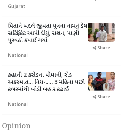
Gujarat
પિતાને બદલે જીવતા પુત્રના નામનું ડેથ
સર્ટિફિકેટ આપી દીધું, રાશન, પાણી
પુરવઠો કપાઈ ગયો
Share
National
કહાની 2 કરોડના વીમાની; રોડ
અકસ્માત... નિધન..., 3 મહિના પછી
કબરમાંથી બોડી બહાર કઢાઈ
Share
National
Opinion