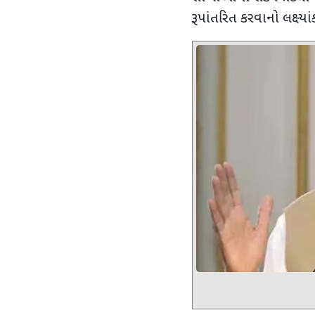
રૂપાંતરિત કરવાનો લક્ષ્ય