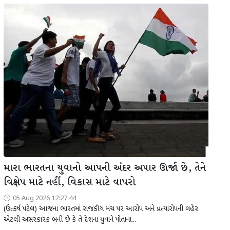
મારા ભારતના યુવાનો આપની અંદર અપાર ઊર્જા છે, તેને
વિક્ષેપ માટે નહીં, વિકાસ માટે વાપરો
05 Aug 2026 12:27:44
(ઉત્કર્ષ પટેલ) આજના ભારતમાં રાજકીય મંચ પર આરોપ અને પ્રત્યારોપની લહેર
એટલી અસરકારક બની છે કે તે દેશના યુવાને પોતાના...