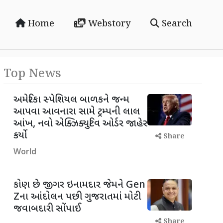
Home
Webstory
Search
Top News
અમેરિકા સ્પેશિયલ બાળકને જન્મ
આપવા આવનારા સામે ટ્રમ્પની લાલ
આંખ, નવો એક્ઝિક્યુટિવ ઓર્ડર જાહેર
કર્યો
Share
World
કોણ છે જીગર ઇનામદાર જેમને Gen
Zના આંદોલન પછી ગુજરાતમાં મોટી
જવાબદારી સોંપાઈ
Share