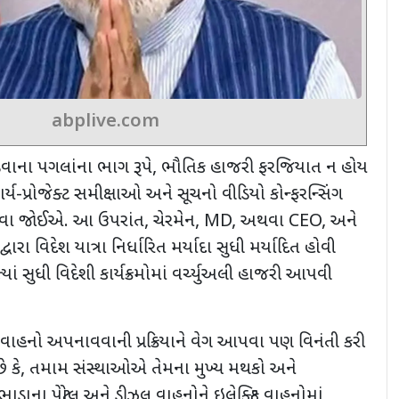
abplive.com
વાના પગલાંના ભાગ રૂપે
,
ભૌતિક હાજરી ફરજિયાત ન હોય
ાર્ય-પ્રોજેક્ટ સમીક્ષાઓ અને સૂચનો વીડિયો કોન્ફરન્સિંગ
આવવા જોઈએ. આ ઉપરાંત
,
ચેરમેન
, MD,
અથવા
CEO,
અને
રા વિદેશ યાત્રા નિર્ધારિત મર્યાદા સુધી મર્યાદિત હોવી
યાં સુધી વિદેશી કાર્યક્રમોમાં વર્ચ્યુઅલી હાજરી આપવી
રિક વાહનો અપનાવવાની પ્રક્રિયાને વેગ આપવા પણ વિનંતી કરી
ે કે
,
તમામ સંસ્થાઓએ તેમના મુખ્ય મથકો અને
ાના પેટ્રોલ અને ડીઝલ વાહનોને ઇલેક્ટ્રિક વાહનોમાં