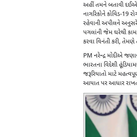
અહીં તમને બતાવી દઈએ 
નાગરિકોને કોવિડ-
19
રોગ
રહેવાની અપીલને અનુસરે 
પગલાંની જેમ ઘરેથી કામ
કરવા વિનંતી કરી
,
તેમણે ત
PM
નરેન્દ્ર મોદીએ જણાવ્ય
ભારતના વિદેશી હૂંડિયા
જરૂરિયાતો માટે મહત્વપૂર
આયાત પર આધાર રાખતા ભ