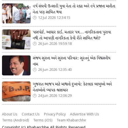
હર્ષ સંઘવી ઉત્સાહી યુવા નેતા તો રહ્યા અને હવે પ્રજાના માનીતા
નેતા પણ સાબિત થયા
12 Jul 2026 12:34:15
પાસપોર્ટ, આધાર કાર્ડ, મતદાર પત્ર... નાગરિકતાના પુરાવા
નથી તો આપણી નાગરિકતા કેવી રીતે સાબિત થશે?
26 Jun 2026 19:59:18
સંજય સુરાના અને સુરાના પરિવાર: સુરતનું એક વિશ્વસનીય
નામ
26 Jun 2026 12:35:40
ગુજરાત ભાજપ માટે માથાનો દુખાવો: કેટલાક બાબુઓ અને
નેતાઓનો વ્યાપક ભ્રષ્ટાચાર
24 Jun 2026 12:06:29
About Us
Contact Us
Privacy Policy
Advertise With Us
Terms (Android)
Terms (iOS)
Team Khabarchhe
Copyright (c)
Khabarchhe
All Rights Reserved.