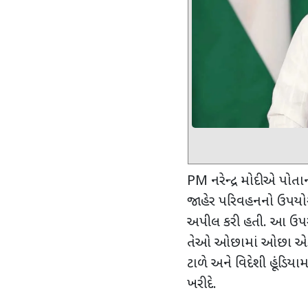
PM
નરેન્દ્ર મોદીએ પોતા
જાહેર પરિવહનનો ઉપયો
અપીલ કરી હતી. આ ઉપર
તેઓ ઓછામાં ઓછા એક વર્
ટાળે અને વિદેશી હૂંડિય
ખરીદે.