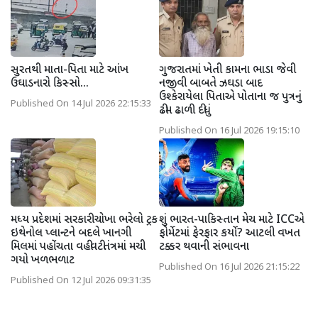
સુરતથી માતા-પિતા માટે આંખ
ગુજરાતમાં ખેતી કામના ભાડા જેવી
ઉઘાડનારો કિસ્સો...
નજીવી બાબતે ઝઘડા બાદ
ઉશ્કેરાયેલા પિતાએ પોતાના જ પુત્રનું
Published On 14 Jul 2026 22:15:33
ઢીમ ઢાળી દીધું
Published On 16 Jul 2026 19:15:10
મધ્ય પ્રદેશમાં સરકારી ચોખા ભરેલો ટ્રક
શું ભારત-પાકિસ્તાન મેચ માટે ICCએ
ઇથેનોલ પ્લાન્ટને બદલે ખાનગી
ફોર્મેટમાં ફેરફાર કર્યો? આટલી વખત
મિલમાં પહોંચતા વહીવટીતંત્રમાં મચી
ટક્કર થવાની સંભાવના
ગયો ખળભળાટ
Published On 16 Jul 2026 21:15:22
Published On 12 Jul 2026 09:31:35