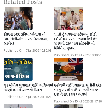
Related Posts
ટીચરના 500 રૂપિયા ખોવાયા તો
‘…તો હું પગરખા પહેરવાનું છોડી
વિદ્યાર્થિનીઓના કપડા ઉતારાવ્યા,
દઈશ’ મંચ પર ભાજપના MLAના
સસ્પેન્ડ
શપથથી CM પણ ક્ષોભનીયની
સ્થિતિમાં મુકાયા
Published On 17 Jul 2026 10:30:08
Published On 12 Jul 2026 10:30:51
ગુડ મોર્નિંગ ગુજરાતઃ રાશિ ભવિષ્યમાં
સ્કોચથી લઈને ચોકલેટ સુધીની દરેક
જાણો તમારો આજનો દિવસ
વસ્તુ સસ્તી થશે! આજથી ભારત-
UK વેપાર કરાર અમલમાં
Published On 15 Jul 2026 07:31:21
Published On 15 Jul 2026 23:17:20