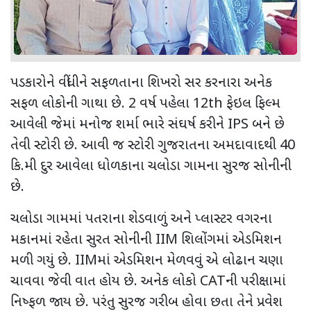
પડકારોને વીંધીને સફળતાના શિખરો સર કરનારા અનેક
સફળ લોકોની ગાથા છે. 2 વર્ષ પહેલા 12
th
ફેઇલ ફિલ્મ
આવેલી જેમાં મનોજ શર્મા ભારે સંઘર્ષ કરીને
IPS
બને છે
તેવી સ્ટોરી છે. આવી જ સ્ટોરી ગુજરાતના અમદાવાદથી 40
કિ.મી દુર આવેલા ધોળકાના ચલોડા ગામના સુરજ સોનીની
છે.
ચલોડા ગામમાં પતરાના શેડવાળું અને પ્લાસ્ટર વગરના
મકાનમાં રહેતા સુરત સોનીની
IIM
શિલોંગમાં એડમિશન
મળી ગયું છે.
IIM
માં એડમિશન મેળવવું એ લોઢાન ચણા
ચાવવા જેવી વાત હોય છે. અનેક લોકો
CAT
ની પરીક્ષામાં
નિષ્ફળ જાય છે. પરંતુ સુરજ ગરીબ હોવા છતા તેને પ્રવેશ