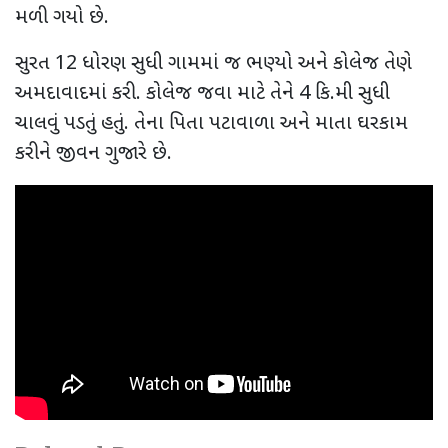
મળી ગયો છે.
સુરત 12 ધોરણ સુધી ગામમાં જ ભણ્યો અને કોલેજ તેણે
અમદાવાદમાં કરી. કોલેજ જવા માટે તેને 4 કિ.મી સુધી
ચાલવું પડતું હતું. તેના પિતા પટાવાળા અને માતા ઘરકામ
કરીને જીવન ગુજારે છે.