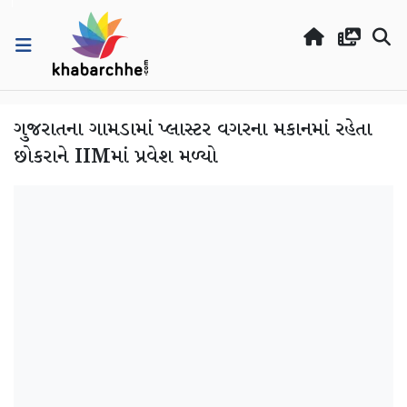
ગુજરાતના ગામડામાં પ્લાસ્ટર વગરના મકાનમાં રહેતા
છોકરાને IIMમાં પ્રવેશ મળ્યો