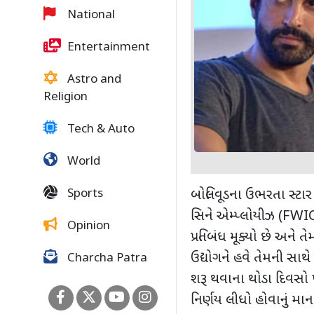
National
Entertainment
Astro and
Religion
Tech & Auto
World
Sports
બોલિવૂડના ઉભરતા સ્ટાર 
સિને એમ્પ્લોયીઝ (
FWIC
Opinion
પ્રતિબંધ મૂક્યો છે અને 
ઉદ્યોગને હવે તેમની સાથે
Charcha Patra
શરૂ થવાના થોડા દિવસો
નિર્ણય લીધો હોવાનું મા