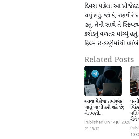
દિવસ પહેલા આ પ્રોજેક્ટ
થયું હતું. જો કે
,
રણવીરે દા
હતું. તેની સાથે તે સ્ક્
કરોડનું વળતર માંગ્યું હતું
ફિલ્મ ઇન્ડસ્ટ્રીમાંથી પ્ર
Related Posts
આવા મેસેજ તમારું બેંક
પત્ની
ખાતું ખાલી કરી શકે છે;
વિદે
ચેતવણી...
પતિન
રીતે 
Published On 14 Jul 2026
Publ
21:15:12
10:3