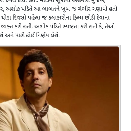
 દખલ દીધી હતી. મીડિયા સૂત્રોના અહેવાલ મુજબ
,
ાર
,
અશોક પંડિતે આ બાબતને ખૂબ જ ગંભીર ગણાવી હતી
ા થોડા દિવસો પહેલા જ કલાકારોના ફિલ્મ છોડી દેવાના
યક્ત કરી હતી. અશોક પંડિતે સ્પષ્ટતા કરી હતી કે
,
તેઓ
 અને પછી કોઈ નિર્ણય લેશે.