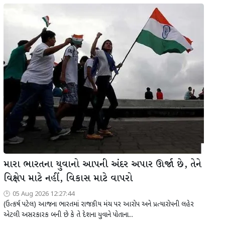
મારા ભારતના યુવાનો આપની અંદર અપાર ઊર્જા છે, તેને
વિક્ષેપ માટે નહીં, વિકાસ માટે વાપરો
05 Aug 2026 12:27:44
(ઉત્કર્ષ પટેલ) આજના ભારતમાં રાજકીય મંચ પર આરોપ અને પ્રત્યારોપની લહેર
એટલી અસરકારક બની છે કે તે દેશના યુવાને પોતાના...