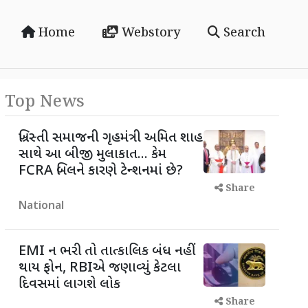
Home
Webstory
Search
Top News
ખ્રિસ્તી સમાજની ગૃહમંત્રી અમિત શાહ
સાથે આ બીજી મુલાકાત... કેમ
FCRA બિલને કારણે ટેન્શનમાં છે?
Share
National
EMI ન ભરી તો તાત્કાલિક બંધ નહીં
થાય ફોન, RBIએ જણાવ્યું કેટલા
દિવસમાં લાગશે લોક
Share