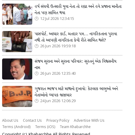
હર્ષ સંઘવી ઉત્સાહી યુવા નેતા તો રહ્યા અને હવે પ્રજાના માનીતા
નેતા પણ સાબિત થયા
12 Jul 2026 12:34:15
પાસપોર્ટ, આધાર કાર્ડ, મતદાર પત્ર... નાગરિકતાના પુરાવા
નથી તો આપણી નાગરિકતા કેવી રીતે સાબિત થશે?
26 Jun 2026 19:59:18
સંજય સુરાના અને સુરાના પરિવાર: સુરતનું એક વિશ્વસનીય
નામ
26 Jun 2026 12:35:40
ગુજરાત ભાજપ માટે માથાનો દુખાવો: કેટલાક બાબુઓ અને
નેતાઓનો વ્યાપક ભ્રષ્ટાચાર
24 Jun 2026 12:06:29
About Us
Contact Us
Privacy Policy
Advertise With Us
Terms (Android)
Terms (iOS)
Team Khabarchhe
Copyright (c)
Khabarchhe
All Rights Reserved.