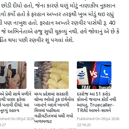
 છોડી દીધો હતો
,
જેના કારણે ઘણું મોટું નાણાકીય નુકસાન
વો કર્યો હતો કે ફરહાન અખ્તર તરફથી ખુબ મોડું થઇ રહ્યું
રિપ્ટથી પણ નાખુશ હતો. ફરહાન અખ્તરે રણવીર પાસેથી રૂ.
40
,
જે અભિનેતાએ હજુ સુધી ચૂકવ્યું નથી. હવે જોવાનું એ છે કે
તિબંધિત થયા પછી રણવીર શું પગલાં લેશે.
એ પ્રેમી સાથે મળીને
મધ્ય પ્રદેશમાં સરકારી
દરરોજ આ 51 કરોડ
શથી પાછા ફરેલા
ચોખા ભરેલો ટ્રક ઇથેનોલ
કોલનો જવાબ કોઈ નથી
ે પતાવી દીધો; આ
પ્લાન્ટને બદલે ખાનગી
આપતું, Truecaller-
ખૂલ્યું રહસ્ય
મિલમાં પહોંચતા
TRAI આમને-સામને
વહીવટીતંત્રમાં મચી ગયો
ished On 09 Jul 2026
Published On 09 Jul 2026
ખળભળાટ
0:27
22:16:23