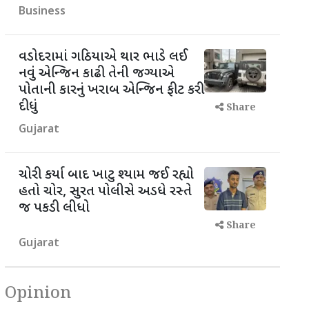
Business
વડોદરામાં ગઠિયાએ થાર ભાડે લઈ
નવું એન્જિન કાઢી તેની જગ્યાએ
પોતાની કારનું ખરાબ એન્જિન ફીટ કરી
દીધું
Share
Gujarat
ચોરી કર્યા બાદ ખાટુ શ્યામ જઈ રહ્યો
હતો ચોર, સુરત પોલીસે અડધે રસ્તે
જ પકડી લીધો
Share
Gujarat
Opinion