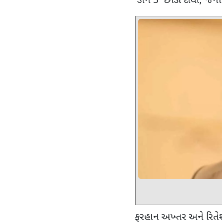
'
ડોન
3'
છોડી દીધી
,
જેના
ફરહાન અખ્તર અને રિતેશ 