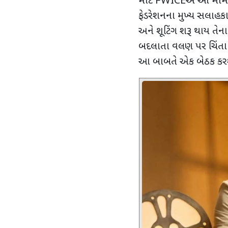
માટે
FWICE
એ આ મામલે
ફેડરેશનના મુખ્ય સલાહક
અને શૂટિંગ શરૂ થાય તેન
બદલાતા વલણ પર ચિંતા વ્
આ બાબતે એક બેઠક કરશે