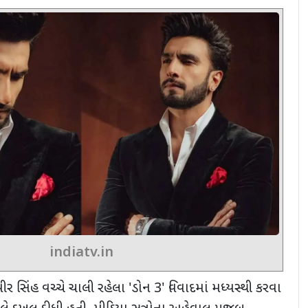
indiatv.in
ર સિંહ વચ્ચે ચાલી રહેલા
'
ડોન
3'
વિવાદમાં મધ્યસ્થી કરવા