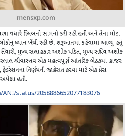
mensxp.com
ણા વધારે વિલંબનો સામનો કરી રહી હતી અને તેના મોટા
લોકોનું ધ્યાન ખેંચી રહી છે
,
શરૂઆતમાં કહેવામાં આવ્યું હતું
N
તિવારી
,
મુખ્ય સલાહકાર અશોક પંડિત
,
મુખ્ય સચિવ અશોક
્વરલાલ શ્રીવાસ્તવ એક મહત્વપૂર્ણ આંતરિક બેઠકમાં હાજર
,
ફેડરેશનના નિર્ણયની જાહેરાત કરવા માટે એક પ્રેસ
અપેક્ષા હતી.
om/ANI/status/2058886652077183076