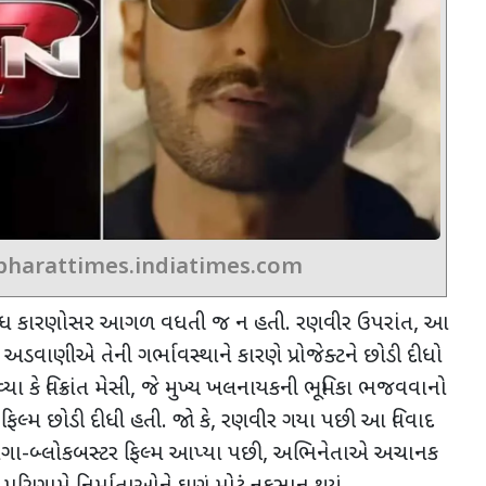
bharattimes.indiatimes.com
િવિધ કારણોસર આગળ વધતી જ ન હતી. રણવીર ઉપરાંત
,
આ
 અડવાણીએ તેની ગર્ભાવસ્થાને કારણે પ્રોજેક્ટને છોડી દીધો
 કે વિક્રાંત મેસી
,
જે મુખ્ય ખલનાયકની ભૂમિકા ભજવવાનો
િલ્મ છોડી દીધી હતી. જો કે
,
રણવીર ગયા પછી આ વિવાદ
 મેગા-બ્લોકબસ્ટર ફિલ્મ આપ્યા પછી
,
અભિનેતાએ અચાનક