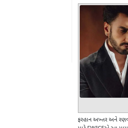
ફરહાન અખ્તર અને રણવી