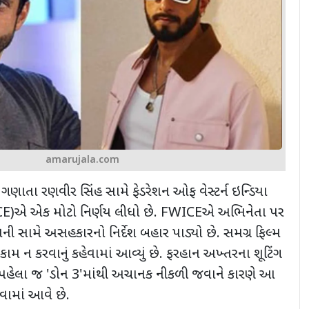
amarujala.com
ગણાતા રણવીર સિંહ સામે ફેડરેશન ઓફ વેસ્ટર્ન ઇન્ડિયા
E)
એ એક મોટો નિર્ણય લીધો છે.
FWICE
એ અભિનેતા પર
તેમની સામે અસહકારનો નિર્દેશ બહાર પાડ્યો છે. સમગ્ર ફિલ્મ
 કામ ન કરવાનું કહેવામાં આવ્યું છે. ફરહાન અખ્તરના શૂટિંગ
 પહેલા જ
'
ડોન
3'
માંથી અચાનક નીકળી જવાને કારણે આ
નવામાં આવે છે.