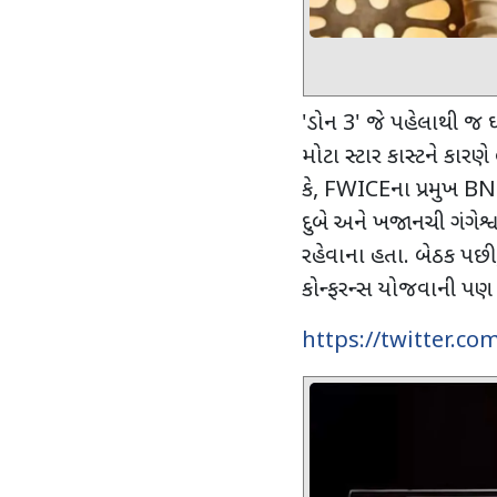
'
ડોન
3'
જે પહેલાથી જ ઘ
મોટા સ્ટાર કાસ્ટને કારણે 
કે
, FWICE
ના પ્રમુખ
B
દુબે અને ખજાનચી ગંગેશ
રહેવાના હતા. બેઠક પછી
કોન્ફરન્સ યોજવાની પણ 
https://twitter.c