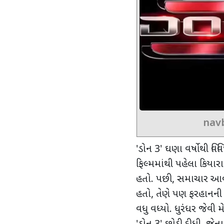
nav
'
ડોન
3'
ઘણા વર્ષોથી વ
ફિલ્મમાંથી પહેલા કિયારા
હતો. પછી
,
સમાચાર આવ્યા
હતો
,
તેણે પણ ફરહાનની ફ
વધુ વધ્યો. ધુરંધર જેવી