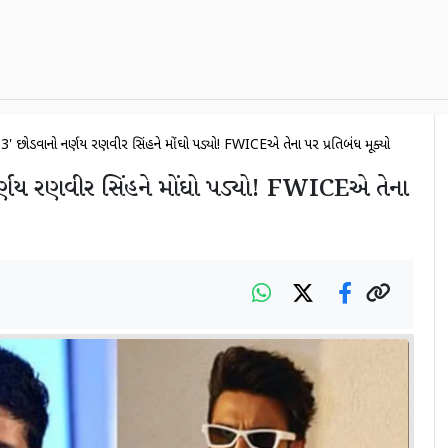
 3' છોડવાનો નિર્ણય રણવીર સિંહને મોંઘો પડ્યો! FWICEએ તેના પર પ્રતિબંધ મૂક્યો
ર્ણય રણવીર સિંહને મોંઘો પડ્યો! FWICEએ તેના