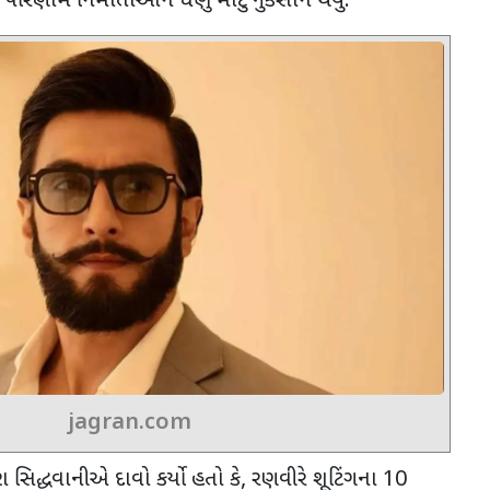
 પરિણામે નિર્માતાઓને ઘણું મોટું નુકસાન થયું.
jagran.com
સિદ્ધવાનીએ દાવો કર્યો હતો કે
,
રણવીરે શૂટિંગના
10