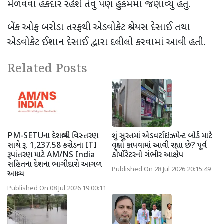
મેળવવા હકદાર રહેશે તેવું પણ હુકમમાં જણાવ્યું હતું.
બેંક ઓફ બરોડા તરફથી એડવોકેટ શ્રેયસ દેસાઈ તથા
એડવોકેટ ઈશાન દેસાઈ દ્વારા દલીલો કરવામાં આવી હતી.
Related Posts
PM-SETUના દેશવ્યાપી વિસ્તરણ
શું સુરતમાં એડવર્ટાઇઝમેન્ટ બોર્ડ માટે
સાથે રૂ. 1,237.58 કરોડના ITI
વૃક્ષો કાપવામાં આવી રહ્યા છે? પૂર્વ
રૂપાંતરણ માટે AM/NS India
કોર્પોરેટરનો ગંભીર આક્ષેપ
સહિતના દેશના ભાગીદારો આગળ
Published On 28 Jul 2026 20:15:49
આવ્યા
Published On 08 Jul 2026 19:00:11