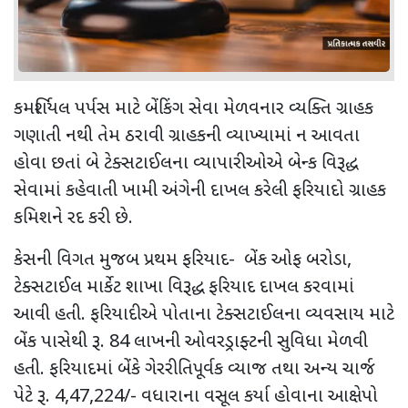
કમર્શિયલ પર્પસ માટે બેંકિંગ સેવા મેળવનાર વ્યક્તિ ગ્રાહક
ગણાતી નથી તેમ ઠરાવી ગ્રાહકની વ્યાખ્યામાં ન આવતા
હોવા છતાં બે ટેક્સટાઈલના વ્યાપારીઓએ બેન્ક વિરૂદ્ધ
સેવામાં કહેવાતી ખામી અંગેની દાખલ કરેલી ફરિયાદો ગ્રાહક
કમિશને રદ કરી છે.
કેસની વિગત મુજબ પ્રથમ ફરિયાદ- બેંક ઓફ બરોડા,
ટેક્સટાઈલ માર્કેટ શાખા વિરૂદ્ધ ફરિયાદ દાખલ કરવામાં
આવી હતી. ફરિયાદીએ પોતાના ટેક્સટાઈલના વ્યવસાય માટે
બેંક પાસેથી રૂ. 84 લાખની ઓવરડ્રાફ્ટની સુવિધા મેળવી
હતી. ફરિયાદમાં બેંકે ગેરરીતિપૂર્વક વ્યાજ તથા અન્ય ચાર્જ
પેટે રૂ. 4,47,224/- વધારાના વસૂલ કર્યા હોવાના આક્ષેપો