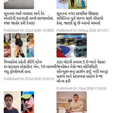
સુરતમાં ભારે વરસાદ અને રેડ
સુરતના નગર પ્રાથમિક શિક્ષણ
એલર્ટની આગાહી વચ્ચે શાળાઓમાં
સમિતિના પૂર્વ સભ્ય સામે નોંધાયો
રજા જાહેર કરી દેવાઇ
કેસ, જાણો શું છે આખો મામલો
Published On 22 Jul 2026 14:18:02
Published On 04 Aug 2026 20:10:51
વિવાદોમાં રહેતી કીર્તિ પટેલ
ટાટા મોટર્સે પ્રવાસ 5.0 ખાતે નેક્સ્ટ-
ઇન્સ્ટાગ્રામ એકાઉન્ટ બેન, 10 લાખથી
જનરેશન પેસેન્જર મોબિલિટી
વધુ ફોલોઅર્સ હતા
સોલ્યુશન્સનું પ્રદર્શન કર્યું: નવી અલ્ટ્રા
પ્રાઇમ અને સ્ટારબસ પ્રાઇમ રેન્જ
Published On 27 Jul 2026 16:50:10
લોન્ચ કરી
Published On 10 Jul 2026 17:30:35