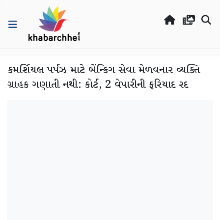
કમર્શિયલ પર્પઝ માટે બેંન્કિગ સેવા મેળવનાર વ્યક્તિ
ગ્રાહક ગણાતી નથી: કોર્ટ, 2 વેપારીની ફરિયાદ રદ