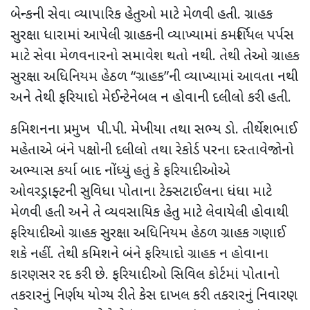
બેન્કની સેવા વ્યાપારિક હેતુઓ માટે મેળવી હતી. ગ્રાહક
સુરક્ષા ધારામાં આપેલી ગ્રાહકની વ્યાખ્યામાં કમર્શિયલ પર્પસ
માટે સેવા મેળવનારનો સમાવેશ થતો નથી. તેથી તેઓ ગ્રાહક
સુરક્ષા અધિનિયમ હેઠળ “ગ્રાહક”ની વ્યાખ્યામાં આવતા નથી
અને તેથી ફરિયાદો મેઈન્ટેનેબલ ન હોવાની દલીલો કરી હતી.
કમિશનના પ્રમુખ પી.પી. મેખીયા તથા સભ્ય ડો. તીર્થેશભાઈ
મહેતાએ બંને પક્ષોની દલીલો તથા રેકોર્ડ પરના દસ્તાવેજોનો
અભ્યાસ કર્યા બાદ નોંધ્યું હતું કે ફરિયાદીઓએ
ઓવરડ્રાફ્ટની સુવિધા પોતાના ટેક્સટાઈલના ધંધા માટે
મેળવી હતી અને તે વ્યવસાયિક હેતુ માટે લેવાયેલી હોવાથી
ફરિયાદીઓ ગ્રાહક સુરક્ષા અધિનિયમ હેઠળ ગ્રાહક ગણાઈ
શકે નહીં. તેથી કમિશને બંને ફરિયાદો ગ્રાહક ન હોવાના
કારણસર રદ કરી છે. ફરિયાદીઓ સિવિલ કોર્ટમાં પોતાનો
તકરારનું નિર્ણય યોગ્ય રીતે કેસ દાખલ કરી તકરારનું નિવારણ