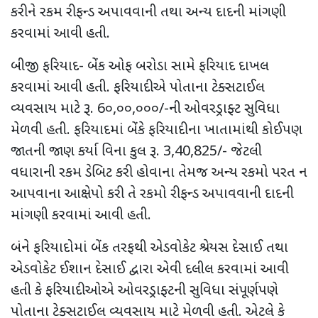
કરીને રકમ રીફન્ડ અપાવવાની તથા અન્ય દાદની માંગણી
કરવામાં આવી હતી.
બીજી ફરિયાદ- બેંક ઓફ બરોડા સામે ફરિયાદ દાખલ
કરવામાં આવી હતી. ફરિયાદીએ પોતાના ટેક્સટાઈલ
વ્યવસાય માટે રૂ. 6૦,૦૦,૦૦૦/-ની ઓવરડ્રાફ્ટ સુવિધા
મેળવી હતી. ફરિયાદમાં બેંકે ફરિયાદીના ખાતામાંથી કોઈપણ
જાતની જાણ કર્યા વિના કુલ રૂ. 3,40,825/- જેટલી
વધારાની રકમ ડેબિટ કરી હોવાના તેમજ અન્ય રકમો પરત ન
આપવાના આક્ષેપો કરી તે રકમો રીફન્ડ અપાવવાની દાદની
માંગણી કરવામાં આવી હતી.
બંને ફરિયાદોમાં બેંક તરફથી એડવોકેટ શ્રેયસ દેસાઈ તથા
એડવોકેટ ઈશાન દેસાઈ દ્વારા એવી દલીલ કરવામાં આવી
હતી કે ફરિયાદીઓએ ઓવરડ્રાફ્ટની સુવિધા સંપૂર્ણપણે
પોતાના ટેક્સટાઈલ વ્યવસાય માટે મેળવી હતી. એટલે કે