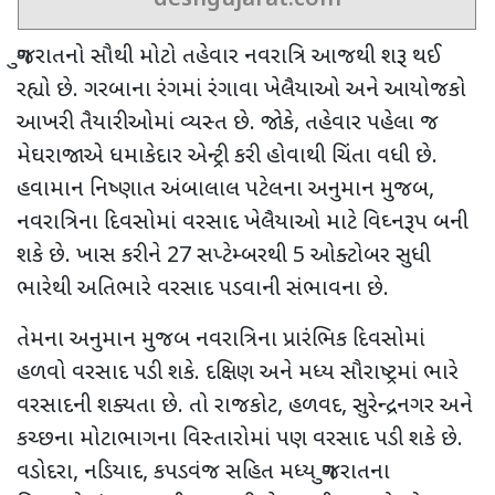
ગુજરાતનો સૌથી મોટો તહેવાર નવરાત્રિ આજથી શરૂ થઈ
રહ્યો છે. ગરબાના રંગમાં રંગાવા ખેલૈયાઓ અને આયોજકો
આખરી તૈયારીઓમાં વ્યસ્ત છે. જોકે, તહેવાર પહેલા જ
મેઘરાજાએ ધમાકેદાર એન્ટ્રી કરી હોવાથી ચિંતા વધી છે.
હવામાન નિષ્ણાત અંબાલાલ પટેલના અનુમાન મુજબ,
નવરાત્રિના દિવસોમાં વરસાદ ખેલૈયાઓ માટે વિઘ્નરૂપ બની
શકે છે. ખાસ કરીને 27 સપ્ટેમ્બરથી 5 ઓક્ટોબર સુધી
ભારેથી અતિભારે વરસાદ પડવાની સંભાવના છે.
તેમના અનુમાન મુજબ નવરાત્રિના પ્રારંભિક દિવસોમાં
હળવો વરસાદ પડી શકે. દક્ષિણ અને મધ્ય સૌરાષ્ટ્રમાં ભારે
વરસાદની શક્યતા છે. તો રાજકોટ, હળવદ, સુરેન્દ્રનગર અને
કચ્છના મોટાભાગના વિસ્તારોમાં પણ વરસાદ પડી શકે છે.
વડોદરા, નડિયાદ, કપડવંજ સહિત મધ્ય ગુજરાતના