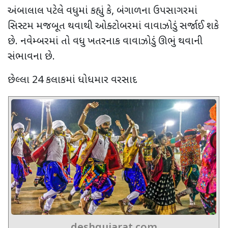
અંબાલાલ પટેલે વધુમાં કહ્યું કે, બંગાળના ઉપસાગરમાં
સિસ્ટમ મજબૂત થવાથી ઓક્ટોબરમાં વાવાઝોડું સર્જાઈ શકે
છે. નવેમ્બરમાં તો વધુ ખતરનાક વાવાઝોડું ઊભું થવાની
સંભાવના છે.
છેલ્લા 24 કલાકમાં ધોધમાર વરસાદ
deshgujarat.com