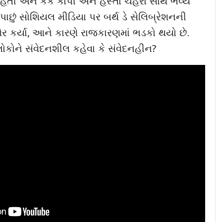
 હતી અને કેક કાપી અને હસ્તા ચહેરા સાથે ભવ્ય
ે પાછું સોશિયલ મીડિયા પર બર્થ ડે સેલિબ્રેશનની
ર કર્યા
,
આને કારણે રાજકારણમાં ભડકો થયો છે.
લોકોને સંવેદનશીલ કહેવા કે સંવેદનહીન
?