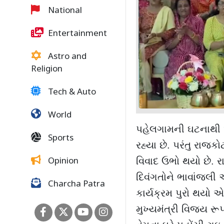
National
Entertainment
Astro and
Religion
Tech & Auto
World
પહેલગામની ઘટનાથી આ
Sports
રહ્યા છે. પરંતુ રાજકો
વિવાદ ઉભો થયો છે. ર
Opinion
દિવંગતોને ભાવાંજલી 
Charcha Patra
કાર્યક્રમ પુરો થયો 
મુખ્યમંત્રી વિજય રૂ