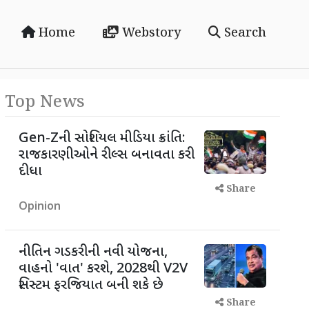
Home
Webstory
Search
Top News
Gen-Zની સોશિયલ મીડિયા ક્રાંતિ:
રાજકારણીઓને રીલ્સ બનાવતા કરી
દીધા
Share
Opinion
નીતિન ગડકરીની નવી યોજના,
વાહનો 'વાત' કરશે, 2028થી V2V
સિસ્ટમ ફરજિયાત બની શકે છે
Share