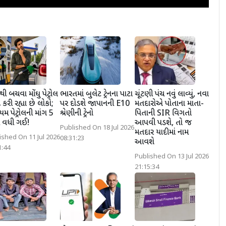
ી બચવા મોંઘુ પેટ્રોલ
ભારતમાં બુલેટ ટ્રેનના પાટા
ચૂંટણી પંચ નવું લાવ્યું, નવા
 કરી રહ્યા છે લોકો;
પર દોડશે જાપાનની E10
મતદારોએ પોતાના માતા-
િયમ પેટ્રોલની માંગ 5
શ્રેણીની ટ્રેનો
પિતાની SIR વિગતો
 વધી ગઈ!
આપવી પડશે, તો જ
Published On 18 Jul 2026
મતદાર યાદીમાં નામ
ished On 11 Jul 2026
08:31:23
આવશે
1:44
Published On 13 Jul 2026
21:15:34