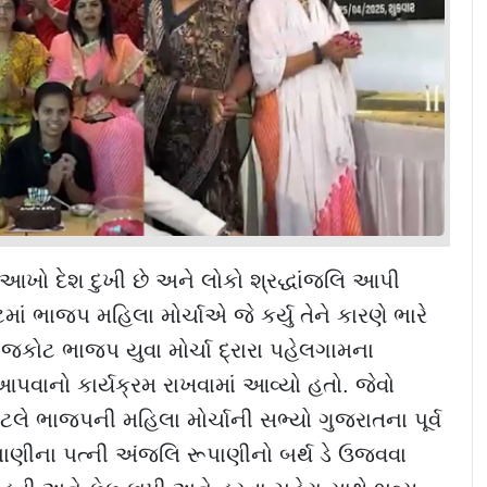
ખો દેશ દુખી છે અને લોકો શ્રદ્ધાંજલિ આપી
ટમાં ભાજપ મહિલા મોર્ચાએ જે કર્યુ તેને કારણે ભારે
ાજકોટ ભાજપ યુવા મોર્ચા દ્રારા પહેલગામના
આપવાનો કાર્યક્રમ રાખવામાં આવ્યો હતો. જેવો
એટલે ભાજપની મહિલા મોર્ચાની સભ્યો ગુજરાતના પૂર્વ
પાણીના પત્ની અંજલિ રૂપાણીનો બર્થ ડે ઉજવવા