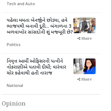
Tech and Auto
પહેલા મમતા બેનર્જીને છોડ્યા, હવે
ભાજપથી બનાવી દૂરી... બંગાળના 3
બળવાખોર સાંસદોની શું મજબૂરી છે?
Share
Politics
નિવૃત્ત આર્મી ઓફિસરની પત્નીને
નોકરાણીએ પતાવી દીધી; વારંવાર
ચોર કહેવાથી હતી નારાજ
Share
National
Opinion