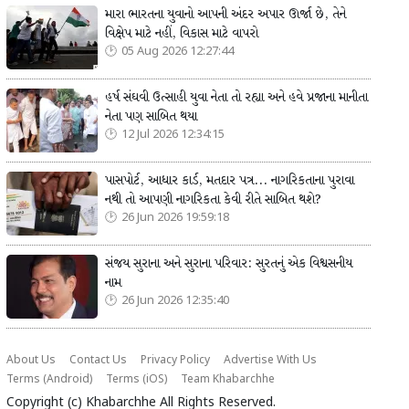
મારા ભારતના યુવાનો આપની અંદર અપાર ઊર્જા છે, તેને
વિક્ષેપ માટે નહીં, વિકાસ માટે વાપરો
05 Aug 2026 12:27:44
હર્ષ સંઘવી ઉત્સાહી યુવા નેતા તો રહ્યા અને હવે પ્રજાના માનીતા
નેતા પણ સાબિત થયા
12 Jul 2026 12:34:15
પાસપોર્ટ, આધાર કાર્ડ, મતદાર પત્ર... નાગરિકતાના પુરાવા
નથી તો આપણી નાગરિકતા કેવી રીતે સાબિત થશે?
26 Jun 2026 19:59:18
સંજય સુરાના અને સુરાના પરિવાર: સુરતનું એક વિશ્વસનીય
નામ
26 Jun 2026 12:35:40
About Us
Contact Us
Privacy Policy
Advertise With Us
Terms (Android)
Terms (iOS)
Team Khabarchhe
Copyright (c)
Khabarchhe
All Rights Reserved.