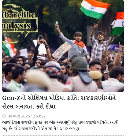
Gen-Zની સોશિયલ મીડિયા ક્રાંતિ: રાજકારણીઓને
રીલ્સ બનાવતા કરી દીધા
08 Aug 2026 12:53:22
આજે દેશના રાજકીય ફલક પર એક અણધાર્યું પરંતુ પ્રભાવશાળી પરિવર્તન આવી
ગયું છે. જે રાજકારણીઓ એક સમયે મંચ પર ભાષણ...