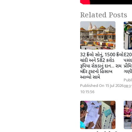
Related Posts
32 કિલો સોનું, 1500 કિલો
E20થ
ચાંદી અને 582 કરોડ
પસંદ
રૂપિયા રોકડાનું દાન... રામ
પ્રીમ
મંદિર ટ્રસ્ટનો હિસાબ
ગણી
આવ્યો સામે
Publ
Published On 15 Jul 2026
08:3
10:15:56