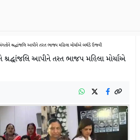
વંગતોને શ્રદ્ધાંજલિ આપીને તરત ભાજપ મહિલા મોર્ચાએ બર્થડે ઉજવી
ે શ્રદ્ધાંજલિ આપીને તરત ભાજપ મહિલા મોર્ચાએ