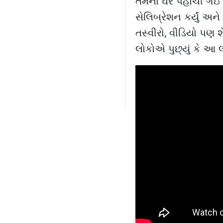
તેમના ઘરે પહોંચી ગઇ
સેલિબ્રેશન કર્યું અન
તસ્વીરો
,
વીડિયો પણ શે
લોકોએ પુછ્યું કે આ 