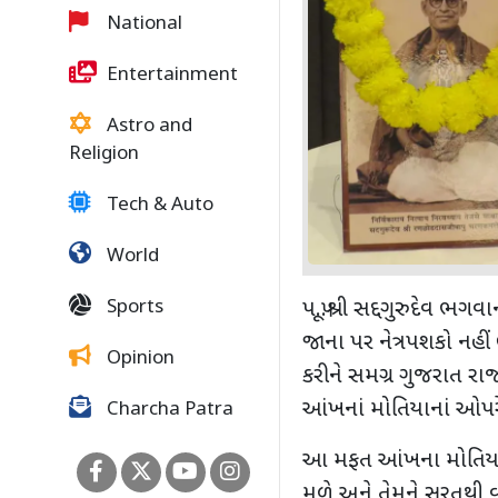
National
Entertainment
Astro and
Religion
Tech & Auto
World
Sports
પ.પૂ.શ્રી સદ્દગુરુદેવ ભગ
જાના પર નેત્રપશકો નહીં 
Opinion
કરીને સમગ્ર ગુજરાત ર
આંખનાં મોતિયાનાં ઓપર
Charcha Patra
આ મફત આંખના મોતિયાના
મળે અને તેમને સુરતથી 