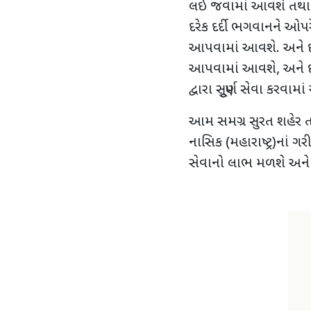
લઈ જવામાં આવશે તથા 
દરેક દર્દી ભગવાનને 
આપવામાં આવશે. અને દર
આપવામાં આવશે, અને દર્દ
દ્વારા સુપૂર્ણ સેવા કરવામ
આમ સમગ્ર સુરત શહેર તથ
નાસિક (મહારાષ્ટ્ર)નાં 
સેવાનો લાભ મળશે અને 