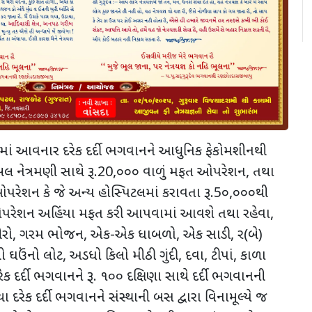
ં આવનાર દરેક દર્દી ભગવાનને આધુનિક ફેકોમશીનથી
ડેબલ નેત્રમણી સાથે રૂ.20,૦૦૦ વાળું મફત ઓપરેશન, તથા
રેશન કે જે અન્ય હોસ્પિટલમાં કરાવતા રૂ.5૦,૦૦૦થી
ઓપરેશન અહિંયા મફત કરી આપવામાં આવશે તથા રહેવા,
ો શીરો, ગરમ ભોજન, એક-એક ધાબળો, એક સાડી, ર(બે)
 ઘઉંનો લોટ, અડધો કિલો મીઠી ગુંદી, દવા, ટીપાં, કાળા
રેક દર્દી ભગવાનને રૂ. ૧૦૦ દક્ષિણા સાથે દર્દી ભગવાનની
 દરેક દર્દી ભગવાનને સંસ્થાની બસ દ્વારા વિનામૂલ્યે જ