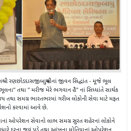
વાનશ્રી રણછોડદાસજીબાપુશ્રીનાં જીવન સિદ્ધાંત - મૂજે ભૂલ
ભૂલના" તથા " મરીજ મેરે ભગવાન હૈ" નાં સિધ્ધાંતે સાર્થક
ાજય તથા સમગ્ર ભારતભરમાં ગરીબ લોકોની સેવા માટે મફત
ેશનો કરવામાં આવે છે.
ં ઓપરેશન સેવાનો લાભ સમગ્ર સુરત શહેરનાં લોકોને
વધારે દૂરના જવું પડે તથા આંખના મોતિયાનાં ઓપરેશન