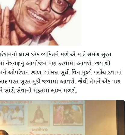
શનનો લાભ દરેક વ્યકિતને મળે એ માટે સમગ્ર સુરત
માં નેત્રયજ્ઞનું આયોજન પણ કરવામાં આવશે, જયાંથી
ેમને ઓપરેશન સ્થળ, વાંસદા સુધી વિનામૂલ્યે પહોંચાડવામાં
દ પરત સુરત મુકી જવામાં આવશે, જેથી તેમને એક પણ
અને સારી સેવાનો મફતમાં લાભ મળશે.