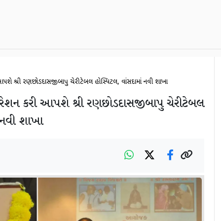
શે શ્રી રણછોડદાસજીબાપુ ચેરીટેબલ હોસ્પિટલ, વાંસદામાં નવી શાખા
શન કરી આપશે શ્રી રણછોડદાસજીબાપુ ચેરીટેબલ
ં નવી શાખા