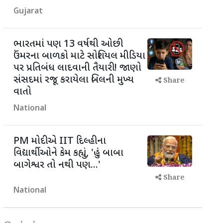
Gujarat
ભારતમાં પણ 13 વર્ષથી ઓછી
ઉંમરના બાળકો માટે સોશિયલ મીડિયા
પર પ્રતિબંધ લાદવાની તૈયારી! જાણો
સંસદમાં રજૂ કરાયેલા બિલની મુખ્ય
Share
વાતો
National
PM મોદીએ IIT દિલ્હીના
વિદ્યાર્થીઓને કેમ કહ્યું, 'હું બાબા
બાગેશ્વર તો નથી પણ...'
Share
National