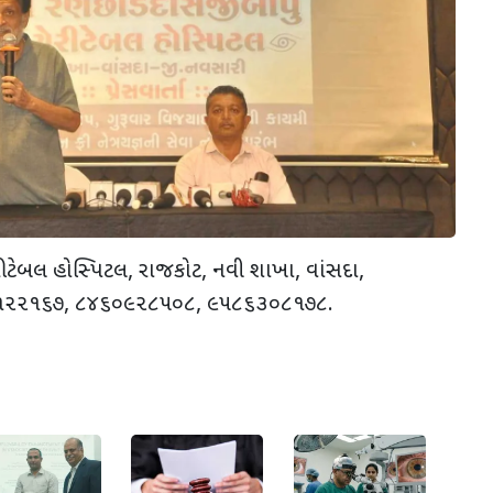
રીટેબલ હોસ્પિટલ, રાજકોટ, નવી શાખા, વાંસદા,
૬૧૨૨૧૬૭, ૮૪૬૦૯૨૮૫૦૮, ૯૫૮૬૩૦૮૧૭૮.