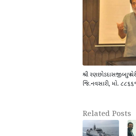
શ્રી રણછોડદાસજીબાપુ ચે
જિ.નવસારી, મો. ૮૮૬
Related Posts