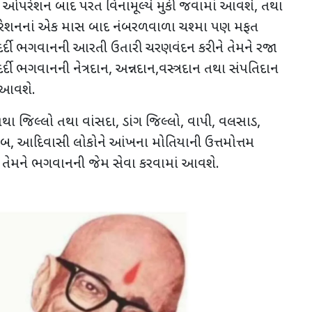
ઓપરેશન બાદ પરત વિનામૂલ્યે મુકી જવામાં આવશે, તથા
ઓપરેશનનાં એક માસ બાદ નંબરળવાળા ચશ્મા પણ મફત
્દી ભગવાનની આરતી ઉતારી ચરણવંદન કરીને તેમને રજા
ી ભગવાનની નેત્રદાન, અન્નદાન,વસ્ત્રદાન તથા સંપતિદાન
ાં આવશે.
ા જિલ્લો તથા વાંસદા, ડાંગ જિલ્લો, વાપી, વલસાડ,
ગરીબ, આદિવાસી લોકોને આંખના મોતિયાની ઉત્તમોત્તમ
તેમને ભગવાનની જેમ સેવા કરવામાં આવશે.