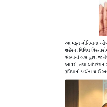
આ મફત મોતિયાનાં ઓપરે
શહેરનાં વિવિધ વિસ્તારો
સંસ્થાની બસ દ્વારા જ ત
આવશે, તથા ઓપરેશન બા
રૂપિયાનો ખર્ચના થાઈ 