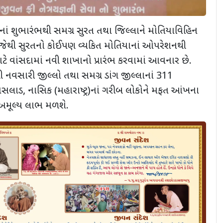
ાં શુભારંભથી સમગ્ર સુરત તથા જિલ્લાને મોતિયાવિહિન
, જેથી સુરતનો કોઈપણ વ્યકિત મોતિયાનાં ઓપરેશનથી
ટે વાંસદામાં નવી શાખાનો પ્રારંભ કરવામાં આવનાર છે.
 નવસારી જીલ્લો તથા સમગ્ર ડાંગ જીલ્લાનાં 311
લાડ, નાસિક (મહારાષ્ટ્ર)નાં ગરીબ લોકોને મફત આંખના
અમૂલ્ય લાભ મળશે.