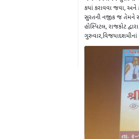
કયાં કરાવવા જવા, અને કે
સુરતની નજીક જ તેમને સ
હોસ્પિટલ, રાજકોટ દ્વા
ગુરુવાર,વિજયાદશમીનાં