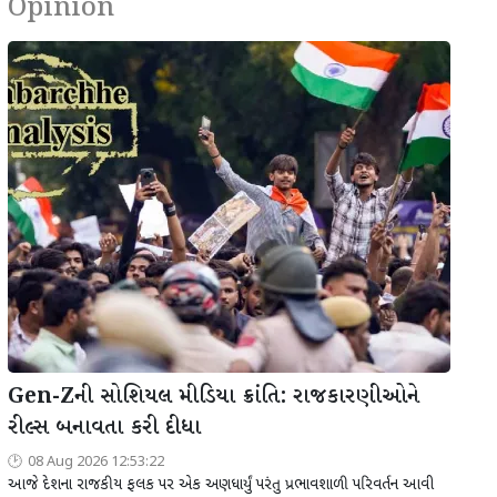
Opinion
Gen-Zની સોશિયલ મીડિયા ક્રાંતિ: રાજકારણીઓને
રીલ્સ બનાવતા કરી દીધા
08 Aug 2026 12:53:22
આજે દેશના રાજકીય ફલક પર એક અણધાર્યું પરંતુ પ્રભાવશાળી પરિવર્તન આવી