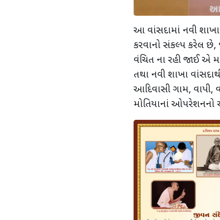
આ વાંસદામાં નવી શાખાન
કરવાનો સંકલ્પ કરેલ છે
વંચિત ના રહી જાઈ એ મા
તથા નવી શાખા વાંસદાથી
આદિવાસી ગામ, વાપી, વસ
મોતિયાનાં ઓપરેશનનો 