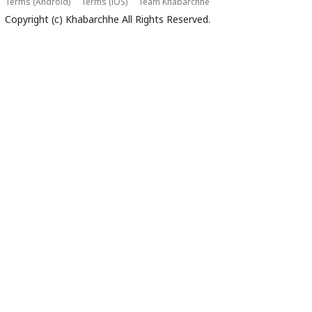
Terms (Android)
Terms (iOS)
Team Khabarchhe
Copyright (c)
Khabarchhe
All Rights Reserved.