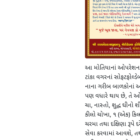
આ મોતિયાનાં ઓપરેશનમા
ટાંકા વગરનાં સોફટફોલ્
નાના ગરીબ બાળકોનાં ઓપ
પણ વધારે થાય છે, તે 
ચા, નાસ્તો, શુદ્ધ ઘીન
કીલો ચોખા, ૧ (એક) કિલો
ચરમા તથા દક્ષિણા રૂપે દ
સેવા કરવામાં આવશે, તથા