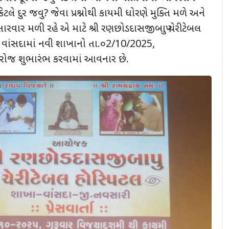
ટલે દુર જવુ? જેવા પ્રશ્નોથી કાયમી ધોરણે મુક્તિ મળે અને
ારવાર મળી રહે એ માટે શ્રી રણછોડદાસજીબાપુ ચેરીટેબલ
રા વાંસદામાં નવી શાખાનો તા.૦2/10/2025,
 રોજ શુભારંભ કરવામાં આવનાર છે.