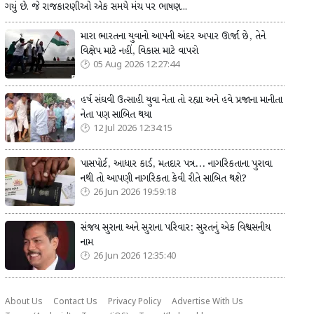
ગયું છે. જે રાજકારણીઓ એક સમયે મંચ પર ભાષણ...
મારા ભારતના યુવાનો આપની અંદર અપાર ઊર્જા છે, તેને
વિક્ષેપ માટે નહીં, વિકાસ માટે વાપરો
05 Aug 2026 12:27:44
હર્ષ સંઘવી ઉત્સાહી યુવા નેતા તો રહ્યા અને હવે પ્રજાના માનીતા
નેતા પણ સાબિત થયા
12 Jul 2026 12:34:15
પાસપોર્ટ, આધાર કાર્ડ, મતદાર પત્ર... નાગરિકતાના પુરાવા
નથી તો આપણી નાગરિકતા કેવી રીતે સાબિત થશે?
26 Jun 2026 19:59:18
સંજય સુરાના અને સુરાના પરિવાર: સુરતનું એક વિશ્વસનીય
નામ
26 Jun 2026 12:35:40
About Us
Contact Us
Privacy Policy
Advertise With Us