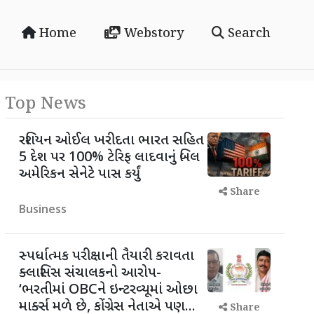
Home
Webstory
Search
Top News
રશિયન ઓઈલ ખરીદતા ભારત સહિત
5 દેશ પર 100% ટેરિફ લાદવાનું બિલ
અમેરિકન સેનેટે પાસ કર્યું
Share
Business
સ્પર્ધાત્મક પરીક્ષાની તૈયારી કરાવતા
ક્લાસિસ સંચાલકનો આરોપ-
‘ભરતીમાં OBCને ઇન્ટરવ્યૂમાં ઓછા
માર્ક્સ મળે છે, કોંગ્રેસ નેતાએ પણ...
Share