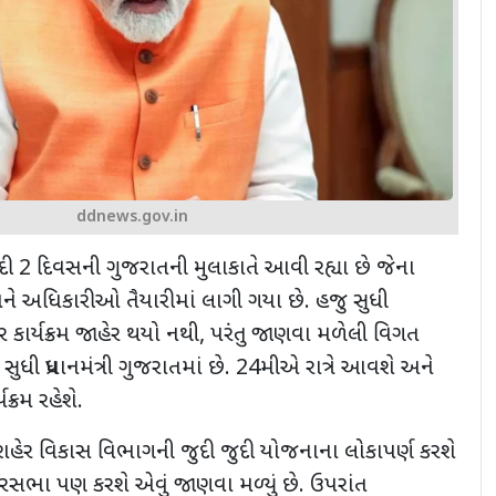
ddnews.gov.in
દ્ર મોદી 2 દિવસની ગુજરાતની મુલાકાતે આવી રહ્યા છે જેના
 અધિકારીઓ તૈયારીમાં લાગી ગયા છે. હજુ સુધી
ાવાર કાર્યક્રમ જાહેર થયો નથી, પરંતુ જાણવા મળેલી વિગત
ી પ્રધાનમંત્રી ગુજરાતમાં છે. 24મીએ રાત્રે આવશે અને
ક્રમ રહેશે.
હેર વિકાસ વિભાગની જુદી જુદી યોજનાના લોકાપર્ણ કરશે
ેરસભા પણ કરશે એવું જાણવા મળ્યું છે. ઉપરાંત