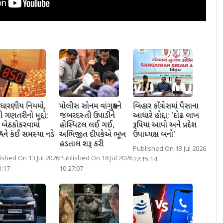
ંધારણીય નિયમો,
પોલીસ સોનમ વાંગચુકને
બિહાર કોંગ્રેસમાં પૈસાના
ી ગણતરીનો મુદ્દો;
જબરદસ્તી ઉપાડીને
આધારે હોદ્દા; 'દોઢ લાખ
બેઠકોકરવામાં
હોસ્પિટલ લઈ ગઈ,
રૂપિયા આપો અને પ્રદેશ
ે કંઈ સમસ્યા નડે
અભિજીત દીપકેએ ભૂખ
ઉપાધ્યક્ષ બનો'
હડતાલ શરૂ કરી
Published On 13 Jul 2026
ished On 13 Jul 2026
Published On 18 Jul 2026
22:15:14
1:17
10:27:07