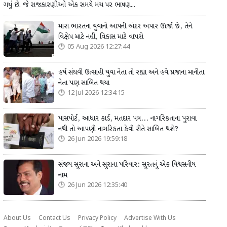
ગયું છે. જે રાજકારણીઓ એક સમયે મંચ પર ભાષણ...
મારા ભારતના યુવાનો આપની અંદર અપાર ઊર્જા છે, તેને
વિક્ષેપ માટે નહીં, વિકાસ માટે વાપરો
05 Aug 2026 12:27:44
હર્ષ સંઘવી ઉત્સાહી યુવા નેતા તો રહ્યા અને હવે પ્રજાના માનીતા
નેતા પણ સાબિત થયા
12 Jul 2026 12:34:15
પાસપોર્ટ, આધાર કાર્ડ, મતદાર પત્ર... નાગરિકતાના પુરાવા
નથી તો આપણી નાગરિકતા કેવી રીતે સાબિત થશે?
26 Jun 2026 19:59:18
સંજય સુરાના અને સુરાના પરિવાર: સુરતનું એક વિશ્વસનીય
નામ
26 Jun 2026 12:35:40
About Us
Contact Us
Privacy Policy
Advertise With Us