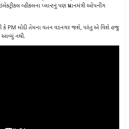
કટ્રીકલ વ્હીકલના પ્લાન્ટનું પણ પ્રધાનમંત્રી ઓપનીંગ
 કે
PM
મોદી તેમના વતન વડનગર જશે, પરંતુ એ વિશે હજુ
 આવ્યું નથી.