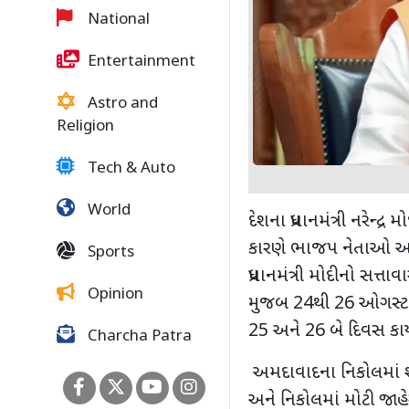
National
Entertainment
Astro and
Religion
Tech & Auto
World
દેશના પ્રધાનમંત્રી નરેન્
કારણે ભાજપ નેતાઓ અને
Sports
પ્રધાનમંત્રી મોદીનો સત્ત
Opinion
મુજબ 24થી 26 ઓગસ્ટ સુધ
25 અને 26 બે દિવસ કાર્ય
Charcha Patra
અમદાવાદના નિકોલમાં શ
અને નિકોલમાં મોટી જાહ