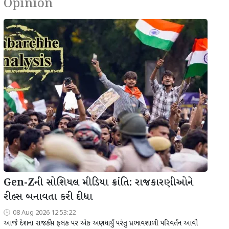
Opinion
Gen-Zની સોશિયલ મીડિયા ક્રાંતિ: રાજકારણીઓને
રીલ્સ બનાવતા કરી દીધા
08 Aug 2026 12:53:22
આજે દેશના રાજકીય ફલક પર એક અણધાર્યું પરંતુ પ્રભાવશાળી પરિવર્તન આવી