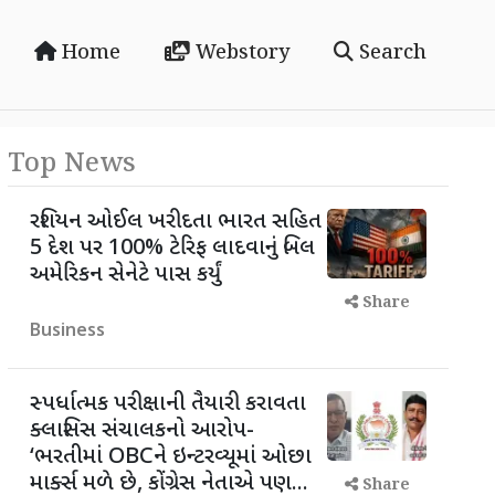
Home
Webstory
Search
Top News
રશિયન ઓઈલ ખરીદતા ભારત સહિત
5 દેશ પર 100% ટેરિફ લાદવાનું બિલ
અમેરિકન સેનેટે પાસ કર્યું
Share
Business
સ્પર્ધાત્મક પરીક્ષાની તૈયારી કરાવતા
ક્લાસિસ સંચાલકનો આરોપ-
‘ભરતીમાં OBCને ઇન્ટરવ્યૂમાં ઓછા
માર્ક્સ મળે છે, કોંગ્રેસ નેતાએ પણ...
Share