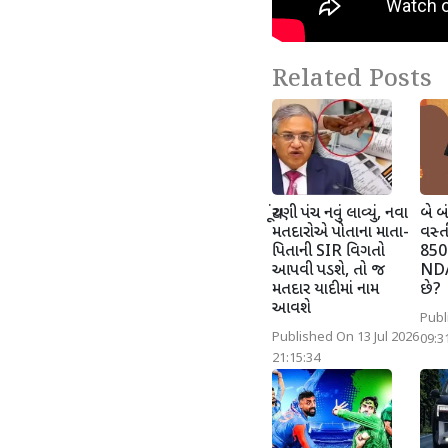
Related Posts
ચૂંટણી પંચ નવું લાવ્યું, નવા
બે બ
મતદારોએ પોતાના માતા-
વસ્ત
પિતાની SIR વિગતો
850 
આપવી પડશે, તો જ
NDAન
મતદાર યાદીમાં નામ
છે?
આવશે
Publ
Published On 13 Jul 2026
09:3
21:15:34