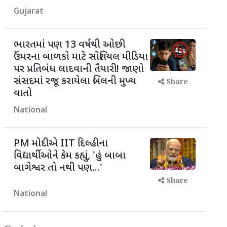
Gujarat
ભારતમાં પણ 13 વર્ષથી ઓછી
ઉંમરના બાળકો માટે સોશિયલ મીડિયા
પર પ્રતિબંધ લાદવાની તૈયારી! જાણો
સંસદમાં રજૂ કરાયેલા બિલની મુખ્ય
Share
વાતો
National
PM મોદીએ IIT દિલ્હીના
વિદ્યાર્થીઓને કેમ કહ્યું, 'હું બાબા
બાગેશ્વર તો નથી પણ...'
Share
National