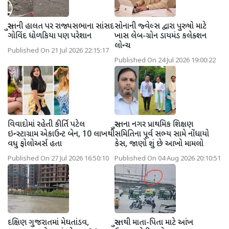
સુરતની હાલત પર રાજ્યસભાના સાંસદ
સોનાની જ્વેલ્સ દ્વારા પુરુષો માટે
ગોવિંદ ધોળકિયા પણ પરેશાન
ખાસ લેબ-ગ્રોન ડાયમંડ કલેક્શન
લોન્ચ
Published On 21 Jul 2026 22:15:17
Published On 24 Jul 2026 19:00:22
વિવાદોમાં રહેતી કીર્તિ પટેલ
સુરતના નગર પ્રાથમિક શિક્ષણ
ઇન્સ્ટાગ્રામ એકાઉન્ટ બેન, 10 લાખથી
સમિતિના પૂર્વ સભ્ય સામે નોંધાયો
વધુ ફોલોઅર્સ હતા
કેસ, જાણો શું છે આખો મામલો
Published On 27 Jul 2026 16:50:10
Published On 04 Aug 2026 20:10:51
દક્ષિણ ગુજરાતમાં મેઘતાંડવ,
સુરતથી માતા-પિતા માટે આંખ