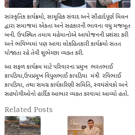
સાંસ્કૃતિક કાર્યક્રમો, સામૂહિક સંવાદ અને સૌહાર્દપૂર્ણ મિલન
દ્વારા સમાજમાં એકતા અને સહકારની ભાવના વધુ મજબૂત
બની. ઉપસ્થિત તમામ મહેમાનોએ આયોજનની પ્રશંસા કરી
અને ભવિષ્યમાં પણ આવા લોકહિતકારી કાર્યક્રમો સતત
યોજાતા રહે તેવી શુભેચ્છા વ્યક્ત કરી.
આ સફળ કાર્યક્રમ માટે પરિવારના પ્રમુખ ભરતભાઈ
કાપડિયા,ઉપપ્રમુખ વિપુલભાઈ કાપડિયા મંત્રી રવિભાઈ
કાપડિયા, તથા સમગ્ર કાર્યકારિણી સમિતિ, સ્વયંસેવકો અને
સહયોગીઓનો હાર્દિક આભાર વ્યક્ત કરવામાં આવ્યો હતો.
Related Posts