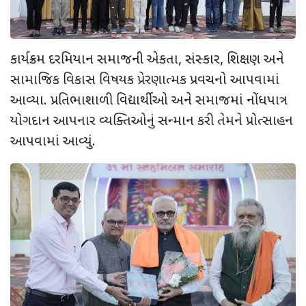
કાર્યક્રમ દરમિયાન સમાજની એકતા, સંસ્કાર, શિક્ષણ અને
સામાજિક વિકાસ વિષયક પ્રેરણાત્મક પ્રવચનો આપવામાં
આવ્યા. પ્રતિભાશાળી વિદ્યાર્થીઓ અને સમાજમાં નોંધપાત્ર
યોગદાન આપનાર વ્યક્તિઓનું સન્માન કરી તેમને પ્રોત્સાહન
આપવામાં આવ્યું.