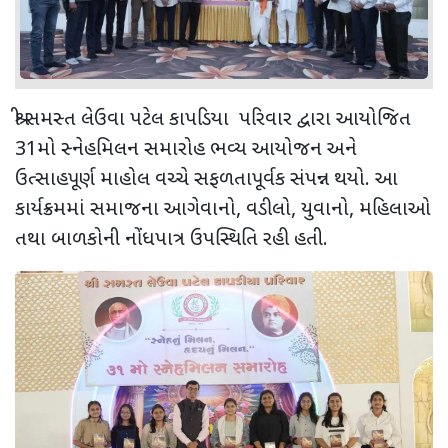
શ્રી સમસ્ત લેઉવા પટેલ કાપડિયા પરિવાર દ્વારા આયોજિત
31મો સ્નેહમિલન સમારોહ ભવ્ય આયોજન અને
ઉત્સાહપૂર્ણ માહોલ વચ્ચે સફળતાપૂર્વક સંપન્ન થયો. આ
કાર્યક્રમમાં સમાજના આગેવાનો, વડીલો, યુવાનો, મહિલાઓ
તથા બાળકોની નોંધપાત્ર ઉપસ્થિતિ રહી હતી.