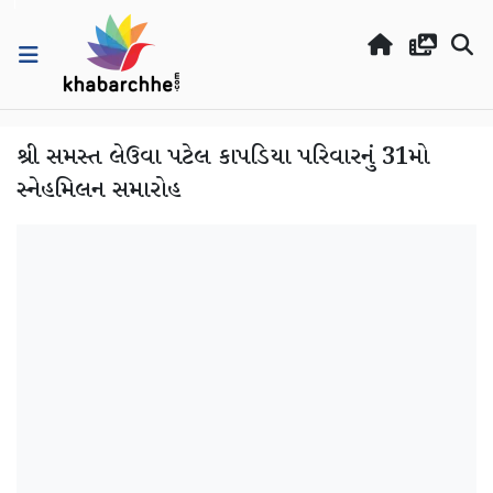
શ્રી સમસ્ત લેઉવા પટેલ કાપડિયા પરિવારનું 31મો
સ્નેહમિલન સમારોહ