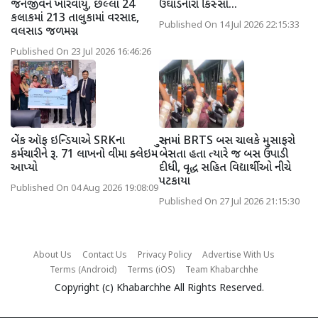
જનજીવન ખોરવાયું, છેલ્લા 24
ઉઘાડનારો કિસ્સો...
કલાકમાં 213 તાલુકામાં વરસાદ,
Published On 14 Jul 2026 22:15:33
વલસાડ જળમગ્ન
Published On 23 Jul 2026 16:46:26
બેંક ઑફ ઇન્ડિયાએ SRKના
સુરતમાં BRTS બસ ચાલકે મુસાફરો
કર્મચારીને રૂ. 71 લાખનો વીમા ક્લેઇમ
બેસતા હતા ત્યારે જ બસ ઉપાડી
આપ્યો
દીધી, વૃદ્ધ સહિત વિદ્યાર્થીઓ નીચે
પટકાયા
Published On 04 Aug 2026 19:08:09
Published On 27 Jul 2026 21:15:30
About Us
Contact Us
Privacy Policy
Advertise With Us
Terms (Android)
Terms (iOS)
Team Khabarchhe
Copyright (c)
Khabarchhe
All Rights Reserved.