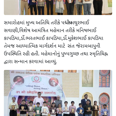
સમારોહમાં મુખ્ય અતિથિ તરીકે પદ્મશ્રી મથુરભાઈ
સવાણી,વિશેષ આમંત્રિત મહેમાન તરીકે મનિષભાઈ
કાપડિયા,ર્ડો.ભરતભાઈ કાપડિયા,ર્ડો.મુકેશભાઈ કાપડિયા
તેમજ આધ્યાત્મિક માર્ગદર્શન માટે સંત જેરામબાપુની
ઉપસ્થિતિ રહી હતી. મહેમાનોનું પુષ્પગુચ્છ તથા સ્મૃતિચિહ્ન
દ્વારા સન્માન કરવામાં આવ્યું.