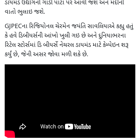
ડાયમંડ ઉદ્યોગની ગાડી પાટા પર આવી જશે અને મંદીની
વાતો ભુલાઇ જશે.
GJPEC
ના રિજિયોનલ ચેરમેન જયંતિ સાવલિયાએ કહ્યુ હતું
કે હવે ડિબીયર્સની આંખો ખુલી ગઇ છે અને દુનિયાભરના
રિટેલ સ્ટોર્સમાં ડિ બીયર્સે નેચરલ ડાયમંડ માટે કેમ્પેઇન શરૂ
કર્યું છે
,
જેની અસર જોવા મળી શકે છે.