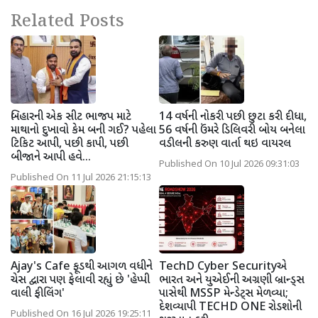
Related Posts
બિહારની એક સીટ ભાજપ માટે
14 વર્ષની નોકરી પછી છુટા કરી દીધા,
માથાનો દુખાવો કેમ બની ગઈ? પહેલા
56 વર્ષની ઉંમરે ડિલિવરી બોય બનેલા
ટિકિટ આપી, પછી કાપી, પછી
વડીલની કરુણ વાર્તા થઇ વાયરલ
બીજાને આપી હવે...
Published On 10 Jul 2026 09:31:03
Published On 11 Jul 2026 21:15:13
Ajay's Cafe ફૂડથી આગળ વધીને
TechD Cyber Securityએ
ચેસ દ્વારા પણ ફેલાવી રહ્યું છે 'હેપ્પી
ભારત અને યુએઈની અગ્રણી બ્રાન્ડ્સ
વાલી ફીલિંગ'
પાસેથી MSSP મેન્ડેટ્સ મેળવ્યા;
દેશવ્યાપી TECHD ONE રોડશોની
Published On 16 Jul 2026 19:25:11