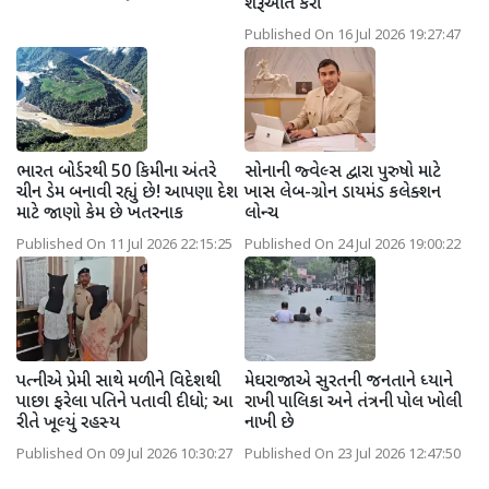
શરૂઆત કરી
Published On 16 Jul 2026 19:27:47
ભારત બોર્ડરથી 50 કિમીના અંતરે
સોનાની જ્વેલ્સ દ્વારા પુરુષો માટે
ચીન ડેમ બનાવી રહ્યું છે! આપણા દેશ
ખાસ લેબ-ગ્રોન ડાયમંડ કલેક્શન
માટે જાણો કેમ છે ખતરનાક
લોન્ચ
Published On 11 Jul 2026 22:15:25
Published On 24 Jul 2026 19:00:22
પત્નીએ પ્રેમી સાથે મળીને વિદેશથી
મેઘરાજાએ સુરતની જનતાને ધ્યાને
પાછા ફરેલા પતિને પતાવી દીધો; આ
રાખી પાલિકા અને તંત્રની પોલ ખોલી
રીતે ખૂલ્યું રહસ્ય
નાખી છે
Published On 09 Jul 2026 10:30:27
Published On 23 Jul 2026 12:47:50