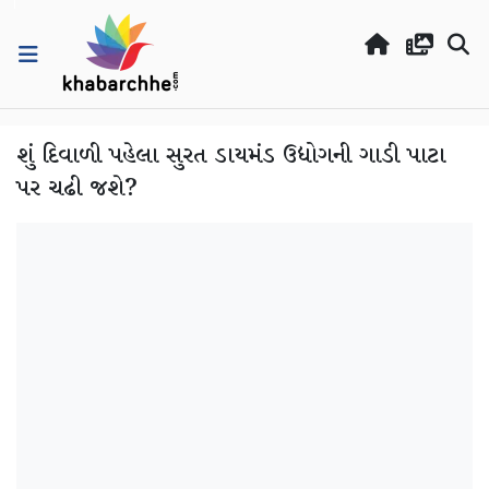
શું દિવાળી પહેલા સુરત ડાયમંડ ઉદ્યોગની ગાડી પાટા
પર ચઢી જશે?