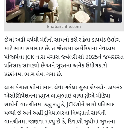
khabarchhe.com
છેલ્લાં અઢી વર્ષથી મંદીનો સામનો કરી રહેલા ડાયમંડ ઉદ્યોગ
માટે સારા સમાચાર છે. તાજેતરમાં અમેરિકાના નેવાડામાં
યોજાયેલા
JCK
લાસ વેગાસ જ્વેલરી શો
2025
ને જબરદસ્ત
પ્રતિસાદ સાંપડ્યો છે અને સુરતના અનેક ઉદ્યોગકારો
પ્રદર્શનમાં ભાગ લેવા ગયા છે.
લાસ વેગાસ શોમાં ભાગ લેવા ગયેલા સુરત લેબગ્રોન ડાયમંડ
એસોસિયેશનના પ્રમુખ બાબુભાઇ વાઘાણીએ મીડિયા
સાથેની વાતચીતમાં કહ્યુ હતુ કે
, JCK
શોને સારો પ્રતિસાદ
મળ્યો છે અને અહીં દુનિયાભરના નિષ્ણાતો સાથેની
વાતચીતમાં જાણવા મળ્યું છે કે
,
દિવાળી સુધીમાં સુરતના