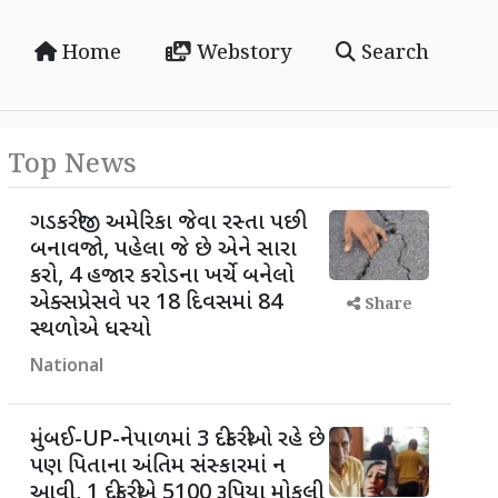
Home
Webstory
Search
Top News
ગડકરીજી અમેરિકા જેવા રસ્તા પછી
બનાવજો, પહેલા જે છે એને સારા
કરો, 4 હજાર કરોડના ખર્ચે બનેલો
એક્સપ્રેસવે પર 18 દિવસમાં 84
Share
સ્થળોએ ધસ્યો
National
મુંબઈ-UP-નેપાળમાં 3 દીકરીઓ રહે છે
પણ પિતાના અંતિમ સંસ્કારમાં ન
આવી, 1 દીકરીએ 5100 રૂપિયા મોકલી