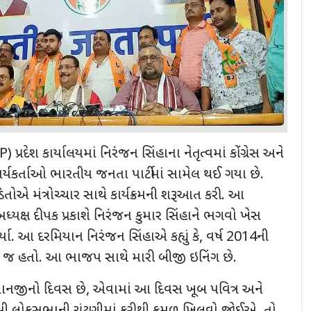
 પ્રદેશ કાર્યાલયમાં નિરંજન સિંહાના નેતૃત્વમાં કોંગ્રેસ અને
કર્તાઓ ભારતીય જનતા પાર્ટીમાં સામેલ થઈ ગયા છે.
ોએ મંત્રોચ્ચાર સાથે કાર્યક્રમની શરૂઆત કરી. આ
્યક્ષ દીપક પ્રકાશે નિરંજન કુમાર સિંહાને ભગવો ખેસ
કર્યા. આ દરમિયાન નિરંજન સિંહાએ કહ્યું કે, વર્ષ 2014ની
થે જ હતો. આ ભાજપ સાથે મારી બીજી ઇનિંગ છે.
હનુમાનજીનો દિવસ છે, એવામાં આ દિવસ ખૂબ પવિત્ર અને