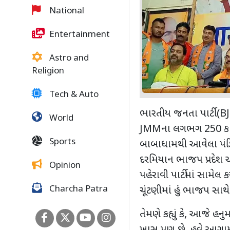
National
Entertainment
Astro and
Religion
Tech & Auto
ભારતીય જનતા પાર્ટી (BJP)
World
JMMના લગભગ 250 કાર્ય
Sports
બાબાધામથી આવેલા પંડિત
દરમિયાન ભાજપ પ્રદેશ અધ
Opinion
પહેરાવી પાર્ટીમાં સામેલ 
Charcha Patra
ચૂંટણીમાં હું ભાજપ સા
તેમણે કહ્યું કે, આજે 