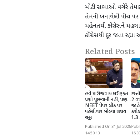
મોટી સભાઓ વગેરે તેમણે કર
તેમની બનાવેલી પીચ પર ક
મહેનતથી કોંગ્રેસને મહ
કોંગ્રેસથી દૂર જતા રહ
Related Posts
હવે મારી જવાબદારી ફક્ત
છત્ત
પ્રશ્નો પૂછવાની નહીં, પણ...
2 વર
NEET પેપર લીક પર
જાહ
પહેલીવાર બોલ્યા રાઘવ
કરોડ
ચઢ્ઢા
1.3 
Published On 31 Jul 2026
Publ
14:50:13
16:3