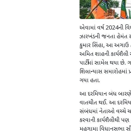
એવામાં વર્ષ 2024ની વિધ
ઝારખંડની જનતા હેમંત સર
કુમાર સિંહા, આ અગાઉ કોંગ્ર
અમિત શાહની કાર્યશૈલ
પાર્ટીમાં સામેલ થયા છે
શિલાન્યાસ સમારોહમાં પ્ર
ગયા હતા.
આ દરમિયાન બંધ બારણે 
વાતચીત થઈ. આ દરમિયાન
સંબંધમાં નેતાઓ વચ્ચે ચર
કરવાની કાર્યશૈલીથી પણ
મહગામા વિધાનસભા સીટના 