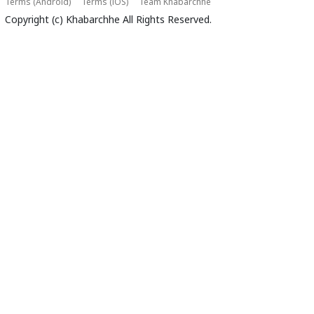
Terms (Android)
Terms (iOS)
Team Khabarchhe
Copyright (c)
Khabarchhe
All Rights Reserved.