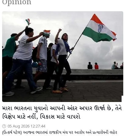
Opinion
મારા ભારતના યુવાનો આપની અંદર અપાર ઊર્જા છે, તેને
વિક્ષેપ માટે નહીં, વિકાસ માટે વાપરો
05 Aug 2026 12:27:44
(ઉત્કર્ષ પટેલ) આજના ભારતમાં રાજકીય મંચ પર આરોપ અને પ્રત્યારોપની લહેર