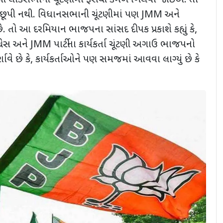
ી લોકસભાની ચૂંટણીમાં ફરીથી કમળ ખિલવો જોઈએ. તો
ી છૂપી નથી. વિધાનસભાની ચૂંટણીમાં પણ JMM અને
 છે. તો આ દરમિયાન ભાજપના સાંસદ દીપક પ્રકાશે કહ્યું કે,
ગ્રેસ અને JMM પાર્ટીના કાર્યકર્તા ચૂંટણી અગાઉ ભાજપનો
્શાવે છે કે, કાર્યકર્તાઓને પણ સમજમાં આવવા લાગ્યું છે કે