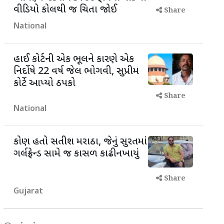
વીડિયો કોલથી જ ચિતા જોઈ
Share
National
હાઈ કોર્ટની એક ભૂલને કારણે એક
નિર્દોષે 22 વર્ષ જેલ ભોગવી, સુપ્રીમ
કોર્ટે આપ્યો ઠપકો
Share
National
કોણ હતો સતીશ મરાઠા, જેનું સુરતમાં
ગર્લફ્રેન્ડ સામે જ કાસળ કાઢી નખાયું
Share
Gujarat