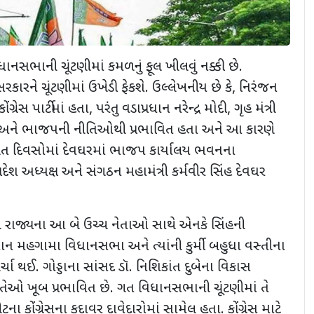
ાનસભાની ચૂંટણીમાં કમળનું ફૂલ ખીલવું નક્કી છે.
કારને ચૂંટણીમાં ઉખેડી ફેકશે. ઉલ્લેખનીય છે કે, નિરંજન
ેસ પાર્ટીમાં હતા, પરંતુ વડાપ્રધાન નરેન્દ્ર મોદી, ગૃહ મંત્રી
ી અને ભાજપની નીતિઓથી પ્રભાવિત હતા અને આ કારણે
. ગત દિવસોમાં દેવઘરમાં ભાજપ કાર્યાલય ભવનના
દેશ અધ્યક્ષ અને સંગઠન મહામંત્રી કર્મવીર સિંહ દેવઘર
રાજ્યના આ બે ઉચ્ચ નેતાઓ સાથે એનકે સિંહની
 મહગામા વિધાનસભા અને ત્યાંની કુર્મી બહુધા વસ્તીના
્ચા થઈ. ગોડ્ડાના સાંસદ ડૉ. નિશિકાંત દુબેના વિકાસ
 તેઓ ખૂબ પ્રભાવિત છે. ગત વિધાનસભાની ચૂંટણીમાં તે
કોંગ્રેસના કદાવર દાવેદારોમાં સામેલ હતા. કોંગ્રેસ માટે