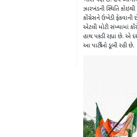
ખાસ પણ છે. હવે આગામ
ઝારખંડની સ્થિતિ કોઇથ
કોંગ્રેસને ઉખેડી ફેકવાની
એટલી મોટી સંખ્યામાં કોં
હાથ પકડી રહ્યા છે. એ દર
આ પાર્ટીઓ ડૂબી રહી છે.