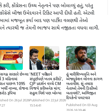
ી, કોંગ્રેસના ઉચ્ચ નેતૃત્વને પણ બોલાવ્યું હતું, પરંતુ
ોંગ્રેસે બીજા ઉમેદવારને ટિકિટ આપી દીધી હતી. એટલી
ગામામાં મજબૂત કર્યા બાદ પણ પાર્ટીના વલણથી તેઓ
્યા અને ત્યારથી જ તેમની ભાજપ સાથે નજીકતા વધવા લાગી.
ીસગઢ સરકારે છેલ્લા
'NEET પરીક્ષાને
હું મારી શિષ્યવૃત્તિ અને
્ષ 3 મહિનામાં
સંપૂર્ણપણે ખતમ કરી દો',
એજ્યુકેશન લોનના કાગળ
ેરાત પાછળ 1095
CJP પ્રદર્શન વચ્ચે CM
બતાવીશ. શું તમારા
 ખર્ચી નાખ્યા, રોજના
વિજયે કરી અનેક માંગ;
નેતાઓ તેમની ડિગ્રીઓ
કરોડ રૂપિયા
રાહુલ વિશે પણ બોલ્યા
બતાવશે?, અભિજીત
દિપકેનો પલટવાર
ished On 26 Jul 2026
Published On 22 Jul 2026
Published On 03 Aug
7:27
15:54:41
2026 16:39:46