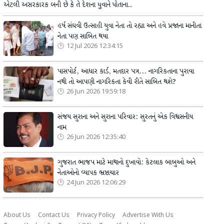
એટલી અસરકારક બની છે કે તે દેશના યુવાને પોતાના...
હર્ષ સંઘવી ઉત્સાહી યુવા નેતા તો રહ્યા અને હવે પ્રજાના માનીતા
નેતા પણ સાબિત થયા
12 Jul 2026 12:34:15
પાસપોર્ટ, આધાર કાર્ડ, મતદાર પત્ર... નાગરિકતાના પુરાવા
નથી તો આપણી નાગરિકતા કેવી રીતે સાબિત થશે?
26 Jun 2026 19:59:18
સંજય સુરાના અને સુરાના પરિવાર: સુરતનું એક વિશ્વસનીય
નામ
26 Jun 2026 12:35:40
ગુજરાત ભાજપ માટે માથાનો દુખાવો: કેટલાક બાબુઓ અને
નેતાઓનો વ્યાપક ભ્રષ્ટાચાર
24 Jun 2026 12:06:29
About Us
Contact Us
Privacy Policy
Advertise With Us