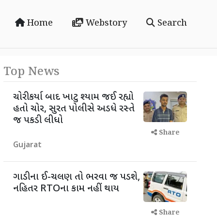
Home
Webstory
Search
Top News
ચોરી કર્યા બાદ ખાટુ શ્યામ જઈ રહ્યો
હતો ચોર, સુરત પોલીસે અડધે રસ્તે
જ પકડી લીધો
Share
Gujarat
ગાડીના ઈ-ચલણ તો ભરવા જ પડશે,
નહિતર RTOના કામ નહીં થાય
Share