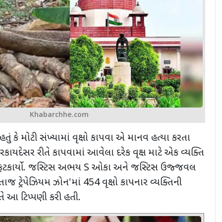
Khabarchhe.com
હ્યું હતું કે મોટી સંખ્યામાં વૃક્ષો કાપવા એ માનવ હત્યા કરતા
ગેરકાયદેસર રીતે કાપવામાં આવેલા દરેક વૃક્ષ માટે એક વ્યક્તિ
 ફટકાર્યો. જસ્ટિસ અભય
S
ઓકા અને જસ્ટિસ ઉજ્જવલ
તાજ ટ્રેપેઝિયમ ઝોન
'
માં
454
વૃક્ષો કાપનાર વ્યક્તિની
ે આ ટિપ્પણી કરી હતી.