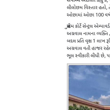
સર્વોચ્ચ અદાલતે કહ્યું કે
,
લીલોછમ વિસ્તાર હતો
,
ઓછામાં ઓછા
100
વર્
સુપ્રીમ કોર્ટે સેન્ટ્રલ એમ્પાવ
અગ્રવાલ નામના વ્યક્તિ દ્
બદલ પ્રતિ વૃક્ષ
1
લાખ રૂ
અગ્રવાલ વતી હાજર રહેલા
ભૂલ સ્વીકારી લીધી છે
,
પ