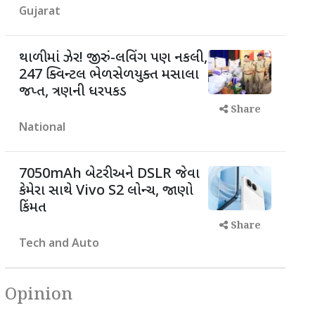
Gujarat
થાળીમાં ઝેર! જીરું-લવિંગ પણ નકલી,
247 ક્વિન્ટલ ભેળસેળયુક્ત મસાલા
જપ્ત, ત્રણની ધરપકડ
Share
National
7050mAh બેટરી અને DSLR જેવા
કેમેરા સાથે Vivo S2 લોન્ચ, જાણો
કિંમત
Share
Tech and Auto
Opinion