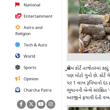
National
Entertainment
Astro and
Religion
Tech & Auto
World
Sports
સુપ્રીમ કોર્ટે તાજેતરમાં ક
પણ મોટો ગુનો છે. કોર્ટે 
Opinion
પર
1
લાખ રૂપિયાનો દંડ
ભુયાનની બેન્ચે સંરક્ષિત
'
Charcha Patra
અરજીને ફગાવી દેતી વખત