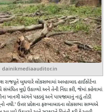
dainikmediaauditor.in
કેશ રાજપૂતે બુધવારે લોકસભામાં અલ્હાબાદ હાઈકોર્ટના
ંબંધિત મુદ્દો ઉઠાવ્યો અને તેની નિંદા કરી
,
જેમાં કહેવામાં
રીના ખાનગી અંગને પકડવું અને પાયજામાનું નાડું તોડી
ુનો નથી.
'
ઉત્તર પ્રદેશના ફરુખાબાદના લોકસભા સભ્યએ