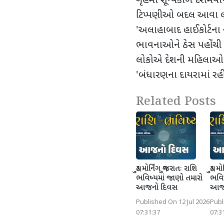
ગૃહમાં શૂન્યકાળ દરમિયા
ટિપ્પણીઓ બદલ આવા લોકો 
'
અલાહાબાદ હાઈકોર્ટના 
ભાવનાઓને ઠેસ પહોંચી
લોકોએ દેશની મહિલાઓન
'
બંધારણના દાયરામાં રહ
Related Posts
ગુડ મોર્નિંગ ગુજરાતઃ રાશિ
ગુડ મ
ભવિષ્યમાં જાણો તમારો
ભવિષ
આજનો દિવસ
આજન
Published On 12 Jul 2026
Publ
07:31:37
07:3