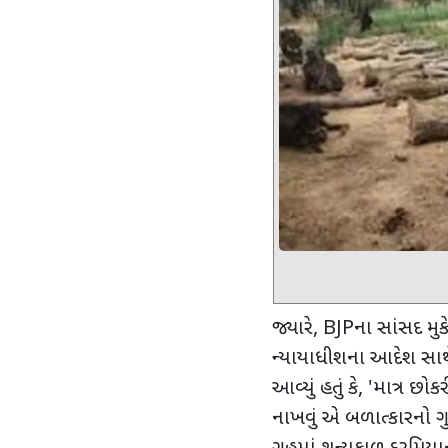
જ્યારે
, BJP
ના સાંસદ મુ
ન્યાયાધીશના આદેશ સાથે સ
આવ્યું હતું કે
, '
માત્ર છોક
નાખવું એ બળાત્કારનો ગ