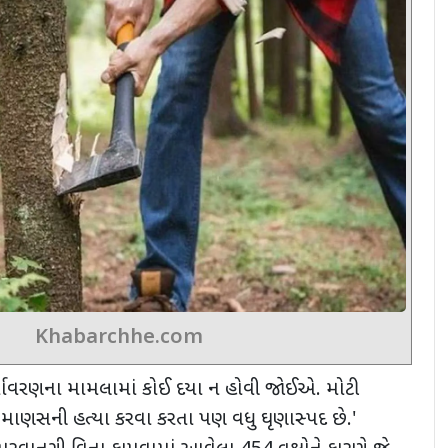
Khabarchhe.com
્યાવરણના મામલામાં કોઈ દયા ન હોવી જોઈએ. મોટી
 એ માણસની હત્યા કરવા કરતા પણ વધુ ઘૃણાસ્પદ છે.
'