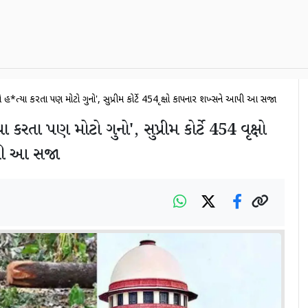
ા એ હ*ત્યા કરતા પણ મોટો ગુનો', સુપ્રીમ કોર્ટે 454 વૃક્ષો કાપનાર શખ્સને આપી આ સજા
ા કરતા પણ મોટો ગુનો', સુપ્રીમ કોર્ટે 454 વૃક્ષો
પી આ સજા