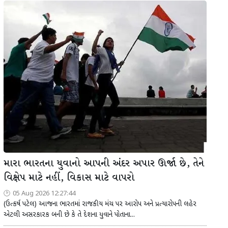
મારા ભારતના યુવાનો આપની અંદર અપાર ઊર્જા છે, તેને
વિક્ષેપ માટે નહીં, વિકાસ માટે વાપરો
05 Aug 2026 12:27:44
(ઉત્કર્ષ પટેલ) આજના ભારતમાં રાજકીય મંચ પર આરોપ અને પ્રત્યારોપની લહેર
એટલી અસરકારક બની છે કે તે દેશના યુવાને પોતાના...