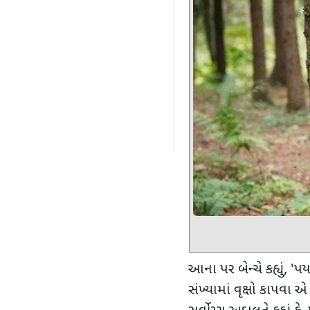
આના પર બેન્ચે કહ્યું
, '
પર
સંખ્યામાં વૃક્ષો કાપવા