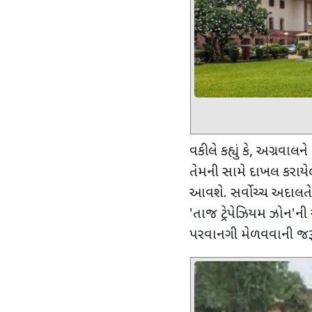
વકીલે કહ્યું કે
,
અગ્રવાલને
તેમની સામે દાખલ કરા
આવશે. સર્વોચ્ચ અદાલત
'
તાજ ટ્રેપેઝિયમ ઝોન
'
ની
પરવાનગી મેળવવાની જરૂ