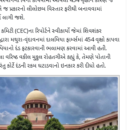
પરવાનગી વિના કાપવામાં આવેલા
454
વૃક્ષોને કારણે જે
તે જ પ્રકારનો લીલોછમ વિસ્તાર ફરીથી બનાવવામાં
ષ લાગી જશે.
ર્ડ કમિટી (
CEC)
ના રિપોર્ટને સ્વીકાર્યો જેમાં શિવશંકર
વારા મથુરા-વૃંદાવનમાં દાલમિયા ફાર્મ્સમાં
454
વૃક્ષો કાપવા
પિયાનો દંડ ફટકારવાની ભલામણ કરવામાં આવી હતી.
 વરિષ્ઠ વકીલ મુકુલ રોહતગીએ કહ્યું કે
,
તેમણે પોતાની
રંતુ કોર્ટે દંડની રકમ ઘટાડવાનો ઇનકાર કરી દીધો હતો.