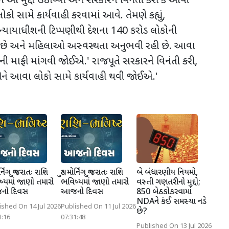
ન આ મુદ્દો ઉઠાવ્યો અને સરકારને વિનંતી કરી કે આવી
સામે કાર્યવાહી કરવામાં આવે. તેમણે કહ્યું
,
ન્યાયાધીશની ટિપ્પણીથી દેશના
140
કરોડ લોકોની
 છે અને મહિલાઓ અસ્વસ્થતા અનુભવી રહી છે. આવા
ી માફી માંગવી જોઈએ.
'
રાજપૂતે સરકારને વિનંતી કરી
,
ીને આવા લોકો સામે કાર્યવાહી થવી જોઈએ.
'
ોર્નિંગ ગુજરાતઃ રાશિ
ગુડ મોર્નિંગ ગુજરાતઃ રાશિ
બે બંધારણીય નિયમો,
્યમાં જાણો તમારો
ભવિષ્યમાં જાણો તમારો
વસ્તી ગણતરીનો મુદ્દો;
ો દિવસ
આજનો દિવસ
850 બેઠકોકરવામાં
NDAને કંઈ સમસ્યા નડે
ished On 14 Jul 2026
Published On 11 Jul 2026
છે?
1:16
07:31:48
Published On 13 Jul 2026