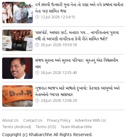
હર્ષ સંઘવી ઉત્સાહી યુવા નેતા તો રહ્યા અને હવે પ્રજાના માનીતા
નેતા પણ સાબિત થયા
12 Jul 2026 12:34:15
પાસપોર્ટ, આધાર કાર્ડ, મતદાર પત્ર... નાગરિકતાના પુરાવા
નથી તો આપણી નાગરિકતા કેવી રીતે સાબિત થશે?
26 Jun 2026 19:59:18
સંજય સુરાના અને સુરાના પરિવાર: સુરતનું એક વિશ્વસનીય
નામ
26 Jun 2026 12:35:40
ગુજરાત ભાજપ માટે માથાનો દુખાવો: કેટલાક બાબુઓ અને
નેતાઓનો વ્યાપક ભ્રષ્ટાચાર
24 Jun 2026 12:06:29
About Us
Contact Us
Privacy Policy
Advertise With Us
Terms (Android)
Terms (iOS)
Team Khabarchhe
Copyright (c)
Khabarchhe
All Rights Reserved.