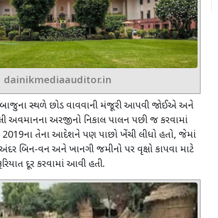
dainikmediaauditor.in
 બાજુના સ્થળે છોડ વાવવાની મંજૂરી આપવી જોઈએ અને
યેલી અવમાનના અરજીનો નિકાલ પાલન પછી જ કરવામાં
ે
2019
ના તેના આદેશને પણ પાછો ખેંચી લીધો હતો
,
જેમાં
 અંદર બિન-વન અને ખાનગી જમીનો પર વૃક્ષો કાપવા માટે
રિયાત દૂર કરવામાં આવી હતી.