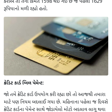
કરીએ તો તેની કિંમત 1598 થઈ ગઈ છે જે પહેલા 1629
રૂપિયાનો મળી રહ્યો હતો.
ક્રેડિટ કાર્ડ બિલ પેમેન્ટ:
જો તમે ક્રેડિટ કાર્ડ ઉપયોગ કરી રહ્યા છો તો આજથી તમારા
માટે પણ નિયમ બદલાઈ ગયા છે. મહિનાના પહેલા જ દિવસે
ક્રેડિટ કાર્ડના પેમેન્ટ સાથે જોડાયેલો મોટો બદલાવ લાગૂ થવા