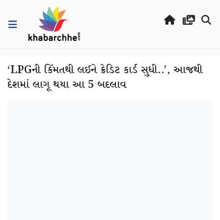
‘LPGની કિંમતથી લઈને ક્રેડિટ કાર્ડ સુધી..’, આજથી
દેશમાં લાગૂ થયા આ 5 બદલાવ