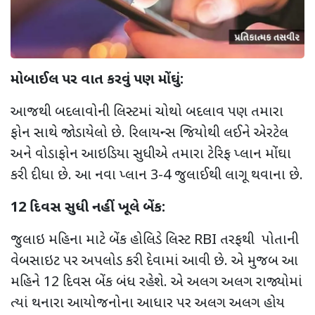
મોબાઈલ પર વાત કરવું પણ મોંઘું:
આજથી બદલાવોની લિસ્ટમાં ચોથો બદલાવ પણ તમારા
ફોન સાથે જોડાયેલો છે. રિલાયન્સ જિયોથી લઈને એરટેલ
અને વોડાફોન આઇડિયા સુધીએ તમારા ટેરિફ પ્લાન મોંઘા
કરી દીધા છે. આ નવા પ્લાન 3-4 જુલાઈથી લાગૂ થવાના છે.
12 દિવસ સુધી નહીં ખૂલે બેંક:
જુલાઇ મહિના માટે બેંક હોલિડે લિસ્ટ RBI તરફથી પોતાની
વેબસાઇટ પર અપલોડ કરી દેવામાં આવી છે. એ મુજબ આ
મહિને 12 દિવસ બેંક બંધ રહેશે. એ અલગ અલગ રાજ્યોમાં
ત્યાં થનારા આયોજનોના આધાર પર અલગ અલગ હોય