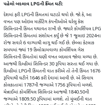
પહેલો બદલાવ
LPGની કિંમત ઘટી:
દેશમાં ફરી LPGની કિંમતમાં ઘટાડો થયો છે. જો કે, આ
વખત પણ ઓઇલ માર્કેટિંગ કંપનીઓએ ઘરેલુ કેસ
સિલિન્ડરની કિંમત યથાવત રાખી છે. જ્યારે કોમર્શિયલ LPG
સિલિન્ડરની કિંમતમાં સંશોધન કર્યું છે જે 1 જુલાઇ 2024ના
રોજ સવારે 6 વાગ્યાથી લાગૂ થઈ ગઈ છે. છેલ્લા કેટલાક
સમયમાં જ્યાં 19 કિલોગ્રામવાળા કોમર્શિયલ ગેસ
સિલિનરની કિંમતોમાં ઘણી વખત બદલાવ જોવા મળ્યા છે.
આજથી દિલ્હીમાં સિલિન્ડર 30 રૂપિયા સસ્તા થઈ ગયા છે.
દિલ્હીમાં LPGની કિંમતની વાત કરીએ તો તેની કિંમત 1676
રૂપિયાથી ઘટીને 1646 કરી દેવામાં આવી છે. એ સિવાય
કોલકાતામાં 1787ની જગ્યાએ 1756 રૂપિયાનો મળશે.
ચેન્નાઈમાં કોમર્શિયલ સિલિન્ડર આજથી 1840.50ની
જગ્યાએ 1809.50 રૂપિયામાં મળશે. તો મુંબઈની વાત