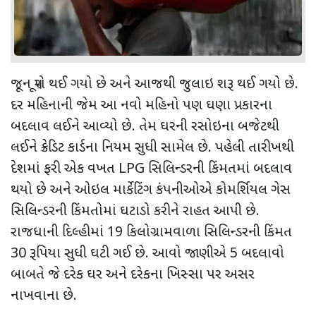
જૂન પૂરો થઈ ગયો છે અને આજથી જુલાઇ શરૂ થઈ ગયો છે.
દર મહિનાની જેમ આ નવો મહિનો પણ ઘણા પ્રકારના
બદલાવ લઈને આવ્યો છે. તેમ ઘરની રસોઇના બજેટથી
લઈને ક્રેડિટ કાર્ડના નિયમ સુધી સામેલ છે. પહેલી તારીખથી
દેશમાં ફરી એક વખત LPG સિલિન્ડરની કિંમતમાં બદલાવ
થયો છે અને ઓઇલ માર્કેટિંગ કંપનીઓએ કોમર્શિયલ ગેસ
સિલિન્ડરની કિંમતોમાં ઘટાડો કરીને રાહત આપી છે.
રાજધાની દિલ્હીમાં 19 કિલોગ્રામવાળા સિલિન્ડરની કિંમત
30 રૂપિયા સુધી ઘટી ગઈ છે. આવો જાણીએ 5 બદલાવો
બાબતે જે દરેક ઘર અને દરેકના ખિસ્સા પર અસર
નાખવાના છે.