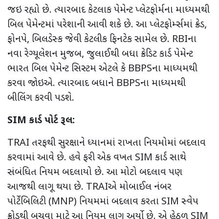
જઇ રહ્યો છે. ત્યારબાદ કેટલાક પેમેન્ટ પ્લેટફોર્મના માધ્યમથી
બિલ પેમેન્ટમાં પરેશાની આવી શકે છે. આ પ્લેટફોર્મ્સમાં ક્રેડ,
ફોનપે, બિલડેસ્ક જેવી કેટલીક ફિનટેક સામેલ છે. RBIના
નવા રેગ્યૂલેશન મુજબ, જુલાઈથી બધા ક્રેડિટ કાર્ડ પેમેન્ટ
ભારત બિલ પેમેન્ટ સિસ્ટમ એટલે કે BBPSના માધ્યમથી
કરવા જોઇએ. ત્યારબાદ બધાને BBPSના માધ્યમથી
બીલિંગ કરવી પડશે.
SIM કાર્ડ પોર્ટ રૂલ:
TRAI તરફથી સુરક્ષાને ધ્યાનમાં રાખતા નિયમોમાં બદલાવ
કરવામાં આવે છે. હવે ફરી એક વખત SIM કાર્ડ સાથે
સંબંધિત નિયમ બદલાયો છે. આ મોટો બદલાવ પણ
આજથી લાગૂ થયા છે. TRAIએ મોબાઈલ નંબર
પોર્ટેબિલિટી (MNP) નિયમમાં બદલાવ કરતા SIM સ્વેપ
ફ્રોડથી બચવા માટે આ નિયમ લાગૂ અર્યો છે. એ હેઠળ SIM