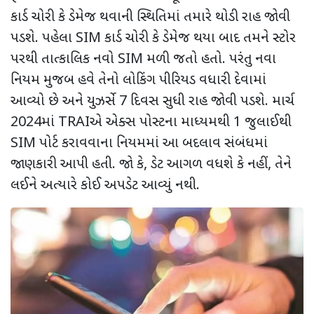
કાર્ડ ચોરી કે ડેમેજ થવાની સ્થિતિમાં તમારે થોડી રાહ જોવી
પડશે. પહેલા SIM કાર્ડ ચોરી કે ડેમેજ થયા બાદ તમને સ્ટોર
પરથી તાત્કાલિક નવો SIM મળી જતો હતો. પરંતુ નવા
નિયમ મુજબ હવે તેનો લોકિંગ પીરિયડ વધારી દેવામાં
આવ્યો છે અને યુઝર્સે 7 દિવસ સુધી રાહ જોવી પડશે. માર્ચ
2024માં TRAIએ એક્સ પોસ્ટના માધ્યમથી 1 જુલાઈથી
SIM પોર્ટ કરાવવાના નિયમમાં આ બદલાવ સંબંધમાં
જાણકારી આપી હતી. જો કે, ડેટ આગળ વધશે કે નહીં, તેને
લઈને અત્યારે કોઈ અપડેટ આવ્યું નથી.