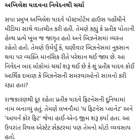
અખિલેશ યાદવના નિવેદનથી ચર્ચા
સપા પ્રમુખ અખિલેશ યાદવે પોસ્ટમોર્ટમ હાઉસ પહોંચીને
મીડિયા સાથે વાતચીત કરી હતી. તેમણે કહ્યું કે પ્રતીક પોતાની
હેલ્થ પ્રત્યે ખૂબ જ જાગૃત હતો અને બિઝનેસમાં વ્યસ્ત
રહેતો હતો. તેમણે ઉમેર્યું કે
,
ઘણીવાર બિઝનેસમાં નુકસાન
થવા પર વ્યક્તિ માનસિક રીતે પરેશાન થઈ જાય છે.
આ
નિવેદન બાદ લોકોમાં ચર્ચા શરૂ થઈ છે કે શું પ્રતીક યાદવ કોઈ
આર્થિક દબાણ કે બિઝનેસની સમસ્યાઓનો સામનો કરી
રહ્યા હતા
?
રાજકારણથી દૂર રહેતા પ્રતીક યાદવે ફિટનેસની દુનિયામાં
નામ બનાવ્યું હતું. તેમણે લખનૌમાં
'
ધ ફિટનેસ પ્લાનેટ
'
અને
'
આયર્ન કોર ફિટ
'
જેવા હાઈ-એન્ડ જીમ શરૂ કર્યા હતા. આ
ઉપરાંત રિયલ એસ્ટેટ સેક્ટરમાં પણ તેમનો મોટો વ્યવસાય
હતો.