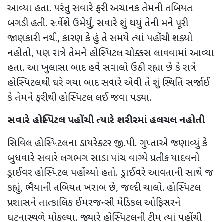
આવ્યા હતા. પરંતુ સવારે ફરી અચાનક તેમની તબિયત
બગડી હતી. સર્વેશે ઉમેર્યું
,
સવારે શું થયું તેની મને પૂરી
જાણકારી નથી
,
કારણ કે હું તે સમયે ત્યાં પહોંચી શક્યો
નહોતો
,
પણ રાત્રે તેમને હોસ્પિટલ ચોક્કસ લાવવામાં આવ્યા
હતા. આ ખુલાસા બાદ હવે સવાલો ઉઠી રહ્યા છે કે રાત્રે
હોસ્પિટલથી ઘરે ગયા બાદ સવારે એવી તે શું સ્થિતિ સર્જાઈ
કે તેમને ફરીથી હોસ્પિટલ લઈ જવા પડ્યા.
સવારે હોસ્પિટલ પહોંચી ત્યારે શરીરમાં હલચલ નહોતી
સિવિલ હોસ્પિટલના ડાયરેક્ટર જી.પી. ગુપ્તાએ જણાવ્યું કે
બુધવારે સવારે લગભગ સાડા પાંચ વાગ્યે પ્રતીક યાદવનો
ડ્રાઈવર હોસ્પિટલ પહોંચ્યો હતો. ડ્રાઈવરે આવતાની સાથે જ
કહ્યું
,
ભૈયાની તબિયત ખરાબ છે
,
જલ્દી ચાલો. હોસ્પિટલ
પ્રશાસને તાત્કાલિક ઈમરજન્સી મેડિકલ ઓફિસરને
ઘટનાસ્થળે મોકલ્યા. જ્યારે હોસ્પિટલની ટીમ ત્યાં પહોંચી