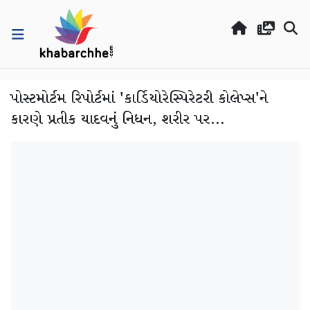
પોસ્ટમોર્ટમ રિપોર્ટમાં 'કાર્ડિયોરેસ્પિરેટરી કોલેપ્સ'ને
કારણે પ્રતીક યાદવનું નિધન, શરીર પર...