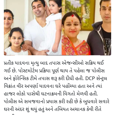
પ્રતીક યાદવના મૃત્યુ બાદ તપાસ એજન્સીઓ સક્રિય થઈ
ગઈ છે. પોસ્ટમોર્ટમ પ્રક્રિયા પૂર્ણ થાય તે પહેલા જ પોલીસ
અને ફોરેન્સિક ટીમે તપાસ શરૂ કરી દીધી હતી.
DCP
સેન્ટ્રલ
વિક્રાંત વીર અપર્ણા યાદવના ઘરે પહોંચ્યા હતા અને ત્યાં
હાજર લોકો પાસેથી ઘટનાક્રમની વિગતો મેળવી હતી.
પોલીસ એ સમજવાનો પ્રયાસ કરી રહી છે કે બુધવારે સવારે
ઘરની અંદર શું થયું હતું અને તબિયત અચાનક કેવી રીતે