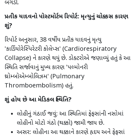
બગડી.
પ્રતીક યાદવનો પોસ્ટમોર્ટમ રિપોર્ટ: મૃત્યુનું ચોક્કસ કારણ
શું
?
રિપોર્ટ અનુસાર
, 38
વર્ષીય પ્રતીક યાદવનું મૃત્યુ
'
કાર્ડિયોરેસ્પિરેટરી કોલેપ્સ
' (Cardiorespiratory
Collapse)
ને કારણે થયું છે. ડોક્ટરોએ જણાવ્યું હતું કે આ
સ્થિતિ સર્જાવાનું મુખ્ય કારણ
'
પલ્મોનરી
થ્રોમ્બોએમ્બોલિઝમ
' (Pulmonary
Thromboembolism)
હતું.
શું હોય છે આ મેડિકલ સ્થિતિ
?
લોહીનું ગંઠાઈ જવું:
આ સ્થિતિમાં ફેફસાંની નસોમાં
લોહીનો મોટો ગંઠો (થક્કો) જામી જાય છે.
અસર:
લોહીના આ થક્કાને કારણે હૃદય અને ફેફસાં