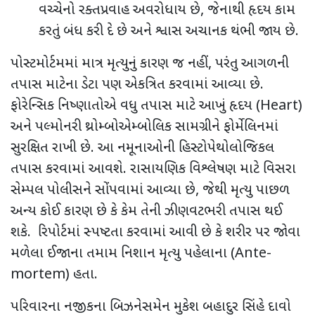
વચ્ચેનો રક્તપ્રવાહ અવરોધાય છે
,
જેનાથી હૃદય કામ
કરતું બંધ કરી દે છે અને શ્વાસ અચાનક થંભી જાય છે.
પોસ્ટમોર્ટમમાં માત્ર મૃત્યુનું કારણ જ નહીં
,
પરંતુ આગળની
તપાસ માટેના ડેટા પણ એકત્રિત કરવામાં આવ્યા છે.
ફોરેન્સિક નિષ્ણાતોએ વધુ તપાસ માટે આખું
હૃદય (
Heart)
અને પલ્મોનરી થ્રોમ્બોએમ્બોલિક સામગ્રીને
ફોર્મેલિનમાં
સુરક્ષિત રાખી છે. આ નમૂનાઓની હિસ્ટોપેથોલોજિકલ
તપાસ કરવામાં આવશે. રાસાયણિક વિશ્લેષણ માટે વિસરા
સેમ્પલ પોલીસને સોંપવામાં આવ્યા છે
,
જેથી મૃત્યુ પાછળ
અન્ય કોઈ કારણ છે કે કેમ તેની ઝીણવટભરી તપાસ થઈ
શકે.
રિપોર્ટમાં સ્પષ્ટતા કરવામાં આવી છે કે શરીર પર જોવા
મળેલા ઈજાના તમામ નિશાન
મૃત્યુ પહેલાના
(Ante-
mortem)
હતા.
પરિવારના નજીકના બિઝનેસમેન મુકેશ બહાદુર સિંહે દાવો