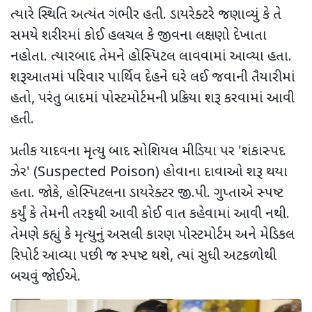
ત્યારે સ્થિતિ અત્યંત ગંભીર હતી. ડાયરેક્ટરે જણાવ્યું કે તે
સમયે શરીરમાં કોઈ હલચલ કે જીવના લક્ષણો દેખાતા
નહોતા. ત્યારબાદ તેમને હોસ્પિટલ લાવવામાં આવ્યા હતા.
શરૂઆતમાં પરિવાર પાર્થિવ દેહને ઘરે લઈ જવાની તૈયારીમાં
હતો
,
પરંતુ બાદમાં પોસ્ટમોર્ટમની પ્રક્રિયા શરૂ કરવામાં આવી
હતી.
પ્રતીક યાદવના મૃત્યુ બાદ સોશિયલ મીડિયા પર
'
શંકાસ્પદ
ઝેર
' (Suspected Poison)
હોવાના દાવાઓ શરૂ થયા
હતા. જોકે
,
હોસ્પિટલના ડાયરેક્ટર જી.પી. ગુપ્તાએ સ્પષ્ટ
કર્યું કે તેમની તરફથી આવી કોઈ વાત કહેવામાં આવી નથી.
તેમણે કહ્યું કે મૃત્યુનું અસલી કારણ પોસ્ટમોર્ટમ અને મેડિકલ
રિપોર્ટ આવ્યા પછી જ સ્પષ્ટ થશે
,
ત્યાં સુધી અટકળોથી
બચવું જોઈએ.