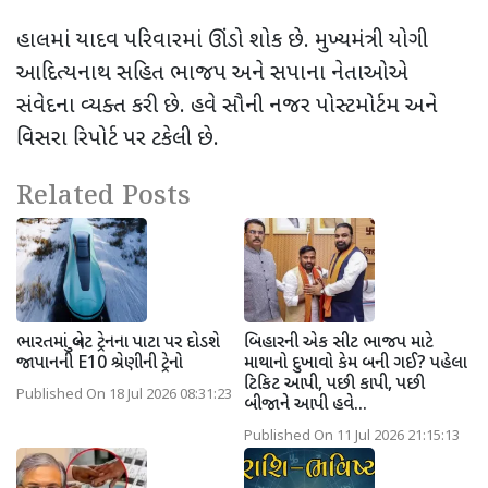
હાલમાં યાદવ પરિવારમાં ઊંડો શોક છે. મુખ્યમંત્રી યોગી
આદિત્યનાથ સહિત ભાજપ અને સપાના નેતાઓએ
સંવેદના વ્યક્ત કરી છે. હવે સૌની નજર પોસ્ટમોર્ટમ અને
વિસરા રિપોર્ટ પર ટકેલી છે.
Related Posts
ભારતમાં બુલેટ ટ્રેનના પાટા પર દોડશે
બિહારની એક સીટ ભાજપ માટે
જાપાનની E10 શ્રેણીની ટ્રેનો
માથાનો દુખાવો કેમ બની ગઈ? પહેલા
ટિકિટ આપી, પછી કાપી, પછી
Published On 18 Jul 2026 08:31:23
બીજાને આપી હવે...
Published On 11 Jul 2026 21:15:13