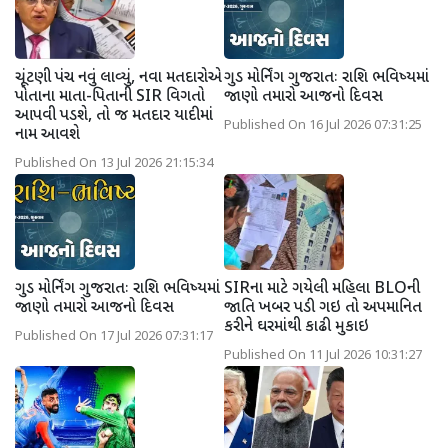
ચૂંટણી પંચ નવું લાવ્યું, નવા મતદારોએ
ગુડ મોર્નિંગ ગુજરાતઃ રાશિ ભવિષ્યમાં
પોતાના માતા-પિતાની SIR વિગતો
જાણો તમારો આજનો દિવસ
આપવી પડશે, તો જ મતદાર યાદીમાં
Published On 16 Jul 2026 07:31:25
નામ આવશે
Published On 13 Jul 2026 21:15:34
ગુડ મોર્નિંગ ગુજરાતઃ રાશિ ભવિષ્યમાં
SIRના માટે ગયેલી મહિલા BLOની
જાણો તમારો આજનો દિવસ
જાતિ ખબર પડી ગઇ તો અપમાનિત
કરીને ઘરમાંથી કાઢી મુકાઇ
Published On 17 Jul 2026 07:31:17
Published On 11 Jul 2026 10:31:27