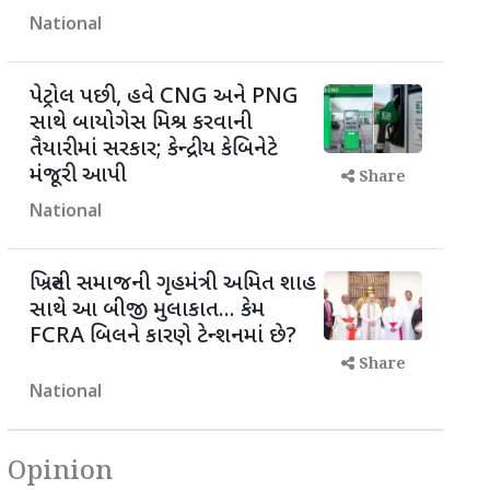
National
પેટ્રોલ પછી, હવે CNG અને PNG
સાથે બાયોગેસ મિશ્ર કરવાની
તૈયારીમાં સરકાર; કેન્દ્રીય કેબિનેટે
મંજૂરી આપી
Share
National
ખ્રિસ્તી સમાજની ગૃહમંત્રી અમિત શાહ
સાથે આ બીજી મુલાકાત... કેમ
FCRA બિલને કારણે ટેન્શનમાં છે?
Share
National
Opinion