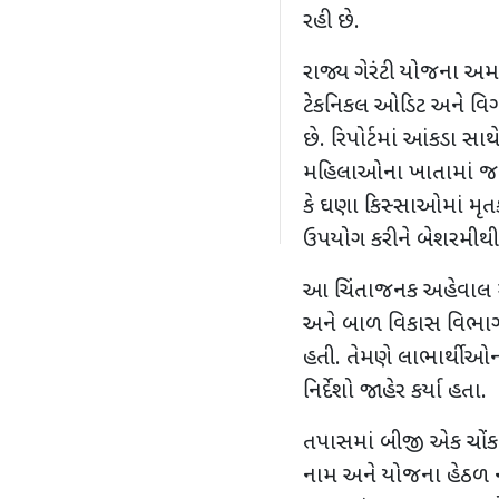
રહી છે.
રાજ્ય ગેરંટી યોજના અમ
ટેકનિકલ ઓડિટ અને વિગત
છે. રિપોર્ટમાં આંકડા સાથ
મહિલાઓના ખાતામાં જમ
કે ઘણા કિસ્સાઓમાં
મૃત
ઉપયોગ કરીને બેશરમીથી
આ ચિંતાજનક અહેવાલ 
અને બાળ વિકાસ વિભાગ
હતી. તેમણે લાભાર્થીઓન
નિર્દેશો જાહેર કર્યા હતા.
તપાસમાં બીજી એક ચોંક
નામ અને યોજના હેઠળ ન