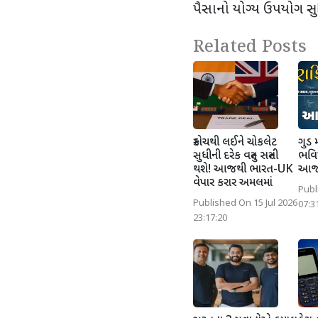
પૈસાનો યોગ્ય ઉપયોગ સુન
Related Posts
સ્કોચથી લઈને ચોકલેટ
ગુડ 
સુધીની દરેક વસ્તુ સસ્તી
ભવિષ
થશે! આજથી ભારત-UK
આજન
વેપાર કરાર અમલમાં
Publ
Published On 15 Jul 2026
07:3
23:17:20