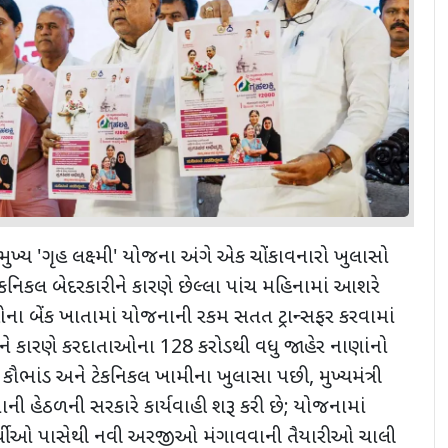
 મુખ્ય
'
ગૃહ લક્ષ્મી
'
યોજના અંગે એક ચોંકાવનારો ખુલાસો
ેકનિકલ બેદરકારીને કારણે
છેલ્લા પાંચ મહિનામાં આશરે
ા બેંક ખાતામાં યોજનાની રકમ સતત ટ્રાન્સફર કરવામાં
ે કારણે કરદાતાઓના
128 કરોડથી વધુ જાહેર નાણાંનો
 કૌભાંડ અને ટેકનિકલ ખામીના ખુલાસા પછી
,
મુખ્યમંત્રી
ાની હેઠળની સરકારે કાર્યવાહી શરૂ કરી છે
;
યોજનામાં
ર્થીઓ પાસેથી નવી અરજીઓ મંગાવવાની તૈયારીઓ ચાલી