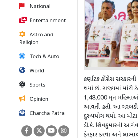
National
Entertainment
Astro and
Religion
Tech & Auto
World
કર્ણાટક કોંગ્રેસ સરકારની
Sports
થયો છે. રાજ્યમાં મોટી ટ
1
,
48
,
000 મૃત મહિલાઓન
Opinion
આવતી હતી. આ ગરબડીન
Charcha Patra
દુરુપયોગ થયો. આ મોટા
ડી.કે. શિવકુમારની આગેવ
ફેરફાર કરવા અને લાભા