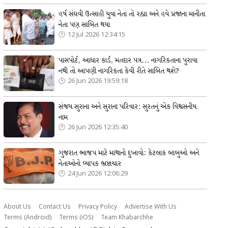
હર્ષ સંઘવી ઉત્સાહી યુવા નેતા તો રહ્યા અને હવે પ્રજાના માનીતા
નેતા પણ સાબિત થયા
12 Jul 2026 12:34:15
પાસપોર્ટ, આધાર કાર્ડ, મતદાર પત્ર... નાગરિકતાના પુરાવા
નથી તો આપણી નાગરિકતા કેવી રીતે સાબિત થશે?
26 Jun 2026 19:59:18
સંજય સુરાના અને સુરાના પરિવાર: સુરતનું એક વિશ્વસનીય
નામ
26 Jun 2026 12:35:40
ગુજરાત ભાજપ માટે માથાનો દુખાવો: કેટલાક બાબુઓ અને
નેતાઓનો વ્યાપક ભ્રષ્ટાચાર
24 Jun 2026 12:06:29
About Us
Contact Us
Privacy Policy
Advertise With Us
Terms (Android)
Terms (iOS)
Team Khabarchhe