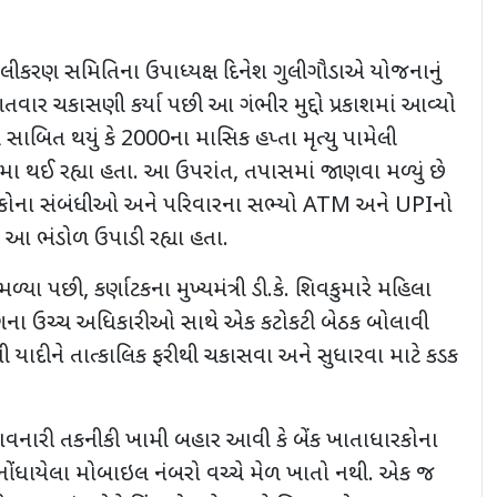
લીકરણ સમિતિના ઉપાધ્યક્ષ દિનેશ ગુલીગૌડાએ યોજનાનું
વાર ચકાસણી કર્યા પછી આ ગંભીર મુદ્દો પ્રકાશમાં આવ્યો
ે સાબિત થયું કે
2000ના માસિક હપ્તા મૃત્યુ પામેલી
ા થઈ રહ્યા હતા. આ ઉપરાંત
,
તપાસમાં જાણવા મળ્યું છે
કોના સંબંધીઓ અને પરિવારના સભ્યો
ATM
અને
UPI
નો
 આ ભંડોળ ઉપાડી રહ્યા હતા.
મળ્યા પછી
,
કર્ણાટકના મુખ્યમંત્રી ડી.કે. શિવકુમારે મહિલા
ના ઉચ્ચ અધિકારીઓ સાથે એક કટોકટી બેઠક બોલાવી
ી યાદીને તાત્કાલિક ફરીથી ચકાસવા અને સુધારવા માટે કડક
ાવનારી તકનીકી ખામી બહાર આવી કે બેંક ખાતાધારકોના
ોંધાયેલા મોબાઇલ નંબરો વચ્ચે મેળ ખાતો નથી. એક જ