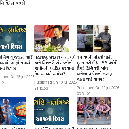
િશ્ચિત કરશે.
મોર્નિંગ ગુજરાતઃ રાશિ
મહારાષ્ટ્ર સરકારે બધા ચર્ચ
14 વર્ષની નોકરી પછી
્યમાં જાણો તમારો
અને મિશનરી સંગઠનોની
છુટા કરી દીધા, 56 વર્ષની
ો દિવસ
જમીનની ઓડિટ કરવાનો
ઉંમરે ડિલિવરી બોય
કેમ આપ્યો આદેશ?
બનેલા વડીલની કરુણ
ished On 15 Jul 2026
વાર્તા થઇ વાયરલ
Published On 10 Jul 2026
1:21
Published On 10 Jul 2026
21:15:53
09:31:03