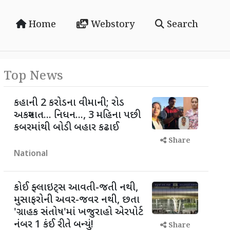
Home
Webstory
Search
Top News
કહાની 2 કરોડના વીમાની; રોડ
અકસ્માત... નિધન..., 3 મહિના પછી
કબરમાંથી બોડી બહાર કઢાઈ
Share
National
કોઈ ફ્લાઇટ્સ આવતી-જતી નથી,
મુસાફરોની અવર-જવર નથી, છતા
'ગ્રાહક સંતોષ'માં ખજુરાહો એરપોર્ટ
નંબર 1 કંઈ રીતે બન્યું!
Share