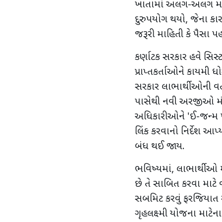
ખાતામાં અલગ-અલગ મોબા
દુરુપયોગ થયો
,
જેના કા
જરૂરી માહિતી કે પૈસા પ
કર્ણાટક સરકાર હવે સિસ્
પ્રાપ્તકર્તાઓને કાયમી ધ
સરકાર લાભાર્થીઓની વર્
પાસેથી નવી અરજીઓ મંગાવ
અધિકારીઓને
'
ઈ-જન્મ પ
લિંક કરવાનો નિર્દેશ આપ્
બંધ થઈ જાય.
ભવિષ્યમાં
,
લાભાર્થીઓ મ
છે તે સાબિત કરવા માટે 
સબમિટ કરવું ફરજિયાત ર
ગૃહલક્ષ્મી યોજના માટે