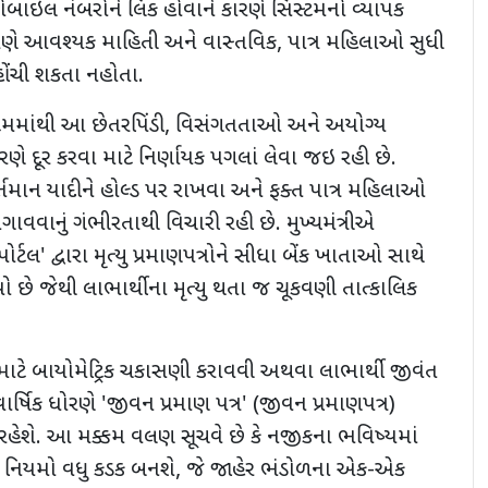
ઇલ નંબરોને લિંક હોવાને કારણે સિસ્ટમનો વ્યાપક
રણે આવશ્યક માહિતી અને વાસ્તવિક
,
પાત્ર મહિલાઓ સુધી
હોંચી શકતા નહોતા.
ટમમાંથી આ છેતરપિંડી
,
વિસંગતતાઓ અને અયોગ્ય
ોરણે દૂર કરવા માટે નિર્ણાયક પગલાં લેવા જઇ રહી છે.
તમાન યાદીને હોલ્ડ પર રાખવા અને ફક્ત પાત્ર મહિલાઓ
વાનું ગંભીરતાથી વિચારી રહી છે. મુખ્યમંત્રીએ
ોર્ટલ
'
દ્વારા મૃત્યુ પ્રમાણપત્રોને સીધા બેંક ખાતાઓ સાથે
યો છે જેથી લાભાર્થીના મૃત્યુ થતા જ ચૂકવણી તાત્કાલિક
ાટે બાયોમેટ્રિક ચકાસણી કરાવવી અથવા લાભાર્થી જીવંત
વાર્ષિક ધોરણે
'
જીવન પ્રમાણ પત્ર
' (
જીવન પ્રમાણપત્ર)
હેશે. આ મક્કમ વલણ સૂચવે છે કે નજીકના ભવિષ્યમાં
ના નિયમો વધુ કડક બનશે
,
જે જાહેર ભંડોળના એક-એક