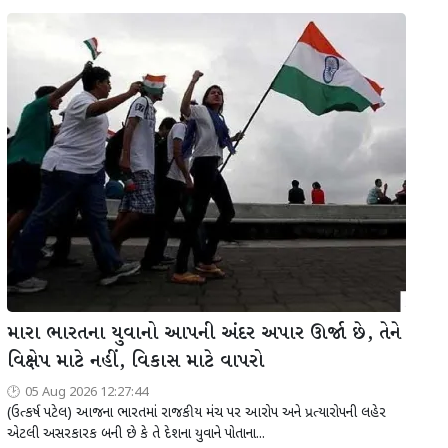
મારા ભારતના યુવાનો આપની અંદર અપાર ઊર્જા છે, તેને
વિક્ષેપ માટે નહીં, વિકાસ માટે વાપરો
05 Aug 2026 12:27:44
(ઉત્કર્ષ પટેલ) આજના ભારતમાં રાજકીય મંચ પર આરોપ અને પ્રત્યારોપની લહેર
એટલી અસરકારક બની છે કે તે દેશના યુવાને પોતાના...