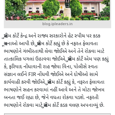
blog.ipleaders.in
સુપ્રીમ કોર્ટે કેન્દ્ર અને રાજ્ય સરકારોને હેટ સ્પીચ પર કડક
સૂચનાઓ આપી છે. સુપ્રીમ કોર્ટે કહ્યું છે કે નફરત ફેલાવતા
ભાષણોને ગંભીરતાથી લેવા જોઈએ અને તેને રોકવા માટે
તાત્કાલિક પગલાં ઉઠાવવા જોઈએ. સુપ્રીમ કોર્ટે એમ પણ કહ્યું
કે
,
ફરિયાદ નોંધાવાની રાહ જોયા વિના
,
પોલીસે સ્વતઃ
સંજ્ઞાન લઈને
FIR
નોંધવી જોઈએ અને દોષીઓ સામે
કાર્યવાહી કરવી જોઈએ. સુપ્રીમ કોર્ટે કહ્યું કે
,
નફરત ફેલાવતા
ભાષણોને સહન કરવામાં નહીં આવે અને તે મોટા જોખમ
બનતા જઈ રહ્યા છે
,
જેને વધતા રોકવા પડશે. નફરતી
ભાષણોને રોકવા માટે સુપ્રીમ કોર્ટે કડક વલણ અપનાવ્યું છે.