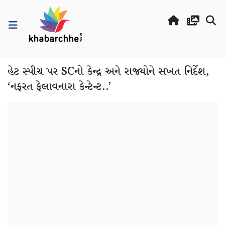
હેટ સ્પીચ પર SCનો કેન્દ્ર અને રાજ્યોને સખત નિર્દેશ,
‘નફરત ફેલાવનારા કેન્ટેન્ટ..’