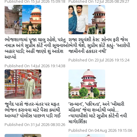
Published On 15 Jul 2026 15:09:18
Published On 12 Jul 2026 08:29:27
ભોજશાળામાં પૂજા ચાલુ રહેશે, પરંતુ
રાજા રઘુવંશી કેસ: સોનમ ફરી જેલ
નમાઝ અંગે સુપ્રીમ કોર્ટે નવી સૂચનાઓ
ભેગી થેશે, સુપ્રીમ કોર્ટે કહ્યું- ‘આરોપી
બહાર પાડી; અહીં જાણો શું આદેશ
જામીનની હકદાર નથી’
આપ્યો
Published On 23 Jul 2026 19:15:24
Published On 14 Jul 2026 19:14:38
જુનૈદ પાસે જંતર-મંતર પર મફત
‘સન્માન’, ‘પવિત્રતા’, અને ‘બીચારી
ભોજન કરાવવા માટે પૈસા ક્યાંથી
મહિલા’ જેવા શબ્દોથી બચો...
આવ્યા? પોલીસ પાછળ પડી ગઈ
ન્યાયાધીશો માટે સુપ્રીમ કોર્ટની નવી
માર્ગદર્શિકા
Published On 31 Jul 2026 08:30:26
Published On 04 Aug 2026 19:15:06