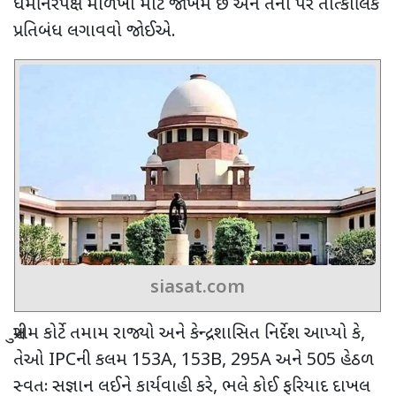
ધર્મનિરપેક્ષ માળખા માટે જોખમ છે અને તેના પર તાત્કાલિક
પ્રતિબંધ લગાવવો જોઈએ.
siasat.com
સુપ્રીમ કોર્ટે તમામ રાજ્યો અને કેન્દ્રશાસિત નિર્દેશ આપ્યો કે
,
તેઓ
IPC
ની કલમ
153A, 153B, 295A
અને
505
હેઠળ
સ્વતઃ સજ્ઞાન લઈને કાર્યવાહી કરે
,
ભલે કોઈ ફરિયાદ દાખલ