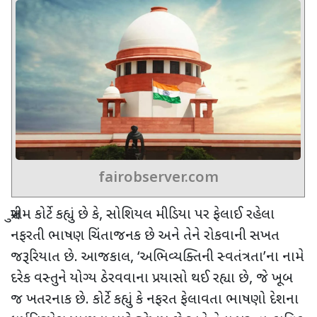
fairobserver.com
સુપ્રીમ કોર્ટે કહ્યું છે કે, સોશિયલ મીડિયા પર ફેલાઈ રહેલા
નફરતી ભાષણ ચિંતાજનક છે અને તેને રોકવાની સખત
જરૂરિયાત છે. આજકાલ
, ‘
અભિવ્યક્તિની સ્વતંત્રતા
’
ના નામે
દરેક વસ્તુને યોગ્ય ઠેરવવાના પ્રયાસો થઈ રહ્યા છે
,
જે ખૂબ
જ ખતરનાક છે. કોર્ટે કહ્યું કે નફરત ફેલાવતા ભાષણો દેશના