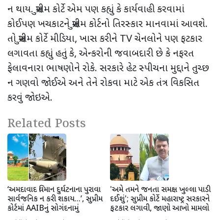
ન થાય. સુપ્રીમ કોર્ટે એમ પણ કહ્યું કે કાર્યવાહી કરવામાં
કોઈપણ ખચકાટને સુપ્રીમ કોર્ટનો તિરસ્કાર માનવામાં આવશે.
તો સુપ્રીમ કોર્ટે મીડિયા
,
ખાસ કરીને
TV
ચેનલોને પણ ફટકાર
લગાવતા કહ્યું હતું કે
,
એન્કરોની જવાબદારી છે કે નફરત
ફેલાવનારા ભાષણોને રોકે. સરકારે હેટ સ્પીચના મુદ્દાને તુચ્છ
ન ગણવો જોઈએ અને તેને રોકવા માટે એક તંત્ર વિકસિત
કરવું જોઇએ.
Related Posts
‘અમદાવાદ વિમાન દુર્ઘટનાના પુરાવા
'અમે તમને જનતા સમક્ષ ખુલ્લા પાડી
સાર્વજનિક ન કરી શકાય...’, સુપ્રીમ
દઈશું'; સુપ્રીમ કોર્ટે મહારાષ્ટ્ર સરકારને
કોર્ટમાં AAIBનું સોગંદનામું
ફટકાર લગાવી, જાણો આખો મામલો