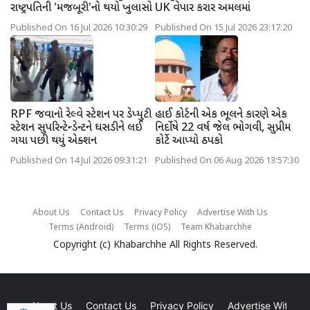
રાષ્ટ્રપતિની 'મજબૂરી'નો થયો ખુલાસો
UK વેપાર કરાર અમલમાં
Published On 16 Jul 2026 10:30:29
Published On 15 Jul 2026 23:17:20
RPF જવાનો રેલ્વે સ્ટેશન પર ડેપ્યુટી
હાઈ કોર્ટની એક ભૂલને કારણે એક
સ્ટેશન સુપરિન્ટેન્ડેન્ટને ઘસડીને લઈ
નિર્દોષે 22 વર્ષ જેલ ભોગવી, સુપ્રીમ
ગયા પછી થયું એક્શન
કોર્ટે આપ્યો ઠપકો
Published On 14 Jul 2026 09:31:21
Published On 06 Aug 2026 13:57:30
About Us
Contact Us
Privacy Policy
Advertise With Us
Terms (Android)
Terms (iOS)
Team Khabarchhe
Copyright (c)
Khabarchhe
All Rights Reserved.
About Us
Contact Us
Privacy Policy
Advertise With Us