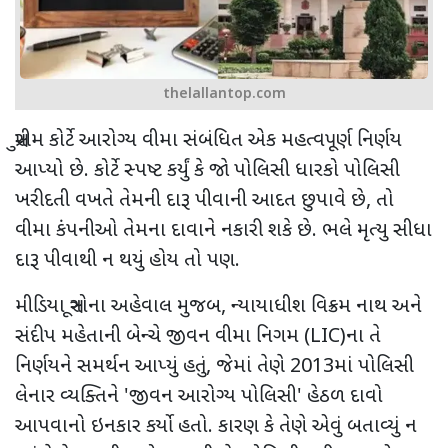
thelallantop.com
સુપ્રીમ કોર્ટે આરોગ્ય વીમા સંબંધિત એક મહત્વપૂર્ણ નિર્ણય
આપ્યો છે. કોર્ટે સ્પષ્ટ કર્યું કે જો પોલિસી ધારકો પોલિસી
ખરીદતી વખતે તેમની દારૂ પીવાની આદત છુપાવે છે
,
તો
વીમા કંપનીઓ તેમના દાવાને નકારી શકે છે. ભલે મૃત્યુ સીધા
દારૂ પીવાથી ન થયું હોય તો પણ.
મીડિયા સૂત્રોના અહેવાલ મુજબ
,
ન્યાયાધીશ વિક્રમ નાથ અને
સંદીપ મહેતાની બેન્ચે જીવન વીમા નિગમ (
LIC)
ના તે
નિર્ણયને સમર્થન આપ્યું હતું
,
જેમાં તેણે
2013
માં પોલિસી
લેનાર વ્યક્તિને
'
જીવન આરોગ્ય પોલિસી
'
હેઠળ દાવો
આપવાનો ઇનકાર કર્યો હતો. કારણ કે તેણે એવું બતાવ્યું ન