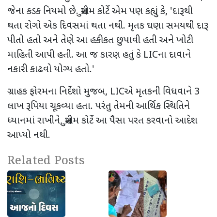
જેના કડક નિયમો છે. સુપ્રીમ કોર્ટે એમ પણ કહ્યું કે
, '
દારૂથી
થતા રોગો એક દિવસમાં થતા નથી. મૃતક ઘણા સમયથી દારૂ
પીતો હતો અને તેણે આ હકીકત છુપાવી હતી અને ખોટી
માહિતી આપી હતી. આ જ કારણ હતું કે
LIC
ના દાવાને
નકારી કાઢવો યોગ્ય હતો.
'
ગ્રાહક ફોરમના નિર્દેશો મુજબ
, LIC
એ મૃતકની વિધવાને
3
લાખ રૂપિયા ચૂકવ્યા હતા. પરંતુ તેમની આર્થિક સ્થિતિને
ધ્યાનમાં રાખીને
,
સુપ્રીમ કોર્ટે આ પૈસા પરત કરવાનો આદેશ
આપ્યો નથી.
Related Posts