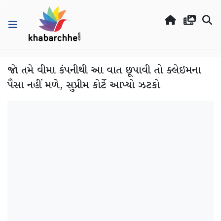
જો તમે વીમા કંપનીથી આ વાત છૂપાવી તો ક્લેઇમના
પૈસા નહીં મળે, સુપ્રીમ કોર્ટે આપ્યો ઝટકો