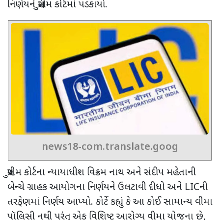
નિર્ણયને સુપ્રીમ કોર્ટમાં પડકાર્યો.
news18-com.translate.goog
સુપ્રીમ કોર્ટના ન્યાયાધીશ વિક્રમ નાથ અને સંદીપ મહેતાની
બેન્ચે ગ્રાહક આયોગના નિર્ણયને ઉલટાવી દીધો અને
LIC
ની
તરફેણમાં નિર્ણય આપ્યો. કોર્ટે કહ્યું કે આ કોઈ સામાન્ય વીમા
પૉલિસી નથી પરંતુ એક વિશિષ્ટ આરોગ્ય વીમા યોજના છે
,