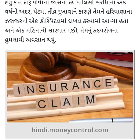
હતું કે તે દારૂ પીવાનો વ્યસની છે. પોલિસી ખરીદ્યાના એક
વર્ષની અંદર
,
પેટમાં તીવ્ર દુખાવાને કારણે તેમને હરિયાણાના
ઝજ્જરની એક હોસ્પિટલમાં દાખલ કરવામાં આવ્યા હતા
અને એક મહિનાની સારવાર પછી
,
તેમનું હૃદયરોગના
હુમલાથી અવસાન થયું.
hindi.moneycontrol.com