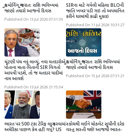
ગુડ મોર્નિંગ ગુજરાતઃ રાશિ ભવિષ્યમાં
SIRના માટે ગયેલી મહિલા BLOની
જાણો તમારો આજનો દિવસ
જાતિ ખબર પડી ગઇ તો અપમાનિત
કરીને ઘરમાંથી કાઢી મુકાઇ
Published On 13 Jul 2026 07:31:39
Published On 11 Jul 2026 10:31:27
ચૂંટણી પંચ નવું લાવ્યું, નવા મતદારોએ
ગુડ મોર્નિંગ ગુજરાતઃ રાશિ ભવિષ્યમાં
પોતાના માતા-પિતાની SIR વિગતો
જાણો તમારો આજનો દિવસ
આપવી પડશે, તો જ મતદાર યાદીમાં
Published On 15 Jul 2026 07:31:21
નામ આવશે
Published On 13 Jul 2026 21:15:34
ભારત પર 500 ટકા ટેરિફ લાગુ કરવામાં
સ્કોચથી લઈને ચોકલેટ સુધીની દરેક
અમેરિકા પાછળ કેમ હટી ગયું? US
વસ્તુ સસ્તી થશે! આજથી ભારત-