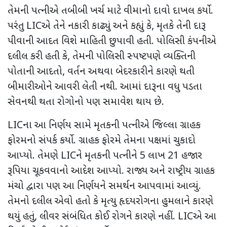
તેમની પત્નીએ તબીબી ખર્ચ માટે વીમાનો દાવો દાખલ કર્યો.
પરંતુ
LIC
એ તેને નકારી કાઢ્યું અને કહ્યું કે
,
મૃતકે તેની દારૂ
પીવાની આદત વિશે માહિતી છુપાવી હતી. પોલિસી કંપનીએ
દલીલ કરી હતી કે
,
તેમની પોલિસી સ્પષ્ટપણે વ્યક્તિની
પોતાની આદતો
,
વર્તન અથવા બેદરકારીને કારણે થતી
બીમારીઓને આવરી લેતી નથી. આમાં દારૂના વધુ પડતા
સેવનથી થતા રોગોનો પણ સમાવેશ થાય છે.
LIC
ના આ નિર્ણય સામે મૃતકની પત્નીએ જિલ્લા ગ્રાહક
ફોરમનો સંપર્ક કર્યો. ગ્રાહક ફોરમે તેમના પક્ષમાં ચુકાદો
આપ્યો. તેમણે
LIC
ને મૃતકની પત્નીને
5
લાખ
21
હજાર
રૂપિયા ચૂકવવાનો આદેશ આપ્યો. રાજ્ય અને રાષ્ટ્રીય ગ્રાહક
મંચો દ્વારા પણ આ નિર્ણયને સમર્થન આપવામાં આવ્યું.
તેમનો દલીલ એવો હતો કે મૃત્યુ હૃદયરોગના હુમલાને કારણે
થયું હતું
,
લીવર સંબંધિત કોઈ રોગને કારણે નહીં.
LIC
એ આ