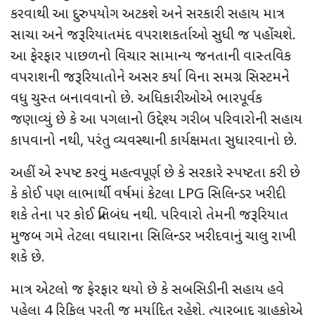
કરવાથી આ દુરુપયોગ અટકશે અને સરકારી સહાય માત્ર
સાચા અને જરૂરિયાતમંદ વપરાશકર્તાઓ સુધી જ પહોંચશે.
આ ફેરફાર પાછળનો વિચાર સામાન્ય જનતાની વાસ્તવિક
વપરાશની જરૂરિયાતોને અસર કર્યા વિના સમગ્ર સિસ્ટમને
વધુ ચુસ્ત બનાવવાનો છે. અધિકારીઓએ ભારપૂર્વક
જણાવ્યું છે કે આ પગલાનો ઉદ્દેશ્ય ગરીબ પરિવારોની સહાય
કાપવાનો નથી
,
પરંતુ વ્યવસ્થાની કાર્યક્ષમતા સુધારવાનો છે.
અહીં એ સ્પષ્ટ કરવું મહત્વપૂર્ણ છે કે સરકારે સ્પષ્ટતા કરી છે
કે કોઈ પણ લાભાર્થી વર્ષમાં કેટલા
LPG
સિલિન્ડર ખરીદી
શકે તેના પર કોઈ પ્રતિબંધ નથી. પરિવારો તેમની જરૂરિયાત
મુજબ ગમે તેટલા વધારાના સિલિન્ડર ખરીદવાનું ચાલુ રાખી
શકે છે.
માત્ર એટલો જ ફેરફાર થયો છે કે સબસિડીની સહાય હવે
પહેલા 4 રિફિલ પૂરતી જ મર્યાદિત રહેશે
,
ત્યારબાદ ગ્રાહકોએ