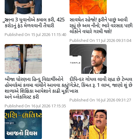
સુરતના 3 યુવાનોએ કમાલ કરી, 425
સાવચેત રહેજો! ફરીને પાછું આવી
કરોડનું ફંડ મેળવવાની તૈયારી
રહ્યું છે અલ નીનો; ભારે વરસાદ પછી
લોકોને વધારે ગરમી થશે!
Published On 15 Jul 2026 11:15:40
Published On 11 Jul 2026 09:31:04
બીજા ધોરણના હિન્દુ વિદ્યાર્થીઓને
દીપિન્દર ગોયલ લાવી રહ્યા છે ટેમ્પલ
હોમવર્કમાં કલમા વાંચીને આવવા કહ્યું!
ગેઝેટ, કિંમત રૂ. 1 લાખ, જાણો શું છે
શાળાએ શિક્ષિકા આયેશાને કાઢી મૂકી
ખાસ
અને બ્લેકલિસ્ટ કરી
Published On 16 Jul 2026 09:31:27
Published On 16 Jul 2026 17:15:35