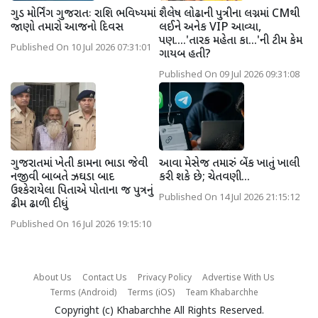
ગુડ મોર્નિંગ ગુજરાતઃ રાશિ ભવિષ્યમાં
શૈલેષ લોઢાની પુત્રીના લગ્નમાં CMથી
જાણો તમારો આજનો દિવસ
લઈને અનેક VIP આવ્યા,
પણ....'તારક મહેતા કા...'ની ટીમ કેમ
Published On 10 Jul 2026 07:31:01
ગાયબ હતી?
Published On 09 Jul 2026 09:31:08
ગુજરાતમાં ખેતી કામના ભાડા જેવી
આવા મેસેજ તમારું બેંક ખાતું ખાલી
નજીવી બાબતે ઝઘડા બાદ
કરી શકે છે; ચેતવણી...
ઉશ્કેરાયેલા પિતાએ પોતાના જ પુત્રનું
Published On 14 Jul 2026 21:15:12
ઢીમ ઢાળી દીધું
Published On 16 Jul 2026 19:15:10
About Us
Contact Us
Privacy Policy
Advertise With Us
Terms (Android)
Terms (iOS)
Team Khabarchhe
Copyright (c)
Khabarchhe
All Rights Reserved.