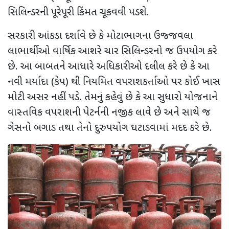
સિલિન્ડરની પૂરેપૂરી કિંમત ચૂકવવી પડશે.
સરકારી આંકડા દર્શાવે છે કે મોટાભાગના ઉજ્જવલા
લાભાર્થીઓ વાર્ષિક આશરે ચાર સિલિન્ડરનો જ ઉપયોગ કરે
છે. આ બાબતને આધારે અધિકારીઓ દલીલ કરે છે કે આ
નવી મર્યાદા (કેપ) થી નિયમિત વપરાશકર્તાઓ પર કોઈ ખાસ
મોટી અસર નહીં પડે. તેમનું કહેવું છે કે આ સુધારો યોજનાને
વાસ્તવિક વપરાશની પેટર્નની નજીક લાવે છે અને સાથે જ
ગેસનો બગાડ તથા તેનો દુરુપયોગ ઘટાડવામાં મદદ કરે છે.