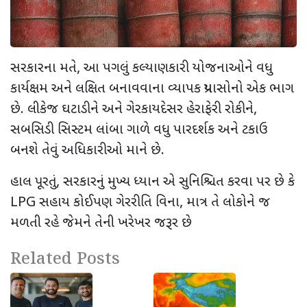
સરકારના મતે
,
આ પગલું કલ્યાણકારી યોજનાઓને વધુ
કાર્યક્ષમ અને લક્ષિત
બનાવવાના વ્યાપક પ્રયાસોનો એક ભાગ
છે. લીકેજ ઘટાડીને અને ગેરકાયદેસર હેરાફેરી રોકીને
,
સબસિડી સિસ્ટમ લાંબા ગાળે વધુ પારદર્શક અને ટકાઉ
બનશે તેવું અધિકારીઓ માને છે.
હાલ પૂરતું
,
સરકારનું મુખ્ય ધ્યાન એ સુનિશ્ચિત કરવા પર છે કે
LPG
સહાય કોઈપણ ગેરરીતિ વિના
,
માત્ર તે લોકોને જ
મળતી રહે જેમને તેની ખરેખર જરૂર છે
Related Posts