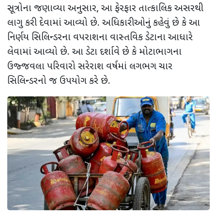
સૂત્રોના જણાવ્યા અનુસાર
,
આ ફેરફાર તાત્કાલિક અસરથી
લાગુ કરી દેવામાં આવ્યો છે.
અધિકારીઓનું કહેવું છે કે આ
નિર્ણય સિલિન્ડરના વપરાશના વાસ્તવિક ડેટાના આધારે
લેવામાં આવ્યો છે. આ ડેટા દર્શાવે છે કે મોટાભાગના
ઉજ્જવલા પરિવારો સરેરાશ વર્ષમાં લગભગ ચાર
સિલિન્ડરનો જ ઉપયોગ કરે છે.