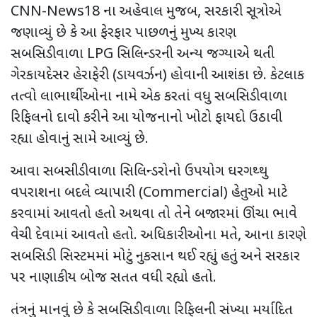
CNN-News18
ના અહેવાલ મુજબ
,
સરકારી સૂત્રોએ
જણાવ્યું છે કે આ ફેરફાર પાછળનું મુખ્ય કારણ
સબસિડીવાળા
LPG
સિલિન્ડરની અન્ય જગ્યાએ થતી
ગેરકાયદેસર હેરાફેરી (ડાયવર્ઝન) હોવાની આશંકા છે. કેટલાક
તત્વો લાભાર્થીઓના નામે એક કરતાં વધુ સબસિડીવાળા
રિફિલનો દાવો કરીને આ યોજનાનો ખોટો ફાયદો ઉઠાવી
રહ્યા હોવાનું સામે આવ્યું છે.
આવા સબસીડીવાળા સિલિન્ડરોનો ઉપયોગ ઘરગથ્થુ
વપરાશના બદલે વ્યાપારી (
Commercial)
હેતુઓ માટે
કરવામાં આવતો હતો અથવા તો તેને બજારમાં ઊંચા ભાવે
વેચી દેવામાં આવતો હતો. અધિકારીઓના મતે
,
આના કારણે
સબસિડી સિસ્ટમમાં મોટું નુકસાન થઈ રહ્યું હતું અને સરકાર
પર નાણાકીય બોજ સતત વધી રહ્યો હતો.
તંત્રનું માનવું છે કે સબસિડીવાળા રિફિલની સંખ્યા મર્યાદિત