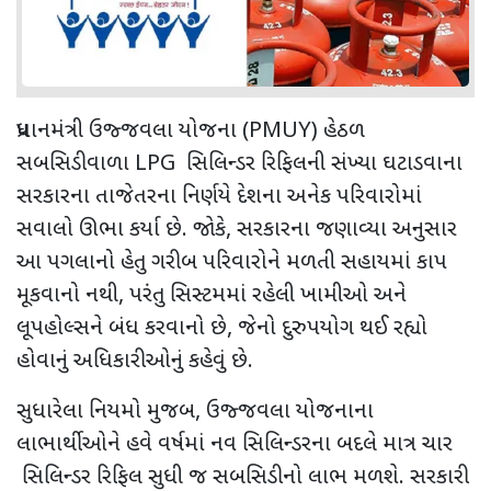
પ્રધાનમંત્રી ઉજ્જવલા યોજના (
PMUY)
હેઠળ
સબસિડીવાળા
LPG
સિલિન્ડર રિફિલની સંખ્યા ઘટાડવાના
સરકારના તાજેતરના નિર્ણયે દેશના અનેક પરિવારોમાં
સવાલો ઊભા કર્યા છે. જોકે
,
સરકારના જણાવ્યા અનુસાર
આ પગલાનો હેતુ ગરીબ પરિવારોને મળતી સહાયમાં કાપ
મૂકવાનો નથી
,
પરંતુ સિસ્ટમમાં રહેલી ખામીઓ અને
લૂપહોલ્સને બંધ કરવાનો છે
,
જેનો દુરુપયોગ થઈ રહ્યો
હોવાનું અધિકારીઓનું કહેવું છે.
સુધારેલા નિયમો મુજબ
,
ઉજ્જવલા યોજનાના
લાભાર્થીઓને હવે વર્ષમાં નવ સિલિન્ડરના બદલે માત્ર ચાર
સિલિન્ડર રિફિલ સુધી જ સબસિડીનો લાભ મળશે. સરકારી