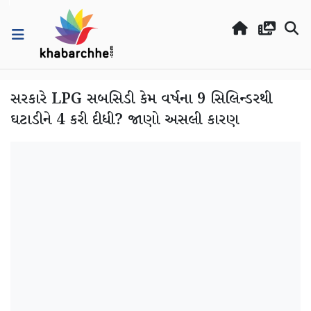
સરકારે LPG સબસિડી કેમ વર્ષના 9 સિલિન્ડરથી
ઘટાડીને 4 કરી દીધી? જાણો અસલી કારણ