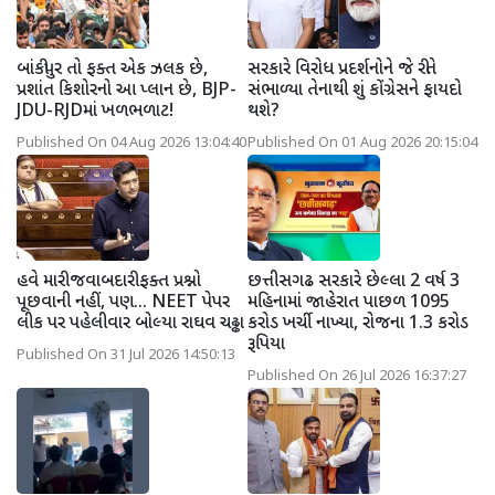
બાંકીપુર તો ફક્ત એક ઝલક છે,
સરકારે વિરોધ પ્રદર્શનોને જે રીતે
પ્રશાંત કિશોરનો આ પ્લાન છે, BJP-
સંભાળ્યા તેનાથી શું કોંગ્રેસને ફાયદો
JDU-RJDમાં ખળભળાટ!
થશે?
Published On 04 Aug 2026 13:04:40
Published On 01 Aug 2026 20:15:04
હવે મારી જવાબદારી ફક્ત પ્રશ્નો
છત્તીસગઢ સરકારે છેલ્લા 2 વર્ષ 3
પૂછવાની નહીં, પણ... NEET પેપર
મહિનામાં જાહેરાત પાછળ 1095
લીક પર પહેલીવાર બોલ્યા રાઘવ ચઢ્ઢા
કરોડ ખર્ચી નાખ્યા, રોજના 1.3 કરોડ
રૂપિયા
Published On 31 Jul 2026 14:50:13
Published On 26 Jul 2026 16:37:27