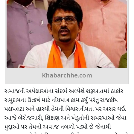
Khabarchhe.com
સમાજની અપેક્ષાઓના સંદર્ભે અલ્પેશે શરૂઆતમાં ઠાકોર
સમુદાયના ઉત્કર્ષ માટે નોંધપાત્ર કામ કર્યું પરંતુ રાજકીય
પક્ષપલટા અને હારથી તેમની વિશ્વસનીયતા પર અસર થઈ.
આજે બેરોજગારી, શિક્ષણ અને ખેડૂતોની સમસ્યાઓ જેવા
મુદ્દાઓ પર તેમનો અવાજ નબળો પડ્યો છે જેનાથી