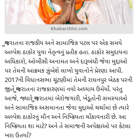
Khabarchhe.com
ગુજરાતના રાજકીય અને સામાજિક પટલ પર એક સમયે
અલ્પેશ ઠાકોર યુવા નેતૃત્વનું પ્રતીક હતા. ઠાકોર સમુદાયના
અધિકારો, ઓબીસી અનામત અને દારૂબંધી જેવા મુદ્દાઓ
પર તેમની આક્રમક ઝુંબેશે લાખો યુવાનોને પ્રેરણા આપી.
2017ની વિધાનસભા ચૂંટણીમાં તેમની રાધનપુર બેઠક પરની
જીતે ગુજરાતના રાજકારણમાં નવો અધ્યાય ઉમેર્યો. પરંતુ
આજે, જ્યારે ગુજરાતમાં બેરોજગારી, ખેડૂતોની સમસ્યાઓ
અને સામાજિક અસમાનતા જેવા મુદ્દાઓ ચર્ચામાં છે ત્યારે
અલ્પેશ ઠાકોરનું મૌન અને નિષ્ક્રિયતા ચોંકાવનારી છે. આ
નિષ્ક્રિયતા શા માટે? અને તે સમાજની અપેક્ષાઓ પર કેટલા
ખરા ઉતર્યા?