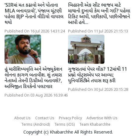
‘SIRમાં મત કઢાવો અને પોતાના
બિહારની એક સીટ ભાજપ માટે
MLA બનાવડાવો’, પંજાબ ચૂંટણી
માથાનો દુખાવો કેમ બની ગઈ? પહેલા
પહેલા BJP નેતાનો વીડિયો વાયરલ
ટિકિટ આપી, પછી કાપી, પછી બીજાને
થયો
આપી હવે...
Published On 16 Jul 2026 14:31:24
Published On 11 Jul 2026 21:15:13
હું મારી શિષ્યવૃત્તિ અને એજ્યુકેશન
ગુજરાતમાં પેપર લીક? 12માંથી 11
લોનના કાગળ બતાવીશ. શું તમારા
પ્રશ્નો વોટ્સએપ પર આવ્યા;
નેતાઓ તેમની ડિગ્રીઓ બતાવશે?,
યુનિવર્સિટીએ તપાસ શરૂ કરી
અભિજીત દિપકેનો પલટવાર
Published On 30 Jul 2026 20:15:28
Published On 03 Aug 2026 16:39:46
About Us
Contact Us
Privacy Policy
Advertise With Us
Terms (Android)
Terms (iOS)
Team Khabarchhe
Copyright (c)
Khabarchhe
All Rights Reserved.