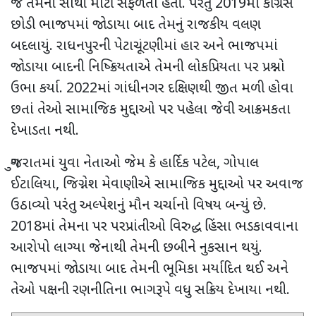
જે તેમની સૌથી મોટી સફળતા હતી. પરંતુ 2019માં કોંગ્રેસ
છોડી ભાજપમાં જોડાયા બાદ તેમનું રાજકીય વલણ
બદલાયું. રાધનપુરની પેટાચૂંટણીમાં હાર અને ભાજપમાં
જોડાયા બાદની નિષ્ક્રિયતાએ તેમની લોકપ્રિયતા પર પ્રશ્નો
ઉભા કર્યા. 2022માં ગાંધીનગર દક્ષિણથી જીત મળી હોવા
છતાં તેઓ સામાજિક મુદ્દાઓ પર પહેલા જેવી આક્રમકતા
દેખાડતા નથી.
ગુજરાતમાં યુવા નેતાઓ જેમ કે હાર્દિક પટેલ, ગોપાલ
ઈટાલિયા, જિગ્નેશ મેવાણીએ સામાજિક મુદ્દાઓ પર અવાજ
ઉઠાવ્યો પરંતુ અલ્પેશનું મૌન ચર્ચાનો વિષય બન્યું છે.
2018માં તેમના પર પરપ્રાંતીઓ વિરુદ્ધ હિંસા ભડકાવવાના
આરોપો લાગ્યા જેનાથી તેમની છબીને નુકસાન થયું.
ભાજપમાં જોડાયા બાદ તેમની ભૂમિકા મર્યાદિત થઈ અને
તેઓ પક્ષની રણનીતિના ભાગરૂપે વધુ સક્રિય દેખાયા નથી.