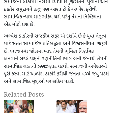
સમાજના લોકોમાં નિરાશા વ્યાપી છે. ગુજરાતના યુવાનો અને
ઠાકોર સમુદાયને હજુ પણ આશા છે કે અલ્પેશ ફરીથી
સામાજિક ન્યાય માટે સક્રિય થશે પરંતુ તેમની નિષ્ક્રિયતા
એક મોટો પ્રશ્ન છે.
અલ્પેશ ઠાકોરની રાજકીય સફર એ દર્શાવે છે કે યુવા નેતૃત્વ
માટે સતત સામાજિક પ્રતિબદ્ધતા અને વિશ્વસનીયતા જરૂરી
છે. ભાજપમાં જોડાયા બાદ તેમની ભૂમિકા નિર્ણાયક
બનવાને બદલે પક્ષની રણનીતિનો ભાગ બની જેનાથી તેમની
સામાજિક લડતનો ઝણઝણાટ ઘટ્યો. સમાજની અપેક્ષાઓ
પૂરી કરવા માટે અલ્પેશ ઠાકોરે ફરીથી જનતા વચ્ચે જવું પડશે
અને સામાજિક મુદ્દાઓ પર સક્રિય પડશે.
Related Posts