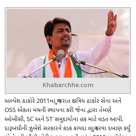
Khabarchhe.com
અલ્પેશ ઠાકોરે 2011માં ગુજરાત ક્ષત્રિય ઠાકોર સેના અને
OSS એકતા મંચની સ્થાપના કરી જેના દ્વારા તેમણે
ઓબીસી, SC અને ST સમુદાયોના હક માટે લડત આપી.
દારૂબંધીની ઝુંબેશે સરકારને કડક કાયદા લાગુ કરવા દબાણ કર્યું