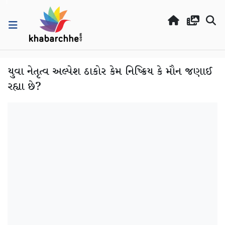
યુવા નેતૃત્વ અલ્પેશ ઠાકોર કેમ નિષ્ક્રિય કે મૌન જણાઈ
રહ્યા છે?