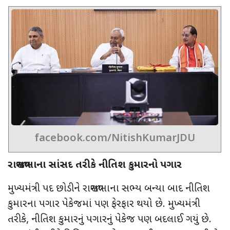
facebook.com/NitishKumarJDU
રાજ્યસભાના સાંસદ તરીકે નીતિશ કુમારનો પગાર
મુખ્યમંત્રી પદ છોડીને રાજ્યસભાના સભ્ય બન્યા બાદ નીતિશ
કુમારના પગાર પેકેજમાં પણ ફેરફાર થયો છે. મુખ્યમંત્રી
તરીકે
,
નીતિશ કુમારનું પગારનું પેકેજ પણ બદલાઈ ગયું છે.