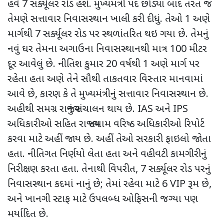
હવે
7
સર્ક્યૂલર રોડ હશે. મુખ્યમંત્રી પદ છોડ્યા બાદ તરત જ
તેમણે સત્તાવાર નિવાસસ્થાન ખાલી કરી દીધું. તેઓ
1
અણે
માર્ગથી
7
સર્ક્યૂલર રોડ પર સ્થળાંતરિત થઇ ગયા છે. તેમનું
નવું ઘર તેમના અગાઉના નિવાસસ્થાનથી માત્ર
100
મીટર
દૂર આવેલું છે. નીતિશ કુમાર
20
વર્ષથી
1
અણે માર્ગ પર
રહેતા હતા અણે તેને સૌથી તાકતવાર વિસ્તાર માનવામાં
આવે છે
,
કારણ કે તે મુખ્યમંત્રીનું સત્તાવાર નિવાસસ્થાન છે.
અહીથી સમગ્ર રાજ્યનું સંચાલન થાય છે.
IAS
અને
IPS
અધિકારીઓ સહિત રાજ્ય તમામ વરિષ્ઠ અધિકારીઓ રિપોર્ટ
કરવા માટે અહીં જાય છે. અહીં તેઓ સરકારી ફાઇલો જોતા
હતા.
નીતિગત નિર્ણયો લેતા હતા અને વહીવટી કામગીરીનું
નિરીક્ષણ કરતા હતા. તેનાથી વિપરીત
, 7
સર્ક્યૂલર રોડ પરનું
નિવાસસ્થાન કદમાં નાનું છે
;
તેમાં રહેવા માટે 6
VIP
રૂમ છે
,
અને ખાનગી સ્ટાફ માટે ઉપલબ્ધ ઓફિસની જગ્યા પણ
મર્યાદિત છે.