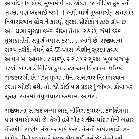
એ નોંધનીય છે કે
,
મુખ્યમંત્રી પદ છોડતા જ નીતિશ કુમારની
સુરક્ષા પણ બદલાઈ જશે. 1 અણે માર્ગ મુખ્યમંત્રીનું સત્તાવાર
નિવાસસ્થાન હોવાને કારણે સુરક્ષા પ્રોટોકોલ કડક હોય છ
અને
ઘણા સુરક્ષા કર્મચારીઓ તૈનાત રહે છે
,
જેમાં દરેક
મુલાકાતીની સંપૂર્ણ તપાસ કરવામાં આવે છે. રાજ્યસભાના
સભ્ય તરીકે
,
તેમને હવે
'Z-
પ્લસ
'
શ્રેણીનું સુરક્ષા કવચ
આપવામાં આવશે. 7 સર્ક્યૂલર રોડ પર સુરક્ષા ખૂબ મજબૂત
રહેશે. કારણ કે નિતિશ કુમાર દેશ અને બિહારના વરિષ્ઠ
રાજકારણી છે. પરંતુ મુખ્યમંત્રીના સત્તાવાર નિવાસસ્થાન
કરતા ઓછી હશે. તો
,
જો કોઈ પણ પ્રકારનું જોખમ હોવા પર
સુરક્ષા સ્તરમાં વધુ વધારો કરવામાં આવશે.
રાજ્યસભાના સાંસદ બન્યા બાદ
,
નીતિશ કુમારના કાર્યક્ષેત્રમાં
પણ વધારો થયો છે. તેઓ હવે એક રાજ્યની મર્યાદાઓની બહાર
નીકળીને રાષ્ટ્રીય મંચ પર કાર્ય કરશે. તેમની કાર્યપ્રણાલી હવે
કારોબારીની જગ્યાએ કાયદાકીય થઈ ગઈ છે
;
તેઓ હવે