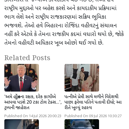
રાષ્ટ્રીય મુદ્દાઓ પર બહેશ કરશે અને
કાયદાકીય પ્રક્રિયામાં
ભાગ લેશે અને રાષ્ટ્રીય રાજકારણમાં સક્રિય ભૂમિકા
ભજવશે. તેઓ હવે બિહારના રોજિંદા વહીવટનું સંચાલન
નહીં કરે એટલે કે તેમના રાજકીય કદમાં વધારો થયો છે
,
જોકે
તેમનો વહીવટી અધિકાર ખૂબ ઓછો થઈ ગયો છે.
Related Posts
'અમે હોર્મુઝના રક્ષક, દરેક કાર્ગોએ
પત્નીએ પ્રેમી સાથે મળીને વિદેશથી
આપવા પડશે 20 ટકા ટોલ ટેક્સ...',
પાછા ફરેલા પતિને પતાવી દીધો; આ
ટ્રમ્પની જાહેરાત
રીતે ખૂલ્યું રહસ્ય
Published On 14 Jul 2026 20:00:23
Published On 09 Jul 2026 10:30:27