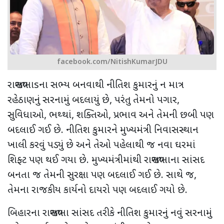
facebook.com/NitishKumarJDU
રાજ્યસભા
s
ના સભ્ય બનવાથી નીતિશ કુમારનું ન માત્ર
રહેઠાણનું સરનામું બદલાયું છે
,
પરંતુ તેમનો
પગાર
,
સુવિધાઓ
,
ભથ્થાં
,
શક્તિઓ
,
પ્રભાવ અને તેમની છબી પણ
બદલાઈ ગઈ છે.
નીતિશ કુમારને મુખ્યમંત્રી નિવાસસ્થાન
ખાલી કરવું પડ્યું છે અને તેઓ પહેલાથી જ નવા ઘરમાં
શિફ્ટ પણ થઈ ગયા છે. મુખ્યમંત્રીમાંથી રાજ્યસભાના સાંસદ
બનતા જ
તેમની સુરક્ષા પણ બદલાઈ ગઈ છે. સાથે જ
,
તેમના રાજકીય કાર્યનો દાયરો પણ બદલાઈ ગયો છે.
બિહારના રાજ્યસભા સાંસદ તરીકે નીતિશ કુમારનું નવું સરનામું