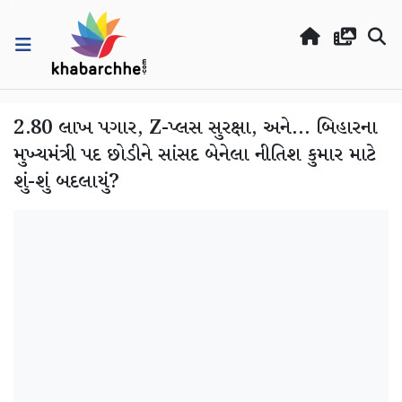
2.80 લાખ પગાર, Z-પ્લસ સુરક્ષા, અને... બિહારના
મુખ્યમંત્રી પદ છોડીને સાંસદ બેનેલા નીતિશ કુમાર માટે
શું-શું બદલાયું?