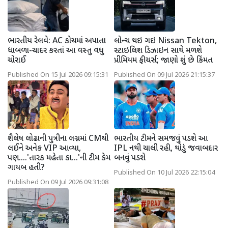
ભારતીય રેલવે: AC કોચમાં અપાતા
લોન્ચ થઇ ગઇ Nissan Tekton,
ધાબળા-ચાદર કરતાં આ વસ્તુ વધુ
સ્ટાઇલિશ ડિઝાઇન સાથે મળશે
ચોરાઈ
પ્રીમિયમ ફીચર્સ; જાણો શું છે કિંમત
Published On 15 Jul 2026 09:15:31
Published On 09 Jul 2026 21:15:37
શૈલેષ લોઢાની પુત્રીના લગ્નમાં CMથી
ભારતીય ટીમને સમજવું પડશે આ
લઈને અનેક VIP આવ્યા,
IPL નથી ચાલી રહી, થોડું જવાબદાર
પણ....'તારક મહેતા કા...'ની ટીમ કેમ
બનવું પડશે
ગાયબ હતી?
Published On 10 Jul 2026 22:15:04
Published On 09 Jul 2026 09:31:08