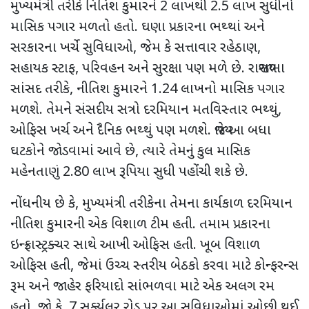
મુખ્યમંત્રી તરીકે નિતિશ કુમારને
2
લાખથી
2.5
લાખ સુધીનો
માસિક પગાર મળતો હતો. ઘણા પ્રકારના ભથ્થાં અને
સરકારના ખર્ચે સુવિધાઓ
,
જેમ કે સત્તાવાર રહેઠાણ
,
સહાયક સ્ટાફ
,
પરિવહન અને સુરક્ષા પણ મળે છે. રાજ્યસભા
સાંસદ તરીકે
,
નીતિશ કુમારને
1.24
લાખનો માસિક પગાર
મળશે. તેમને સંસદીય સત્રો દરમિયાન મતવિસ્તાર ભથ્થું
,
ઓફિસ ખર્ચ અને દૈનિક ભથ્થું પણ મળશે. જ્યારે આ બધા
ઘટકોને જોડવામાં આવે છે
,
ત્યારે તેમનું કુલ માસિક
મહેનતાણું
2.80
લાખ રૂપિયા સુધી પહોંચી શકે છે.
નોંધનીય છે કે
,
મુખ્યમંત્રી તરીકેના તેમના કાર્યકાળ દરમિયાન
નીતિશ કુમારની એક વિશાળ ટીમ હતી. તમામ પ્રકારના
ઇન્ફ્રાસ્ટ્રક્ચર સાથે આખી ઓફિસ હતી. ખૂબ વિશાળ
ઓફિસ હતી
,
જેમાં ઉચ્ચ સ્તરીય બેઠકો કરવા માટે કોન્ફરન્સ
રૂમ અને જાહેર ફરિયાદો સાંભળવા માટે એક અલગ રમ
હતો. જો કે
, 7
સર્ક્યૂલર રોડ પર
આ સુવિધાઓમાં ઓછી થઈ