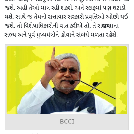
જશે
.
અહી તેઓ માત્ર રહી શકશે. અને સ્ટાફમાં પણ ઘટાડો
થશે. સાથે જ
તેમની સત્તાવાર સરકારી પ્રવૃત્તિઓ ઓછી થઈ
જશે. તો વિશેષાધિકારોની વાત કરીએ તો
,
તે રાજ્યસભાના
સભ્ય અને પૂર્વ મુખ્યમંત્રીને હોવાને સંબંધે મળતા રહેશે.
BCCI