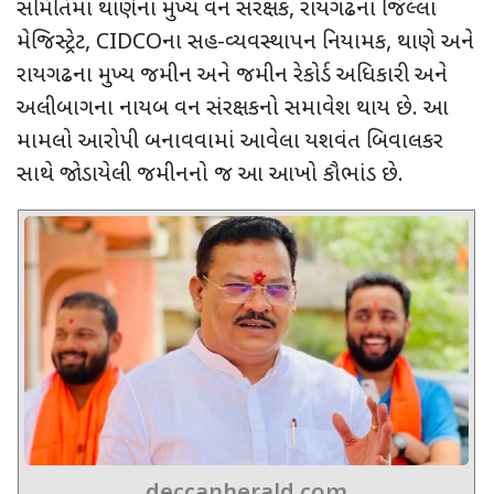
સમિતિમાં થાણેના મુખ્ય વન સંરક્ષક
,
રાયગઢના જિલ્લા
મેજિસ્ટ્રેટ
, CIDCO
ના સહ-વ્યવસ્થાપન નિયામક
,
થાણે અને
રાયગઢના મુખ્ય જમીન અને જમીન રેકોર્ડ અધિકારી અને
અલીબાગના નાયબ વન સંરક્ષકનો સમાવેશ થાય છે. આ
મામલો આરોપી બનાવવામાં આવેલા યશવંત બિવાલકર
સાથે જોડાયેલી જમીનનો જ આ આખો કૌભાંડ છે
.