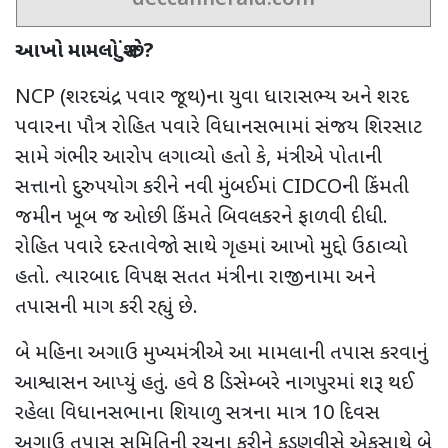
deccanherald.com
આખો મામલો શું છે
?
NCP
(શરદચંદ્ર પવાર જૂથ)ના યુવા ધારાસભ્ય અને શરદ
પવારના પૌત્ર રોહિત પવારે વિધાનસભામાં સંજય શિરસાટ
સામે ગંભીર આરોપ લગાવ્યો હતો કે
,
મંત્રીએ પોતાની
સત્તાનો દુરુપયોગ કરીને નવી મુંબઈમાં
CIDCO
ની કિંમતી
જમીન ખૂબ જ ઓછી કિંમતે બિવલકરને ફાળવી દીધી.
રોહિત પવારે દસ્તાવેજો સાથે ગૃહમાં આખો મુદ્દો ઉઠાવ્યો
હતો
.
ત્યારબાદ વિપક્ષ સતત મંત્રીના રાજીનામા અને
તપાસની માગ કરી રહ્યું છે.
બે મહિના અગાઉ મુખ્યમંત્રીએ આ મામલાની તપાસ કરવાનું
આશ્વાસન આપ્યું હતું. હવે
8
ડિસેમ્બરે નાગપુરમાં શરૂ થઈ
રહેલા વિધાનસભાના શિયાળુ સત્રના માત્ર 10 દિવસ
અગાઉ તપાસ સમિતિની રચના કરીને
ફડણવીસે એકસાથે બે