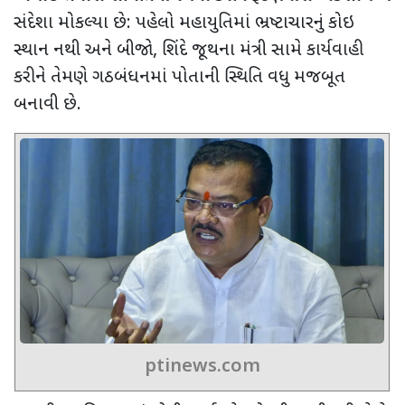
સંદેશા મોકલ્યા છે: પહેલો
મહાયુતિમાં ભ્રષ્ટાચારનું કોઇ
સ્થાન નથી
અને બીજો
,
શિંદે જૂથના મંત્રી સામે કાર્યવાહી
કરીને
તેમણે ગઠબંધનમાં પોતાની સ્થિતિ વધુ મજબૂત
બનાવી છે.
ptinews.com