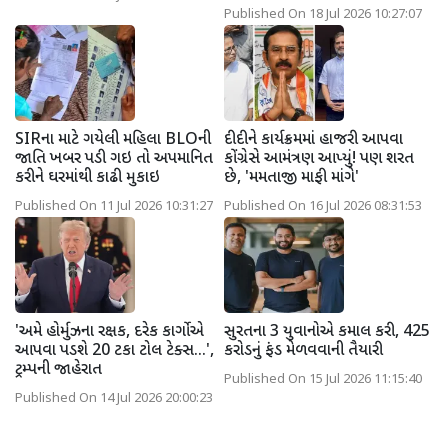
Published On 18 Jul 2026 10:27:07
SIRના માટે ગયેલી મહિલા BLOની
દીદીને કાર્યક્રમમાં હાજરી આપવા
જાતિ ખબર પડી ગઇ તો અપમાનિત
કોંગ્રેસે આમંત્રણ આપ્યું! પણ શરત
કરીને ઘરમાંથી કાઢી મુકાઇ
છે, 'મમતાજી માફી માંગે'
Published On 11 Jul 2026 10:31:27
Published On 16 Jul 2026 08:31:53
'અમે હોર્મુઝના રક્ષક, દરેક કાર્ગોએ
સુરતના 3 યુવાનોએ કમાલ કરી, 425
આપવા પડશે 20 ટકા ટોલ ટેક્સ...',
કરોડનું ફંડ મેળવવાની તૈયારી
ટ્રમ્પની જાહેરાત
Published On 15 Jul 2026 11:15:40
Published On 14 Jul 2026 20:00:23