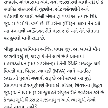
રાજકીય ગલિયારામાં એવી ચર્ચા જોરશોરથી ચાલી રહી છે કે
સ્થાનિક સંસ્થાઓની ચૂંટણીમાં સીટ વહેંચણીને અંગે
પહેલાથી જ ચાલી રહેલી ખેચતાણ વચ્ચે
આ તપાસ શિંદે
જૂથ માટે મોટો ઝટકો છે. શિવસેના (શિંદે)ના ઘણા નેતાઓ
આ પગલાથી વ્યક્તિગત રીતે નારાજ છે અને તેને પોતાના
પર હુમલો માની રહ્યા છે.
બીજી તરફ દરમિયાન
અજિત પવાર જૂથ આ બાબતે મૌન
જાળવી રહ્યું છે
,
કારણ કે તેને લાગે છે કે આનાથી
મહાગઠબંધન (મહાગઠબંધન)માં તેની સ્થિતિ મજબૂત થશે.
વિપક્ષી મહા વિકાસ આઘાડી (
MVA)
આને આંતરિક
ઝઘડાનો પુરાવો ગણાવી રહ્યું છે અને સત્રમાં આ મુદ્દો
ઉઠાવવા માટે સંપૂર્ણપણે તૈયાર છે. કોંગ્રેસ
,
શિવસેના (ઉદ્ધવ
જૂથ) અને
NCP (
શરદ જૂથ)એ સંયુક્ત રીતે જાહેરાત કરી છે
કે જ્યાં સુધી શિરસાટ રાજીનામું ન આપે ત્યાં સુધી તેઓ
ગૃહને ચાલવા નહીં દે.