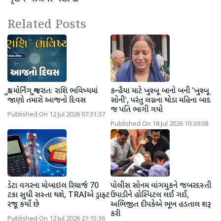
Related Posts
ગુડ મોર્નિંગ ગુજરાતઃ રાશિ ભવિષ્યમાં
કન્હૈયા માટે ખુશ્બૂ બાનો બની 'ખુશ્બૂ
જાણો તમારો આજનો દિવસ
સોની', પરંતુ લગ્નના થોડા મહિના બાદ
જ પતિ ભાગી ગયો
Published On 12 Jul 2026 07:31:37
Published On 18 Jul 2026 10:30:08
ડેટા વગરના મોબાઇલ રિચાર્જ 70
પોલીસ સોનમ વાંગચુકને જબરદસ્તી
ટકા સુધી સસ્તા થશે, TRAIએ ડ્રાફ્ટ
ઉપાડીને હોસ્પિટલ લઈ ગઈ,
રજૂ કર્યો છે
અભિજીત દીપકેએ ભૂખ હડતાલ શરૂ
કરી
Published On 12 Jul 2026 21:15:36