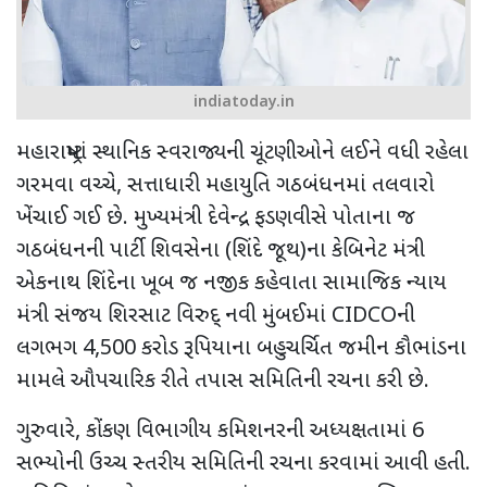
indiatoday.in
મહારાષ્ટ્રમાં સ્થાનિક સ્વરાજ્યની ચૂંટણીઓને લઈને વધી રહેલા
ગરમવા વચ્ચે
,
સત્તાધારી મહાયુતિ ગઠબંધનમાં તલવારો
ખેંચાઈ ગઈ છે. મુખ્યમંત્રી દેવેન્દ્ર ફડણવીસે પોતાના જ
ગઠબંધનની પાર્ટી શિવસેના (શિંદે જૂથ)ના કેબિનેટ મંત્રી
એકનાથ શિંદેના ખૂબ જ નજીક કહેવાતા સામાજિક ન્યાય
મંત્રી સંજય શિરસાટ વિરુદ્ નવી મુંબઈમાં
CIDCO
ની
લગભગ
4,500
કરોડ રૂપિયાના બહુચર્ચિત જમીન કૌભાંડના
મામલે ઔપચારિક રીતે તપાસ સમિતિની રચના કરી છે.
ગુરુવારે
,
કોંકણ વિભાગીય કમિશનરની અધ્યક્ષતામાં 6
સભ્યોની ઉચ્ચ સ્તરીય સમિતિની રચના કરવામાં આવી હતી.