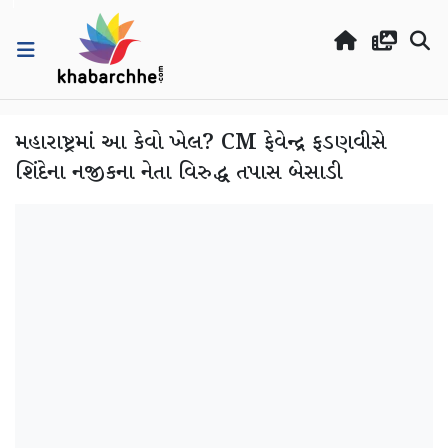
મહારાષ્ટ્રમાં આ કેવો ખેલ? CM ફેવેન્દ્ર ફડણવીસે
શિંદેના નજીકના નેતા વિરુદ્ધ તપાસ બેસાડી