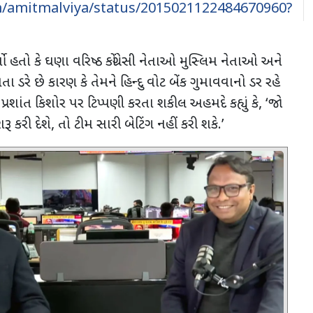
om/amitmalviya/status/2015021122484670960?
ો હતો કે ઘણા વરિષ્ઠ કોંગ્રેસી નેતાઓ મુસ્લિમ નેતાઓ અને
ા ડરે ​​છે કારણ કે તેમને હિન્દુ વોટ બેંક ગુમાવવાનો ડર રહે
્રશાંત કિશોર પર ટિપ્પણી કરતા શકીલ અહમદે કહ્યું કે
, ‘
જો
રૂ કરી દેશે
,
તો ટીમ સારી બેટિંગ નહીં કરી શકે.
’