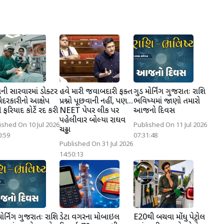
ી સારવારમાં ડોક્ટર
હવે મારી જવાબદારી ફક્ત
ગુડ મોર્નિંગ ગુજરાતઃ રાશિ
ેદરકારીનો આક્ષેપ
પ્રશ્નો પૂછવાની નહીં, પણ...
ભવિષ્યમાં જાણો તમારો
 ફરિયાદ કોર્ટે રદ કરી
NEET પેપર લીક પર
આજનો દિવસ
પહેલીવાર બોલ્યા રાઘવ
ished On 10 Jul 2026
Published On 11 Jul 2026
ચઢ્ઢા
0:59
07:31:48
Published On 31 Jul 2026
14:50:13
મોર્નિંગ ગુજરાતઃ રાશિ
ડેટા વગરના મોબાઇલ
E20થી બચવા મોંઘુ પેટ્રોલ