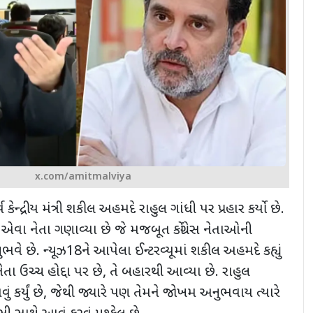
x.com/amitmalviya
ૂર્વ કેન્દ્રીય મંત્રી શકીલ અહમદે રાહુલ ગાંધી પર પ્રહાર કર્યો છે.
 એવા નેતા ગણાવ્યા છે જે મજબૂત કોંગ્રેસ નેતાઓની
ભવે છે. ન્યૂઝ
18
ને આપેલા ઈન્ટરવ્યૂમાં
શકીલ અહમદે કહ્યું
નેતા ઉચ્ચ હોદ્દા પર છે
,
તે બહારથી આવ્યા છે. રાહુલ
કર્યું છે
,
જેથી જ્યારે પણ તેમને જોખમ અનુભવાય ત્યારે