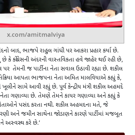
x.com/amitmalviya
દનો બાદ
,
ભાજપે રાહુલ ગાંધી પર આકરા પ્રહાર કર્યા છે.
છે કે કોંગ્રેસની અંદરની વાસ્તવિકતા હવે જાહેર થઈ રહી છે
,
ત્વ પર તેમની જ પાર્ટીના નેતા સવાલ ઉઠાવી રહ્યા છે. શકીલ
તિક્રિયા આપતા ભાજપના નેતા અમિત માલવિયાએ કહ્યું કે
,
ે ખૂલીને સામે આવી રહ્યું છે. પૂર્વ કેન્દ્રીય મંત્રી શકીલ અહમદે
નેતા ગણાવ્યા છે. તેમણે તેમને કાયર ગણાવ્યા અને કહ્યું કે
ત નેતાઓને પસંદ કરતા નથી. શકીલ અહમદના મતે
,
જે
ણી અને જમીન સાથેના જોડાણને કારણે પાર્ટીમાં મજબૂત
ે અસ્વસ્થ કરે છે.
’