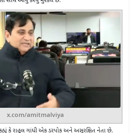
રેસી સાથે આવું કરવું મુશ્કેલ છે.
x.com/amitmalviya
ં કે રાહુલ ગાંધી એક ડરપોક અને અસુરક્ષિત નેતા છે.