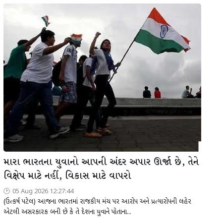
મારા ભારતના યુવાનો આપની અંદર અપાર ઊર્જા છે, તેને
વિક્ષેપ માટે નહીં, વિકાસ માટે વાપરો
05 Aug 2026 12:27:44
(ઉત્કર્ષ પટેલ) આજના ભારતમાં રાજકીય મંચ પર આરોપ અને પ્રત્યારોપની લહેર
એટલી અસરકારક બની છે કે તે દેશના યુવાને પોતાના...