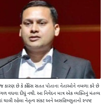
 કારણ છે કે કોંગ્રેસ સતત પોતાના નેતાઓને નબળા કરે છે
ગળ વધવા દીધું નથી. આ નિવેદન માત્ર એક વ્યક્તિનું મંતવ્ય
રેસમાં ચાલી રહેલા નેતૃત્વ સંકટ અને અસહિષ્ણુતાનો સ્પષ્ટ