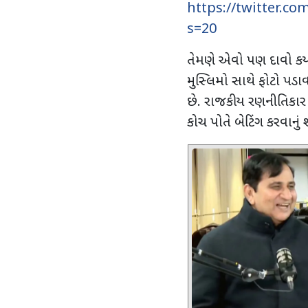
https://twitter.c
s=20
તેમણે એવો પણ દાવો કર્ય
મુસ્લિમો સાથે ફોટો પડાવત
છે. રાજકીય રણનીતિકાર પ
કોચ પોતે બેટિંગ કરવાનું શ