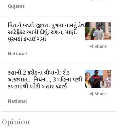
Gujarat
પિતાને બદલે જીવતા પુત્રના નામનું ડેથ
સર્ટિફિકેટ આપી દીધું, રાશન, પાણી
પુરવઠો કપાઈ ગયો
Share
National
કહાની 2 કરોડના વીમાની; રોડ
અકસ્માત... નિધન..., 3 મહિના પછી
કબરમાંથી બોડી બહાર કઢાઈ
Share
National
Opinion