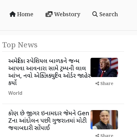
Home
Webstory
Search
Top News
અમેરિકા સ્પેશિયલ બાળકને જન્મ
આપવા આવનારા સામે ટ્રમ્પની લાલ
આંખ, નવો એક્ઝિક્યુટિવ ઓર્ડર જાહેર
કર્યો
Share
World
કોણ છે જીગર ઇનામદાર જેમને Gen
Zના આંદોલન પછી ગુજરાતમાં મોટી
જવાબદારી સોંપાઈ
Share