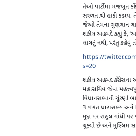
તેઓ પાર્ટીમાં મજબૂત કો
સરળતાથી હાંકી કઢાય. 
જેઓ તેમના ગુણગાન ગ
શકીલ અહમદે કહ્યું કે
, ‘
અસ
લાગતું નથી
,
પરંતુ કહેવું 
https://twitter.c
s=20
શકીલ અહમદ કોંગ્રેસના અનુભ
મહાસચિવ જેવા મહત્ત્વપૂ
વિધાનસભાની ચૂંટણી બાદ ક
3 વખત ધારાસભ્ય અને બ
મુદ્દા પર રાહુલ ગાંધી પર
ચૂક્યો છે અને મુસ્લિમ