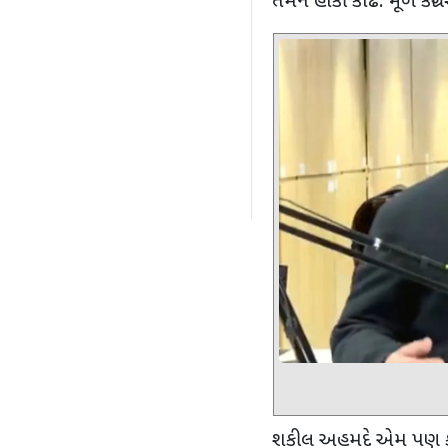
તેમને હાંકી કાઢે. મૂળ કોંગ્
શકીલ અહમદે એમ પણ કહ્યુ