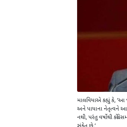
માલવિયાએ કહ્યું કે
, ‘
આ જ
અને પાયાના નેતૃત્વને આ
નથી
,
પરંતુ વર્ષોથી કોંગ્
સંકેત છે.
’