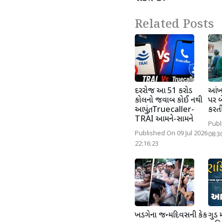
Related Posts
દરરોજ આ 51 કરોડ
આંખન
કોલનો જવાબ કોઈ નથી
પર બ
આપતું, Truecaller-
કરતી
TRAI આમને-સામને
Publ
Published On 09 Jul 2026
08:3
22:16:23
ખડગેના જન્મદિવસની કેક
ગુડ 