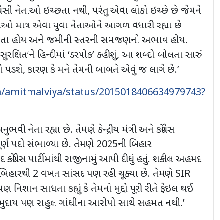
ંગ્રેસી નેતાઓ ઇચ્છતા નથી
,
પરંતુ એવા લોકો ઇચ્છે છે જેમને
તેઓ માત્ર એવા યુવા નેતાઓને આગળ વધારી રહ્યા છે
ાતા હોય અને જમીની સ્તરની સમજણનો અભાવ હોય.
ુરક્ષિત
’
ને હિન્દીમાં
‘
ડરપોક
’
કહીશું
,
આ શબ્દો બોલતા સારું
તો પડશે
,
કારણ કે મને તેમની બાબતે એવું જ લાગે છે.
’
om/amitmalviya/status/2015018406634979743?
વી નેતા રહ્યા છે. તેમણે કેન્દ્રીય મંત્રી અને કોંગ્રેસ
ર્ણ પદો સંભાળ્યા છે. તેમણે
2025
ની બિહાર
ોંગ્રેસ પાર્ટીમાંથી રાજીનામું આપી દીધું હતું. શકીલ અહમદ
િહારથી 2 વખત સાંસદ પણ રહી ચૂક્યા છે. તેમણે
SIR
 પણ નિશાન સાધતા કહ્યું કે તેમનો મુદ્દો પૂરી રીતે ફેઇલ થઈ
 સમુદાય પણ રાહુલ ગાંધીના આરોપો સાથે સહમત નથી.
’