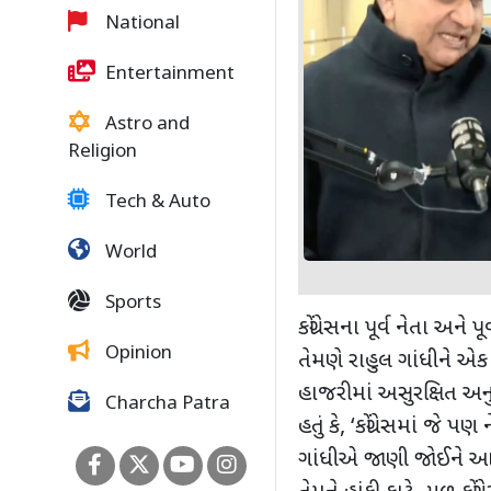
National
Entertainment
Astro and
Religion
Tech & Auto
World
Sports
કોંગ્રેસના પૂર્વ નેતા અને પ
Opinion
તેમણે રાહુલ ગાંધીને એક
હાજરીમાં અસુરક્ષિત અનુ
Charcha Patra
હતું કે
, ‘
કોંગ્રેસમાં જે પણ 
ગાંધીએ જાણી જોઈને આવું 