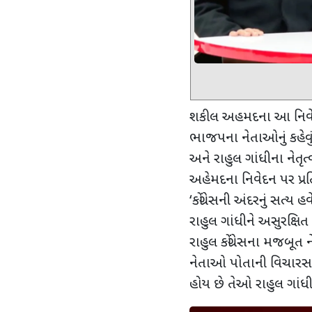
શકીલ અહમદના આ નિવે
ભાજપના નેતાઓનું કહેવું 
અને રાહુલ ગાંધીના નેતૃ
અહેમદના નિવેદન પર પ્ર
‘
કોંગ્રેસની અંદરનું સત્ય હવ
રાહુલ ગાંધીને અસુરક્ષિત 
રાહુલ કોંગ્રેસના મજબૂ
નેતાઓ પોતાની વિચારસર
હોય છે તેઓ રાહુલ ગાંધીન