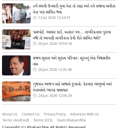
હર્ષ સંઘવી ઉત્સાહી યુવા નેતા તો રહ્યા અને હવે પ્રજાના માનીતા
નેતા પણ સાબિત થયા
12 Jul 2026 12:34:15
પાસપોર્ટ, આધાર કાર્ડ, મતદાર પત્ર... નાગરિકતાના પુરાવા
નથી તો આપણી નાગરિકતા કેવી રીતે સાબિત થશે?
26 Jun 2026 19:59:18
સંજય સુરાના અને સુરાના પરિવાર: સુરતનું એક વિશ્વસનીય
નામ
26 Jun 2026 12:35:40
ગુજરાત ભાજપ માટે માથાનો દુખાવો: કેટલાક બાબુઓ અને
નેતાઓનો વ્યાપક ભ્રષ્ટાચાર
24 Jun 2026 12:06:29
About Us
Contact Us
Privacy Policy
Advertise With Us
Terms (Android)
Terms (iOS)
Team Khabarchhe
Copyright (c)
Khabarchhe
All Rights Reserved.