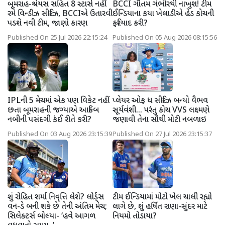
બૂમરાહ-શ્રેયસ સહિત 8 સ્ટાર્સ નહીં
BCCI ગૌતમ ગંભીરથી નાખુશ! ટીમ
રમે વિન્ડીઝ સીરિઝ, BCCIએ ઉતારવી
ઈન્ડિયાના કયા ખેલાડીએ હેડ કોચની
પડશે નવી ટીમ, જાણો કારણ
ફરિયાદ કરી?
Published On 25 Jul 2026 22:15:24
Published On 05 Aug 2026 08:15:56
IPLની 5 મેચમાં એક પણ વિકેટ નહીં
પ્લેયર ઓફ ધ સીરિઝ બન્યો વૈભવ
છતા બૂમરાહની જગ્યાએ આકિબ
સૂર્યવંશી... પરંતુ કોચ VVS લક્ષ્મણે
નબીની પસંદગી કંઈ રીતે કરી?
જણાવી તેના સૌથી મોટી નબળાઇ
Published On 03 Aug 2026 23:15:39
Published On 27 Jul 2026 23:15:37
શું રોહિત શર્મા નિવૃત્તિ લેશે? લોર્ડ્સ
ટીમ ઈન્ડિયામાં મોટો ખેલ ચાલી રહ્યો
વન-ડે બની શકે છે તેની અંતિમ મેચ;
લાગે છે, શું હર્ષિત રાણા-સુંદર માટે
સિલેક્ટર્સ બોલ્યા- ‘હવે આગળ
નિયમો તોડાયા?