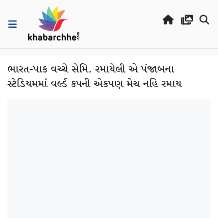
ભારત-પાક વચ્ચે સેમિ. રમાયેલી એ પંજાબના
સ્ટેડિયમમાં વર્લ્ડ કપની એકપણ મેચ નહિ રમાય