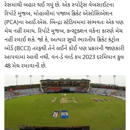
રેસમાંથી બહાર થઈ ગયું છે. એક સ્પોર્ટ્સ વેબસાઈટના
રિપોર્ટ મુજબ, મોહાલીમાં પંજાબ ક્રિકેટ એસોસિએશન
(PCA)ના આઈ.એસ. બિન્દ્રા સ્ટેડિયમમાં સંભવતઃ એક પણ
મેચ નહીં રમાય. રિપોર્ટ મુજબ, કન્સ્ટ્રક્શન વર્કના કારણે મેચ
નહીં રમાઈ શકે. જો કે, અત્યાર સુધી ભારતીય ક્રિકેટ કંટ્રોલ
બોર્ડ (BCCI) તરફથી તેને લઈને કોઈ પણ પ્રકારની જાણકારી
આપવામાં આવી નથી. વન-ડે વર્લ્ડ કપ 2023 દરમિયાન કુલ
48 મેચ રમાવાની છે.