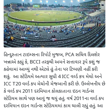
હિન્દુસ્તાન ટાઇમ્સના રિપોર્ટ મુજબ, PCA સચિવ દિલશેર
ખન્નાએ કહ્યું કે, BCCI તરફથી અમને સત્તાવાર રૂપે કશું જ
કહેવામાં આવ્યું નથી એટલે હું તેના પર ટિપ્પણી નહીં કરી
શકું. આ સ્ટેડિયમે અત્યાર સુધી 4 ICC વર્લ્ડ કપ મેચો અને
ICC T20 વર્લ્ડ કપ મેચોની મેજબાની કરી છે. ઉલ્લેખનીય છે
કે વર્લ્ડ કપ 2011 દરમિયાન કોલકાતાના ઇડન ગાર્ડન્સ
સ્ટેડિયમ સાથે પણ આવું જ થયું હતું. વર્ષ 2011ના વર્લ્ડ કપ
દરમિયાન ઇડન ગાર્ડન્સ સ્ટેડિયમમાં કામ ચાલી રહ્યું હતું. આ