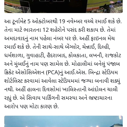
આ ટૂર્નામેન્ટ 5 ઓક્ટોબરથી 19 નવેમ્બર વચ્ચે રમાઈ શકે છે.
તેના માટે ભારતના 12 શહેરોને પસંદ કરી શકાય છે. તેમાં
અમદાવાદનું નામ પહેલા નંબર પર છે. અહીં ફાઇનલ મેચ
રમાઈ શકે છે. તેની સાથે-સાથે બેંગ્લોર, ચેન્નાઈ, દિલ્હી,
ધર્મશાળા, ગુવાહાટી, હૈદરાબાદ, કોલકાતા, લખનૌ, રાજકોટ
અને મુંબઈનું નામ પણ સામેલ છે. મોહાલીમાં બનેલું પંજાબ
ક્રિકેટ એસોસિએશન (PCA)નું આઈ.એસ. બિન્દ્રા સ્ટેડિયમ
શોર્ટલિસ્ટ કરવામાં આવેલા સ્ટેડિયમમાં જગ્યા બનાવી શક્યું
નથી. અહીં હાલના દિવસોમાં ખાલિસ્તાની આંદોલન ચાલી
રહ્યું છે. એ સિવાય પાર્કિંગની સમસ્યા અને ભ્રષ્ટાચારના
આરોપ પણ મોટા કારણ છે.