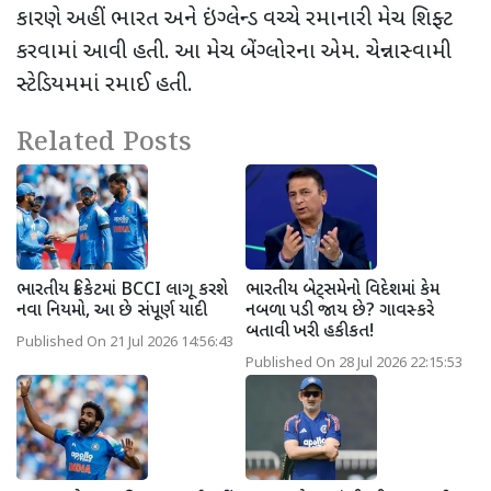
કારણે અહીં ભારત અને ઇંગ્લેન્ડ વચ્ચે રમાનારી મેચ શિફ્ટ
કરવામાં આવી હતી. આ મેચ બેંગ્લોરના એમ. ચેન્નાસ્વામી
સ્ટેડિયમમાં રમાઈ હતી.
Related Posts
ભારતીય ક્રિકેટમાં BCCI લાગૂ કરશે
ભારતીય બેટ્સમેનો વિદેશમાં કેમ
નવા નિયમો, આ છે સંપૂર્ણ યાદી
નબળા પડી જાય છે? ગાવસ્કરે
બતાવી ખરી હકીકત!
Published On 21 Jul 2026 14:56:43
Published On 28 Jul 2026 22:15:53