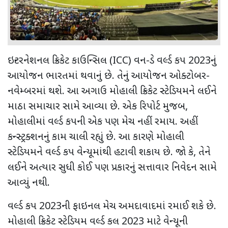
ઇન્ટરનેશનલ ક્રિકેટ કાઉન્સિલ (ICC) વન-ડે વર્લ્ડ કપ 2023નું
આયોજન ભારતમાં થવાનું છે. તેનું આયોજન ઓક્ટોબર-
નવેમ્બરમાં થશે. આ અગાઉ મોહાલી ક્રિકેટ સ્ટેડિયમને લઈને
માઠા સમાચાર સામે આવ્યા છે. એક રિપોર્ટ મુજબ,
મોહાલીમાં વર્લ્ડ કપની એક પણ મેચ નહીં રમાય. અહીં
કન્સ્ટ્રક્શનનું કામ ચાલી રહ્યું છે. આ કારણે મોહાલી
સ્ટેડિયમને વર્લ્ડ કપ વેન્યૂમાંથી હટાવી શકાય છે. જો કે, તેને
લઈને અત્યાર સુધી કોઈ પણ પ્રકારનું સત્તાવાર નિવેદન સામે
આવ્યું નથી.
વર્લ્ડ કપ 2023ની ફાઇનલ મેચ અમદાવાદમાં રમાઈ શકે છે.
મોહાલી ક્રિકેટ સ્ટેડિયમ વર્લ્ડ કલ 2023 માટે વેન્યૂની