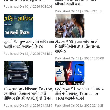
બીજાને આપી હવે...
Published On 10 Jul 2026 10:30:08
Published On 11 Jul 2026 21:15:13
ગુડ મોર્નિંગ ગુજરાતઃ રાશિ ભવિષ્યમાં
ટીચરના 500 રૂપિયા ખોવાયા તો
જાણો તમારો આજનો દિવસ
વિદ્યાર્થિનીઓના કપડા ઉતારાવ્યા,
સસ્પેન્ડ
Published On 12 Jul 2026 07:31:37
Published On 17 Jul 2026 10:30:08
લોન્ચ થઇ ગઇ Nissan Tekton,
દરરોજ આ 51 કરોડ કોલનો જવાબ
સ્ટાઇલિશ ડિઝાઇન સાથે મળશે
કોઈ નથી આપતું, Truecaller-
પ્રીમિયમ ફીચર્સ; જાણો શું છે કિંમત
TRAI આમને-સામને
Published On 09 Jul 2026 21:15:37
Published On 09 Jul 2026 22:16:23