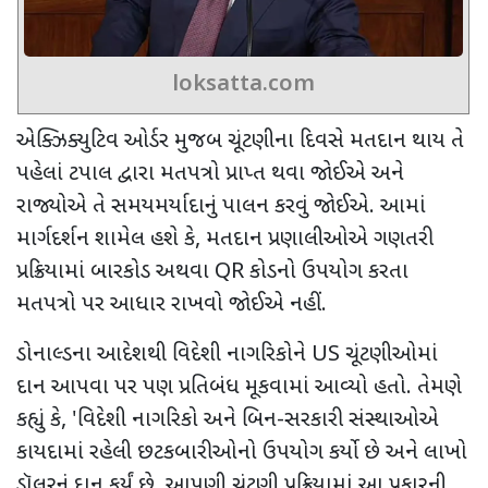
loksatta.com
એક્ઝિક્યુટિવ ઓર્ડર મુજબ ચૂંટણીના દિવસે મતદાન થાય તે
પહેલાં ટપાલ દ્વારા મતપત્રો પ્રાપ્ત થવા જોઈએ અને
રાજ્યોએ તે સમયમર્યાદાનું પાલન કરવું જોઈએ. આમાં
માર્ગદર્શન શામેલ હશે કે
,
મતદાન પ્રણાલીઓએ ગણતરી
પ્રક્રિયામાં બારકોડ અથવા
QR
કોડનો ઉપયોગ કરતા
મતપત્રો પર આધાર રાખવો જોઈએ નહીં.
ડોનાલ્ડના આદેશથી વિદેશી નાગરિકોને
US
ચૂંટણીઓમાં
દાન આપવા પર પણ પ્રતિબંધ મૂકવામાં આવ્યો હતો. તેમણે
કહ્યું કે
, '
વિદેશી નાગરિકો અને બિન-સરકારી સંસ્થાઓએ
કાયદામાં રહેલી છટકબારીઓનો ઉપયોગ કર્યો છે અને લાખો
ડૉલરનું દાન કર્યું છે. આપણી ચૂંટણી પ્રક્રિયામાં આ પ્રકારની