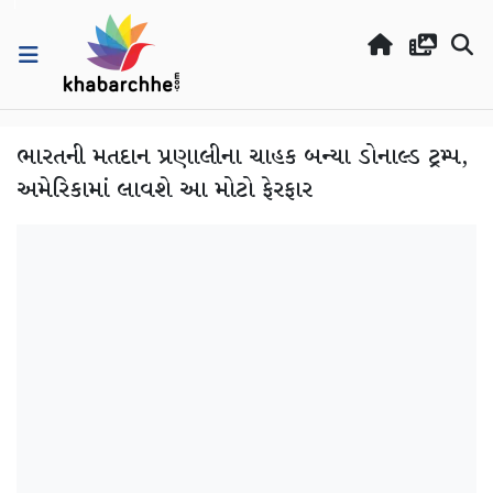
ભારતની મતદાન પ્રણાલીના ચાહક બન્યા ડોનાલ્ડ ટ્રમ્પ,
અમેરિકામાં લાવશે આ મોટો ફેરફાર