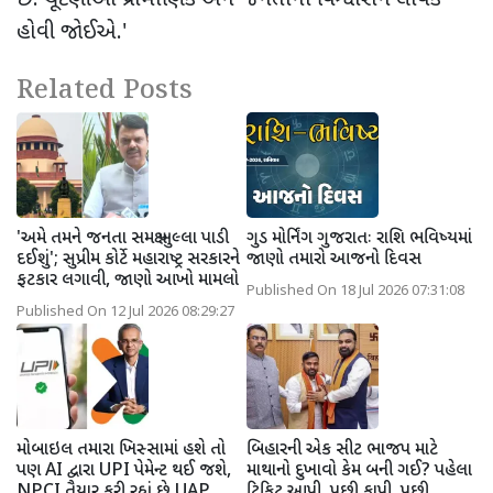
હોવી જોઈએ.
'
Related Posts
'અમે તમને જનતા સમક્ષ ખુલ્લા પાડી
ગુડ મોર્નિંગ ગુજરાતઃ રાશિ ભવિષ્યમાં
દઈશું'; સુપ્રીમ કોર્ટે મહારાષ્ટ્ર સરકારને
જાણો તમારો આજનો દિવસ
ફટકાર લગાવી, જાણો આખો મામલો
Published On 18 Jul 2026 07:31:08
Published On 12 Jul 2026 08:29:27
મોબાઇલ તમારા ખિસ્સામાં હશે તો
બિહારની એક સીટ ભાજપ માટે
પણ AI દ્વારા UPI પેમેન્ટ થઈ જશે,
માથાનો દુખાવો કેમ બની ગઈ? પહેલા
NPCI તૈયાર કરી રહ્યું છે UAP
ટિકિટ આપી, પછી કાપી, પછી