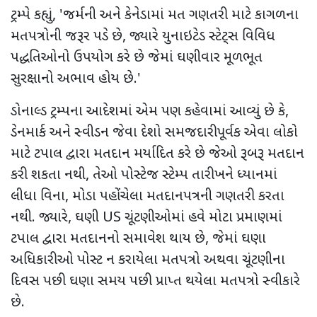
ટ્રમ્પે કહ્યું
, '
જર્મની અને કેનેડામાં મત ગણતરી માટે કાગળના
મતપત્રોની જરૂર પડે છે
,
જ્યારે યુનાઇટેડ સ્ટેટ્સ વિવિધ
પદ્ધતિઓનો ઉપયોગ કરે છે જેમાં ઘણીવાર મૂળભૂત
સુરક્ષાનો અભાવ હોય છે.
'
ડોનાલ્ડ ટ્રમ્પના આદેશમાં એમ પણ કહેવામાં આવ્યું છે કે
,
ડેનમાર્ક અને સ્વીડન જેવા દેશો સમજદારીપૂર્વક એવા લોકો
માટે ટપાલ દ્વારા મતદાન મર્યાદિત કરે છે જેઓ રૂબરૂ મતદાન
કરી શકતા નથી
,
તેઓ પોસ્ટેજ સ્ટેમ્પ તારીખને ધ્યાનમાં
લીધા વિના
,
મોડા પહોંચેલા મતદાનપત્રની ગણતરી કરતા
નથી. જ્યારે
,
ઘણી
US
ચૂંટણીઓમાં હવે મોટા પ્રમાણમાં
ટપાલ દ્વારા મતદાનનો સમાવેશ થાય છે
,
જેમાં ઘણા
અધિકારીઓ પોસ્ટ ન કરાયેલા મતપત્રો અથવા ચૂંટણીના
દિવસ પછી ઘણા સમય પછી પ્રાપ્ત થયેલા મતપત્રો સ્વીકારે
છે.