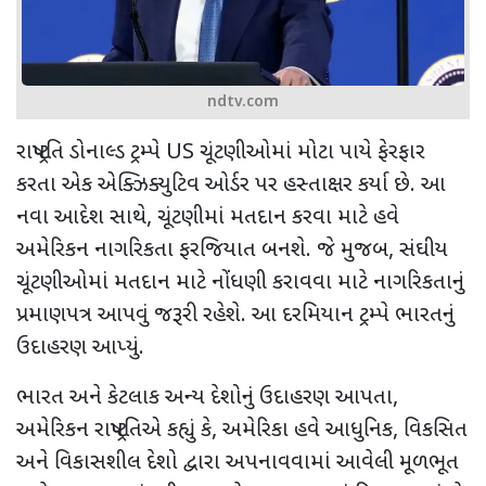
ndtv.com
રાષ્ટ્રપતિ ડોનાલ્ડ ટ્રમ્પે
US
ચૂંટણીઓમાં મોટા પાયે ફેરફાર
કરતા એક એક્ઝિક્યુટિવ ઓર્ડર પર હસ્તાક્ષર કર્યા છે. આ
નવા આદેશ સાથે
,
ચૂંટણીમાં મતદાન કરવા માટે હવે
અમેરિકન નાગરિકતા ફરજિયાત બનશે. જે મુજબ
,
સંઘીય
ચૂંટણીઓમાં મતદાન માટે નોંધણી કરાવવા માટે નાગરિકતાનું
પ્રમાણપત્ર આપવું જરૂરી રહેશે. આ દરમિયાન ટ્રમ્પે ભારતનું
ઉદાહરણ આપ્યું.
ભારત અને કેટલાક અન્ય દેશોનું ઉદાહરણ આપતા
,
અમેરિકન રાષ્ટ્રપતિએ કહ્યું કે
,
અમેરિકા હવે આધુનિક
,
વિકસિત
અને વિકાસશીલ દેશો દ્વારા અપનાવવામાં આવેલી મૂળભૂત