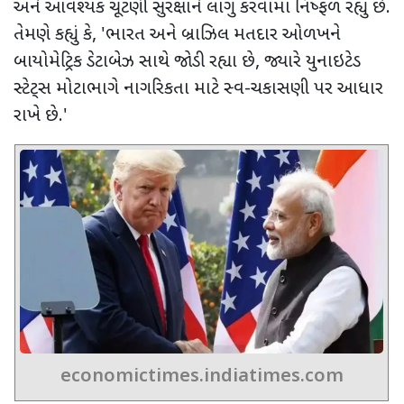
અને આવશ્યક ચૂંટણી સુરક્ષાને લાગુ કરવામાં નિષ્ફળ રહ્યું છે.
તેમણે કહ્યું કે
, '
ભારત અને બ્રાઝિલ મતદાર ઓળખને
બાયોમેટ્રિક ડેટાબેઝ સાથે જોડી રહ્યા છે
,
જ્યારે યુનાઇટેડ
સ્ટેટ્સ મોટાભાગે નાગરિકતા માટે સ્વ-ચકાસણી પર આધાર
રાખે છે.
'
economictimes.indiatimes.com