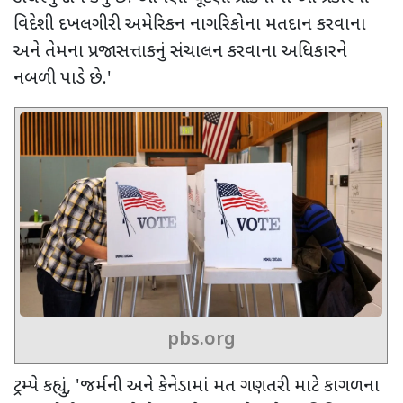
વિદેશી દખલગીરી અમેરિકન નાગરિકોના મતદાન કરવાના
અને તેમના પ્રજાસત્તાકનું સંચાલન કરવાના અધિકારને
નબળી પાડે છે.
'
pbs.org
ટ્રમ્પે કહ્યું
, '
જર્મની અને કેનેડામાં મત ગણતરી માટે કાગળના