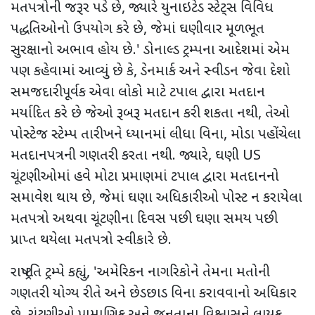
મતપત્રોની જરૂર પડે છે
,
જ્યારે યુનાઇટેડ સ્ટેટ્સ વિવિધ
પદ્ધતિઓનો ઉપયોગ કરે છે
,
જેમાં ઘણીવાર મૂળભૂત
સુરક્ષાનો અભાવ હોય છે.
'
ડોનાલ્ડ ટ્રમ્પના આદેશમાં એમ
પણ કહેવામાં આવ્યું છે કે
,
ડેનમાર્ક અને સ્વીડન જેવા દેશો
સમજદારીપૂર્વક એવા લોકો માટે ટપાલ દ્વારા મતદાન
મર્યાદિત કરે છે જેઓ રૂબરૂ મતદાન કરી શકતા નથી
,
તેઓ
પોસ્ટેજ સ્ટેમ્પ તારીખને ધ્યાનમાં લીધા વિના
,
મોડા પહોંચેલા
મતદાનપત્રની ગણતરી કરતા નથી. જ્યારે
,
ઘણી
US
ચૂંટણીઓમાં હવે મોટા પ્રમાણમાં ટપાલ દ્વારા મતદાનનો
સમાવેશ થાય છે
,
જેમાં ઘણા અધિકારીઓ પોસ્ટ ન કરાયેલા
મતપત્રો અથવા ચૂંટણીના દિવસ પછી ઘણા સમય પછી
પ્રાપ્ત થયેલા મતપત્રો સ્વીકારે છે.
રાષ્ટ્રપતિ ટ્રમ્પે કહ્યું
, '
અમેરિકન નાગરિકોને તેમના મતોની
ગણતરી યોગ્ય રીતે અને છેડછાડ વિના કરાવવાનો અધિકાર
છે. ચૂંટણીઓ પ્રામાણિક અને જનતાના વિશ્વાસને લાયક