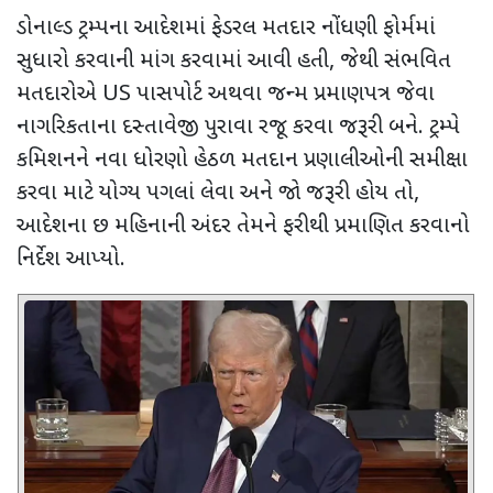
ડોનાલ્ડ ટ્રમ્પના આદેશમાં ફેડરલ મતદાર નોંધણી ફોર્મમાં
સુધારો કરવાની માંગ કરવામાં આવી હતી
,
જેથી સંભવિત
મતદારોએ
US
પાસપોર્ટ અથવા જન્મ પ્રમાણપત્ર જેવા
નાગરિકતાના દસ્તાવેજી પુરાવા રજૂ કરવા જરૂરી બને. ટ્રમ્પે
કમિશનને નવા ધોરણો હેઠળ મતદાન પ્રણાલીઓની સમીક્ષા
કરવા માટે યોગ્ય પગલાં લેવા અને જો જરૂરી હોય તો
,
આદેશના છ મહિનાની અંદર તેમને ફરીથી પ્રમાણિત કરવાનો
નિર્દેશ આપ્યો.