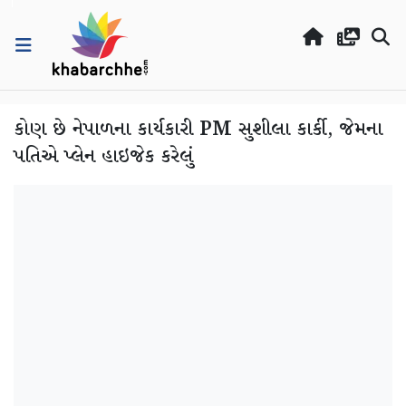
કોણ છે નેપાળના કાર્યકારી PM સુશીલા કાર્કી, જેમના
પતિએ પ્લેન હાઇજેક કરેલું