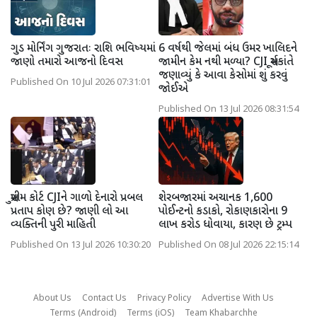
ગુડ મોર્નિંગ ગુજરાતઃ રાશિ ભવિષ્યમાં
6 વર્ષથી જેલમાં બંધ ઉમર ખાલિદને
જાણો તમારો આજનો દિવસ
જામીન કેમ નથી મળ્યા? CJI સૂર્યકાંતે
જણાવ્યું કે આવા કેસોમાં શું કરવું
Published On 10 Jul 2026 07:31:01
જોઈએ
Published On 13 Jul 2026 08:31:54
સુપ્રીમ કોર્ટ CJIને ગાળો દેનારો પ્રબલ
શેરબજારમાં અચાનક 1,600
પ્રતાપ કોણ છે? જાણી લો આ
પોઈન્ટનો કડાકો, રોકાણકારોના 9
વ્યક્તિની પુરી માહિતી
લાખ કરોડ ધોવાયા, કારણ છે ટ્રમ્પ
Published On 13 Jul 2026 10:30:20
Published On 08 Jul 2026 22:15:14
About Us
Contact Us
Privacy Policy
Advertise With Us
Terms (Android)
Terms (iOS)
Team Khabarchhe