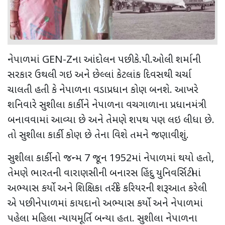
નેપાળમાં
GEN-Z
ના આંદોલન પછી કે.પી.ઓલી શર્માની
સરકાર ઉથલી ગઇ અને છેલ્લાં કેટલાંક દિવસથી ચર્ચા
ચાલતી હતી કે નેપાળના વડાપ્રધાન કોણ બનશે. આખરે
શનિવારે સુશીલા કાર્કીને નેપાળના વચગાળાના પ્રધાનમંત્રી
બનાવવામાં આવ્યા છે અને તેમણે શપથ પણ લઇ લીધા છે.
તો સુશીલા કાર્કી કોણ છે તેના વિશે તમને જણાવીશું.
સુશીલા કાર્કીનો જન્મ
7
જૂન
1952
માં નેપાળમાં થયો હતો
,
તેમણે ભારતની વારાણસીની બનારસ હિંદુ યુનિવર્સિટીમાં
અભ્યાસ કર્યો અને શિક્ષિકા તરીકે કરિયરની શરૂઆત કરેલી
એ પછી નેપાળમાં કાયદાનો અભ્યાસ કર્યો અને નેપાળમાં
પહેલા મહિલા ન્યાયમૂર્તિ બન્યા હતા. સુશીલા નેપાળના