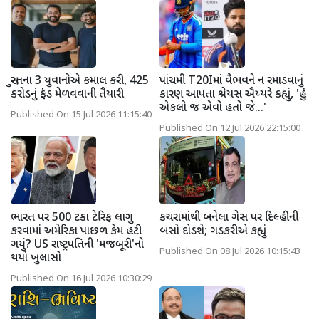
સુરતના 3 યુવાનોએ કમાલ કરી, 425
પાંચમી T20Iમાં વૈભવને ન રમાડવાનું
કરોડનું ફંડ મેળવવાની તૈયારી
કારણ આપતા શ્રેયસ ઐય્યરે કહ્યું, 'હું
એકલો જ એવો હતો જે...'
Published On 15 Jul 2026 11:15:40
Published On 12 Jul 2026 22:15:00
ભારત પર 500 ટકા ટેરિફ લાગુ
કચરામાંથી બનેલા ગેસ પર દિલ્હીની
કરવામાં અમેરિકા પાછળ કેમ હટી
બસો દોડશે; ગડકરીએ કહ્યું
ગયું? US રાષ્ટ્રપતિની 'મજબૂરી'નો
Published On 08 Jul 2026 10:15:43
થયો ખુલાસો
Published On 16 Jul 2026 10:30:29