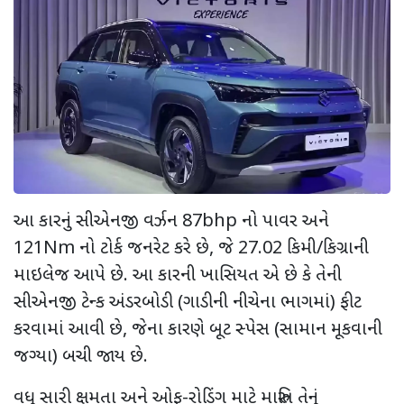
આ કારનું સીએનજી વર્ઝન 87
bhp
નો પાવર અને
121
Nm
નો ટોર્ક જનરેટ કરે છે
,
જે 27.02 કિમી/કિગ્રાની
માઇલેજ આપે છે. આ કારની ખાસિયત એ છે કે તેની
સીએનજી ટેન્ક અંડરબોડી (ગાડીની નીચેના ભાગમાં) ફીટ
કરવામાં આવી છે
,
જેના કારણે બૂટ સ્પેસ (સામાન મૂકવાની
જગ્યા) બચી જાય છે.
વધુ સારી ક્ષમતા અને ઓફ-રોડિંગ માટે મારુતિ તેનું