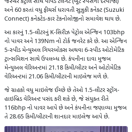
જેસ્ચર કંટ્રોલ સાથે પાવર્ડ ટેલગેટ (બૂટ સ્પેસનો દરવાજો)
અને 60 કરતાં વધુ ફીચર્સ ધરાવતી સુઝુકી કનેક્ટ (
Suzuki
Connect)
કનેક્ટેડ-કાર ટેકનોલોજીનો સમાવેશ થાય છે.
આ કારનું 1.5-લીટરનું
K-
સિરીઝ પેટ્રોલ એન્જિન 103
bhp
નો પાવર અને 139
Nm
નો ટોર્ક જનરેટ કરે છે. આ એન્જિન
5-સ્પીડ મેન્યુઅલ ગિયરબોક્સ અથવા 6-સ્પીડ ઓટોમેટિક
ટ્રાન્સમિશન સાથે ઉપલબ્ધ છે. કંપનીના દાવા મુજબ
મેન્યુઅલ વેરિઅન્ટમાં 21.18 કિમી/લીટર અને ઓટોમેટિક
વેરિઅન્ટમાં 21.06 કિમી/લીટરની માઇલેજ મળે છે.
જે ગ્રાહકો વધુ માઇલેજ ઈચ્છે છે તેઓ 1.5-લીટર સ્ટ્રોંગ-
હાઇબ્રિડ વેરિઅન્ટ પસંદ કરી શકે છે
,
જે સંયુક્ત રીતે
116
bhp
નો પાવર આપે છે અને કંપનીના જણાવ્યા મુજબ
તે
28.65 કિમી/લીટરની શાનદાર માઇલેજ
આપે છે.