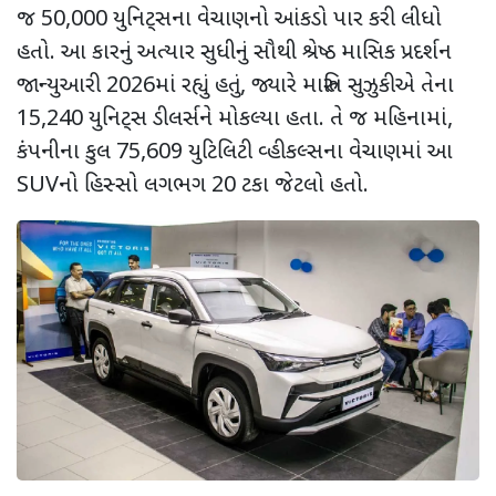
જ 50
,
000 યુનિટ્સના વેચાણનો આંકડો પાર કરી લીધો
હતો. આ કારનું અત્યાર સુધીનું સૌથી શ્રેષ્ઠ માસિક પ્રદર્શન
જાન્યુઆરી 2026માં રહ્યું હતું
,
જ્યારે મારુતિ સુઝુકીએ તેના
15
,
240 યુનિટ્સ ડીલર્સને મોકલ્યા હતા. તે જ મહિનામાં
,
કંપનીના કુલ 75
,
609 યુટિલિટી વ્હીકલ્સના વેચાણમાં આ
SUV
નો હિસ્સો લગભગ 20 ટકા જેટલો હતો.