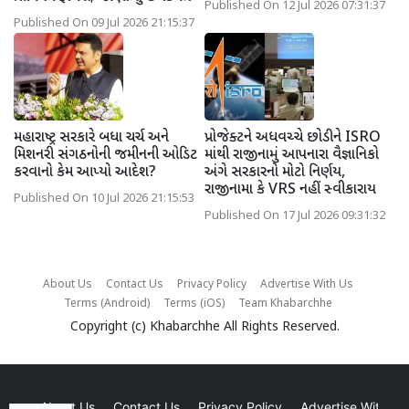
Published On 12 Jul 2026 07:31:37
Published On 09 Jul 2026 21:15:37
મહારાષ્ટ્ર સરકારે બધા ચર્ચ અને
પ્રોજેક્ટને અધવચ્ચે છોડીને ISRO
મિશનરી સંગઠનોની જમીનની ઓડિટ
માંથી રાજીનામું આપનારા વૈજ્ઞાનિકો
કરવાનો કેમ આપ્યો આદેશ?
અંગે સરકારનો મોટો નિર્ણય,
રાજીનામા કે VRS નહીં સ્વીકારાય
Published On 10 Jul 2026 21:15:53
Published On 17 Jul 2026 09:31:32
About Us
Contact Us
Privacy Policy
Advertise With Us
Terms (Android)
Terms (iOS)
Team Khabarchhe
Copyright (c)
Khabarchhe
All Rights Reserved.
About Us
Contact Us
Privacy Policy
Advertise With Us