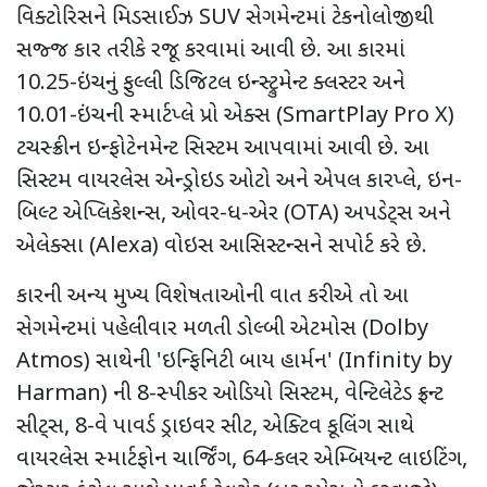
વિક્ટોરિસને મિડસાઈઝ
SUV
સેગમેન્ટમાં ટેકનોલોજીથી
સજ્જ કાર તરીકે રજૂ કરવામાં આવી છે. આ કારમાં
10.25-ઇંચનું ફુલ્લી ડિજિટલ ઇન્સ્ટ્રુમેન્ટ ક્લસ્ટર અને
10.01-ઇંચની સ્માર્ટપ્લે પ્રો એક્સ (
SmartPlay Pro X)
ટચસ્ક્રીન ઇન્ફોટેનમેન્ટ સિસ્ટમ આપવામાં આવી છે. આ
સિસ્ટમ વાયરલેસ એન્ડ્રોઇડ ઓટો અને એપલ કારપ્લે
,
ઇન-
બિલ્ટ એપ્લિકેશન્સ
,
ઓવર-ધ-એર (
OTA)
અપડેટ્સ અને
એલેક્સા (
Alexa)
વોઇસ આસિસ્ટન્સને સપોર્ટ કરે છે.
કારની અન્ય મુખ્ય વિશેષતાઓની વાત કરીએ તો આ
સેગમેન્ટમાં પહેલીવાર મળતી ડોલ્બી એટમોસ (
Dolby
Atmos)
સાથેની
'
ઇન્ફિનિટી
બાય હાર્મન
' (Infinity by
Harman)
ની 8-સ્પીકર ઓડિયો સિસ્ટમ
,
વેન્ટિલેટેડ ફ્રન્ટ
સીટ્સ
,
8-વે પાવર્ડ ડ્રાઇવર સીટ
,
એક્ટિવ કૂલિંગ સાથે
વાયરલેસ સ્માર્ટફોન ચાર્જિંગ
,
64-કલર એમ્બિયન્ટ લાઇટિંગ
,