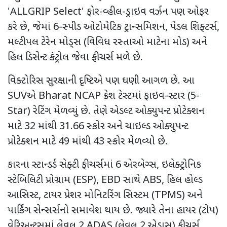
'ALLGRIP Select'
ફોર-વ્હીલ-ડ્રાઇવ વર્ઝન પણ ઓફર
કરે છે
,
જેમાં 6-સ્પીડ ઓટોમેટિક ટ્રાન્સમિશન
,
પેડલ શિફ્ટર્સ
,
મલ્ટીપલ ટેરેન મોડ્સ (વિવિધ રસ્તાઓ માટેના મોડ) અને
હિલ ડિસેન્ટ કંટ્રોલ જેવા ફીચર્સ મળે છે.
વિક્ટોરિસ સુરક્ષાની દૃષ્ટિએ પણ ઘણી આગળ છે. આ
SUV
એ
Bharat NCAP
ક્રેશ ટેસ્ટમાં ફાઇવ-સ્ટાર (
5-
Star)
રેટિંગ
મેળવ્યું છે. તેણે એડલ્ટ ઓક્યુપન્ટ પ્રોટેક્શન
માટે 32 માંથી 31.66 સ્કોર અને ચાઇલ્ડ ઓક્યુપન્ટ
પ્રોટેક્શન માટે 49 માંથી 43 સ્કોર મેળવ્યો છે.
કારના સ્ટાન્ડર્ડ સેફ્ટી ફીચર્સમાં 6 એરબેગ્સ
,
ઇલેક્ટ્રોનિક
સ્ટેબિલિટી પ્રોગ્રામ (
ESP), EBD
સાથે
ABS,
હિલ હોલ્ડ
આસિસ્ટ
,
ટાયર પ્રેશર મોનિટરિંગ સિસ્ટમ (
TPMS)
અને
પાર્કિંગ સેન્સર્સનો સમાવેશ થાય છે. જ્યારે તેના હાયર (ટોપ)
વેરિઅન્ટ્સમાં લેવલ 2
ADAS (
લેવલ
2
એડાસ) ફીચર્સ