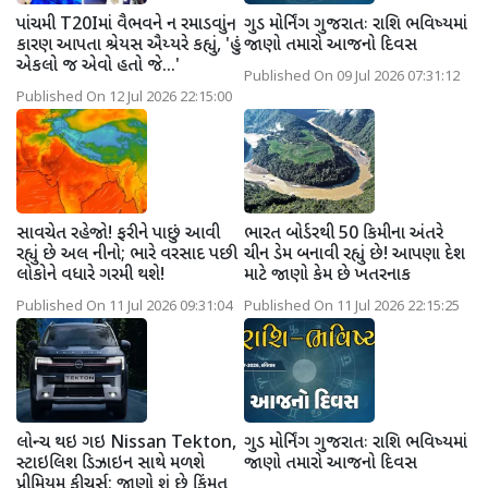
પાંચમી T20Iમાં વૈભવને ન રમાડવાનું
ગુડ મોર્નિંગ ગુજરાતઃ રાશિ ભવિષ્યમાં
કારણ આપતા શ્રેયસ ઐય્યરે કહ્યું, 'હું
જાણો તમારો આજનો દિવસ
એકલો જ એવો હતો જે...'
Published On 09 Jul 2026 07:31:12
Published On 12 Jul 2026 22:15:00
સાવચેત રહેજો! ફરીને પાછું આવી
ભારત બોર્ડરથી 50 કિમીના અંતરે
રહ્યું છે અલ નીનો; ભારે વરસાદ પછી
ચીન ડેમ બનાવી રહ્યું છે! આપણા દેશ
લોકોને વધારે ગરમી થશે!
માટે જાણો કેમ છે ખતરનાક
Published On 11 Jul 2026 09:31:04
Published On 11 Jul 2026 22:15:25
લોન્ચ થઇ ગઇ Nissan Tekton,
ગુડ મોર્નિંગ ગુજરાતઃ રાશિ ભવિષ્યમાં
સ્ટાઇલિશ ડિઝાઇન સાથે મળશે
જાણો તમારો આજનો દિવસ
પ્રીમિયમ ફીચર્સ; જાણો શું છે કિંમત