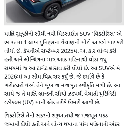
મારુતિ સુઝુકીની સૌથી નવી મિડસાઈઝ
SUV '
વિક્ટોરિસ
'
એ
ભારતમાં 1 લાખ યુનિટ્સના વેચાણનો મોટો આંકડો પાર કરી
લીધો છે. કંપનીએ સપ્ટેમ્બર 2025માં આ કાર લોન્ચ કરી
હતી અને લોન્ચિંગના માત્ર આઠ મહિનાથી થોડા વધુ
સમયમાં જ આ ટાર્ગેટ હાંસલ કરી લીધો છે. આ
SUV
એ મે
2026માં આ સીમાચિહ્ન સર કર્યું છે
,
જે દર્શાવે છે કે
ખરીદદારો વચ્ચે તેને ખૂબ જ મજબૂત સ્વીકૃતિ મળી છે. આ
સાથે જ તે મારુતિ બ્રાન્ડની સૌથી ઝડપથી વેચાતી યુટિલિટી
વ્હીકલ્સ (
UV)
માંની એક તરીકે ઉભરી આવી છે.
વિક્ટોરિસે તેની સફરની શરૂઆતથી જ મજબૂત પકડ
જમાવી દીધી હતી અને લોન્ચ થયાના પાંચ મહિનાની અંદર