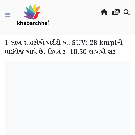
1 લાખ ગ્રાહકોએ ખરીદી આ SUV: 28 kmplની
માઇલેજ આપે છે, કિંમત રૂ. 10.50 લાખથી શરૂ