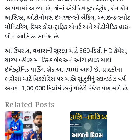
આપવામાં આવ્યા છે
,
જેમાં એડેપ્ટિવ ક્રૂઝ કંટ્રોલ
,
લેન કીપ
આસિસ્ટ
,
ઓટોનોમસ ઇમરજન્સી બ્રેકિંગ
,
બ્લાઇન્ડ-સ્પોટ
મોનિટરિંગ
,
રિયર ક્રોસ-ટ્રાફિક એલર્ટ અને ઓટોમેટિક હાઇ-
બીમ આસિસ્ટ સામેલ છે.
આ ઉપરાંત
,
વધારાની સુરક્ષા માટે 360-ડિગ્રી
HD
કેમેરા
,
ચારેય વ્હીલ્સમાં ડિસ્ક બ્રેક અને ઓટો હોલ્ડ સાથે
ઇલેક્ટ્રોનિક પાર્કિંગ બ્રેક આપવામાં આવી છે. ગ્રાહકોના
ભરોસા માટે વિક્ટોરિસ પર મારુતિ સુઝુકીનું સ્ટાન્ડર્ડ 3 વર્ષ
અથવા 1
,00,000
કિલોમીટરનું વોરંટી પેકેજ પણ મળે છે.
Related Posts