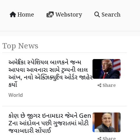
Home
Webstory
Search
Top News
અમેરિકા સ્પેશિયલ બાળકને જન્મ
આપવા આવનારા સામે ટ્રમ્પની લાલ
આંખ, નવો એક્ઝિક્યુટિવ ઓર્ડર જાહેર
કર્યો
Share
World
કોણ છે જીગર ઇનામદાર જેમને Gen
Zના આંદોલન પછી ગુજરાતમાં મોટી
જવાબદારી સોંપાઈ
Share