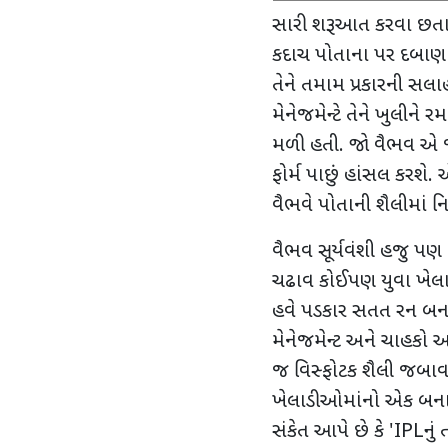
સારી શરૂઆત કરવા છત
કદાચ પોતાના પર દબાણ લ
તેને તમામ પ્રકારની સ
મેનેજમેન્ટે તેને ખુલીને 
મળી હતી. જો વૈભવ એ જ 
ફોર્મ પાછું હાંસલ કરશે. 
વૈભવે પોતાની શૈલીમાં ન
વૈભવ સૂર્યવંશી હજુ પણ તે
ચઢાવ કોઈપણ યુવા ખેલાડી
હવે પડકાર સતત રન બના
મેનેજમેન્ટ અને ચાહકો 
જ વિસ્ફોટક શૈલી જબાવશ
ખેલાડીઓમાંનો એક બનાવ
સંકેત આપે છે કે
'IPL
નું