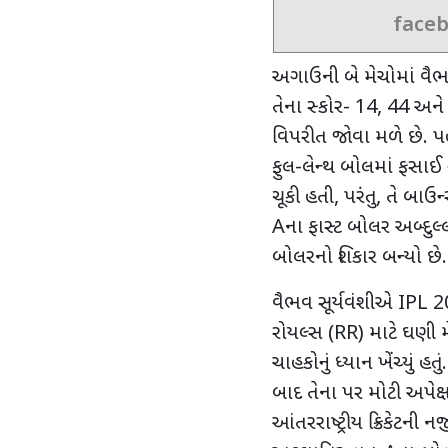
face
અગાઉની બે મેચોમાં વૈભવનું
તેના સ્કોર- 14
,
44 અને 
વિપરીત જોવા મળે છે. પહ
ફુલ-લેન્થ બોલમાં ફસાઈ
ચૂકી હતી, પરંતુ
,
તે બાઉન
A
ના ફાસ્ટ બોલર અબ્દુ
બોલરનો શિકાર બન્યો છે.
વૈભવ સૂર્યવંશીએ
IPL 
રોયલ્સ (
RR)
માટે ઘણી મ
ચાહકોનું ધ્યાન ખેંચ્યું હ
બાદ તેના પર મોટી અપેક
આંતરરાષ્ટ્રીય ક્રિકેટન