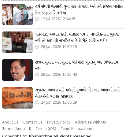
હર્ષ સંઘવી ઉત્સાહી યુવા નેતા તો રહ્યા અને હવે પ્રજાના માનીતા
નેતા પણ સાબિત થયા
12 Jul 2026 12:34:15
પાસપોર્ટ, આધાર કાર્ડ, મતદાર પત્ર... નાગરિકતાના પુરાવા
નથી તો આપણી નાગરિકતા કેવી રીતે સાબિત થશે?
26 Jun 2026 19:59:18
સંજય સુરાના અને સુરાના પરિવાર: સુરતનું એક વિશ્વસનીય
નામ
26 Jun 2026 12:35:40
ગુજરાત ભાજપ માટે માથાનો દુખાવો: કેટલાક બાબુઓ અને
નેતાઓનો વ્યાપક ભ્રષ્ટાચાર
24 Jun 2026 12:06:29
About Us
Contact Us
Privacy Policy
Advertise With Us
Terms (Android)
Terms (iOS)
Team Khabarchhe
Copyright (c)
Khabarchhe
All Rights Reserved.