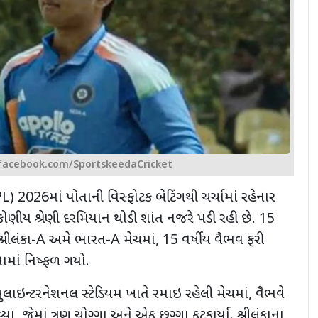
facebook.com/SportskeedaCricket
PL
)
2026
માં પોતાની વિસ્ફોટક બેટિંગથી ચર્ચામાં રહેનાર
રિકોણીય શ્રેણી દરમિયાન થોડી શાંત નજરે પડી રહી છે. 15
રીલંકા-
A
અમે ભારત-
A
મેચમાં
,
15 વર્ષીય વૈભવ ફરી
ામાં નિષ્ફળ ગયો.
બુલાઇન્ટરનેશનલ સ્ટેડિયમ ખાતે રમાઇ રહેલી મેચમાં
,
વૈભવે
્યા
,
જેમાં ત્રણ ચોગ્ગા અને એક છગ્ગા ફટકાર્યા. શ્રીલંકાના