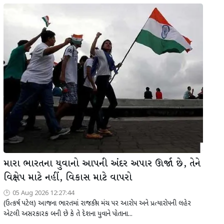
મારા ભારતના યુવાનો આપની અંદર અપાર ઊર્જા છે, તેને
વિક્ષેપ માટે નહીં, વિકાસ માટે વાપરો
05 Aug 2026 12:27:44
(ઉત્કર્ષ પટેલ) આજના ભારતમાં રાજકીય મંચ પર આરોપ અને પ્રત્યારોપની લહેર
એટલી અસરકારક બની છે કે તે દેશના યુવાને પોતાના...