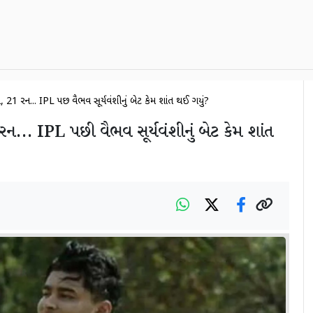
21 રન... IPL પછી વૈભવ સૂર્યવંશીનું બેટ કેમ શાંત થઈ ગયું?
ન... IPL પછી વૈભવ સૂર્યવંશીનું બેટ કેમ શાંત