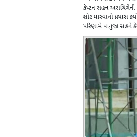
કેપ્ટન સહન અરાચિગેની 
શોટ મારવાનો પ્રયાસ કર્ય
પરિણામે વાનુજા સહને કે