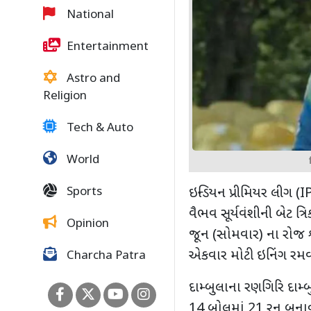
National
Entertainment
Astro and
Religion
Tech & Auto
World
Sports
ઇન્ડિયન પ્રીમિયર લીગ
(I
વૈભવ સૂર્યવંશીની બેટ ત્
Opinion
જૂન (સોમવાર) ના રોજ શ્
એકવાર મોટી ઇનિંગ રમવ
Charcha Patra
દામ્બુલાના રણગિરિ દામ્
14 બોલમાં 21 રન બનાવ