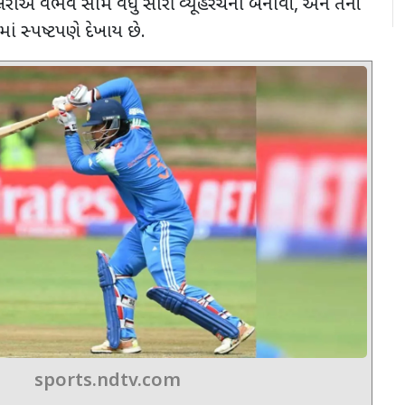
લરોએ વૈભવ સામે વધુ સારી વ્યૂહરચના બનાવી
,
અને તેની
માં સ્પષ્ટપણે દેખાય છે.
sports.ndtv.com