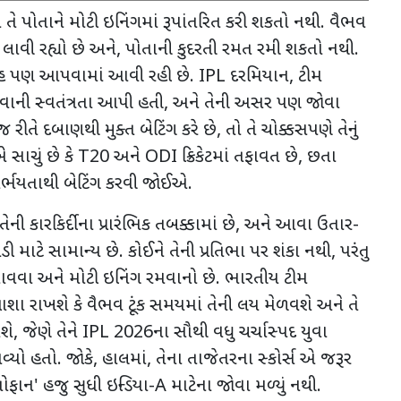
ા
તે પોતાને મોટી ઇનિંગમાં રૂપાંતરિત કરી શકતો નથી. વૈભવ
ાવી રહ્યો છે અને
,
પોતાની કુદરતી રમત રમી શકતો નથી.
લાહ પણ આપવામાં આવી રહી છે.
IPL
દરમિયાન
,
ટીમ
રમવાની સ્વતંત્રતા આપી હતી
,
અને તેની અસર પણ જોવા
રીતે દબાણથી મુક્ત બેટિંગ કરે છે
,
તો તે ચોક્કસપણે તેનું
એ સાચું છે કે
T20
અને
ODI
ક્રિકેટમાં તફાવત છે
,
છતા
િર્ભયતાથી બેટિંગ કરવી જોઈએ.
ની કારકિર્દીના પ્રારંભિક તબક્કામાં છે
,
અને આવા ઉતાર-
 માટે સામાન્ય છે. કોઈને તેની પ્રતિભા પર શંકા નથી
,
પરંતુ
વવા અને મોટી ઇનિંગ રમવાનો છે. ભારતીય ટીમ
આશા રાખશે કે વૈભવ ટૂંક સમયમાં તેની લય મેળવશે અને તે
ે, જેણે તેને
IPL 2026
ના સૌથી વધુ ચર્ચાસ્પદ યુવા
્યો હતો. જોકે
,
હાલમાં
,
તેના તાજેતરના સ્કોર્સ એ જરૂર
તોફાન
'
હજુ સુધી ઇન્ડિયા-
A
માટેના જોવા મળ્યું નથી.