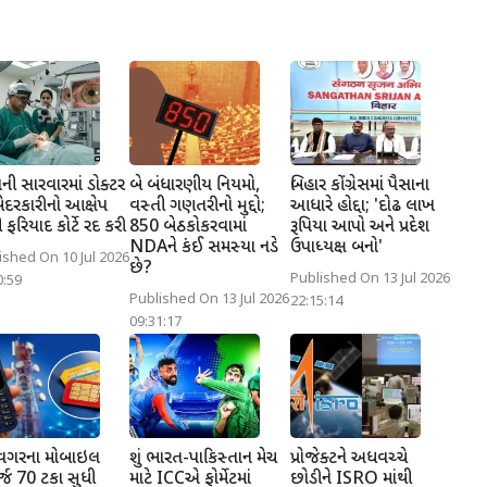
ી સારવારમાં ડોક્ટર
બે બંધારણીય નિયમો,
બિહાર કોંગ્રેસમાં પૈસાના
ેદરકારીનો આક્ષેપ
વસ્તી ગણતરીનો મુદ્દો;
આધારે હોદ્દા; 'દોઢ લાખ
 ફરિયાદ કોર્ટે રદ કરી
850 બેઠકોકરવામાં
રૂપિયા આપો અને પ્રદેશ
NDAને કંઈ સમસ્યા નડે
ઉપાધ્યક્ષ બનો'
ished On 10 Jul 2026
છે?
Published On 13 Jul 2026
0:59
Published On 13 Jul 2026
22:15:14
09:31:17
 વગરના મોબાઇલ
શું ભારત-પાકિસ્તાન મેચ
પ્રોજેક્ટને અધવચ્ચે
ર્જ 70 ટકા સુધી
માટે ICCએ ફોર્મેટમાં
છોડીને ISRO માંથી