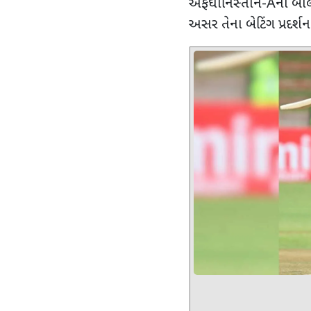
અફઘાનિસ્તાન-
A
ના બો
અસર તેના બેટિંગ પ્રદર્શન