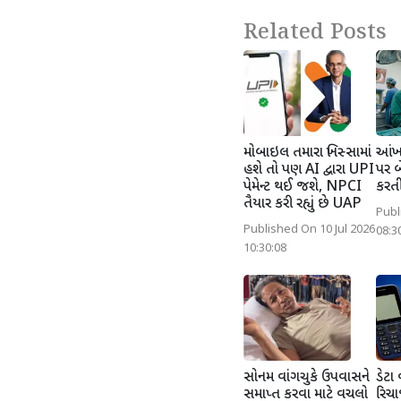
Related Posts
મોબાઇલ તમારા ખિસ્સામાં
આંખન
હશે તો પણ AI દ્વારા UPI
પર બ
પેમેન્ટ થઈ જશે, NPCI
કરતી
તૈયાર કરી રહ્યું છે UAP
Publ
Published On 10 Jul 2026
08:3
10:30:08
સોનમ વાંગચુકે ઉપવાસને
ડેટા
સમાપ્ત કરવા માટે વચલો
રિચા