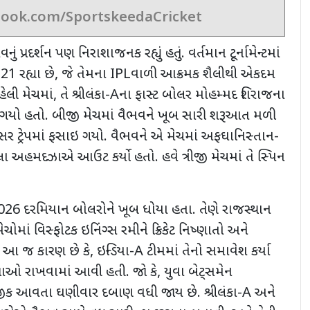
book.com/SportskeedaCricket
 પ્રદર્શન પણ નિરાશાજનક રહ્યું હતું. વર્તમાન ટૂર્નામેન્ટમાં
21 રહ્યા છે, જે તેમના
IPL
વાળી
આક્રમક શૈલીથી એકદમ
ેલી મેચમાં
,
તે શ્રીલંકા-
A
ના ફાસ્ટ બોલર મોહમ્મદ શિરાજના
 ગયો હતો. બીજી મેચમાં વૈભવને ખૂબ સારી
શરૂઆત મળી
્સર ટ્રેપમાં ફસાઇ ગયો. વૈભવને એ મેચમાં અફઘાનિસ્તાન-
લ્લા અહમદઝાએ આઉટ કર્યો હતો. હવે
ત્રીજી મેચમાં
તે સ્પિન
2026
દરમિયાન બોલરોને ખૂબ ધોયા હતા. તેણે રાજસ્થાન
ેચોમાં વિસ્ફોટક ઇનિંગ્સ રમીને ક્રિકેટ નિષ્ણાતો અને
તું. આ જ કારણ છે કે
,
ઇન્ડિયા-
A
ટીમમાં તેનો સમાવેશ કર્યા
્ષાઓ રાખવામાં આવી હતી. જો કે
,
યુવા બેટ્સમેન
ી નજીક આવતા ઘણીવાર દબાણ વધી જાય છે. શ્રીલંકા-
A
અને