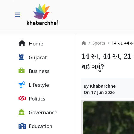
Sports
14 રન, 44 રન, 
Home
14 રન, 44 રન, 21 ર
Gujarat
થઈ ગયું?
Business
Lifestyle
By
Khabarchhe
On
17 Jun 2026
Politics
Governance
Education