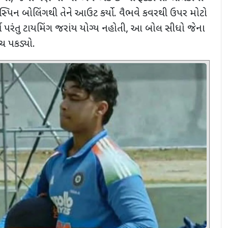
સ્પિન બોલિંગથી તેને આઉટ કર્યો. વૈભવે કવરથી ઉપર મોટો
ો પરંતુ ટાયમિંગ જરાંય યોગ્ય નહોતી,
આ બોલ સીધો
જેના
ચ પકડ્યો.