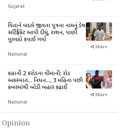
Gujarat
પિતાને બદલે જીવતા પુત્રના નામનું ડેથ
સર્ટિફિકેટ આપી દીધું, રાશન, પાણી
પુરવઠો કપાઈ ગયો
Share
National
કહાની 2 કરોડના વીમાની; રોડ
અકસ્માત... નિધન..., 3 મહિના પછી
કબરમાંથી બોડી બહાર કઢાઈ
Share
National
Opinion