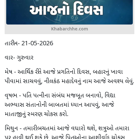
Khabarchhe.com
તારીખ- 21-05-2026
વાર- ગુરુવાર
મેષ - આર્થિક રીતે આજે પ્રગતિનો દિવસ, બહારનું ખાવા
પીવામાં સાચવવું, નીલકંઠ મહાદેવનું નામ આજે અવશ્ય લેવું.
વૃષભ - પતિ પત્નીના સંબંધ મજબૂત બનાવો, વિદ્યા
અભ્યાસ સંતાનોની બાબતમાં ધ્યાન આપવું, આજે
માતાજીનું સ્મરણ ચોકસ કરો.
મિથુન - તમારી બચતમાં આજે વધારો થશે, શત્રુઓ તમારા
પર હાવી થઈ શકે છે, આજે પિતૃઓના આશીર્વાદ ચોકસ