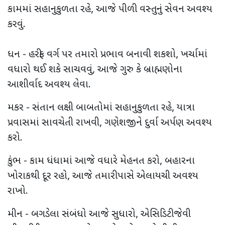
કામમાં સહાનુકુળતા રહે, આજે પીળી વસ્તુનું સેવન અવશ્ય
કરવું.
ધન - હરીફ વર્ગ પર તમારો પ્રભાવ બનાવી શકશો, ખર્ચામાં
વધારો થઈ શકે સાચવવું, આજે ગુરુ કે બ્રાહ્મણોના
આશીર્વાદ અવશ્ય લેવા.
મકર - સંતાન લક્ષી બાબતોમાં સહાનુકુળતા રહે, યાત્રા
પ્રવાસમાં સાવચેતી રાખવી, ગણેશજીને દુર્વા અર્પણ અવશ્ય
કરો.
કુંભ - કામ ધંધામાં આજે વધારે મેહનત કરો, બહારના
ખોરાકથી દૂર રહો, આજે તમારી પાસે એલાયચી અવશ્ય
રાખો.
મીન - બગડેલા સંબંધો આજે સુધારો, એસિડિટી જેવી