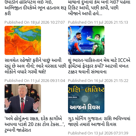
ઉપાડીને હોસ્પિટલ લઈ ગઈ,
માથાનો દુખાવો કેમ બની ગઈ? પહેલા
અભિજીત દીપકેએ ભૂખ હડતાલ શરૂ
ટિકિટ આપી, પછી કાપી, પછી
કરી
બીજાને આપી હવે...
Published On 18 Jul 2026 10:27:07
Published On 11 Jul 2026 21:15:13
સાવચેત રહેજો! ફરીને પાછું આવી
શું ભારત-પાકિસ્તાન મેચ માટે ICCએ
રહ્યું છે અલ નીનો; ભારે વરસાદ પછી
ફોર્મેટમાં ફેરફાર કર્યો? આટલી વખત
લોકોને વધારે ગરમી થશે!
ટક્કર થવાની સંભાવના
Published On 11 Jul 2026 09:31:04
Published On 16 Jul 2026 21:15:22
'અમે હોર્મુઝના રક્ષક, દરેક કાર્ગોએ
ગુડ મોર્નિંગ ગુજરાતઃ રાશિ ભવિષ્યમાં
આપવા પડશે 20 ટકા ટોલ ટેક્સ...',
જાણો તમારો આજનો દિવસ
ટ્રમ્પની જાહેરાત
Published On 13 Jul 2026 07:31:39