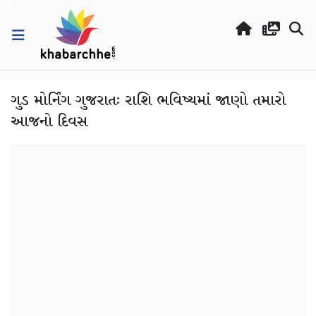
ગુડ મોર્નિંગ ગુજરાતઃ રાશિ ભવિષ્યમાં જાણો તમારો
આજનો દિવસ