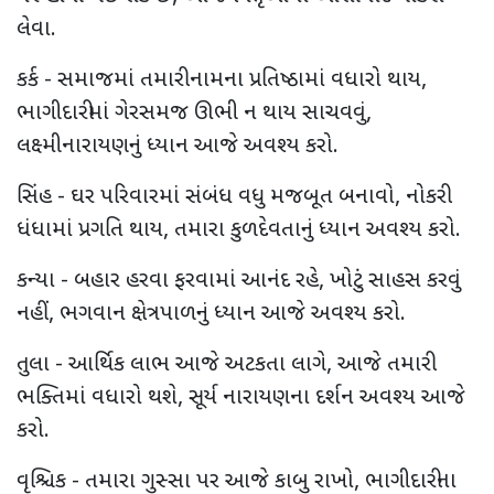
લેવા.
કર્ક - સમાજમાં તમારી નામના પ્રતિષ્ઠામાં વધારો થાય,
ભાગીદારીમાં ગેરસમજ ઊભી ન થાય સાચવવું,
લક્ષ્મીનારાયણનું ધ્યાન આજે અવશ્ય કરો.
સિંહ - ઘર પરિવારમાં સંબંધ વધુ મજબૂત બનાવો, નોકરી
ધંધામાં પ્રગતિ થાય, તમારા કુળદેવતાનું ધ્યાન અવશ્ય કરો.
કન્યા - બહાર હરવા ફરવામાં આનંદ રહે, ખોટું સાહસ કરવું
નહીં, ભગવાન ક્ષેત્રપાળનું ધ્યાન આજે અવશ્ય કરો.
તુલા - આર્થિક લાભ આજે અટકતા લાગે, આજે તમારી
ભક્તિમાં વધારો થશે, સૂર્ય નારાયણના દર્શન અવશ્ય આજે
કરો.
વૃશ્ચિક - તમારા ગુસ્સા પર આજે કાબુ રાખો, ભાગીદારીના