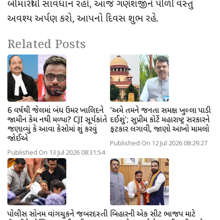
બીમારીથી સાવધાન રહો, આજે ગણેશજીને પીળી વસ્તુ
અવશ્ય અર્પણ કરો, આપનો દિવસ શુભ રહે.
Related Posts
6 વર્ષથી જેલમાં બંધ ઉમર ખાલિદને
'અમે તમને જનતા સમક્ષ ખુલ્લા પાડી
જામીન કેમ નથી મળ્યા? CJI સૂર્યકાંતે
દઈશું'; સુપ્રીમ કોર્ટે મહારાષ્ટ્ર સરકારને
જણાવ્યું કે આવા કેસોમાં શું કરવું
ફટકાર લગાવી, જાણો આખો મામલો
જોઈએ
Published On 12 Jul 2026 08:29:27
Published On 13 Jul 2026 08:31:54
પોલીસ સોનમ વાંગચુકને જબરદસ્તી
બિહારની એક સીટ ભાજપ માટે