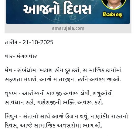
amarujala.com
તારીખ - 21-10-2025
વાર- મંગળવાર
મેષ - સંબંધોમાં ખટાશ હોય દૂર કરો, સામાજિક કાર્યોમાં
સફળતા મળશે, આજે માતાજીના દર્શને અવશ્ય જાઓ.
વૃષભ - આરોગ્યની કાળજી અવશ્ય લેવી, શત્રુઓથી
સાવધાન રહો, ગણેશજીની ભક્તિ અવશ્ય કરો.
મિથુન - સંતાનો સાથે આજે ઉગ્ર ન થવું, નાણાંકીય રાહતનો
દિવસ, આજે સામાજિક અવસરોમાં ભાગ લો.