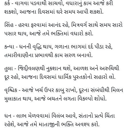
કર્ક - વાગવા પડવાથી સાચવો, વધારાનું કામ આજે કરી
શકશો, આજના દિવસમાં ઘરે સમય આપી શકશો.
સિંહ - હરવા ફરવામાં આનંદ રહે, મિત્રવર્ગ સાથે સમય સારો
પસાર થાય, આજે તમે ભક્તિમાં વધારો કરો.
કન્યા - ધનની વૃદ્ધિ થાય, ગળાના ભાગમાં દર્દ પીડા રહે,
તમારી વાણીના પ્રભાવથી કામ સરળ બનાવો.
તુલા - જિદ્દી વલણથી નુકશાન થશે, આળશ અને અરુચિથી
દૂર રહો, આજના દિવસમાં ધાર્મિક પુસ્તકોનો સહારો લો.
વૃશ્ચિક - આજે ખર્ચ ઉપર કાબુ રાખો, દૂરના સંબંધીથી મિલન
મુલાકાત થાય, આજે બચતને લગતા વિકલ્પો શોધો.
ધન - લાભ મેળવવામાં વિલંબ આવે, સંતાનો પ્રત્યે ચિંતા
રહેશે, આજે તમે માતાજીની ભક્તિ અવશ્ય કરો.