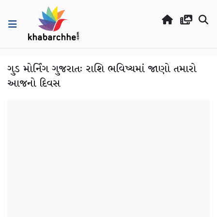
ગુડ મોર્નિંગ ગુજરાતઃ રાશિ ભવિષ્યમાં જાણો તમારો
આજનો દિવસ