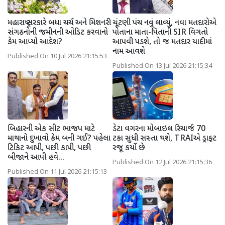
મહારાષ્ટ્ર સરકારે બધા ચર્ચ અને મિશનરી
ચૂંટણી પંચ નવું લાવ્યું, નવા મતદારોએ
સંગઠનોની જમીનની ઓડિટ કરવાનો
પોતાના માતા-પિતાની SIR વિગતો
કેમ આપ્યો આદેશ?
આપવી પડશે, તો જ મતદાર યાદીમાં
નામ આવશે
Published On 10 Jul 2026 21:15:53
Published On 13 Jul 2026 21:15:34
બિહારની એક સીટ ભાજપ માટે
ડેટા વગરના મોબાઇલ રિચાર્જ 70
માથાનો દુખાવો કેમ બની ગઈ? પહેલા
ટકા સુધી સસ્તા થશે, TRAIએ ડ્રાફ્ટ
ટિકિટ આપી, પછી કાપી, પછી
રજૂ કર્યો છે
બીજાને આપી હવે...
Published On 12 Jul 2026 21:15:36
Published On 11 Jul 2026 21:15:13