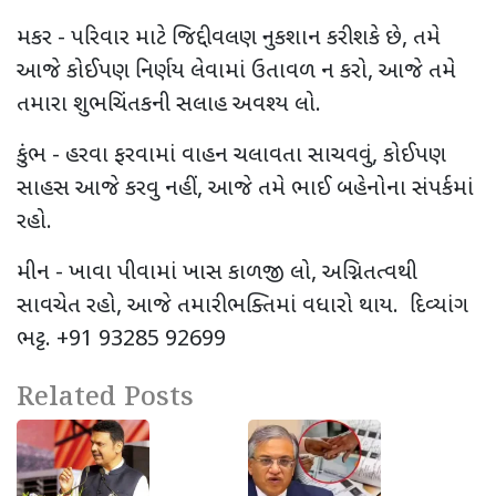
મકર - પરિવાર માટે જિદ્દી વલણ નુકશાન કરી શકે છે, તમે
આજે કોઈપણ નિર્ણય લેવામાં ઉતાવળ ન કરો, આજે તમે
તમારા શુભચિંતકની સલાહ અવશ્ય લો.
કુંભ - હરવા ફરવામાં વાહન ચલાવતા સાચવવું, કોઈપણ
સાહસ આજે કરવુ નહીં, આજે તમે ભાઈ બહેનોના સંપર્કમાં
રહો.
મીન - ખાવા પીવામાં ખાસ કાળજી લો, અગ્નિતત્વથી
સાવચેત રહો, આજે તમારી ભક્તિમાં વધારો થાય. દિવ્યાંગ
ભટ્ટ. +91 93285 92699
Related Posts