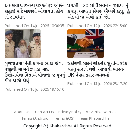
અમદાવાદઃ ઇન્સ્ટા પર ઓફર જોઈને
પાંચમી T20Iમાં વૈભવને ન રમાડવાનું
સફાઇ માટે માણસો બોલાવતા હોવ
કારણ આપતા શ્રેયસ ઐય્યરે કહ્યું, 'હું
તો સાવધાન
એકલો જ એવો હતો જે...'
Published On 14 Jul 2026 10:30:35
Published On 12 Jul 2026 22:15:00
ગુજરાતમાં ખેતી કામના ભાડા જેવી
સ્કોચથી લઈને ચોકલેટ સુધીની દરેક
નજીવી બાબતે ઝઘડા બાદ
વસ્તુ સસ્તી થશે! આજથી ભારત-
ઉશ્કેરાયેલા પિતાએ પોતાના જ પુત્રનું
UK વેપાર કરાર અમલમાં
ઢીમ ઢાળી દીધું
Published On 15 Jul 2026 23:17:20
Published On 16 Jul 2026 19:15:10
About Us
Contact Us
Privacy Policy
Advertise With Us
Terms (Android)
Terms (iOS)
Team Khabarchhe
Copyright (c)
Khabarchhe
All Rights Reserved.