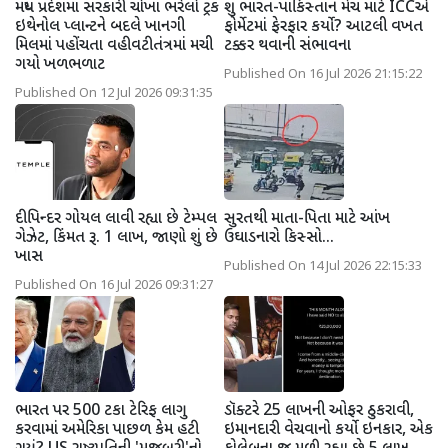
મધ્ય પ્રદેશમાં સરકારી ચોખા ભરેલો ટ્રક
શું ભારત-પાકિસ્તાન મેચ માટે ICCએ
ઇથેનોલ પ્લાન્ટને બદલે ખાનગી
ફોર્મેટમાં ફેરફાર કર્યો? આટલી વખત
મિલમાં પહોંચતા વહીવટીતંત્રમાં મચી
ટક્કર થવાની સંભાવના
ગયો ખળભળાટ
Published On 16 Jul 2026 21:15:22
Published On 12 Jul 2026 09:31:35
દીપિન્દર ગોયલ લાવી રહ્યા છે ટેમ્પલ
સુરતથી માતા-પિતા માટે આંખ
ગેઝેટ, કિંમત રૂ. 1 લાખ, જાણો શું છે
ઉઘાડનારો કિસ્સો...
ખાસ
Published On 14 Jul 2026 22:15:33
Published On 16 Jul 2026 09:31:27
ભારત પર 500 ટકા ટેરિફ લાગુ
ડૉક્ટરે 25 લાખની ઓફર ઠુકરાવી,
કરવામાં અમેરિકા પાછળ કેમ હટી
ઇમાનદારી વેચવાનો કર્યો ઇનકાર, એક