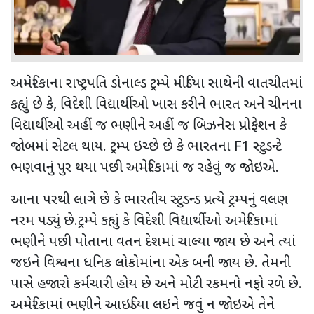
અમેરિકાના રાષ્ટ્રપતિ ડોનાલ્ડ ટ્રમ્પે મીડિયા સાથેની વાતચીતમાં
કહ્યું છે કે
,
વિદેશી વિદ્યાર્થીઓ ખાસ કરીને ભારત અને ચીનના
વિદ્યાર્થીઓ અહીં જ ભણીને અહીં જ બિઝનેસ પ્રોફેશન કે
જોબમાં સેટલ થાય. ટ્રમ્પ ઇચ્છે છે કે ભારતના
F1
સ્ટુડન્ટે
ભણવાનું પુર થયા પછી અમેરિકામાં જ રહેવું જ જોઇએ.
આના પરથી લાગે છે કે ભારતીય સ્ટુડન્ડ પ્રત્યે ટ્રમ્પનું વલણ
નરમ પડ્યું છે.ટ્રમ્પે કહ્યું કે વિદેશી વિદ્યાર્થીઓ અમેરિકામાં
ભણીને પછી પોતાના વતન દેશમાં ચાલ્યા જાય છે અને ત્યાં
જઇને વિશ્વના ધનિક લોકોમાંના એક બની જાય છે. તેમની
પાસે હજારો કર્મચારી હોય છે અને મોટી રકમનો નફો રળે છે.
અમેરિકામાં ભણીને આઇડિયા લઇને જવું ન જોઇએ તેને