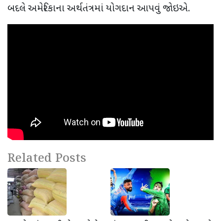
બદલે અમેરિકાના અર્થતંત્રમાં યોગદાન આપવું જોઇએ.
Related Posts