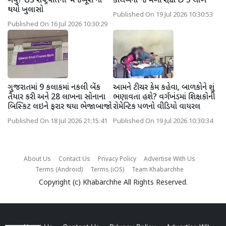
ગયું? US રાષ્ટ્રપતિની 'મજબૂરી'નો
કોલેબના જ મળી રહ્યા છે 5 લાખ
થયો ખુલાસો
Published On 19 Jul 2026 10:30:53
Published On 16 Jul 2026 10:30:29
ગુજરાતમાં 9 કલાકમાં નકલી બેંક
આમને ટીચર કેમ કહેવા, બાળકોને શું
તૈયાર કરી અને 28 લાખના સોનાના
ભણાવતા હશે? વર્ગખંડમાં શિક્ષકોની
બિસ્કિટ લઇને ફરાર થયા ભેજાબાજો
રોમેન્ટિક પળનો વીડિયો વાયરલ
Published On 18 Jul 2026 21:15:41
Published On 19 Jul 2026 10:30:34
About Us
Contact Us
Privacy Policy
Advertise With Us
Terms (Android)
Terms (iOS)
Team Khabarchhe
Copyright (c)
Khabarchhe
All Rights Reserved.