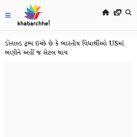
ડોનાલ્ડ ટ્રમ્પ ઇચ્છે છે કે ભારતીય વિદ્યાર્થીઓ USમાં
ભણીને અહીં જ સેટલ થાય