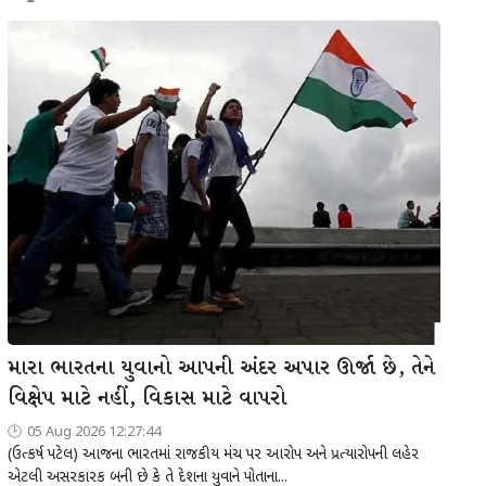
મારા ભારતના યુવાનો આપની અંદર અપાર ઊર્જા છે, તેને
વિક્ષેપ માટે નહીં, વિકાસ માટે વાપરો
05 Aug 2026 12:27:44
(ઉત્કર્ષ પટેલ) આજના ભારતમાં રાજકીય મંચ પર આરોપ અને પ્રત્યારોપની લહેર
એટલી અસરકારક બની છે કે તે દેશના યુવાને પોતાના...