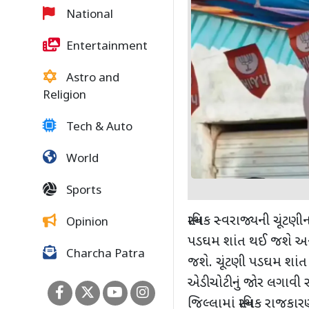
National
Entertainment
Astro and
Religion
Tech & Auto
World
Sports
સ્થાનિક સ્વરાજ્યની ચૂંટ
Opinion
પડઘમ શાંત થઈ જશે અન
Charcha Patra
જશે. ચૂંટણી પડઘમ શાં
એડીચોટીનું જોર લગાવી 
જિલ્લામાં સ્થાનિક રાજકાર