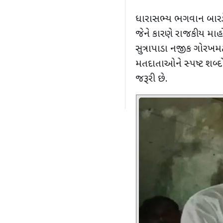
ધારાસભ્ય ભગવાન બારડે
જેને કારણે રાજકીય મા
સુત્રાપાડા નજીક ગોરખ
મતદાતાઓને સ્પષ્ટ શબ્દો
જરૂરી છે.