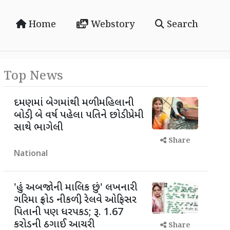
Home
Webstory
Search
Top News
દમણમાં બેગમાંથી મળી મહિલાની
બોડી, બે વર્ષ પહેલા પતિને છોડી પ્રેમી
સાથે ભાગેલી
Share
National
'હું અબજોની માલિક છું' લખનારી
ગરિમા ફ્રોડ નીકળી, રેલવે ઓફિસર
પિતાની પણ ધરપકડ; રૂ. 1.67
કરોડની ઠગાઈ આચરી
Share