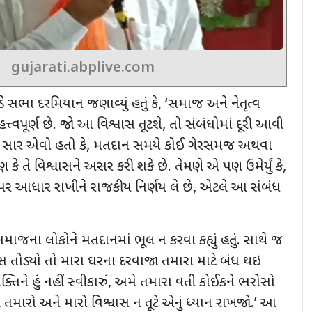
gujarati.abplive.com
સભા દરમિયાન જણાવ્યું હતું કે
, ‘
સમાજ અને નેતૃત્વ
ત્વપૂર્ણ છે. જો આ વિશ્વાસ તૂટશે
,
તો સંબંધોમાં દૂરી આવી
 સાર એવો હતો કે
,
મતદાન સમયે કોઈ ગેરસમજ અથવા
ણ કે તે વિશ્વાસને અસર કરી શકે છે. તેમણે એ પણ ઉમેર્યું કે
,
 આધાર રાખીને રાજકીય નિર્ણય લે છે
,
એટલે આ સંબંધ
જના લોકોને મતદાનમાં ભૂલ ન કરવા કહ્યું હતું. સાથે જ
ાસ તોડ્યો તો મારા ઘરના દરવાજા તમારા માટે બંધ થઇ
િને હું નહીં સ્વીકારું
,
અમે તમારા વતી કોઈકને ભરોસો
મારો અને મારો વિશ્વાસ ન તૂટે એનું ધ્યાન રાખજો.
’
આ