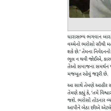
ધારાસભ્ય ભગવાન બારડે 
વચ્ચેનો ભરોસો સૌથી મહત્
શકે છે.
’
તેમના નિવેદનનો
ભૂલ ન થવી જોઈએ
,
કાર
તેઓ સમાજના સમર્થન પર
મજબૂત રહેવું જરૂરી છે.
આ સાથે તેમણે આહીર સમા
તેમણે કહ્યું કે
, ‘
તમે વિશ્વ
જશે. ભરોસો તોડનાર વ્યક્ત
આપીને બેઠા છીએ એટલે ત