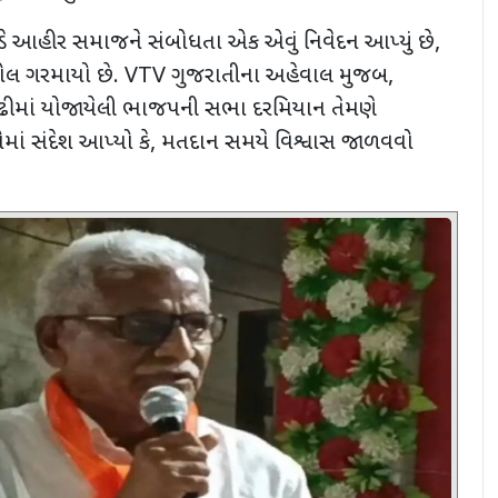
 આહીર સમાજને સંબોધતા એક એવું નિવેદન આપ્યું છે
,
હોલ ગરમાયો છે.
VTV
ગુજરાતીના અહેવાલ મુજબ
,
મઢીમાં યોજાયેલી ભાજપની સભા દરમિયાન તેમણે
માં સંદેશ આપ્યો કે
,
મતદાન સમયે વિશ્વાસ જાળવવો