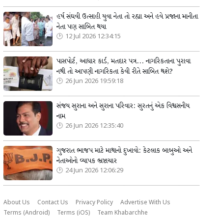
હર્ષ સંઘવી ઉત્સાહી યુવા નેતા તો રહ્યા અને હવે પ્રજાના માનીતા
નેતા પણ સાબિત થયા
12 Jul 2026 12:34:15
પાસપોર્ટ, આધાર કાર્ડ, મતદાર પત્ર... નાગરિકતાના પુરાવા
નથી તો આપણી નાગરિકતા કેવી રીતે સાબિત થશે?
26 Jun 2026 19:59:18
સંજય સુરાના અને સુરાના પરિવાર: સુરતનું એક વિશ્વસનીય
નામ
26 Jun 2026 12:35:40
ગુજરાત ભાજપ માટે માથાનો દુખાવો: કેટલાક બાબુઓ અને
નેતાઓનો વ્યાપક ભ્રષ્ટાચાર
24 Jun 2026 12:06:29
About Us
Contact Us
Privacy Policy
Advertise With Us
Terms (Android)
Terms (iOS)
Team Khabarchhe