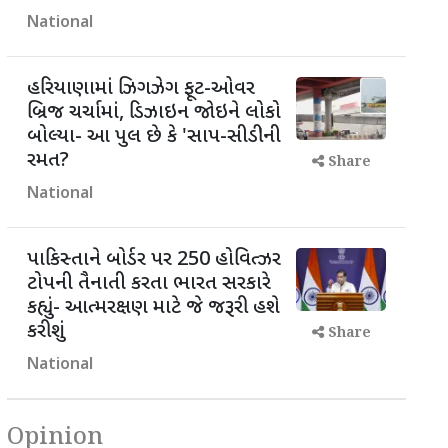
National
હરિયાણામાં ઝિગઝેગ ફૂટ-ઓવર
બ્રિજ ચર્ચામાં, ડિઝાઇન જોઇને લોકો
બોલ્યા- આ પુલ છે કે 'સાપ-સીડી'ની
રમત?
Share
National
પાકિસ્તાને બોર્ડર પર 250 હોવિત્ઝર
ટોપની તૈનાતી કરતા ભારત સરકારે
કહ્યું- આત્મરક્ષણ માટે જે જરૂરી હશે
કરીશું
Share
National
Opinion