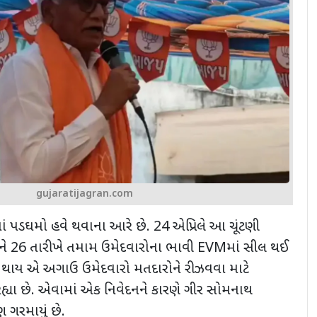
gujaratijagran.com
ણીનાં પડઘમો હવે થવાના આરે છે. 24 એપ્રિલે આ ચૂંટણી
ે 26 તારીખે તમામ ઉમેદવારોના ભાવી
EVM
માં સીલ થઈ
ત થાય એ અગાઉ ઉમેદવારો મતદારોને રીઝવવા માટે
રહ્યા છે. એવામાં એક નિવેદનને કારણે ગીર સોમનાથ
ણ ગરમાયું છે.