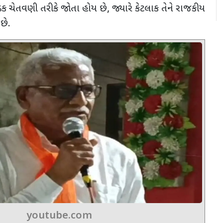
ડક ચેતવણી તરીકે જોતા હોય છે
,
જ્યારે કેટલાક તેને રાજકીય
છે.
youtube.com