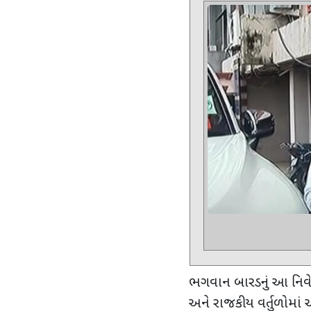
ભગવાન બારડનું આ નિવેદન સ
અને રાજકીય વર્તુળોમાં આ