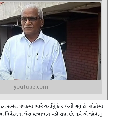
youtube.com
મગ્ર પંથકમાં ભારે ચર્ચાનું કેન્દ્ર બની ગયું છે. લોકોમાં
 નિવેદનના ઘેરા પ્રત્યાઘાત પડી રહ્યા છે. હવે એ જોવાનું