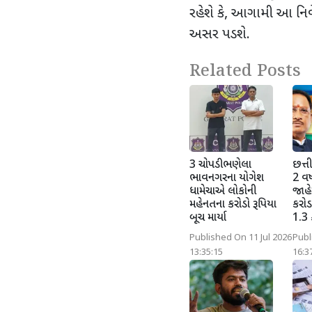
રહેશે કે
,
આગામી આ નિવેદ
અસર પડશે.
Related Posts
3 ચોપડી ભણેલા
છત્ત
ભાવનગરના યોગેશ
2 વર
ધામેચાએ લોકોની
જાહ
મહેનતના કરોડો રૂપિયા
કરોડ
બૂચ માર્યા
1.3 
Published On 11 Jul 2026
Publ
13:35:15
16:3