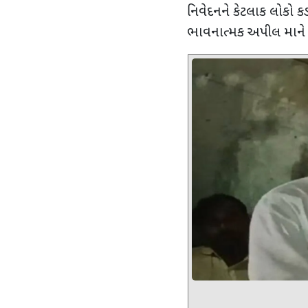
નિવેદનને કેટલાક લોકો ક
ભાવનાત્મક અપીલ માને 