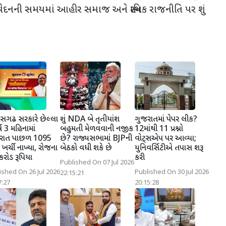
નની સમયમાં આહીર સમાજ અને સ્થાનિક રાજનીતિ પર શું
ીસગઢ સરકારે છેલ્લા
શું NDA બે તૃતીયાંશ
ગુજરાતમાં પેપર લીક?
્ષ 3 મહિનામાં
બહુમતી મેળવવાની નજીક
12માંથી 11 પ્રશ્નો
ેરાત પાછળ 1095
છે? રાજ્યસભામાં BJPની
વોટ્સએપ પર આવ્યા;
 ખર્ચી નાખ્યા, રોજના
બેઠકો વધી શકે છે
યુનિવર્સિટીએ તપાસ શરૂ
કરોડ રૂપિયા
કરી
Published On 07 Jul 2026
ished On 26 Jul 2026
Published On 30 Jul 2026
22:15:21
7:27
20:15:28