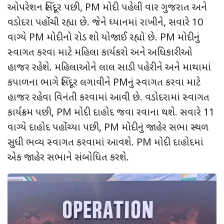
ઓપરેશન સિંદૂર પછી
, PM
મોદી પહેલી વાર ગુજરાત અને
વડોદરા પહોંચી રહ્યા છે. જેને ધ્યાનમાં રાખીને
,
સવારે
10
વાગ્યે
PM
મોદીનો રોડ શો યોજાઈ રહ્યો છે.
PM
મોદીનું
સ્વાગત કરવા માટે મહિલા કાર્યકરો અને અધિકારીઓ
હાજર રહેશે. મહિલાઓને લાલ સાડી પહેરીને અને માથામાં
કપાળના ભાગે સિંદૂર લગાવીને
PM
નું સ્વાગત કરવા માટે
હાજર રહેવા વિનંતી કરવામાં આવી છે. વડોદરામાં સ્વાગત
કાર્યક્રમ પછી
, PM
મોદી દાહોદ જવા રવાના થશે. સવારે
11
વાગ્યે દાહોદ પહોંચ્યા પછી
, PM
મોદીનું જાહેર સભા સ્થળ
સુધી ભવ્ય સ્વાગત કરવામાં આવશે.
PM
મોદી દાહોદમાં
એક જાહેર સભાને સંબોધિત કરશે.