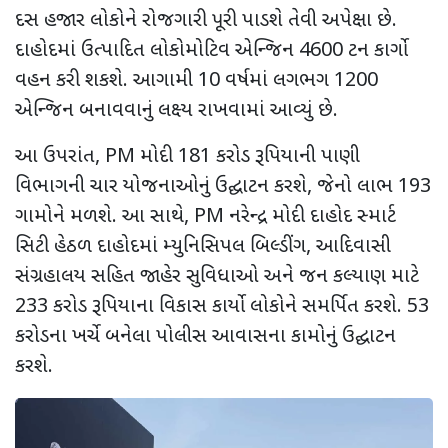
દસ હજાર લોકોને રોજગારી પૂરી પાડશે તેવી અપેક્ષા છે.
દાહોદમાં ઉત્પાદિત લોકોમોટિવ એન્જિન
4600
ટન કાર્ગો
વહન કરી શકશે. આગામી
10
વર્ષમાં લગભગ
1200
એન્જિન બનાવવાનું લક્ષ્ય રાખવામાં આવ્યું છે.
આ ઉપરાંત
, PM
મોદી
181
કરોડ રૂપિયાની પાણી
વિભાગની ચાર યોજનાઓનું ઉદ્ઘાટન કરશે
,
જેનો લાભ
193
ગામોને મળશે. આ સાથે
, PM
નરેન્દ્ર મોદી દાહોદ સ્માર્ટ
સિટી હેઠળ દાહોદમાં મ્યુનિસિપલ બિલ્ડીંગ
,
આદિવાસી
સંગ્રહાલય સહિત જાહેર સુવિધાઓ અને જન કલ્યાણ માટે
233
કરોડ રૂપિયાના વિકાસ કાર્યો લોકોને સમર્પિત કરશે.
53
કરોડના ખર્ચે બનેલા પોલીસ આવાસના કામોનું ઉદ્ઘાટન
કરશે.