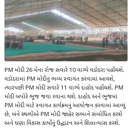
PM
મોદી
26
મેના રોજ સવારે
10
વાગ્યે વડોદરા પહોંચશે.
વડોદરામાં
PM
મોદીનું ભવ્ય સ્વાગત કરવામાં આવશે
,
ત્યારપછી
PM
મોદી સવારે
11
વાગ્યે દાહોદ પહોંચશે.
PM
મોદી બપોરે ભૂજ જવા રવાના થશે. દાહોદ અને ભુજમાં
PM
મોદી માટે સ્વાગત કાર્યક્રમનું આયોજન કરવામાં આવ્યું
છે
,
બંને સ્થળોએ
PM
મોદી જાહેર સભાને સંબોધિત કરશે
અને ઘણા વિકાસ કાર્યોનું ઉદ્ઘાટન અને શિલાન્યાસ કરશે.