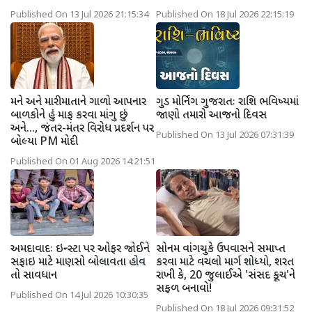
Published On 13 Jul 2026 21:15:34
Published On 18 Jul 2026 22:15:19
મને અને મારી માતાને ગાળો આપનાર
ગુડ મોર્નિંગ ગુજરાતઃ રાશિ ભવિષ્યમાં
બાળકોને હું માફ કરવા માંગુ છું
જાણો તમારો આજનો દિવસ
અને..., જંતર-મંતર વિરોધ પ્રદર્શન પર
Published On 13 Jul 2026 07:31:39
બોલ્યા PM મોદી
Published On 01 Aug 2026 14:21:51
અમદાવાદઃ ઇન્સ્ટા પર ઓફર જોઈને
સોનમ વાંગચુકે ઉપવાસને સમાપ્ત
સફાઇ માટે માણસો બોલાવતા હોવ
કરવા માટે વચલો માર્ગ શોધ્યો, શરત
તો સાવધાન
રાખી કે, 20 જુલાઈએ 'સંસદ કૂચ'ને
સફળ બનાવો!
Published On 14 Jul 2026 10:30:35
Published On 18 Jul 2026 09:31:52