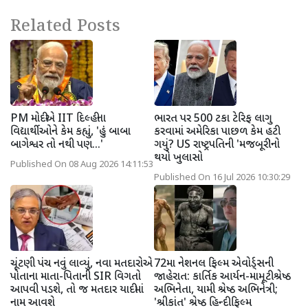
Related Posts
PM મોદીએ IIT દિલ્હીના
ભારત પર 500 ટકા ટેરિફ લાગુ
વિદ્યાર્થીઓને કેમ કહ્યું, 'હું બાબા
કરવામાં અમેરિકા પાછળ કેમ હટી
બાગેશ્વર તો નથી પણ...'
ગયું? US રાષ્ટ્રપતિની 'મજબૂરી'નો
થયો ખુલાસો
Published On 08 Aug 2026 14:11:53
Published On 16 Jul 2026 10:30:29
ચૂંટણી પંચ નવું લાવ્યું, નવા મતદારોએ
72મા નેશનલ ફિલ્મ એવોર્ડ્સની
પોતાના માતા-પિતાની SIR વિગતો
જાહેરાત: કાર્તિક આર્યન-મામૂટી શ્રેષ્ઠ
આપવી પડશે, તો જ મતદાર યાદીમાં
અભિનેતા, યામી શ્રેષ્ઠ અભિનેત્રી;
નામ આવશે
'શ્રીકાંત' શ્રેષ્ઠ હિન્દી ફિલ્મ