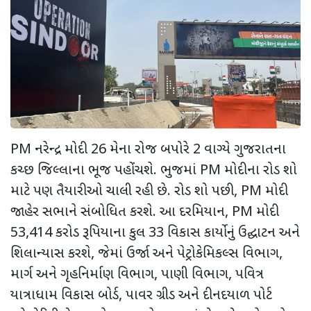
PM
નરેન્દ્ર મોદી
26
મેના રોજ બપોરે
2
વાગ્યે ગુજરાતના
કચ્છ જિલ્લાના ભૂજ પહોંચશે. ભુજમાં
PM
મોદીના રોડ શો
માટે પણ તૈયારીઓ ચાલી રહી છે. રોડ શો પછી
, PM
મોદી
જાહેર સભાને સંબોધિત કરશે. આ દરમિયાન
, PM
મોદી
53,414
કરોડ રૂપિયાના કુલ
33
વિકાસ કાર્યોનું ઉદ્ઘાટન અને
શિલાન્યાસ કરશે
,
જેમાં ઉર્જા અને પેટ્રોકેમિકલ્સ વિભાગ
,
માર્ગ અને ગૃહનિર્માણ વિભાગ
,
પાણી વિભાગ
,
પવિત્ર
યાત્રાધામ વિકાસ બોર્ડ
,
પાવર ગ્રીડ અને દીનદયાળ પોર્ટ