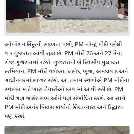
ઓપરેશન સિંદૂરની સફળતા પછી
, PM
નરેન્દ્ર મોદી પહેલી
વાર ગુજરાત આવી રહ્યા છે.
PM
મોદી
26
અને
27
મેના
રોજ ગુજરાતમાં રહેશે. ગુજરાતની બે દિવસીય મુલાકાત
દરમિયાન
, PM
મોદી વડોદરા
,
દાહોદ
,
ભૂજ
,
અમદાવાદ અને
ગાંધીનગરમાં હાજર રહેશે. આ તમામ સ્થળોએ
PM
મોદીના
સ્વાગત માટે ખાસ તૈયારીઓ કરવામાં આવી રહી છે.
PM
મોદી ત્રણ જાહેર સભાઓને પણ સંબોધિત કરશે. આ સાથે
,
PM
મોદી અનેક વિકાસ કાર્યોનો શિલાન્યાસ અને ઉદ્ઘાટન
પણ કરશે.