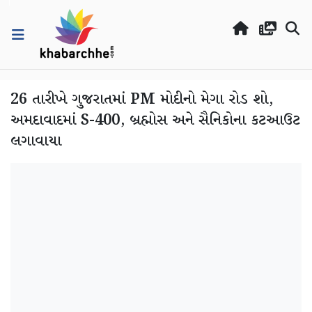
26 તારીખે ગુજરાતમાં PM મોદીનો મેગા રોડ શો,
અમદાવાદમાં S-400, બ્રહ્મોસ અને સૈનિકોના કટઆઉટ
લગાવાયા