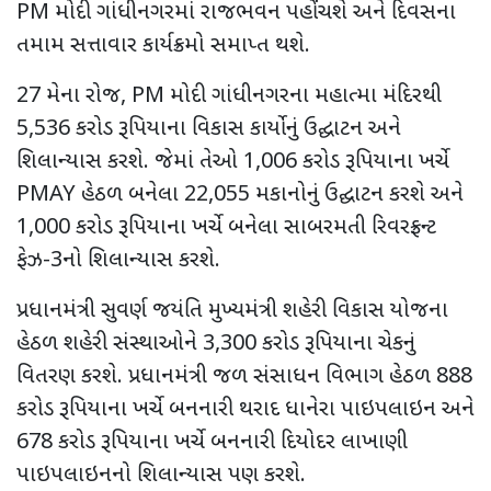
PM
મોદી ગાંધીનગરમાં રાજભવન પહોંચશે અને દિવસના
તમામ સત્તાવાર કાર્યક્રમો સમાપ્ત થશે.
27
મેના રોજ
, PM
મોદી ગાંધીનગરના મહાત્મા મંદિરથી
5,536
કરોડ રૂપિયાના વિકાસ કાર્યોનું ઉદ્ઘાટન અને
શિલાન્યાસ કરશે. જેમાં તેઓ
1,006
કરોડ રૂપિયાના ખર્ચે
PMAY
હેઠળ બનેલા
22,055
મકાનોનું ઉદ્ઘાટન કરશે અને
1,000
કરોડ રૂપિયાના ખર્ચે બનેલા સાબરમતી રિવરફ્રન્ટ
ફેઝ-
3
નો શિલાન્યાસ કરશે.
પ્રધાનમંત્રી સુવર્ણ જયંતિ મુખ્યમંત્રી શહેરી વિકાસ યોજના
હેઠળ શહેરી સંસ્થાઓને
3,300
કરોડ રૂપિયાના ચેકનું
વિતરણ કરશે. પ્રધાનમંત્રી જળ સંસાધન વિભાગ હેઠળ
888
કરોડ રૂપિયાના ખર્ચે બનનારી થરાદ ધાનેરા પાઇપલાઇન અને
678
કરોડ રૂપિયાના ખર્ચે બનનારી દિયોદર લાખાણી
પાઇપલાઇનનો શિલાન્યાસ પણ કરશે.