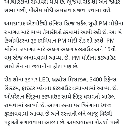
ઓથોરિટીનો સમાવેશ થાય છે. ભુજમાં રોડ શો અને જાહેર
સભા પછી
,
પીએમ મોદી અમદાવાદ જવા રવાના થશે.
અમદાવાદ એરપોર્ટથી ઇન્દિરા બ્રિજ સર્કલ સુધી
PM
મોદીના
સ્વાગત માટે ભવ્ય તૈયારીઓ કરવામાં આવી રહી છે. આ બે
કિલોમીટરના રૂટ દરમિયાન
PM
મોદી રોડ શો કરશે.
PM
મોદીના સ્વાગત માટે અલગ અલગ કટઆઉટ અને
15
થી
વધુ સ્ટેજ બનાવવામાં આવ્યા છે.
PM
મોદીના કટઆઉટ
સાથે સેનાના જવાનોના ફોટા પણ છે.
રોડ શોના રૂટ પર
LED,
બ્રહ્મોસ મિસાઇલ
, S400
ડિફેન્સ
સિસ્ટમ
,
ફાઇટર પ્લેનના કટઆઉટ લગાવવામાં આવ્યા છે.
ઓપરેશન સિંદૂરના કટઆઉટ સાથે સિંદૂર ધરાવતો બાઉલ
રાખવામાં આવ્યો છે. આખા રસ્તા પર ત્રિરંગાના ધ્વજ
ફરકાવવામાં આવ્યા છે અને રસ્તાની બંને બાજુ ત્રિરંગી
પટ્ટાઓ લગાવવામાં આવ્યા છે. અમદાવાદમાં રોડ શો પછી
,